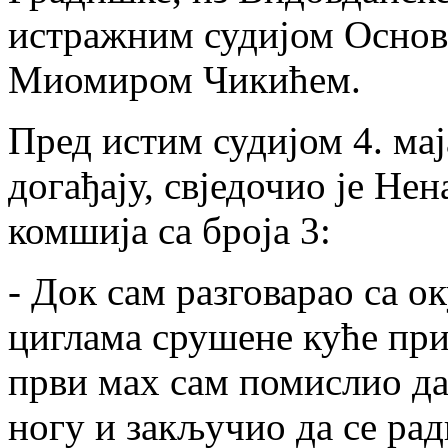
истражним судијом Основ
Миомиром Чикићем.
Пред истим судијом 4. мај
догађају, свједочио је Не
комшија са броја 3:
- Док сам разговарао са 
циглама срушене куће при
први мах сам помислио да
ногу и закључио да се рад