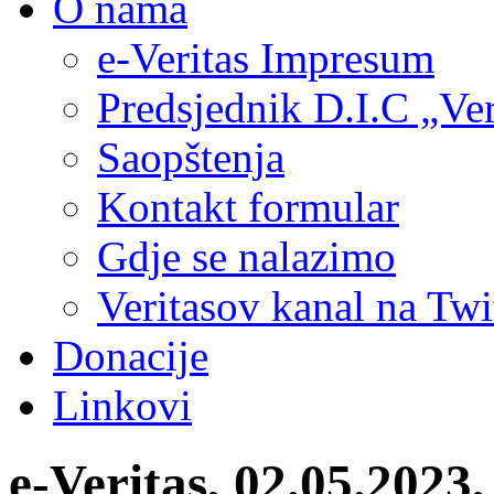
O nama
e-Veritas Impresum
Predsjednik D.I.C „Ver
Saopštenja
Kontakt formular
Gdje se nalazimo
Veritasov kanal na Twi
Donacije
Linkovi
e-Veritas, 02.05.20