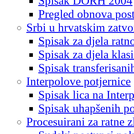
Spisak DORH 2004
Pregled obnova pos
Srbi u hrvatskim zatv
Spisak za djela ratn
Spisak za djela klas
Spisak transferisani
Interpolove potjernice
Spisak lica na Inte
Spisak uhapšenih po
Procesuirani za ratne z