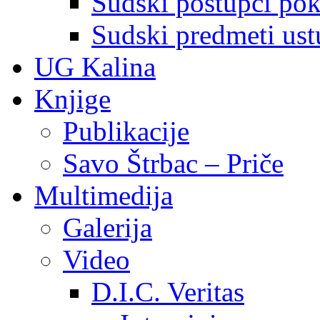
Sudski postupci pokr
Sudski predmeti ustu
UG Kalina
Knjige
Publikacije
Savo Štrbac – Priče
Multimedija
Galerija
Video
D.I.C. Veritas