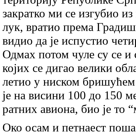
закратко ми се изгубио из
лук, вратио према Градишц
видио да је испустио чети
Одмах потом чуле су се и 
којих се дигао велики обл
летио у ниском бришућем 
је на висини 100 до 150 м
ратних авиона, био је то “
Око осам и петнаест поша