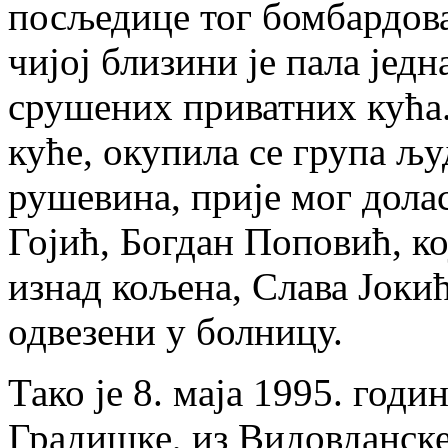
посљедице тог бомбардов
чијој близини је пала једн
срушених приватних кућа.
куће, окупила се група љу
рушевина, прије мог дола
Гојић, Богдан Поповић, кој
изнад кољена, Слава Јоки
одвезени у болницу.
Тако је 8. маја 1995. год
Градишке, из Видовданске