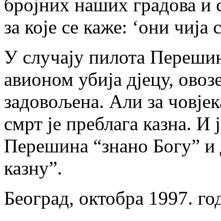
бројних наших градова и с
за које се каже: ‘они чија
У случају пилота Перешина
авионом убија дјецу, овоз
задовољена. Али за човјек
смрт је преблага казна. И 
Перешина “знано Богу” и 
казну”.
Београд, октобра 1997. го