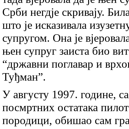
Срби негдје скривају. Бил
што је исказивала изузетн
супругом. Она је вјеровала,
њен супруг заиста био вите
“државни поглавар и врхо
Туђман”.
У августу 1997. године, с
посмртних остатака пилот
породици, обишао сам гр