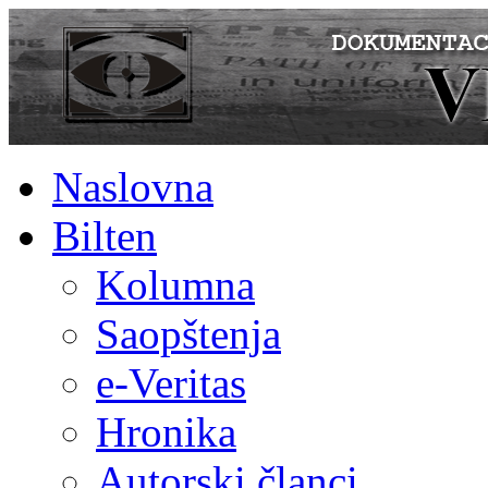
Naslovna
Bilten
Kolumna
Saopštenja
e-Veritas
Hronika
Autorski članci