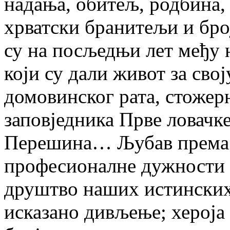
надања, обитељ, родбина,
хрватски бранитељи и бро
су на посљедњи лет међу н
који су дали живот за сво
домовинског рата, стожер
заповједника Прве ловачк
Перешина… Љубав према д
професионалне дужности 
друштво наших истинских 
исказано дивљење; хероја