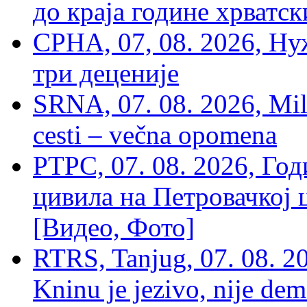
до краја године хрватс
СРНА, 07, 08. 2026, Ну
три деценије
SRNA, 07. 08. 2026, Mil
cesti – večna opomena
РТРС, 07. 08. 2026, Г
цивила на Петровачкој ц
[Видео, Фото]
RTRS, Tanjug, 07. 08. 2
Kninu je jezivo, nije dem