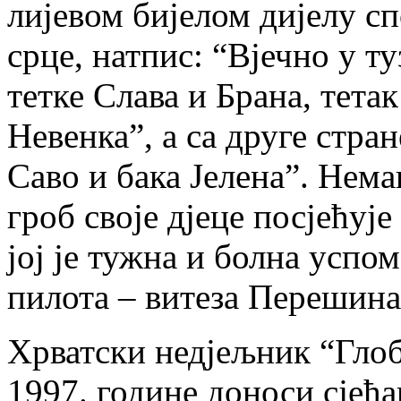
лијевом бијелом дијелу с
срце, натпис: “Вјечно у ту
тетке Слава и Брана, тетак
Невенка”, а са друге стран
Саво и бака Јелена”. Нем
гроб своје дјеце посјећуј
јој је тужна и болна успом
пилота – витеза Перешина
Хрватски недјељник “Глоб
1997. године доноси сјећа