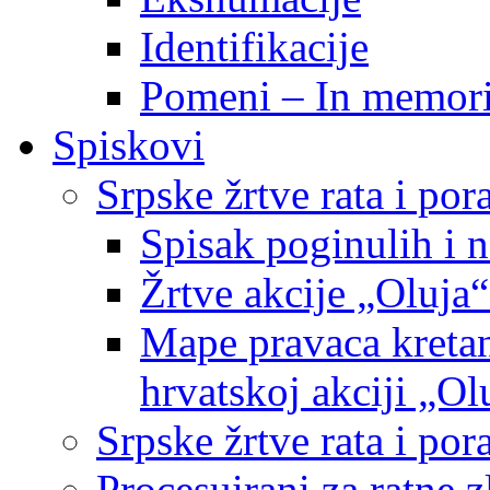
Identifikacije
Pomeni – In memor
Spiskovi
Srpske žrtve rata i po
Spisak poginulih i n
Žrtve akcije „Oluja“
Mape pravaca kretan
hrvatskoj akciji „Ol
Srpske žrtve rata i p
Procesuirani za ratne 