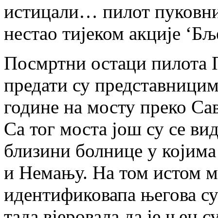
истицали… пилот пуковни
нестао тијеком акције ‘Бљ
Посмртни остаци пилота 
предати су представницима
године на мосту преко Сав
Са тог моста још су се ви
близини болнице у којима
и Немању. На том истом м
идентификовапа његова суп
тада вјеровала да је њен с