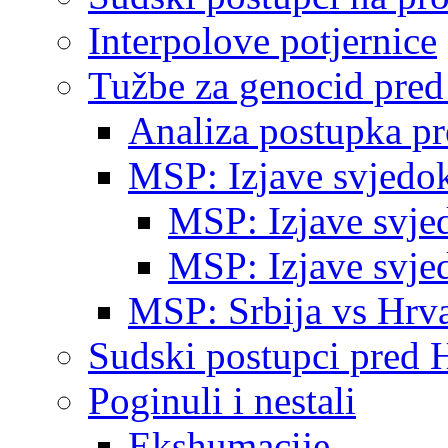
Interpolove potjernice
Tužbe za genocid pre
Analiza postupka p
MSP: Izjave svjedo
MSP: Izjave svje
MSP: Izjave svje
MSP: Srbija vs Hrva
Sudski postupci pred 
Poginuli i nestali
Ekshumacije