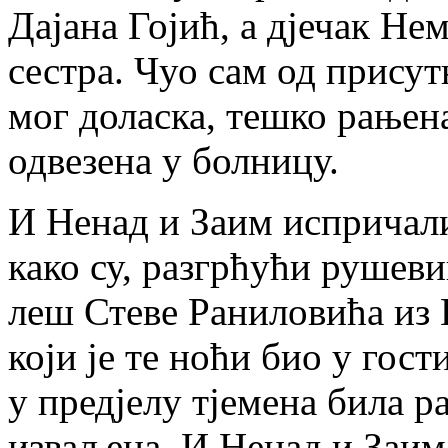
Дајана Гојић, а дјечак Нем
сестра. Чуо сам од присут
мог доласка, тешко рањен
одвезена у болницу.
И Ненад и Заим испричал
како су, разгрћући рушев
леш Стеве Раниловића из
који је те ноћи био у гост
у предјелу тјемена била 
изваљена. И Ненад и Заим и