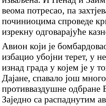
веома потресао, па захтје
починиоцима спроведе кри
изрекну одговарајуће казн
Авион који је бомбардова
избацио убојни терет, у н
изнад града у којем је у 
Дајане, спавало још много
противваздушне одбране В
Заједно са распаднутим ав