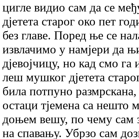
цигле видио сам да се ме
дјетета старог око пет год
без главе. Поред ње се на
извлачимо у намјери да њ
дјевојчицу, но кад смо га 
леш мушког дјетета старог
била потпуно размрскана, 
остаци тјемена са нешто м
доњем вешу, по чему сам з
на спавању. Убрзо сам доз