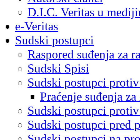
D.I.C. Veritas u medij
e-Veritas
Sudski postupci
Raspored suđenja za ra
Sudski Spisi
Sudski postupci proti
Praćenje suđenja za 
Sudski postupci proti
Sudski postupci pred 
Sudski postupci na pro