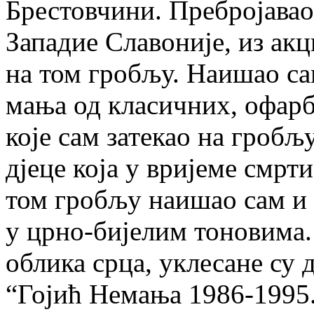
Брестовчини. Пребројавао
Западие Славоније, из акц
на том гробљу. Наишао са
мања од класичних, офарб
које сам затекао на гробљ
дјеце која у вријеме смрт
том гробљу наишао сам и
у црно-бијелим тоновима.
облика срца, уклесане су д
“Гојић Немања 1986-1995.