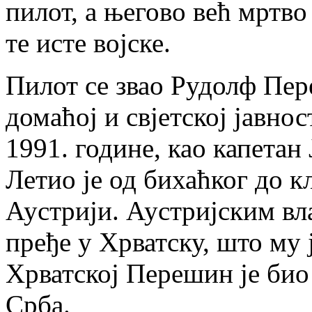
пилот, а његово већ мртво
те исте војске.
Пилот се звао Рудолф Пер
домаћој и свјетској јавнос
1991. године, као капетан
Летио је од бихаћког до к
Аустрији. Аустријским вл
пређе у Хрватску, што му 
Хрватској Перешин је био
Срба.