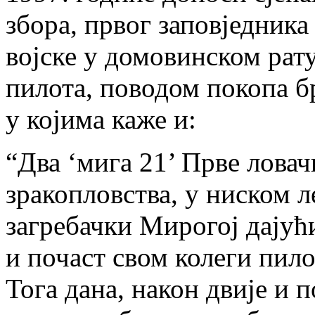
збора, првог заповједника
војске у домовинском рат
пилота, поводом покопа 
у којима каже и:
“Два ‘мига 21’ Прве ловач
зракопловства, у ниском л
загребачки Мирогој дају
и почаст свом колеги пило
Тога дана, након двије и 