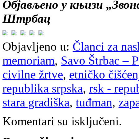
Објављено у књизи „Звон
Штрбац
Objavljeno u:
Članci za na
memoriam
,
Savo Štrbac – P
civilne žrtve
,
etničko čišćen
republika srpska
,
rsk - repu
stara gradiška
,
tuđman
,
zapa
Komentari su isključeni.