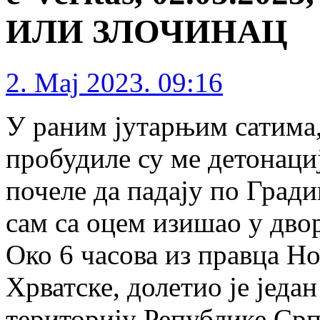
ИЛИ ЗЛОЧИНАЦ
2. Maj 2023. 09:16
У раним јутарњим сатима, 
пробудиле су ме детонациј
почеле да падају по Гради
сам са оцем изишао у дво
Око 6 часова из правца Но
Хрватске, долетио је једа
територију Републике Срп