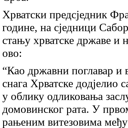
Хрватски предсједник Фра
године, на сједници Сабор
стању хрватске државе и н
ово:
“Као државни поглавар и 
снага Хрватске додјелио 
у облику одликовања зас
домовинског рата. У прво
рањеним витезовима међу 