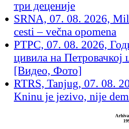
три деценије
SRNA, 07. 08. 2026, Mil
cesti – večna opomena
РТРС, 07. 08. 2026, Г
цивила на Петровачкој ц
[Видео, Фото]
RTRS, Tanjug, 07. 08. 2
Kninu je jezivo, nije dem
Arhiva
19