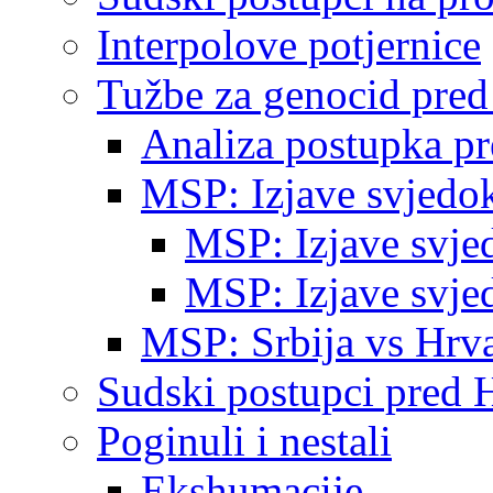
Interpolove potjernice
Tužbe za genocid pre
Analiza postupka p
MSP: Izjave svjedo
MSP: Izjave svje
MSP: Izjave svje
MSP: Srbija vs Hrva
Sudski postupci pred 
Poginuli i nestali
Ekshumacije