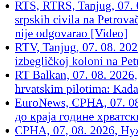
RTS, RTRS, Tanjug, 07. 0
srpskih civila na Petrovač
nije odgovarao [Video]
RTV, Tanjug, 07. 08. 2026
izbegličkoj koloni na Pet
RT Balkan, 07. 08. 2026,
hrvatskim pilotima: Kada
EuroNews, СРНА, 07. 0
до краја године хрватс
СРНА, 07, 08. 2026, Ну