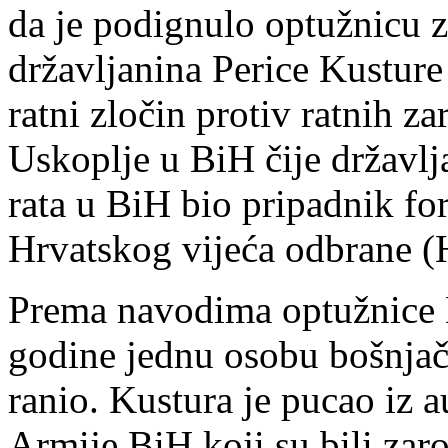
da je podignulo optužnicu z
državljanina Perice Kusture
ratni zločin protiv ratnih z
Uskoplje u BiH čije državlj
rata u BiH bio pripadnik fo
Hrvatskog vijeća odbrane 
Prema navodima optužnice K
godine jednu osobu bošnjač
ranio. Kustura je pucao iz 
Armije BiH koji su bili zar