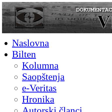
Naslovna
Bilten
Kolumna
Saopštenja
e-Veritas
Hronika
Autorski članci