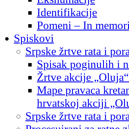
Identifikacije
Pomeni – In memor
Spiskovi
Srpske žrtve rata i po
Spisak poginulih i n
Žrtve akcije „Oluja“
Mape pravaca kretan
hrvatskoj akciji „Ol
Srpske žrtve rata i p
Procesuirani za ratne 