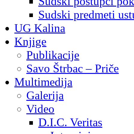
Sudski postupci pokr
Sudski predmeti ustu
UG Kalina
Knjige
Publikacije
Savo Štrbac – Priče
Multimedija
Galerija
Video
D.I.C. Veritas