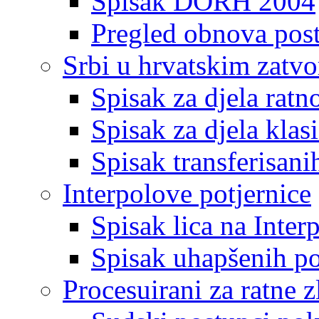
Spisak DORH 2004
Pregled obnova pos
Srbi u hrvatskim zatv
Spisak za djela ratn
Spisak za djela klas
Spisak transferisani
Interpolove potjernice
Spisak lica na Inte
Spisak uhapšenih po
Procesuirani za ratne z