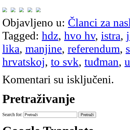
Objavljeno u:
Članci za na
Tagged:
hdz
,
hvo hv
,
istra
,
lika
,
manjine
,
referendum
,
hrvatskoj
,
to svk
,
tuđman
,
Komentari su isključeni.
Pretraživanje
Search for: