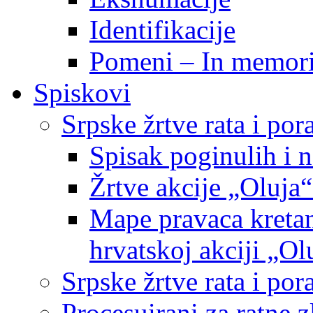
Identifikacije
Pomeni – In memor
Spiskovi
Srpske žrtve rata i po
Spisak poginulih i n
Žrtve akcije „Oluja“
Mape pravaca kretan
hrvatskoj akciji „Ol
Srpske žrtve rata i p
Procesuirani za ratne 