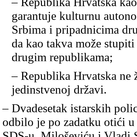
– Republika Hrvatska kao
garantuje kulturnu autono
Srbima i pripadnicima dru
da kao takva može stupiti
drugim republikama;
– Republika Hrvatska ne ž
jedinstvenoj državi.
– Dvadesetak istarskih poli
odbilo je po zadatku otići u
SDS-u, Miloševiću i Vladi S