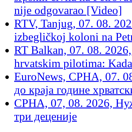
nije odgovarao [Video]
RTV, Tanjug, 07. 08. 2026
izbegličkoj koloni na Pet
RT Balkan, 07. 08. 2026,
hrvatskim pilotima: Kada
EuroNews, СРНА, 07. 0
до краја године хрватс
СРНА, 07, 08. 2026, Ну
три деценије