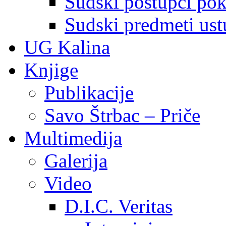
Sudski postupci pokr
Sudski predmeti ustu
UG Kalina
Knjige
Publikacije
Savo Štrbac – Priče
Multimedija
Galerija
Video
D.I.C. Veritas