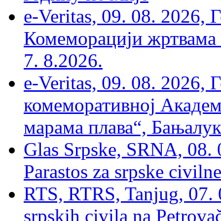
e-Veritas, 09. 08. 2026
Комеморацији жртвама ’
7. 8.2026.
e-Veritas, 09. 08. 2026
комеморативној Академи
марама плава“, Бањалука
Glas Srpske, SRNA, 08. 0
Parastos za srpske civilne
RTS, RTRS, Tanjug, 07. 0
srpskih civila na Petrovač