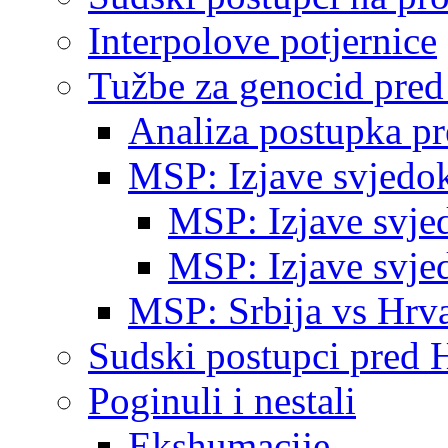
Interpolove potjernice
Tužbe za genocid pre
Analiza postupka p
MSP: Izjave svjedo
MSP: Izjave svje
MSP: Izjave svje
MSP: Srbija vs Hrva
Sudski postupci pred 
Poginuli i nestali
Ekshumacije