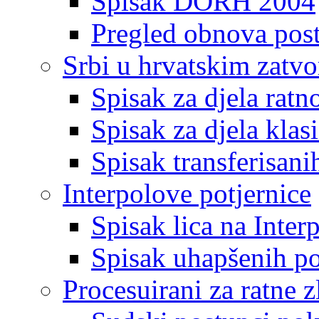
Spisak DORH 2004
Pregled obnova pos
Srbi u hrvatskim zatv
Spisak za djela ratn
Spisak za djela klas
Spisak transferisani
Interpolove potjernice
Spisak lica na Inte
Spisak uhapšenih po
Procesuirani za ratne z