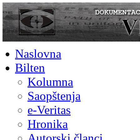
Naslovna
Bilten
Kolumna
Saopštenja
e-Veritas
Hronika
Autorski članci