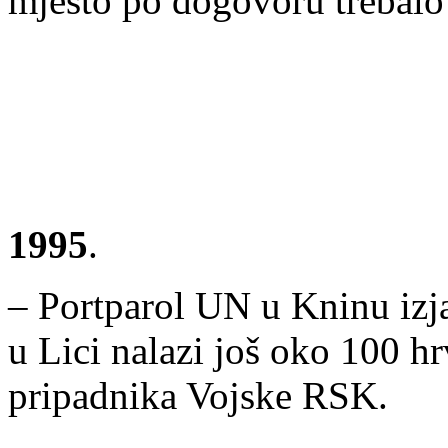
mjesto po dogovoru trebalo 
1995
.
– Portparol UN u Kninu izja
u Lici nalazi još oko 100 hr
pripadnika Vojske RSK.