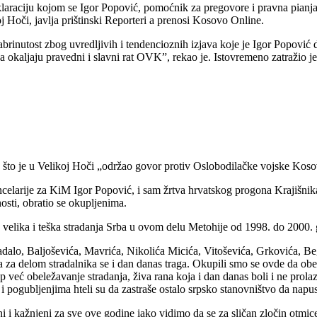
laraciju kojom se Igor Popović, pomoćnik za pregovore i pravna pianja
Hoči, javlja prištinski Reporteri a prenosi Kosovo Online.
brinutost zbog uvredljivih i tendencioznih izjava koje je Igor Popovi
a okaljaju pravedni i slavni rat OVK”, rekao je. Istovremeno zatražio j
o što je u Velikoj Hoči „održao govor protiv Oslobodilačke vojske Koso
celarije za KiM Igor Popović, i sam žrtva hrvatskog progona Krajišnika 
osti, obratio se okupljenima.
velika i teška stradanja Srba u ovom delu Metohije od 1998. do 2000. 
adalo, Baljoševića, Mavrića, Nikolića Micića, Vitoševića, Grkovića, B
 a za delom stradalnika se i dan danas traga. Okupili smo se ovde da ob
skup već obeležavanje stradanja, živa rana koja i dan danas boli i ne prola
i pogubljenjima hteli su da zastraše ostalo srpsko stanovništvo da napust
ađeni i kažnjeni za sve ove godine iako vidimo da se za sličan zločin otmi