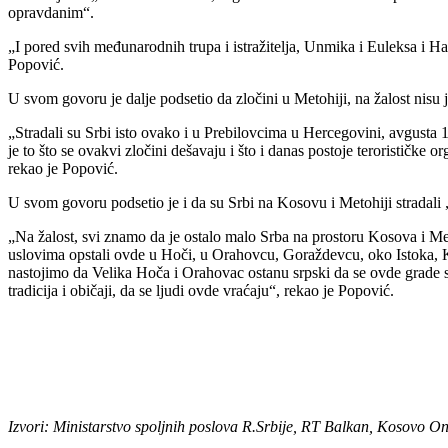
opravdanim“.
„I pored svih međunarodnih trupa i istražitelja, Unmika i Euleksa i 
Popović.
U svom govoru je dalje podsetio da zločini u Metohiji, na žalost nisu j
„Stradali su Srbi isto ovako i u Prebilovcima u Hercegovini, avgusta 1
je to što se ovakvi zločini dešavaju i što i danas postoje terorističke
rekao je Popović.
U svom govoru podsetio je i da su Srbi na Kosovu i Metohiji stradali „
„Na žalost, svi znamo da je ostalo malo Srba na prostoru Kosova i M
uslovima opstali ovde u Hoči, u Orahovcu, Goraždevcu, oko Istoka, Kli
nastojimo da Velika Hoča i Orahovac ostanu srpski da se ovde grade srp
tradicija i običaji, da se ljudi ovde vraćaju“, rekao je Popović.
Izvori: Ministarstvo spoljnih poslova R.Srbije, RT Balkan, Kosovo O