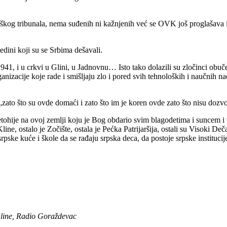
Haškog tribunala, nema suđenih ni kažnjenih već se OVK još proglašava 
edini koji su se Srbima dešavali.
941, i u crkvi u Glini, u Jadnovnu… Isto tako dolazili su zločinci obuče
 organizacije koje rade i smišljaju zlo i pored svih tehnoloških i naučni
zato što su ovde domaći i zato što im je koren ovde zato što nisu dozvol
etohije na ovoj zemlji koju je Bog obdario svim blagodetima i suncem 
ne, ostalo je Zočište, ostala je Pećka Patrijaršija, ostali su Visoki De
ske kuće i škole da se rađaju srpska deca, da postoje srpske institucije
nline, Radio Goraždevac