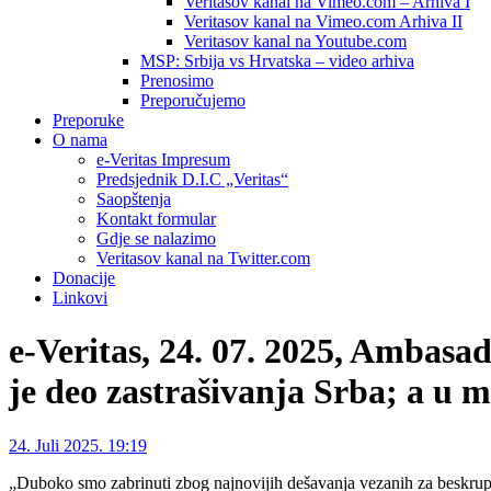
Veritasov kanal na Vimeo.com – Arhiva I
Veritasov kanal na Vimeo.com Arhiva II
Veritasov kanal na Youtube.com
MSP: Srbija vs Hrvatska – video arhiva
Prenosimo
Preporučujemo
Preporuke
O nama
e-Veritas Impresum
Predsjednik D.I.C „Veritas“
Saopštenja
Kontakt formular
Gdje se nalazimo
Veritasov kanal na Twitter.com
Donacije
Linkovi
e-Veritas, 24. 07. 2025, Ambas
je deo zastrašivanja Srba; a 
24. Juli 2025. 19:19
„Duboko smo zabrinuti zbog najnovijih dešavanja vezanih za beskrupul