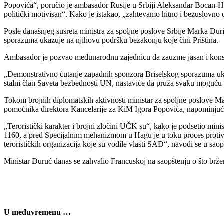
Popovića“, poručio je ambasador Rusije u Srbiji Aleksandar Bocan-Ha
politički motivisan“. Kako je istakao, „zahtevamo hitno i bezuslovn
Posle današnjeg susreta ministra za spoljne poslove Srbije Marka Đ
sporazuma ukazuje na njihovu podršku bezakonju koje čini Priština.
Ambasador je pozvao međunarodnu zajednicu da zauzme jasan i konstrukt
„Demonstrativno ćutanje zapadnih sponzora Briselskog sporazuma ukaz
stalni član Saveta bezbednosti UN, nastaviće da pruža svaku moguću 
Tokom brojnih diplomatskih aktivnosti ministar za spoljne poslove 
pomoćnika direktora Kancelarije za KiM Igora Popovića, napominjući da j
„Teroristički karakter i brojni zločini UČK su“, kako je podsetio min
1160, a pred Specijalnim mehanizmom u Hagu je u toku proces protiv č
terorističkih organizacija koje su vodile vlasti SAD“, navodi se u saop
Ministar Đuruć danas se zahvalio Francuskoj na saopštenju o što brž
U međuvremenu …