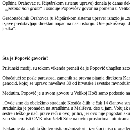
Opština Orahovac (u šćiptârskom sistemu uprave) donela je danas dek
-
„pesona non grata“
i osuđuje Popovićev govor na pomenu u Velikoj 
Gradonačelnik Orahovca (u šćiptârskom sistemu uprave) izrazio je „za
izjave predstavljaju direktan napad na našu istoriju. One pokušavaju d
jezika”.
Šta je Popović govorio?
Prištinski mediji su tokom vikenda preneli da je Popović uhapšen zat
Obaćajući se posle parastosa, zamenik za pravna pitanja direktora Kan
genocid, kojoj se upravo navešava 30 od hrvatske i svetske ravnodušn
Međutim, Popović je u svom govoru u Velikoj Hoči samo podsetio na 
„Ovde smo da obeležimo stradanje Kostića čijih je čak 14 članova str
stradalnika je pronađen na stratištima u Mališevu, deo u jami Volujak
sestre i teško je naći prave reči u ovoj prilici, jer ovo nije prigodan 
zato što teroristi OVK nisu želeli Srbe na ovim prostorima i otmicama 
Istakao je da „boli to što teroristi, organizatori i izvršioci nisu pron