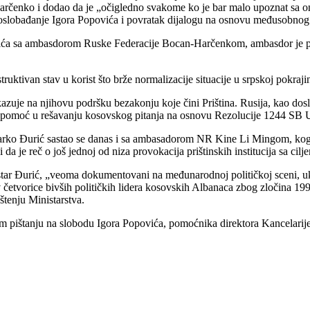
rčenko i dodao da je „očigledno svakome ko je bar malo upoznat sa on
o oslobađanje Igora Popovića i povratak dijalogu na osnovu međusobno
urića sa ambasdorom Ruske Federacije Bocan-Harčenkom, ambasdor je p
ivan stav u korist što brže normalizacije situacije u srpskoj pokrajin
uje na njihovu podršku bezakonju koje čini Priština. Rusija, kao dosl
pomoć u rešavanju kosovskog pitanja na osnovu Rezolucije 1244 SB UN u 
Marko Đurić sastao se danas i sa ambasadorom NR Kine Li Mingom, koga
e reč o još jednoj od niza provokacija prištinskih institucija sa ciljem
istar Đurić, „veoma dokumentovani na međunarodnoj političkoj sceni, uk
etvorice bivših političkih lidera kosovskih Albanaca zbog zločina 1998
štenju Ministarstva.
em pištanju na slobodu Igora Popovića, pomoćnika direktora Kancelarij