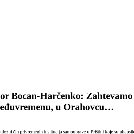
ador Bocan-Harčenko: Zahtevamo
u međuvremenu, u Orahovcu…
ozni čin privremenih institucija samouprave u Prištini koje su uhapsi