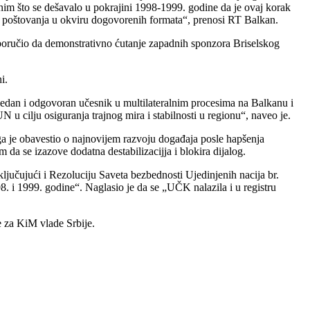
im što se dešavalo u pokrajini 1998-1999. godine da je ovaj korak
g poštovanja u okviru dogovorenih formata“, prenosi RT Balkan.
oručio da demonstrativno ćutanje zapadnih sponzora Briselskog
i.
edan i odgovoran učesnik u multilateralnim procesima na Balkanu i
cilju osiguranja trajnog mira i stabilnosti u regionu“, naveo je.
 je obavestio o najnovijem razvoju događaja posle hapšenja
 da se izazove dodatna destabilizacijja i blokira dijalog.
ljučujući i Rezoluciju Saveta bezbednosti Ujedinjenih nacija br.
. i 1999. godine“. Naglasio je da se „UČK nalazila i u registru
e za KiM vlade Srbije.