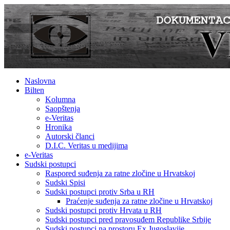
Naslovna
Bilten
Kolumna
Saopštenja
e-Veritas
Hronika
Autorski članci
D.I.C. Veritas u medijima
e-Veritas
Sudski postupci
Raspored suđenja za ratne zločine u Hrvatskoj
Sudski Spisi
Sudski postupci protiv Srba u RH
Praćenje suđenja za ratne zločine u Hrvatskoj
Sudski postupci protiv Hrvata u RH
Sudski postupci pred pravosuđem Republike Srbije
Sudski postupci na prostoru Ex Jugoslavije