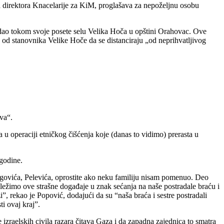
 direktora Knacelarije za KiM, proglašava za nepoželjnu osobu
ć dao tokom svoje posete selu Velika Hoča u opštini Orahovac. Ove
e od stanovnika Velike Hoče da se distanciraju „od neprihvatljivog
va“.
u operaciji etničkog čišćenja koje (danas to vidimo) prerasta u
godine.
egovića, Pelevića, oprostite ako neku familiju nisam pomenuo. Deo
eležimo ove strašne događaje u znak sećanja na naše postradale braću i
zi”, rekao je Popović, dodajući da su “naša braća i sestre postradali
i ovaj kraj”.
ce izraelskih civila razara čitava Gaza i da zapadna zajednica to smatra