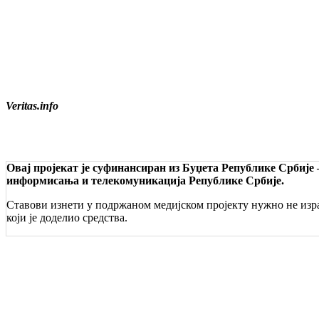
Veritas.info
Овај пројекат је суфинансиран из Буџета Републике Србије
информисања и телекомуникација Републике Србије.
Ставови изнети у подржаном медијском пројекту нужно не изра
који је доделио средства.