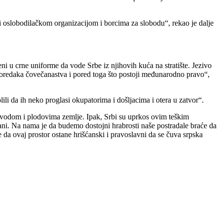
i oslobodilačkom organizacijom i borcima za slobodu“, rekao je dalje
ni u crne uniforme da vode Srbe iz njihovih kuća na stratište. Jezivo
h naoredaka čovečanastva i pored toga što postoji međunarodno pravo“,
ili da ih neko proglasi okupatorima i došljacima i otera u zatvor“.
i vodom i plodovima zemlje. Ipak, Srbi su uprkos ovim teškim
čani. Na nama je da budemo dostojni hrabrosti naše postradale braće da
 da ovaj prostor ostane hrišćanski i pravoslavni da se čuva srpska