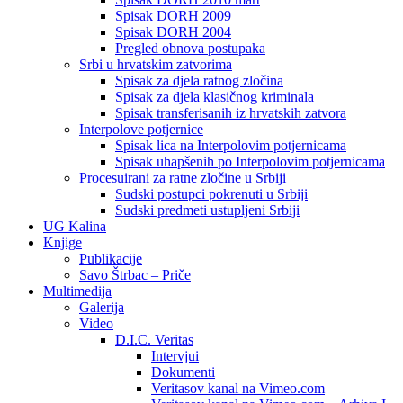
Spisak DORH 2009
Spisak DORH 2004
Pregled obnova postupaka
Srbi u hrvatskim zatvorima
Spisak za djela ratnog zločina
Spisak za djela klasičnog kriminala
Spisak transferisanih iz hrvatskih zatvora
Interpolove potjernice
Spisak lica na Interpolovim potjernicama
Spisak uhapšenih po Interpolovim potjernicama
Procesuirani za ratne zločine u Srbiji
Sudski postupci pokrenuti u Srbiji
Sudski predmeti ustupljeni Srbiji
UG Kalina
Knjige
Publikacije
Savo Štrbac – Priče
Multimedija
Galerija
Video
D.I.C. Veritas
Intervjui
Dokumenti
Veritasov kanal na Vimeo.com