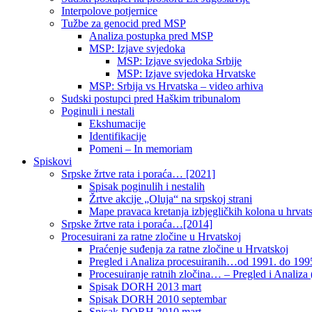
Interpolove potjernice
Tužbe za genocid pred MSP
Analiza postupka pred MSP
MSP: Izjave svjedoka
MSP: Izjave svjedoka Srbije
MSP: Izjave svjedoka Hrvatske
MSP: Srbija vs Hrvatska – video arhiva
Sudski postupci pred Haškim tribunalom
Poginuli i nestali
Ekshumacije
Identifikacije
Pomeni – In memoriam
Spiskovi
Srpske žrtve rata i poraća… [2021]
Spisak poginulih i nestalih
Žrtve akcije „Oluja“ na srpskoj strani
Mape pravaca kretanja izbjegličkih kolona u hrvats
Srpske žrtve rata i poraća…[2014]
Procesuirani za ratne zločine u Hrvatskoj
Praćenje suđenja za ratne zločine u Hrvatskoj
Pregled i Analiza procesuiranih…od 1991. do 1995
Procesuiranje ratnih zločina… – Pregled i Analiza (
Spisak DORH 2013 mart
Spisak DORH 2010 septembar
Spisak DORH 2010 mart