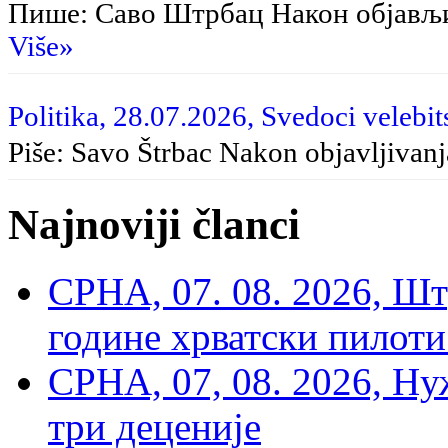
Пише: Саво Штрбац Након објављ
Više»
Politika, 28.07.2026, Svedoci velebit
Piše: Savo Štrbac Nakon objavljivan
Najnoviji članci
СРНА, 07. 08. 2026, Шт
године хрватски пилоти
СРНА, 07, 08. 2026, Ну
три деценије