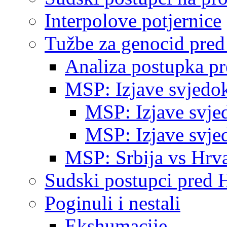
Interpolove potjernice
Tužbe za genocid pre
Analiza postupka p
MSP: Izjave svjedo
MSP: Izjave svje
MSP: Izjave svje
MSP: Srbija vs Hrva
Sudski postupci pred 
Poginuli i nestali
Ekshumacije