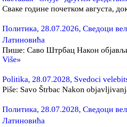
Сваке године почетком августа, до
Политика, 28.07.2026, Сведоци вел
Латиновића
Пише: Саво Штрбац На­кон об­ја­вљи­в
Više»
Politika, 28.07.2028, Svedoci velebit
Piše: Savo Štrbac Na­kon ob­ja­vlji­va­nja
Политика, 28.07.2028, Сведоци вел
Латиновића