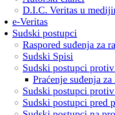
D.I.C. Veritas u medij
e-Veritas
Sudski postupci
Raspored suđenja za ra
Sudski Spisi
Sudski postupci proti
Praćenje suđenja za 
Sudski postupci proti
Sudski postupci pred 
Sudski postupci na pro