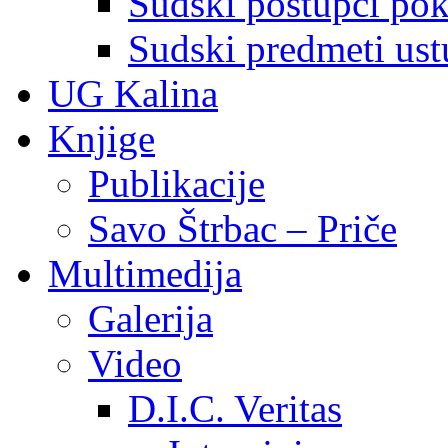
Sudski postupci pokr
Sudski predmeti ustu
UG Kalina
Knjige
Publikacije
Savo Štrbac – Priče
Multimedija
Galerija
Video
D.I.C. Veritas