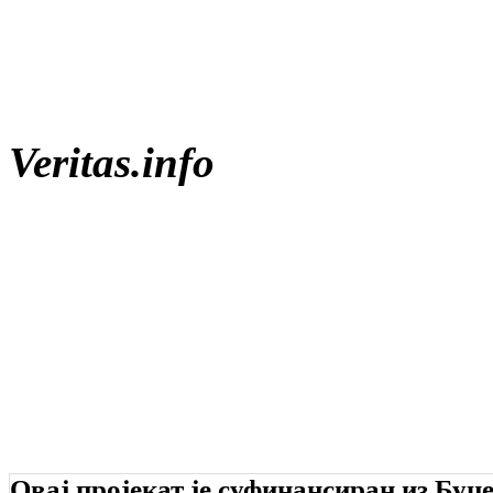
Veritas.info
Овај пројекат је суфинансиран из Буџ