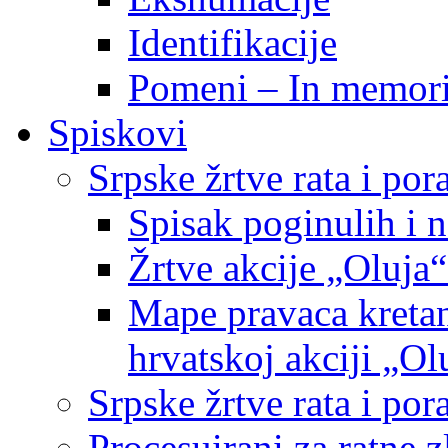
Identifikacije
Pomeni – In memor
Spiskovi
Srpske žrtve rata i po
Spisak poginulih i n
Žrtve akcije „Oluja“
Mape pravaca kretan
hrvatskoj akciji „Ol
Srpske žrtve rata i p
Procesuirani za ratne 