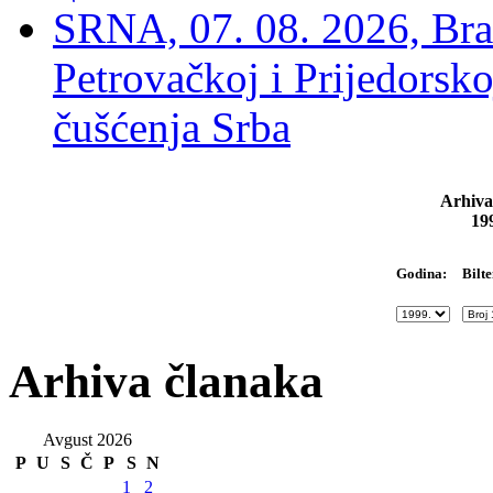
SRNA, 07. 08. 2026, Brat
Petrovačkoj i Prijedorsko
čušćenja Srba
Arhiva
19
Bilte
Godina:
Arhiva članaka
Avgust 2026
P
U
S
Č
P
S
N
1
2