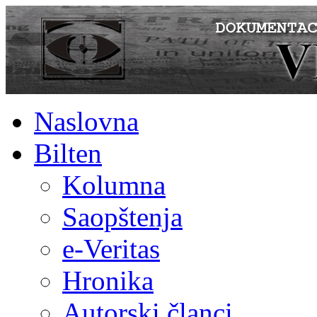
Naslovna
Bilten
Kolumna
Saopštenja
e-Veritas
Hronika
Autorski članci