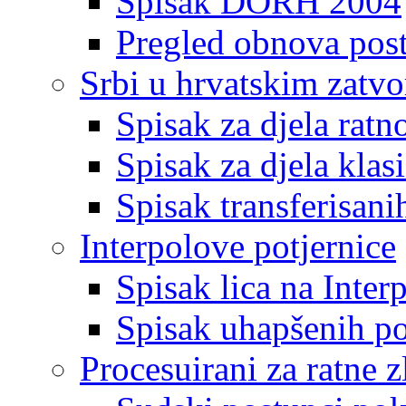
Spisak DORH 2004
Pregled obnova pos
Srbi u hrvatskim zatv
Spisak za djela ratn
Spisak za djela klas
Spisak transferisani
Interpolove potjernice
Spisak lica na Inte
Spisak uhapšenih po
Procesuirani za ratne z