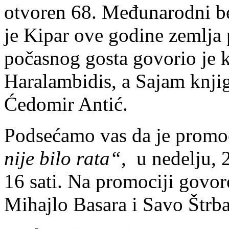
otvoren 68. Međunarodni b
je Kipar ove godine zemlja 
počasnog gosta govorio je 
Haralambidis, a Sajam knjiga
Ćedomir Antić.
Podsećamo vas da je promoc
nije bilo rata“
, u nedelju, 
16 sati. Na promociji govore
Mihajlo Basara i Savo Štrb