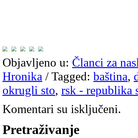
Objavljeno u:
Članci za na
Hronika
/
Tagged:
baština
,
okrugli sto
,
rsk - republika 
Komentari su isključeni.
Pretraživanje