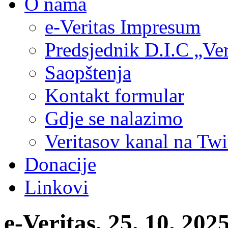
O nama
e-Veritas Impresum
Predsjednik D.I.C „Ver
Saopštenja
Kontakt formular
Gdje se nalazimo
Veritasov kanal na Twi
Donacije
Linkovi
e-Veritas, 25. 10. 202