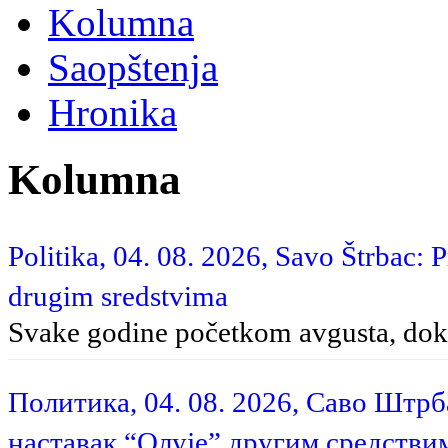
Kolumna
Saopštenja
Hronika
Kolumna
Politika, 04. 08. 2026, Savo Štrbac: 
drugim sredstvima
Svake godine početkom avgusta, dok 
Политика, 04. 08. 2026, Саво Штр
наставак “Олује” другим средстви