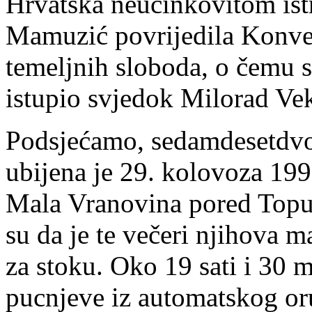
Hrvatska neučinkovitom is
Mamuzić povrijedila Konvenc
temeljnih sloboda, o čemu 
istupio svjedok Milorad Vek
Podsjećamo, sedamdesetdv
ubijena je 29. kolovoza 199
Mala Vranovina pored Topus
su da je te večeri njihova m
za stoku. Oko 19 sati i 30 m
pucnjeve iz automatskog or