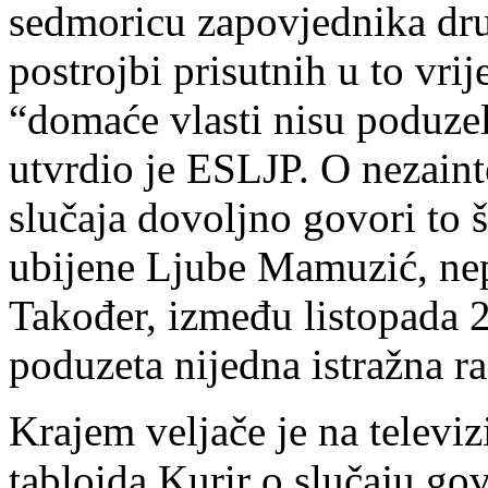
sedmoricu zapovjednika drug
postrojbi prisutnih u to vri
“domaće vlasti nisu poduzel
utvrdio je ESLJP. O nezaint
slučaja dovoljno govori to š
ubijene Ljube Mamuzić, nep
Također, između listopada 2
poduzeta nijedna istražna ra
Krajem veljače je na telev
tabloida Kurir o slučaju go