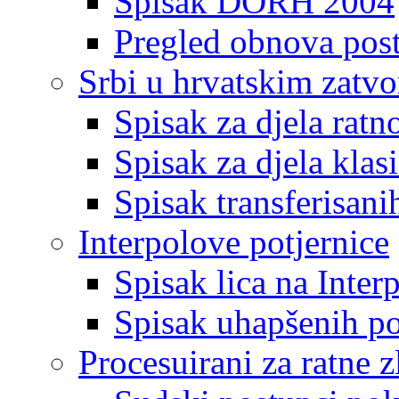
Spisak DORH 2004
Pregled obnova pos
Srbi u hrvatskim zatv
Spisak za djela ratn
Spisak za djela klas
Spisak transferisani
Interpolove potjernice
Spisak lica na Inte
Spisak uhapšenih po
Procesuirani za ratne z