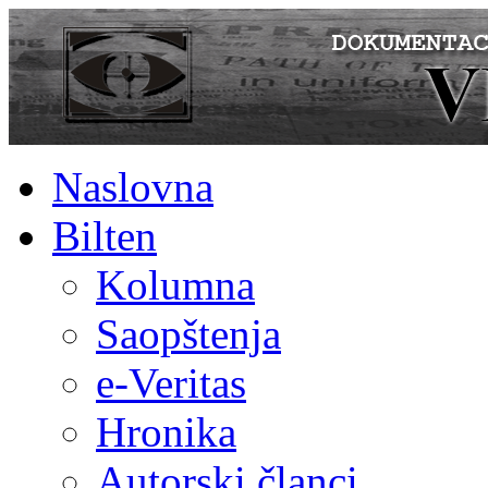
Naslovna
Bilten
Kolumna
Saopštenja
e-Veritas
Hronika
Autorski članci