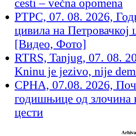
cesti – večna opomena
РТРС, 07. 08. 2026, Г
цивила на Петровачкој ц
[Видео, Фото]
RTRS, Tanjug, 07. 08. 2
Kninu je jezivo, nije dem
СРНА, 07.08. 2026, По
годишњице од злочина 
цести
Arhiva