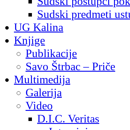
Sudski postupci pokr
Sudski predmeti ustu
UG Kalina
Knjige
Publikacije
Savo Štrbac – Priče
Multimedija
Galerija
Video
D.I.C. Veritas