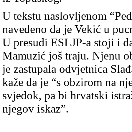
U tekstu naslovljenom “Peda
navedeno da je Vekić u puc
U presudi ESLJP-a stoji i d
Mamuzić još traju. Njenu ob
je zastupala odvjetnica Sla
kaže da je “s obzirom na nj
svjedok, pa bi hrvatski istra
njegov iskaz”.