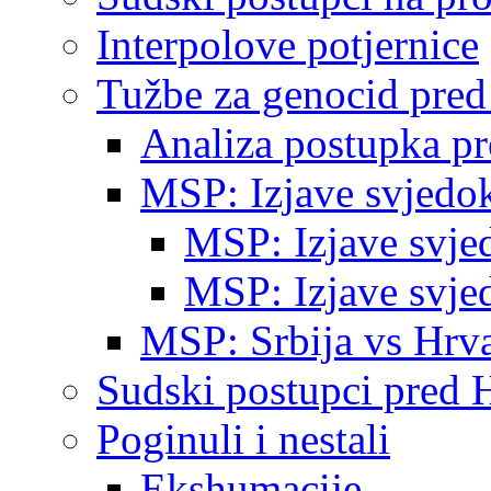
Interpolove potjernice
Tužbe za genocid pre
Analiza postupka p
MSP: Izjave svjedo
MSP: Izjave svje
MSP: Izjave svje
MSP: Srbija vs Hrva
Sudski postupci pred 
Poginuli i nestali
Ekshumacije