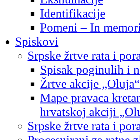
Identifikacije
Pomeni – In memor
Spiskovi
Srpske žrtve rata i po
Spisak poginulih i n
Žrtve akcije „Oluja“
Mape pravaca kretan
hrvatskoj akciji „Ol
Srpske žrtve rata i p
Procesuirani za ratne 