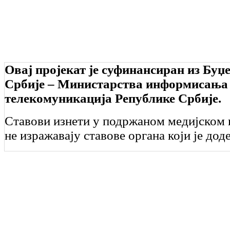
Овај пројекат је суфинансиран из Буџ
Србије – Министарства информисања
телекомуникација Републике Србије.
Ставови изнети у подржаном медијском 
не изражавају ставове органа који је дод