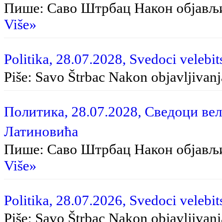
Пише: Саво Штрбац На­кон об­ја­вљи­в
Više»
Politika, 28.07.2028, Svedoci velebit
Piše: Savo Štrbac Na­kon ob­ja­vlji­va­nja
Политика, 28.07.2028, Сведоци вел
Латиновића
Пише: Саво Штрбац Након објављ
Više»
Politika, 28.07.2026, Svedoci velebit
Piše: Savo Štrbac Nakon objavljivan