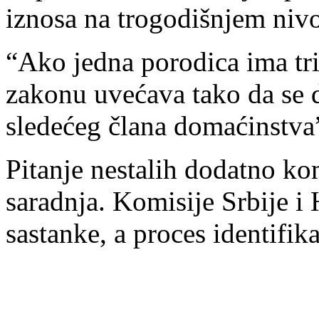
iznosa na trogodišnjem niv
“Ako jedna porodica ima tr
zakonu uvećava tako da se 
sledećeg člana domaćinstva”
Pitanje nestalih dodatno ko
saradnja. Komisije Srbije 
sastanke, a proces identifika