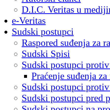
D.I.C. Veritas u medij
e-Veritas
Sudski postupci
Raspored suđenja za ra
Sudski Spisi
Sudski postupci proti
Praćenje suđenja za 
Sudski postupci proti
Sudski postupci pred 
Sudski postupci na pro