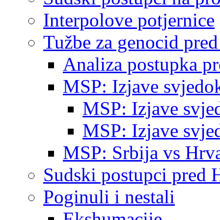
Interpolove potjernice
Tužbe za genocid pre
Analiza postupka p
MSP: Izjave svjedo
MSP: Izjave svje
MSP: Izjave svje
MSP: Srbija vs Hrva
Sudski postupci pred 
Poginuli i nestali
Ekshumacije