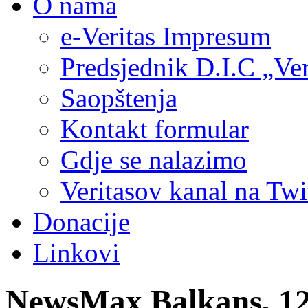
O nama
e-Veritas Impresum
Predsjednik D.I.C „Ver
Saopštenja
Kontakt formular
Gdje se nalazimo
Veritasov kanal na Twi
Donacije
Linkovi
NewsMax Balkans, 12. 