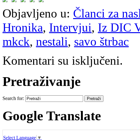
Objavljeno u:
Članci za na
Hronika
,
Intervjui
,
Iz DIC V
mkck
,
nestali
,
savo štrbac
Komentari su isključeni.
Pretraživanje
Search for:
Google Translate
Select Language
▼