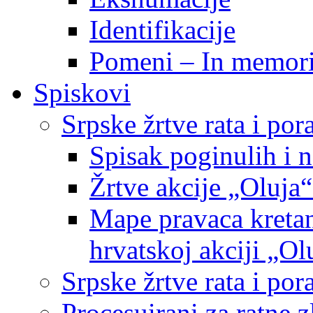
Identifikacije
Pomeni – In memor
Spiskovi
Srpske žrtve rata i po
Spisak poginulih i n
Žrtve akcije „Oluja“
Mape pravaca kretan
hrvatskoj akciji „Ol
Srpske žrtve rata i p
Procesuirani za ratne 