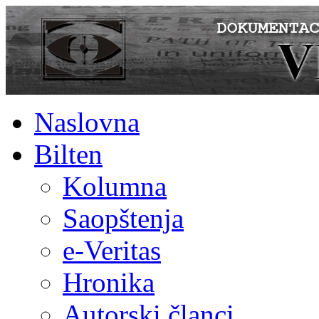
Naslovna
Bilten
Kolumna
Saopštenja
e-Veritas
Hronika
Autorski članci