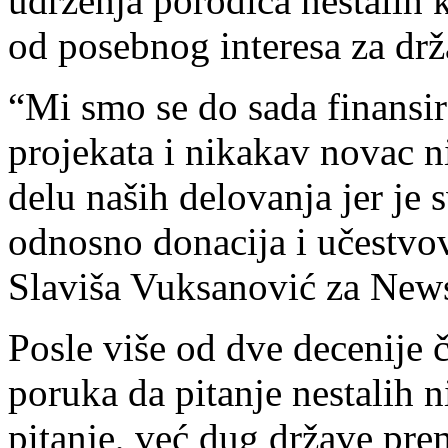
udrženja porodica nestalih 
od posebnog interesa za drž
“Mi smo se do sada finansi
projekata i nikakav novac n
delu naših delovanja jer je 
odnosno donacija i učestvov
Slaviša Vuksanović za New
Posle više od dve decenije 
poruka da pitanje nestalih 
pitanje, već dug države pre