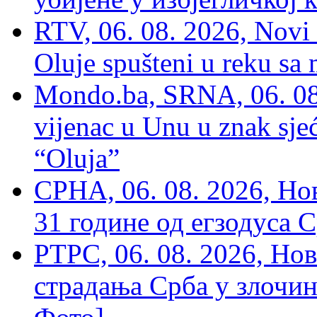
RTV, 06. 08. 2026, Novi 
Oluje spušteni u reku sa
Mondo.ba, SRNA, 06. 08
vijenac u Unu u znak sjeć
“Oluja”
СРНА, 06. 08. 2026, Н
31 године од егзодуса С
РТРС, 06. 08. 2026, Нов
страдања Срба у злочин