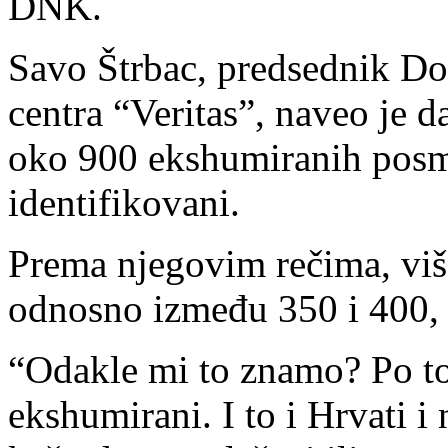
DNK.
Savo Štrbac, predsednik D
centra “Veritas”, naveo je d
oko 900 ekshumiranih posmr
identifikovani.
Prema njegovim rečima, više
odnosno između 350 i 400, 
“Odakle mi to znamo? Po to
ekshumirani. I to i Hrvati 