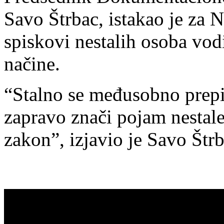
Savo Štrbac, istakao je za
spiskovi nestalih osoba vodi
načine.
“Stalno se međusobno prepir
zapravo znači pojam nestale
zakon”, izjavio je Savo Štrb