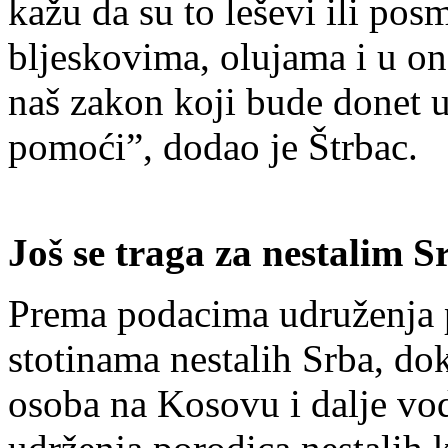
kažu da su to leševi ili posm
bljeskovima, olujama i u 
naš zakon koji bude donet
pomoći”, dodao je Štrbac.
Još se traga za nestalim 
Prema podacima udruženja po
stotinama nestalih Srba, do
osoba na Kosovu i dalje vod