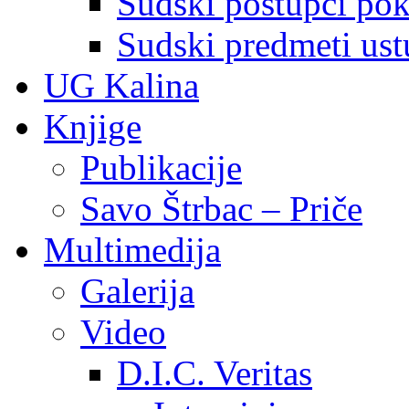
Sudski postupci pokr
Sudski predmeti ustu
UG Kalina
Knjige
Publikacije
Savo Štrbac – Priče
Multimedija
Galerija
Video
D.I.C. Veritas