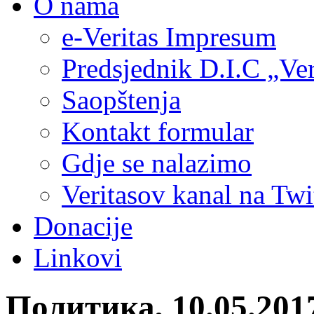
O nama
e-Veritas Impresum
Predsjednik D.I.C „Ver
Saopštenja
Kontakt formular
Gdje se nalazimo
Veritasov kanal na Twi
Donacije
Linkovi
Политика, 10.05.20