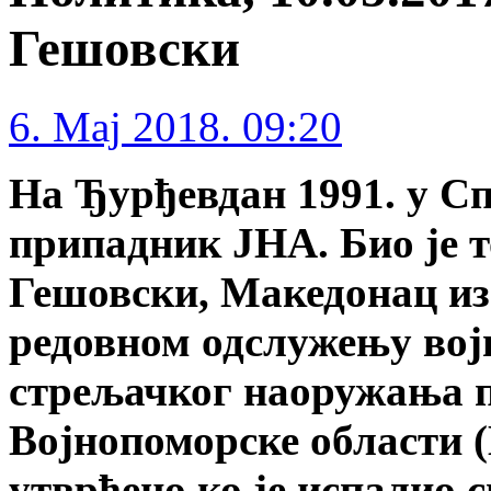
Гешовски
6. Maj 2018. 09:20
На Ђурђевдан 1991. у Сп
припадник ЈНА. Био је 
Гешовски, Македонац из
редовном одслужењу војн
стрељачког наоружања п
Војнопоморске области (
утврђено ко је испалио 