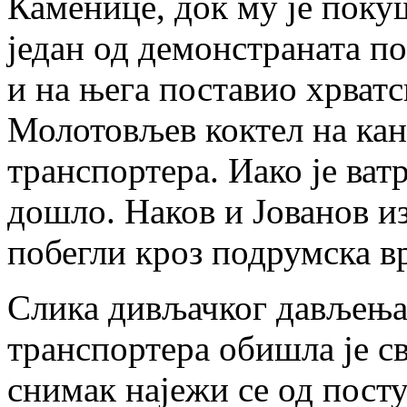
Каменице, док му је пок
један од демонстраната п
и на њега поставио хрватс
Молотовљев коктел на кан
транспортера. Иако је ватр
дошло. Наков и Јованов и
побегли кроз подрумска вр
Слика дивљачког дављења
транспортера обишла је све
снимак најежи се од пост