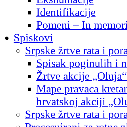
Identifikacije
Pomeni – In memor
Spiskovi
Srpske žrtve rata i po
Spisak poginulih i n
Žrtve akcije „Oluja“
Mape pravaca kretan
hrvatskoj akciji „Ol
Srpske žrtve rata i p
Procesuirani za ratne 