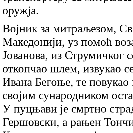
оружја.
Војник за митраљезом, Св
Македонији, уз помоћ воз
Јованова, из Струмичког с
откопчао шлем, извукао се
Ивана Бегоње, те повукао 
својим сународником оста
У пуцњави је смртно стр
Гершовски, а рањен Тончи