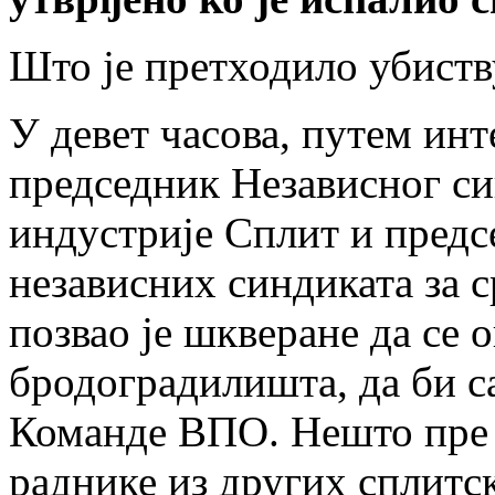
Што је претходило убиств
У девет часова, путем инт
председник Независног си
индустрије Сплит и предс
независних синдиката за
позвао је шкверане да се 
бродоградилишта, да би с
Команде ВПО. Нешто пре ј
раднике из других сплитск