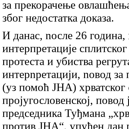
за прекорачење овлашћења 
због недостатка доказа.
И данас, nосле 26 година,
интерпретације сплитског
протеста и убиства регрут
интерnретацији, nовод за 
(уз помоћ ЈНА) хрватског 
пројугословенској, повод 
председника Туђмана „хрв
против ЈНА“, упућен дан 