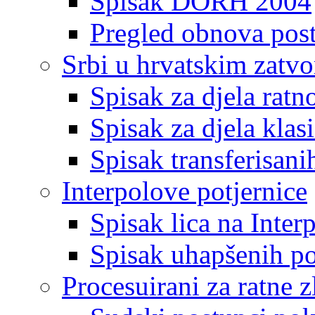
Spisak DORH 2004
Pregled obnova pos
Srbi u hrvatskim zatv
Spisak za djela ratn
Spisak za djela klas
Spisak transferisani
Interpolove potjernice
Spisak lica na Inte
Spisak uhapšenih po
Procesuirani za ratne z