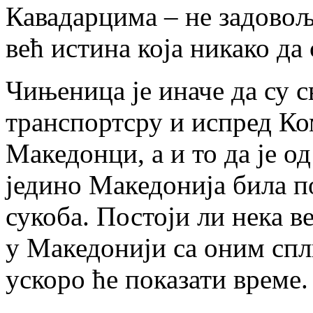
Кавадарцима – не задовољ
већ истина која никако да 
Чињеница је иначе да су с
транспортсру и испред К
Македонци, а и то да је 
једино Македонија била п
сукоба. Постоји ли нека 
у Македонији са оним спл
ускоро ће показати време.