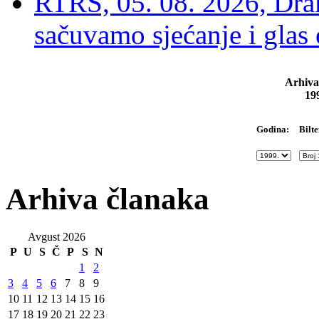
RTRS, 05. 08. 2026, Drak
sačuvamo sjećanje i glas
Arhiva
19
Bilte
Godina:
Arhiva članaka
Avgust 2026
P
U
S
Č
P
S
N
1
2
3
4
5
6
7
8
9
10
11
12
13
14
15
16
17
18
19
20
21
22
23