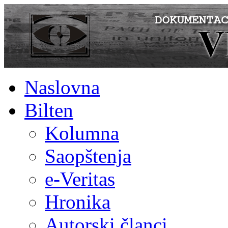
Naslovna
Bilten
Kolumna
Saopštenja
e-Veritas
Hronika
Autorski članci