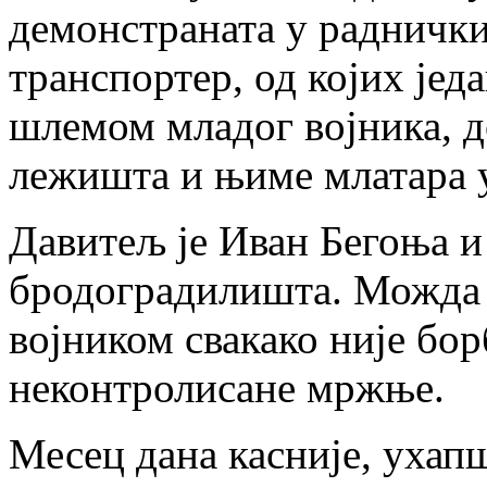
демонстраната у раднички
транспортер, од којих једа
шлемом младог војника, д
лежишта и њиме млатара 
Давитељ је Иван Бегоња и
бродоградилишта. Можда и
војником свакако није бор
неконтролисане мржње.
Месец дана касније, ухап