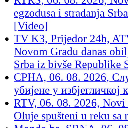
egzodusa i stradanja Srba
[Video]
TV K3, Prijedor 24h, ATV
Novom Gradu danas obilj
Srba iz bivše Republike 
СРНА, 06. 08. 2026, Сл
убијене у избјегличкој 
RTV, 06. 08. 2026, Novi 
Oluje spušteni u reku sa