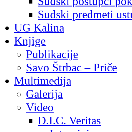
Sudski postupci pokr
Sudski predmeti ustu
UG Kalina
Knjige
Publikacije
Savo Štrbac – Priče
Multimedija
Galerija
Video
D.I.C. Veritas