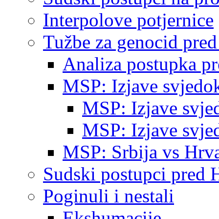
Interpolove potjernice
Tužbe za genocid pre
Analiza postupka p
MSP: Izjave svjedo
MSP: Izjave svje
MSP: Izjave svje
MSP: Srbija vs Hrva
Sudski postupci pred 
Poginuli i nestali
Ekshumacije