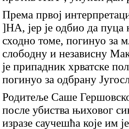
Према првој интерпретаци
]НА, јер је одбио да пуца 
сходно томе, погинуо за м
слободну и независну Маке
је припадник хрватске поли
погинуо за одбрану Југосл
Родитеље Саше Гершовског
после убиства њиховог си
изразе саучешћа које им ј