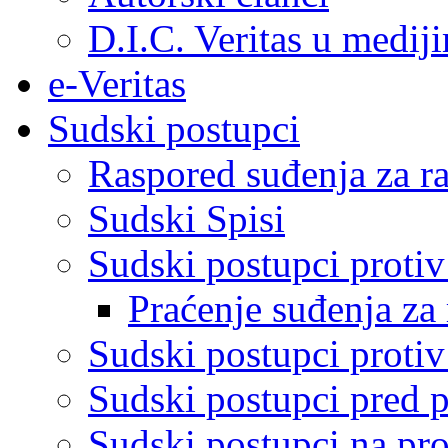
D.I.C. Veritas u medij
e-Veritas
Sudski postupci
Raspored suđenja za ra
Sudski Spisi
Sudski postupci proti
Praćenje suđenja za 
Sudski postupci proti
Sudski postupci pred 
Sudski postupci na pro