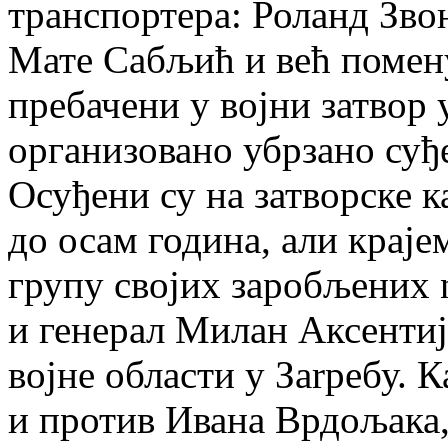
транспортера: Роланд Зво
Мате Сабљић и већ помен
пребачени у војни затвор у
организовано убрзано суђ
Осуђени су на затворске к
до осам година, али краје
групу својих заробљених 
и генерал Милан Аксентиј
војне области у Заrребу. 
и против Ивана Врдољака,