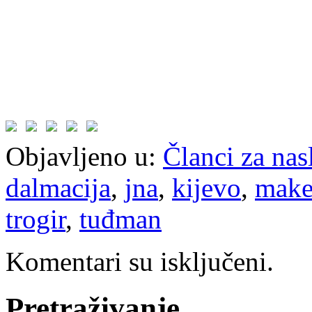
Objavljeno u:
Članci za na
dalmacija
,
jna
,
kijevo
,
make
trogir
,
tuđman
Komentari su isključeni.
Pretraživanje