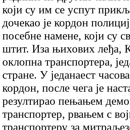
који су им се успут прик
дочекао је кордон полици
посебне намене, који су 
штит. Иза њихових леђа, 
оклопна транспортера, јед
стране. У једанаест часов
кордон, после чега је наст
резултирао пењањем демо
транспортер, рвањем с вој
транспортеру за митраљез