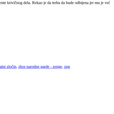
ente krivičnog dela. Rekao je da treba da bude odbijena jer mu je već
atni zločin
,
zbor narodne garde - zenge
,
zng