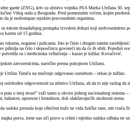
arodne garde (ZNG), kriv za ubistvo vojnika JNA Marka Utržana 30. s
 zločine Višeg suda u Beogradu. Pred pomenutim većem, kojim predsedav
to da je nedostupan srpskim pravosudnim organima.
da su tokom dosadašnjeg postupka izvedeni dokazi koji nedvosmisleno p
sku kaznu od 15 godina.
kao rukama, nogama i palicama. Isto je činio i drugim ratnim zarobljenic
cev pištolja na čelo i slepoočnicu govoreći im da će ih ubiti. Pojedini s
 potvrdila su i medicinska veštačenja – kazao je tužilac Kovačević.
 srpskim zatvorenicima, naročito prema pokojnom Utržanu.
to je Utržan Tuniću na mučenje odgovarao osmehom – rekao je tužilac.
oj oslobođen odgovornosti za ubistvo Utržana, ali da to nije razlog da
a puta o istoj stvari” važi samo u okviru jednog nacionalnog sistema –
, bahatost, upornost i brutalnost, dok olakšavajućih okolnosti nema.
 sudska presuda koju oštećeni traže ne vida fizičke rane, niti vraća živ
 majka prava, tome nas uči pravo u celini i nijedna sudska odluka ne sm