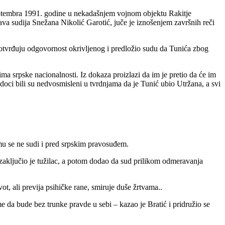
eptembra 1991. godine u nekadašnjem vojnom objektu Rakitje
a sudija Snežana Nikolić Garotić, juče je iznošenjem završnih reči
otvrđuju odgovornost okrivljenog i predložio sudu da Tunića zbog
ima srpske nacionalnosti. Iz dokaza proizlazi da im je pretio da će im
vedoci bili su nedvosmisleni u tvrdnjama da je Tunić ubio Utržana, a svi
 mu se ne sudi i pred srpskim pravosuđem.
 zaključio je tužilac, a potom dodao da sud prilikom odmeravanja
ot, ali previja psihičke rane, smiruje duše žrtvama..
e da bude bez trunke pravde u sebi – kazao je Bratić i pridružio se