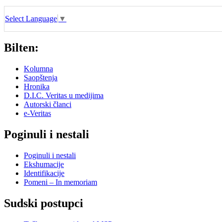
Select Language
▼
Bilten:
Kolumna
Saopštenja
Hronika
D.I.C. Veritas u medijima
Autorski članci
e-Veritas
Poginuli i nestali
Poginuli i nestali
Ekshumacije
Identifikacije
Pomeni – In memoriam
Sudski postupci