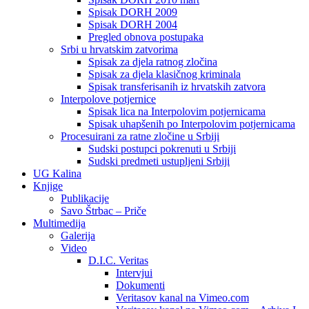
Spisak DORH 2009
Spisak DORH 2004
Pregled obnova postupaka
Srbi u hrvatskim zatvorima
Spisak za djela ratnog zločina
Spisak za djela klasičnog kriminala
Spisak transferisanih iz hrvatskih zatvora
Interpolove potjernice
Spisak lica na Interpolovim potjernicama
Spisak uhapšenih po Interpolovim potjernicama
Procesuirani za ratne zločine u Srbiji
Sudski postupci pokrenuti u Srbiji
Sudski predmeti ustupljeni Srbiji
UG Kalina
Knjige
Publikacije
Savo Štrbac – Priče
Multimedija
Galerija
Video
D.I.C. Veritas
Intervjui
Dokumenti
Veritasov kanal na Vimeo.com