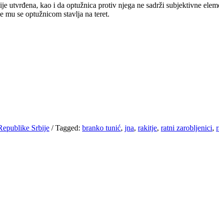
ije utvrđena, kao i da optužnica protiv njega ne sadrži subjektivne elem
e mu se optužnicom stavlja na teret.
Republike Srbije
/
Tagged:
branko tunić
,
jna
,
rakitje
,
ratni zarobljenici
,
r