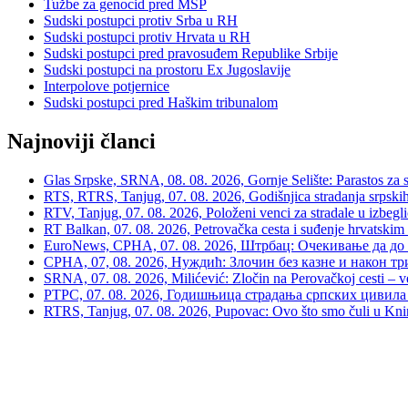
Tužbe za genocid pred MSP
Sudski postupci protiv Srba u RH
Sudski postupci protiv Hrvata u RH
Sudski postupci pred pravosuđem Republike Srbije
Sudski postupci na prostoru Ex Jugoslavije
Interpolove potjernice
Sudski postupci pred Haškim tribunalom
Najnoviji članci
Glas Srpske, SRNA, 08. 08. 2026, Gornje Selište: Parastos za sr
RTS, RTRS, Tanjug, 07. 08. 2026, Godišnjica stradanja srpskih c
RTV, Tanjug, 07. 08. 2026, Položeni venci za stradale u izbegli
RT Balkan, 07. 08. 2026, Petrovačka cesta i suđenje hrvatskim
EuroNews, СРНА, 07. 08. 2026, Штрбац: Очекивање да до 
СРНА, 07, 08. 2026, Нуждић: Злочин без казне и након тр
SRNA, 07. 08. 2026, Milićević: Zločin na Perovačkoj cesti –
РТРС, 07. 08. 2026, Годишњица страдања српских цивила 
RTRS, Tanjug, 07. 08. 2026, Pupovac: Ovo što smo čuli u Kninu 