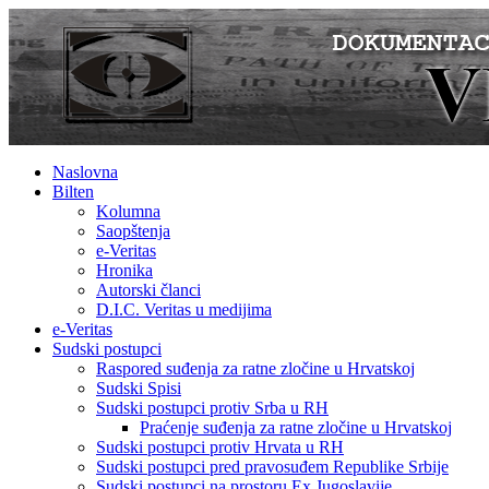
Naslovna
Bilten
Kolumna
Saopštenja
e-Veritas
Hronika
Autorski članci
D.I.C. Veritas u medijima
e-Veritas
Sudski postupci
Raspored suđenja za ratne zločine u Hrvatskoj
Sudski Spisi
Sudski postupci protiv Srba u RH
Praćenje suđenja za ratne zločine u Hrvatskoj
Sudski postupci protiv Hrvata u RH
Sudski postupci pred pravosuđem Republike Srbije
Sudski postupci na prostoru Ex Jugoslavije