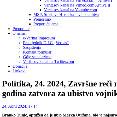
Veritasov kanal na Vimeo.com – Arhiva I
Veritasov kanal na Vimeo.com Arhiva II
Veritasov kanal na Youtube.com
MSP: Srbija vs Hrvatska – video arhiva
Prenosimo
Preporučujemo
Preporuke
O nama
e-Veritas Impresum
Predsjednik D.I.C „Veritas“
Saopštenja
Kontakt formular
Gdje se nalazimo
Veritasov kanal na Twitter.com
Donacije
Linkovi
Politika, 24. 2024, Završne reči
godina zatvora za ubistvo vojn
24. April 2024. 17:14
Branko Tunić, optužen da je ubio Marka Utržana, bio je najsurovi