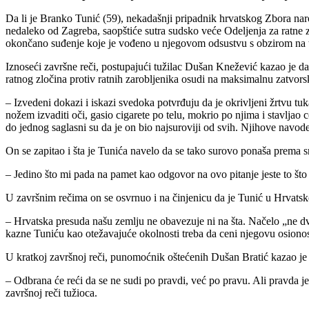
Da li je Branko Tunić (59), nekadašnji pripadnik hrvatskog Zbora n
nedaleko od Zagreba, saopštiće sutra sudsko veće Odeljenja za ratne
okončano suđenje koje je vođeno u njegovom odsustvu s obzirom na 
Iznoseći završne reči, postupajući tužilac Dušan Knežević kazao je 
ratnog zločina protiv ratnih zarobljenika osudi na maksimalnu zatvor
– Izvedeni dokazi i iskazi svedoka potvrđuju da je okrivljeni žrtvu tu
nožem izvaditi oči, gasio cigarete po telu, mokrio po njima i stavljao 
do jednog saglasni su da je on bio najsuroviji od svih. Njihove navode
On se zapitao i šta je Tunića navelo da se tako surovo ponaša prema
– Jedino što mi pada na pamet kao odgovor na ovo pitanje jeste to š
U završnim rečima on se osvrnuo i na činjenicu da je Tunić u Hrvatsk
– Hrvatska presuda našu zemlju ne obavezuje ni na šta. Načelo „ne dv
kazne Tuniću kao otežavajuće okolnosti treba da ceni njegovu osionost
U kratkoj završnoj reči, punomoćnik oštećenih Dušan Bratić kazao je da
– Odbrana će reći da se ne sudi po pravdi, već po pravu. Ali pravda je
završnoj reči tužioca.