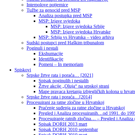
Interpolove potjernice
Tužbe za genocid pred MSP
Analiza postupka pred MSP
MSP: Izjave svjedoka
MSP: Izjave svjedoka Srbije
MSP: Izjave svjedoka Hrvatske
MSP: Srbija vs Hrvatska – video arhiva
Sudski postupci pred Haškim tribunalom
Poginuli i nestali
Ekshumacije
Identifikacije
Pomeni – In memoriam
Spiskovi
Srpske žrtve rata i poraća… [2021]
Spisak poginulih i nestalih
Žrtve akcije „Oluja“ na srpskoj strani
Mape pravaca kretanja izbjegličkih kolona u hrvats
Srpske žrtve rata i poraća…[2014]
Procesuirani za ratne zločine u Hrvatskoj
Praćenje suđenja za ratne zločine u Hrvatskoj
Pregled i Analiza procesuiranih…od 1991. do 1995
Procesuiranje ratnih zločina… – Pregled i Analiza (
Spisak DORH 2013 mart
Spisak DORH 2010 septembar
Spisak DORH 2010 mart