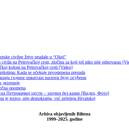
pske civilne žrtve stradale u “Oluji”
ivila na Petrovačkoj cesti, zločina za koji još niko nije odgovarao [Vi
čkoj koloni na Petrovačkoj cesti [Video]
 pilotima: Kada se očekuje prvostepena presuda
краја године хрватски пилоти буду осуђени
и деценије
 večna opomena
на Петровачкој цести – злочин без казне [Видео, Фото]
je jezivo, nije demokratija, već prijetnja Hrvatskoj
Arhiva objavljenih Biltena
1999–2025. godine