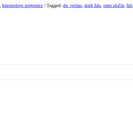
,
Interpolove potjernice
/
Tagged:
dic veritas
,
dorh ždo
,
ratni zločin
,
šid