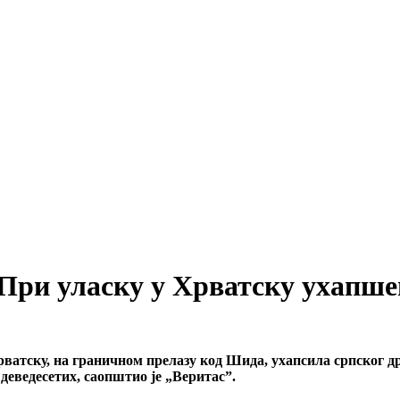
., При уласку у Хрватску ухап
Хрватску, на граничном прелазу код Шида, ухапсила српског
деведесетих, саопштио је „Веритас”.