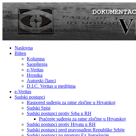
Naslovna
Bilten
Kolumna
Saopštenja
e-Veritas
Hronika
Autorski članci
D.I.C. Veritas u medijima
e-Veritas
Sudski postupci
Raspored suđenja za ratne zločine u Hrvatskoj
Sudski Spisi
Sudski postupci protiv Srba u RH
Praćenje suđenja za ratne zločine u Hrvatskoj
Sudski postupci protiv Hrvata u RH
Sudski postupci pred pravosuđem Republike Srbije
Sudski postupci na prostoru Ex Jugoslavije