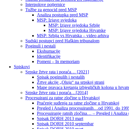
Interpolove potjernice
Tužbe za genocid pred MSP
Analiza postupka pred MSP
MSP: Izjave svjedoka
MSP: Izjave svjedoka Srbije
MSP: Izjave svjedoka Hrvatske
MSP: Srbija vs Hrvatska – video arhiva
Sudski postupci pred Haškim tribunalom
Poginuli i nestali
Ekshumacije
Identifikacije
Pomeni – In memoriam
Spiskovi
Srpske žrtve rata i poraća… [2021]
Spisak poginulih i nestalih
Žrtve akcije „Oluja“ na srpskoj strani
Mape pravaca kretanja izbjegličkih kolona u hrvats
Srpske žrtve rata i poraća…[2014]
Procesuirani za ratne zločine u Hrvatskoj
Praćenje suđenja za ratne zločine u Hrvatskoj
Pregled i Analiza procesuiranih…od 1991. do 1995
Procesuiranje ratnih zločina… – Pregled i Analiza (
Spisak DORH 2013 mart
Spisak DORH 2010 septembar
Spisak DORH 2010 mart