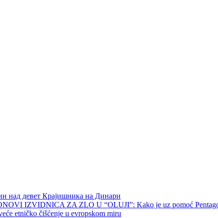
чин над девет Крајишника на Динари
OVI IZVIDNICA ZA ZLO U “OLUJI”: Kako je uz pomoć Pentagona p
veće etničko čišćenje u evropskom miru