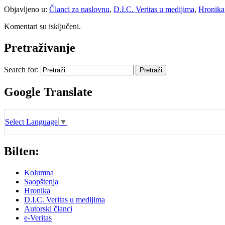
Objavljeno u:
Članci za naslovnu
,
D.I.C. Veritas u medijima
,
Hronika
Komentari su isključeni.
Pretraživanje
Search for:
Google Translate
Select Language
▼
Bilten:
Kolumna
Saopštenja
Hronika
D.I.C. Veritas u medijima
Autorski članci
e-Veritas