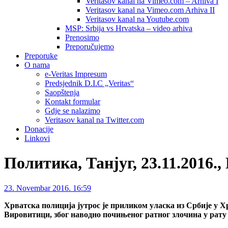
Veritasov kanal na Vimeo.com – Arhiva I
Veritasov kanal na Vimeo.com Arhiva II
Veritasov kanal na Youtube.com
MSP: Srbija vs Hrvatska – video arhiva
Prenosimo
Preporučujemo
Preporuke
O nama
e-Veritas Impresum
Predsjednik D.I.C „Veritas“
Saopštenja
Kontakt formular
Gdje se nalazimo
Veritasov kanal na Twitter.com
Donacije
Linkovi
Политика, Танјуг, 23.11.2016
23. Novembar 2016. 16:59
Хрватска полиција јутрос је приликом уласка из Србије у 
Вировитици, због наводно почињеног ратног злочина у рату 