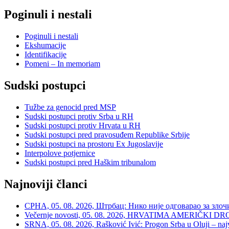
Poginuli i nestali
Poginuli i nestali
Ekshumacije
Identifikacije
Pomeni – In memoriam
Sudski postupci
Tužbe za genocid pred MSP
Sudski postupci protiv Srba u RH
Sudski postupci protiv Hrvata u RH
Sudski postupci pred pravosuđem Republike Srbije
Sudski postupci na prostoru Ex Jugoslavije
Interpolove potjernice
Sudski postupci pred Haškim tribunalom
Najnoviji članci
СРНА, 05. 08. 2026, Штрбац: Нико није одговарао за зло
Večernje novosti, 05. 08. 2026, HRVATIMA AMERIČKI DRON
SRNA, 05. 08. 2026, Rašković Ivić: Progon Srba u Oluji – naj