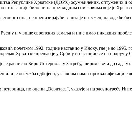
ништва Републике Хрватске (ДОРХ) осумњичених, оптужених и ос
као што га није било ни на претходним списковима које је Хрват
еговог сина, не прецизирајући за шта је оптужен, наводе ће бит
Русију и у више европских земаља и није имао никаквих проблема
шковић почетком 1992. године настанио у Илоку, где је до 1995
поредак Хрватске прешао је у Србију и настанио се на подручју 
је је расписао Биро Интерпола у Загребу, широм света до сада ух
ен или је оптужба одбијена, углавном након преквалификације д
потерница, по оцени „Веритаса”, указује и на злоупотребу Инте