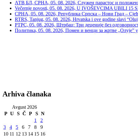
АТВ БЛ, СРНА, 05. 08. 2026, Служен парастос и положе
Večernje novosti, 05. 08. 2026, U IVOŠEVCIMA UBILI 15 SRBA:
СРНА, 05. 08. 2026, Република Српска – Нови Град – Сјећ
RTRS, Tanjug, 05. 08. 2026, Hrvatska i ove godine slavi “Oluj
РТРС, 05. 08. 2026, Штрбац: Три деценије без одговорнос
Политика, 05. 08. 2026, Помен и венци за жртве „Олује”
Arhiva članaka
Avgust 2026
P
U
S
Č
P
S
N
1
2
3
4
5
6
7
8
9
10
11
12
13
14
15
16