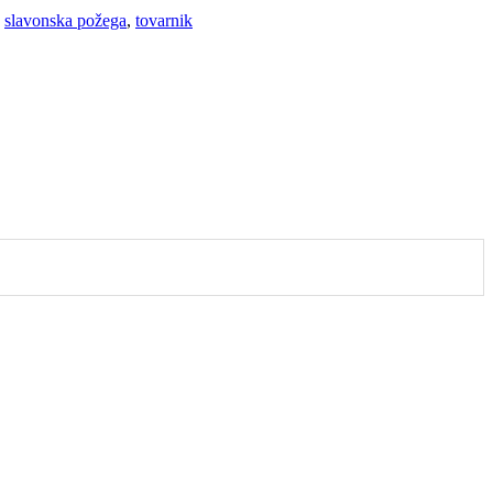
,
slavonska požega
,
tovarnik