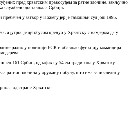
уђених пред хрватским правосуђем за ратне злочине, закључно
ска службено достављала Србији.
и пребачен у затвор у Пожегу јер је тамошњи суд још 1995.
, а јутрос је аутобусом кренуо у Хрватску с намјером да у
. године радио у полицији РСК и обављао функцију командира
Смедерева.
апшен 161 Србин, од којих су 54 екстрадирана у Хрватску.
ела ратног злочина у оружану побуну, што има за последицу
рпола од стране Хрватске.