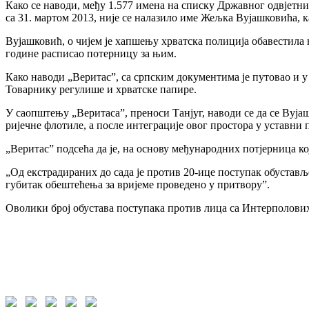
Како се наводи, међу 1.577 имена на списку Државног одвјет
са 31. мартом 2013, није се налазило име Жељка Вујашковића, 
Вујашковић, о чијем је хапшењу хрватска полиција обавестила њ
године расписао потерницу за њим.
Како наводи „Веритас”, са српским документима је путовао и у 
Товарнику регулише и хрватске папире.
У саопштењу „Веритаса”, преноси Танјуг, наводи се да се Вуја
ријечне флотиле, а после интеграције овог простора у уставни 
„Веритас” подсећа да је, на основу међународних потјерница ко
„Од екстрадираних до сада је против 20-ице поступак обустављ
губитак обештећења за вријеме проведено у притвору”.
Оволики број обустава поступака против лица са Интерполових 