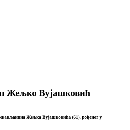
шен Жељко Вујашковић
 држављанина Жељка Вујашковића (61), рођеног у