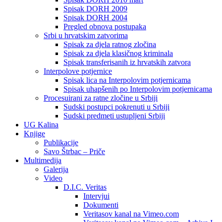
Spisak DORH 2009
Spisak DORH 2004
Pregled obnova postupaka
Srbi u hrvatskim zatvorima
Spisak za djela ratnog zločina
Spisak za djela klasičnog kriminala
Spisak transferisanih iz hrvatskih zatvora
Interpolove potjernice
Spisak lica na Interpolovim potjernicama
Spisak uhapšenih po Interpolovim potjernicama
Procesuirani za ratne zločine u Srbiji
Sudski postupci pokrenuti u Srbiji
Sudski predmeti ustupljeni Srbiji
UG Kalina
Knjige
Publikacije
Savo Štrbac – Priče
Multimedija
Galerija
Video
D.I.C. Veritas
Intervjui
Dokumenti
Veritasov kanal na Vimeo.com