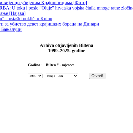
ни вијенци убијеним Крајишницима [Фото]
 U toku i posle “Oluje” hrvatska vojska činila mnoge ratne zločine p
ање [Најава]
u” – ustaški pokliči u Kninu
ти за убиство девет крајишких бораца на Динари
 у Бањалуци
Arhiva objavljenih Biltena
1999–2025. godine
Bilten # - mjesec:
Godina: