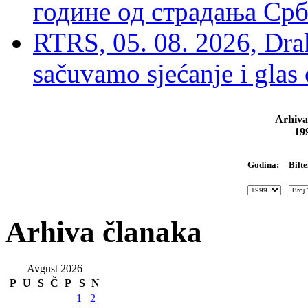
године од страдања Срб
RTRS, 05. 08. 2026, Drak
sačuvamo sjećanje i glas
Arhiva
19
Bilte
Godina:
Arhiva članaka
Avgust 2026
P
U
S
Č
P
S
N
1
2