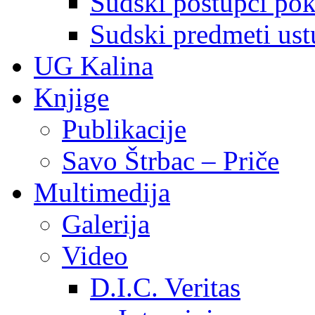
Sudski postupci pokr
Sudski predmeti ustu
UG Kalina
Knjige
Publikacije
Savo Štrbac – Priče
Multimedija
Galerija
Video
D.I.C. Veritas