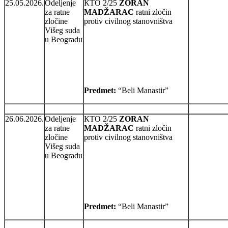
25.05.2026.
Odeljenje
КТО 2/25
ZORAN
za ratne
MADŽARAC
ratni zločin
zločine
protiv civilnog stanovništva
Višeg suda
u Beogradu
Predmet:
“Beli Manastir”
26.06.2026.
Odeljenje
КТО 2/25
ZORAN
za ratne
MADŽARAC
ratni zločin
zločine
protiv civilnog stanovništva
Višeg suda
u Beogradu
Predmet:
“Beli Manastir”