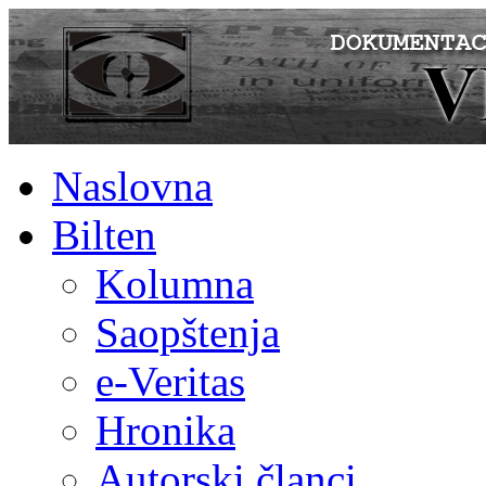
Naslovna
Bilten
Kolumna
Saopštenja
e-Veritas
Hronika
Autorski članci