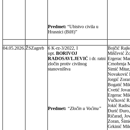
Predmet:
“Ubistvo civila u
Hrasnici (BiH)”
04.05.2026.
ŽSZagreb
6 K-rz-3/2022, I
Bojčić Rajk
opt.
BORIVOJ
Miščević Zo
RADOSAVLJEVIĆ
i dr. ratni
Ergerac Mar
zločin protiv civilnog
Crnobrnja M
stanovništva
Simić Mitar,
Novaković L
Jorgić Zora
Bogatić Mil
Cvetić Jova
Ergerac Mil
Vučković R
Jokić Radis
Predmet:
“Zločin u Voćinu”
Đurić Đuro,
Ričarad, Jo
Zoran, Šimi
Grkinić Mil