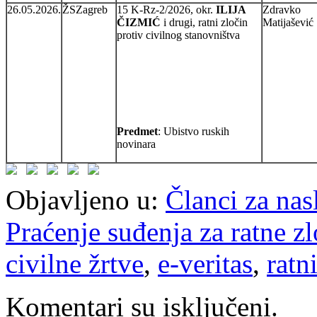
26.05.2026.
ŽSZagreb
15 K-Rz-2/2026, okr.
ILIJA
Zdravko
ČIZMIĆ
i drugi, ratni zločin
Matijašević
protiv civilnog stanovništva
Predmet
: Ubistvo ruskih
novinara
Objavljeno u:
Članci za na
Praćenje suđenja za ratne z
civilne žrtve
,
e-veritas
,
ratn
Komentari su isključeni.