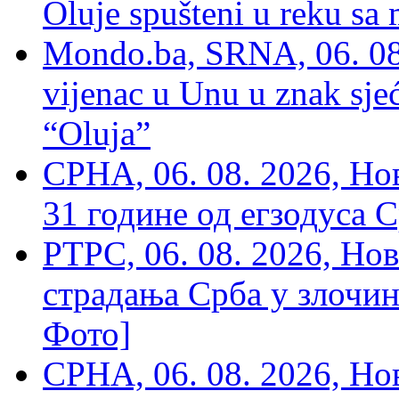
Oluje spušteni u reku sa
Mondo.ba, SRNA, 06. 08
vijenac u Unu u znak sjeć
“Oluja”
СРНА, 06. 08. 2026, Н
31 године од егзодуса С
РТРС, 06. 08. 2026, Нов
страдања Срба у злочин
Фото]
СРНА, 06. 08. 2026, Н