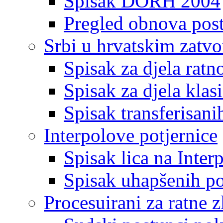
Spisak DORH 2004
Pregled obnova pos
Srbi u hrvatskim zatv
Spisak za djela ratn
Spisak za djela klas
Spisak transferisani
Interpolove potjernice
Spisak lica na Inte
Spisak uhapšenih po
Procesuirani za ratne z