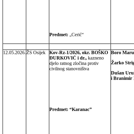
Predmet:
„Cerić“
12.05.2026.
ŽS Osijek
Kov-Rz-1/2026, okr. BOŠKO
Boro Maru
ĐURKOVIĆ i dr.,
kazneno
Žarko Strig
djelo ratnog zločina protiv
civilnog stanovništva
Dušan Uru
i
Branimir 
Predmet: “Karanac”