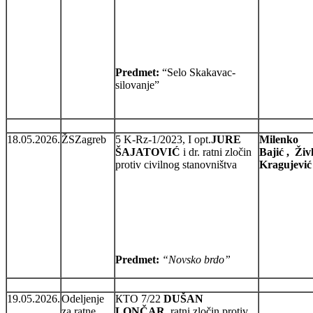
Predmet:
“Selo Skakavac-
silovanje”
18.05.2026.
ŽSZagreb
5 K-Rz-1/2023, I opt.
JURE
Milenko
ŠAJATOVIĆ
i dr. ratni zločin
Bajić , Živ
protiv civilnog stanovništva
Kragujevi
Predmet:
“Novsko brdo”
19.05.2026.
Odeljenje
КТО 7/22
DUŠAN
za ratne
LONČAR
, ratni zločin protiv