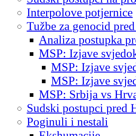
Interpolove potjernice
Tužbe za genocid pre
Analiza postupka p
MSP: Izjave svjedo
MSP: Izjave svje
MSP: Izjave svje
MSP: Srbija vs Hrva
Sudski postupci pred 
Poginuli i nestali
Ekshumacije