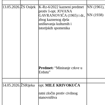
13.05.2026.
ŽS Osijek
K-Rz-6/2022 kazneni predmet
NN (1961),
protiv I-opt. JOVANA
NN (1938)
GAVRANOVIĆA (1965) i dr.,
zbog kaznenog djela
uništavanja kulturnih i
istorijskih spomenika
Predmet:
“Miniranje crkve u
Erdutu”
14.05.2026.
ŽSRijeka
opt.
MILE KRIVOKUĆA
ratni zločin protiv civilnog
stanovništva