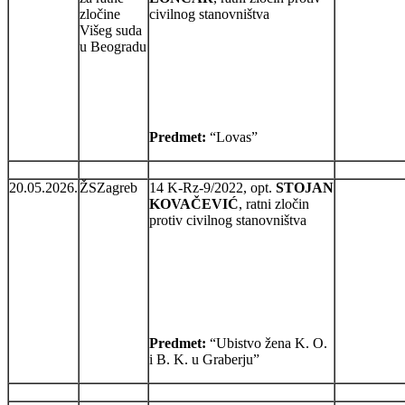
zločine
civilnog stanovništva
Višeg suda
u Beogradu
Predmet:
“Lovas”
20.05.2026.
ŽSZagreb
14 K-Rz-9/2022, opt.
STOJAN
KOVAČEVIĆ
, ratni zločin
protiv civilnog stanovništva
Predmet:
“Ubistvo žena K. O.
i B. K. u Graberju”