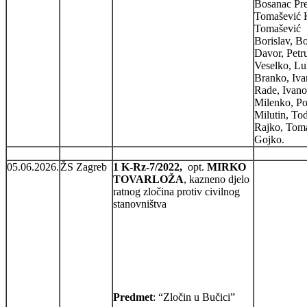
Bosanac Pre
Tomašević K
Tomašević
Borislav, B
Davor, Petr
Veselko, Lu
Branko, Iva
Rade, Ivano
Milenko, P
Milutin, To
Rajko, Tom
Gojko.
05.06.2026.
ŽS Zagreb
1 K-Rz-7/2022,
opt.
MIRKO
TOVARLOŽA
, kazneno djelo
ratnog zločina protiv civilnog
stanovništva
Predmet
: “Zločin u Bučici”