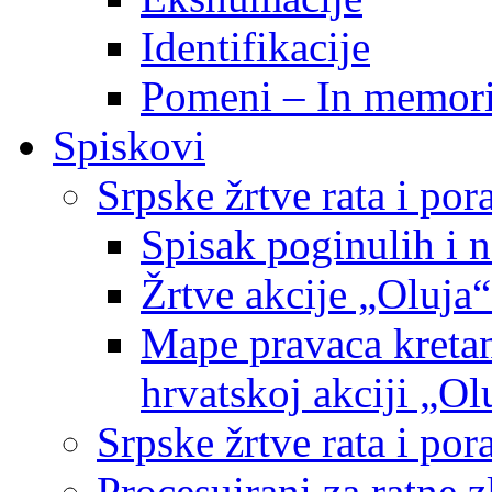
Identifikacije
Pomeni – In memor
Spiskovi
Srpske žrtve rata i po
Spisak poginulih i n
Žrtve akcije „Oluja“
Mape pravaca kretan
hrvatskoj akciji „Ol
Srpske žrtve rata i p
Procesuirani za ratne 