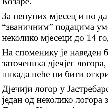
Козаре.
За непуних мјесец и по да
“званичним” подацима умо
неколико мјесеци до 14 го
На споменику је наведен 
заточеника дјечјег логора
никада неће ни бити откр
Дјечији логор у Јастребар
један од неколико логора 