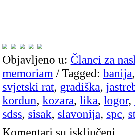
Objavljeno u:
Članci za na
memoriam
/
Tagged:
banija
svjetski rat
,
gradiška
,
jastre
kordun
,
kozara
,
lika
,
logor
,
sdss
,
sisak
,
slavonija
,
spc
,
s
Komentari su isključeni.