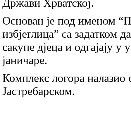
Држави Хрватској.
Основан је под именом “П
избјеглица” са задатком д
сакупе дјеца и одгајају у 
јаничаре.
Комплекс логора налазио с
Јастребарском.