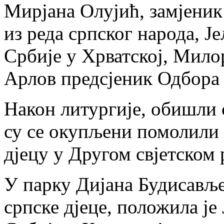
Мирјана Олујић, замјеник
из реда српског народа, Ј
Србије у Хрватској, Мил
Арлов предсјеник Одбора
Након литургије, обишли с
су се окупљени помолили 
дјецу у Другом свјетском 
У парку Дијана Будисавље
српске дјеце, положила је