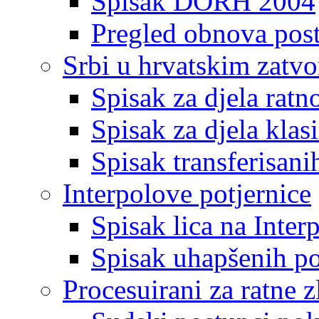
Spisak DORH 2004
Pregled obnova pos
Srbi u hrvatskim zatv
Spisak za djela ratn
Spisak za djela klas
Spisak transferisani
Interpolove potjernice
Spisak lica na Inte
Spisak uhapšenih po
Procesuirani za ratne z