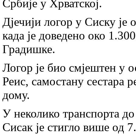
Србије у Хрватској.
Дјечији логор у Сиску је о
када је доведено око 1.30
Градишке.
Логор је био смјештен у 
Реис, самостану сестара 
дому.
У неколико транспорта до 
Сисак је стигло више од 