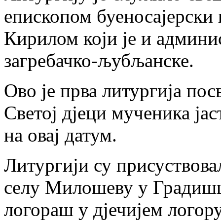
епископом буеносајерски
Кирилом који је и админ
загребачко-љубљанске.
Ово је прва литургија по
Светој дјеци мученика ја
на овај датум.
Литургији су присуствова
селу Милошеву у Градишц
логораш у дјечијем логору