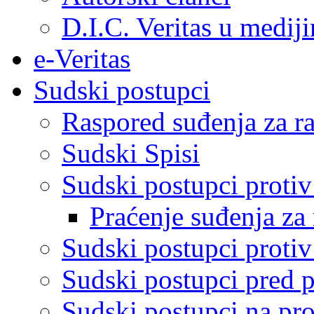
D.I.C. Veritas u medij
e-Veritas
Sudski postupci
Raspored suđenja za ra
Sudski Spisi
Sudski postupci proti
Praćenje suđenja za 
Sudski postupci proti
Sudski postupci pred 
Sudski postupci na pro