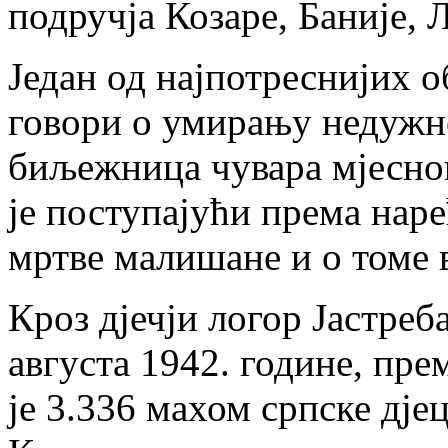
подручја Козаре, Баније, 
Један од најпотреснијих 
говори о умирању недужне
биљежница чувара мјесно
је поступајући према на
мртве малишане и о томе 
Кроз дјечји логор Јастреба
августа 1942. године, пр
је 3.336 махом српске дјец