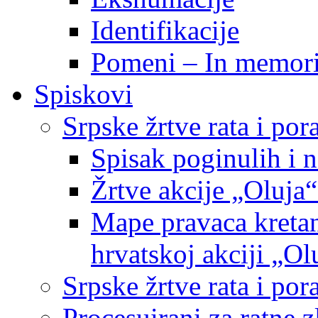
Identifikacije
Pomeni – In memor
Spiskovi
Srpske žrtve rata i po
Spisak poginulih i n
Žrtve akcije „Oluja“
Mape pravaca kretan
hrvatskoj akciji „Ol
Srpske žrtve rata i p
Procesuirani za ratne 