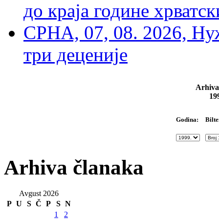
до краја године хрватс
СРНА, 07, 08. 2026, Ну
три деценије
Arhiva
19
Bilte
Godina:
Arhiva članaka
Avgust 2026
P
U
S
Č
P
S
N
1
2