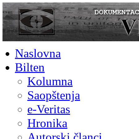
Naslovna
Bilten
Kolumna
Saopštenja
e-Veritas
Hronika
Autorski članci