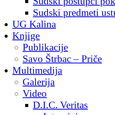
Sudski postupci pokr
Sudski predmeti ustu
UG Kalina
Knjige
Publikacije
Savo Štrbac – Priče
Multimedija
Galerija
Video
D.I.C. Veritas