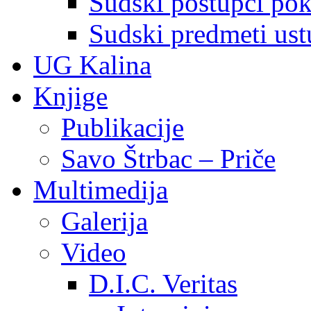
Sudski postupci pokr
Sudski predmeti ustu
UG Kalina
Knjige
Publikacije
Savo Štrbac – Priče
Multimedija
Galerija
Video
D.I.C. Veritas