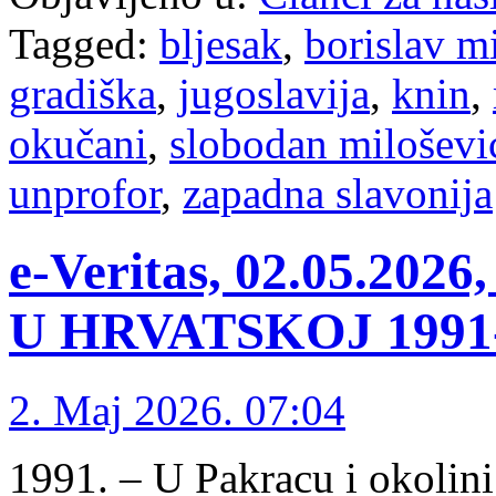
Tagged:
bljesak
,
borislav m
gradiška
,
jugoslavija
,
knin
,
okučani
,
slobodan miloševi
unprofor
,
zapadna slavonija
e-Veritas, 02.05.2
U HRVATSKOJ 1991-1
2. Maj 2026. 07:04
1991. – U Pakracu i okolini