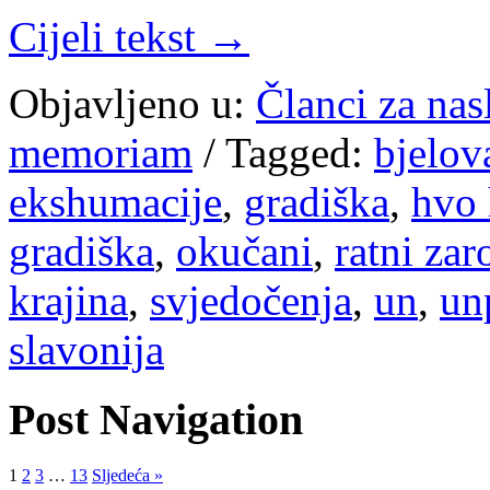
Cijeli tekst →
Objavljeno u:
Članci za na
memoriam
/
Tagged:
bjelov
ekshumacije
,
gradiška
,
hvo 
gradiška
,
okučani
,
ratni zar
krajina
,
svjedočenja
,
un
,
un
slavonija
Post Navigation
1
2
3
…
13
Sljedeća »