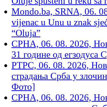
Oluje spušteni u reku sa
Mondo.ba, SRNA, 06. 08
vijenac u Unu u znak sjeć
“Oluja”
СРНА, 06. 08. 2026, Н
31 године од егзодуса С
РТРС, 06. 08. 2026, Нов
страдања Срба у злочин
Фото]
СРНА, 06. 08. 2026, Н