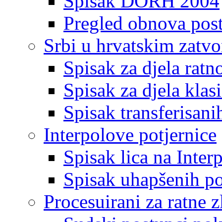
Spisak DORH 2004
Pregled obnova pos
Srbi u hrvatskim zatv
Spisak za djela ratn
Spisak za djela klas
Spisak transferisani
Interpolove potjernice
Spisak lica na Inte
Spisak uhapšenih po
Procesuirani za ratne z