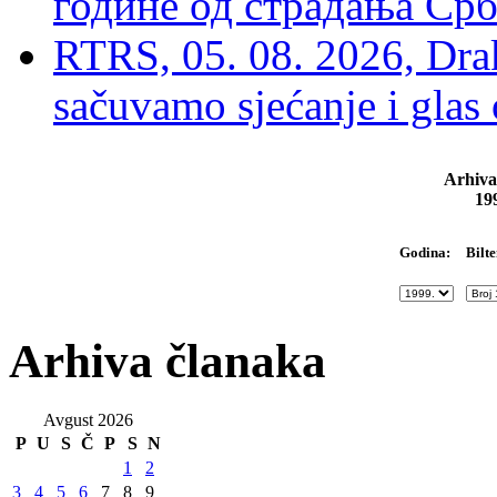
године од страдања Срб
RTRS, 05. 08. 2026, Drak
sačuvamo sjećanje i glas
Arhiva
19
Bilte
Godina:
Arhiva članaka
Avgust 2026
P
U
S
Č
P
S
N
1
2
3
4
5
6
7
8
9