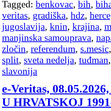
Tagged:
benkovac
,
bih
,
bih
veritas
,
gradiška
,
hdz
,
herce
jugoslavija
,
knin
,
krajina
,
m
manjinska samouprava
,
nap
zločin
,
referendum
,
s.mesic
split
,
sveta nedelja
,
tuđman
slavonija
e-Veritas, 08.05.2
U HRVATSKOJ 1991-1