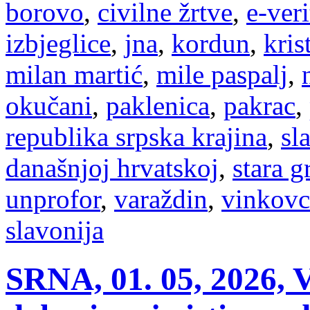
borovo
,
civilne žrtve
,
e-veri
izbjeglice
,
jna
,
kordun
,
kris
milan martić
,
mile paspalj
,
okučani
,
paklenica
,
pakrac
,
republika srpska krajina
,
sl
današnjoj hrvatskoj
,
stara g
unprofor
,
varaždin
,
vinkovc
slavonija
SRNA, 01. 05, 2026, 