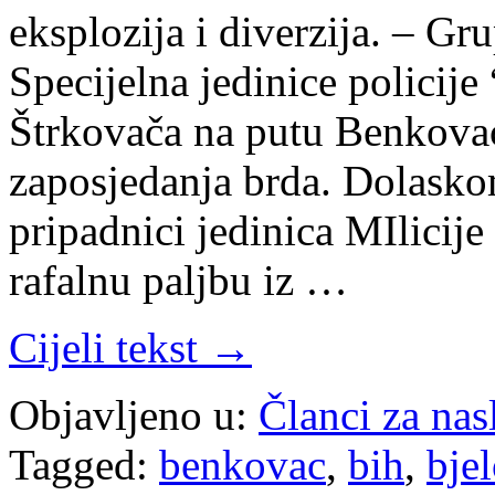
eksplozija i diverzija. – Gr
Specijelna jedinice policij
Štrkovača na putu Benkova
zaposjedanja brda. Dolask
pripadnici jedinica MIlicije
rafalnu paljbu iz …
Cijeli tekst →
Objavljeno u:
Članci za na
Tagged:
benkovac
,
bih
,
bje