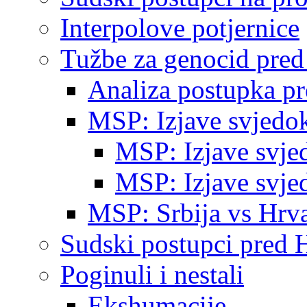
Interpolove potjernice
Tužbe za genocid pre
Analiza postupka p
MSP: Izjave svjedo
MSP: Izjave svje
MSP: Izjave svje
MSP: Srbija vs Hrva
Sudski postupci pred 
Poginuli i nestali
Ekshumacije