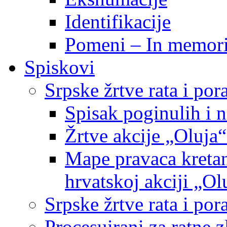
Identifikacije
Pomeni – In memor
Spiskovi
Srpske žrtve rata i po
Spisak poginulih i n
Žrtve akcije „Oluja“
Mape pravaca kretan
hrvatskoj akciji „Ol
Srpske žrtve rata i p
Procesuirani za ratne 