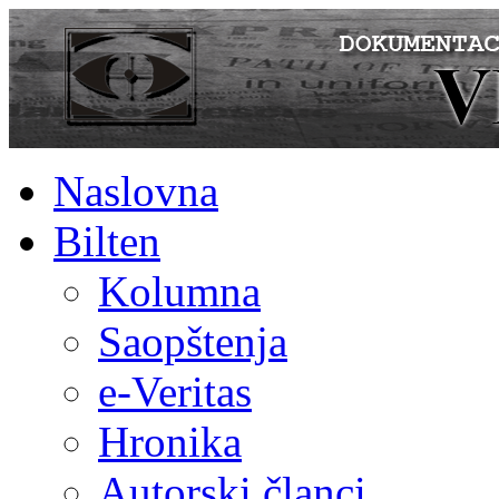
Naslovna
Bilten
Kolumna
Saopštenja
e-Veritas
Hronika
Autorski članci