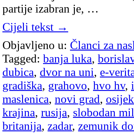
partije izabran je, …
Cijeli tekst →
Objavljeno u:
Članci za na
Tagged:
banja luka
,
borisla
dubica
,
dvor na uni
,
e-verit
gradiška
,
grahovo
,
hvo hv
,
maslenica
,
novi grad
,
osijek
krajina
,
rusija
,
slobodan mil
britanija
,
zadar
,
zemunik do