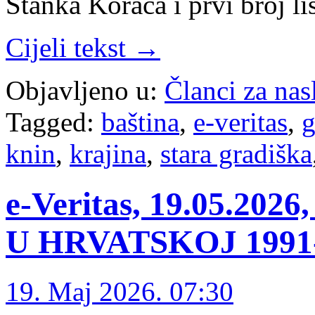
Stanka Koraća i prvi broj l
Cijeli tekst →
Objavljeno u:
Članci za na
Tagged:
baština
,
e-veritas
,
g
knin
,
krajina
,
stara gradiška
e-Veritas, 19.05.2
U HRVATSKOJ 1991-1
19. Maj 2026. 07:30