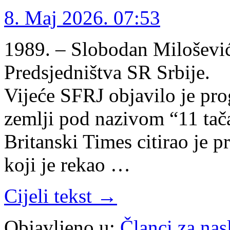
8. Maj 2026. 07:53
1989. – Slobodan Milošević
Predsjedništva SR Srbije.
Vijeće SFRJ objavilo je pro
zemlji pod nazivom “11 t
Britanski Times citirao je
koji je rekao …
Cijeli tekst →
Objavljeno u:
Članci za na