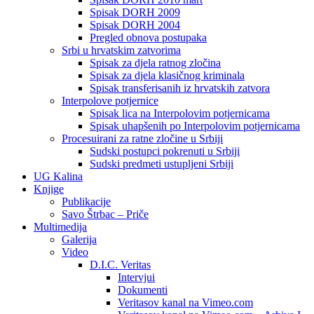
Spisak DORH 2009
Spisak DORH 2004
Pregled obnova postupaka
Srbi u hrvatskim zatvorima
Spisak za djela ratnog zločina
Spisak za djela klasičnog kriminala
Spisak transferisanih iz hrvatskih zatvora
Interpolove potjernice
Spisak lica na Interpolovim potjernicama
Spisak uhapšenih po Interpolovim potjernicama
Procesuirani za ratne zločine u Srbiji
Sudski postupci pokrenuti u Srbiji
Sudski predmeti ustupljeni Srbiji
UG Kalina
Knjige
Publikacije
Savo Štrbac – Priče
Multimedija
Galerija
Video
D.I.C. Veritas
Intervjui
Dokumenti
Veritasov kanal na Vimeo.com