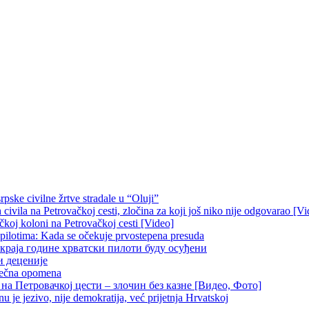
pske civilne žrtve stradale u “Oluji”
ivila na Petrovačkoj cesti, zločina za koji još niko nije odgovarao [Vi
čkoj koloni na Petrovačkoj cesti [Video]
 pilotima: Kada se očekuje prvostepena presuda
краја године хрватски пилоти буду осуђени
и деценије
 večna opomena
на Петровачкој цести – злочин без казне [Видео, Фото]
je jezivo, nije demokratija, već prijetnja Hrvatskoj