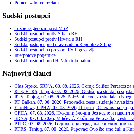
Pomeni – In memoriam
Sudski postupci
Tužbe za genocid pred MSP
Sudski postupci protiv Srba u RH
Sudski postupci protiv Hrvata u RH
Sudski postupci pred pravosuđem Republike Srbije
Sudski postupci na prostoru Ex Jugoslavije
Interpolove potjernice
Sudski postupci pred Haškim tribunalom
Najnoviji članci
Glas Srpske, SRNA, 08. 08. 2026, Gornje Selište: Parastos za sr
RTS, RTRS, Tanjug, 07. 08. 2026, Godišnjica stradanja srpskih c
RTV, Tanjug, 07. 08. 2026, Položeni venci za stradale u izbegli
RT Balkan, 07. 08. 2026, Petrovačka cesta i suđenje hrvatskim
EuroNews, СРНА, 07. 08. 2026, Штрбац: Очекивање да до 
СРНА, 07, 08. 2026, Нуждић: Злочин без казне и након тр
SRNA, 07. 08. 2026, Milićević: Zločin na Perovačkoj cesti –
РТРС, 07. 08. 2026, Годишњица страдања српских цивила 
RTRS, Tanjug, 07. 08. 2026, Pupovac: Ovo što smo čuli u Kninu 