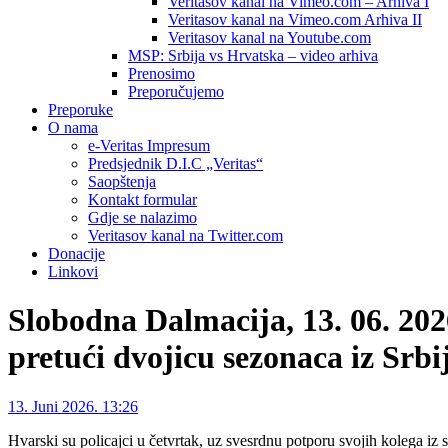
Veritasov kanal na Vimeo.com – Arhiva I
Veritasov kanal na Vimeo.com Arhiva II
Veritasov kanal na Youtube.com
MSP: Srbija vs Hrvatska – video arhiva
Prenosimo
Preporučujemo
Preporuke
O nama
e-Veritas Impresum
Predsjednik D.I.C „Veritas“
Saopštenja
Kontakt formular
Gdje se nalazimo
Veritasov kanal na Twitter.com
Donacije
Linkovi
Slobodna Dalmacija, 13. 06. 2026
pretući dvojicu sezonaca iz Srbij
13. Juni 2026. 13:26
Hvarski su policajci u četvrtak, uz svesrdnu potporu svojih kolega iz s