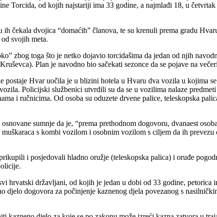
Torcida, od kojih najstariji ima 33 godine, a najmlađi 18, u četvrtak j
su ih čekala dvojica “domaćih” članova, te su krenuli prema gradu Hvaru. 
 od svojih meta.
o” zbog toga što je netko dojavio torcidašima da jedan od njih navodno 
Kruševca). Plan je navodno bio sačekati sezonce da se pojave na večeri 
ke postaje Hvar uočila je u blizini hotela u Hvaru dva vozila u kojima 
vozila. Policijski službenici utvrdili su da se u vozilima nalaze predmet
aknama i ručnicima. Od osoba su oduzete drvene palice, teleskopska palic
anje osnovane sumnje da je, “prema prethodnom dogovoru, dvanaest osob
a muškaraca s kombi vozilom i osobnim vozilom s ciljem da ih prevezu d
upili i posjedovali hladno oružje (teleskopska palica) i oruđe pogodno
olicije.
 svi hrvatski državljani, od kojih je jedan u dobi od 33 godine, petoric
no djelo dogovora za počinjenje kaznenog djela povezanog s nasilnički
 kazneno djelo za koje se po zakonu može izreći kazna zatvora u trajan