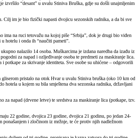
e izvršilo “desant” u uvalu Stiniva Bruška, gdje su došli unajmljenim
Cilj im je bio fizički napasti dvojicu sezonskih radnika, a da bi sve
ima na ruci tetovažu na kojoj piše “Srbija”, dok je drugi bio viđen
u hotelu i onda ih “naučiti pameti”.
se ukupno nalazilo 14 osoba. Muškarcima je izdana naredba da izađu iz
i pogodni za napad i ozljeđivanje osoba te predmeti za maskiranje lica.
a i potkape za skrivanje identiteta. Sve osobe su uhićene – odgovorili
a gliserom pristalo na otok Hvar u uvalu Stiniva bruška (oko 10 km od
o hotela u kojem su bila smještena dva sezonska radnika, državljani
 za napad (drvene letve) te sredstva za maskiranje lica (potkape, tzv.
a imaju 22 godine, dvojica 23 godine, dvojica 21 godinu, po jedan 24-
m ponašanjem i zločinom iz mržnje, te će protiv njih nadležnom
ju duljem od tri godine, propisana je kazna zatvora do tri godine.