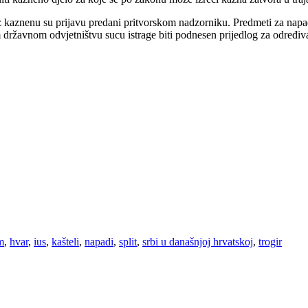
z kaznenu su prijavu predani pritvorskom nadzorniku. Predmeti za napad
om državnom odvjetništvu sucu istrage biti podnesen prijedlog za određiva
m
,
hvar
,
ius
,
kašteli
,
napadi
,
split
,
srbi u današnjoj hrvatskoj
,
trogir