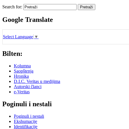
Search for:
Google Translate
Select Language
▼
Bilten:
Kolumna
Saopštenja
Hronika
D.I.C. Veritas u medijima
Autorski članci
e-Veritas
Poginuli i nestali
Poginuli i nestali
Ekshumacije
Identifikacije