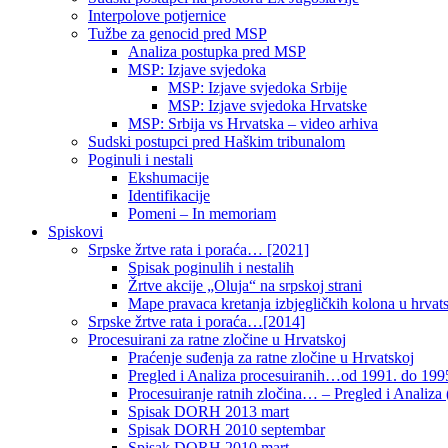
Interpolove potjernice
Tužbe za genocid pred MSP
Analiza postupka pred MSP
MSP: Izjave svjedoka
MSP: Izjave svjedoka Srbije
MSP: Izjave svjedoka Hrvatske
MSP: Srbija vs Hrvatska – video arhiva
Sudski postupci pred Haškim tribunalom
Poginuli i nestali
Ekshumacije
Identifikacije
Pomeni – In memoriam
Spiskovi
Srpske žrtve rata i poraća… [2021]
Spisak poginulih i nestalih
Žrtve akcije „Oluja“ na srpskoj strani
Mape pravaca kretanja izbjegličkih kolona u hrvats
Srpske žrtve rata i poraća…[2014]
Procesuirani za ratne zločine u Hrvatskoj
Praćenje suđenja za ratne zločine u Hrvatskoj
Pregled i Analiza procesuiranih…od 1991. do 1995
Procesuiranje ratnih zločina… – Pregled i Analiza (
Spisak DORH 2013 mart
Spisak DORH 2010 septembar
Spisak DORH 2010 mart