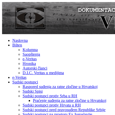
Naslovna
Bilten
Kolumna
Saopštenja
e-Veritas
Hronika
Autorski članci
D.I.C. Veritas u medijima
e-Veritas
Sudski postupci
Raspored suđenja za ratne zločine u Hrvatskoj
Sudski Spisi
Sudski postupci protiv Srba u RH
Praćenje suđenja za ratne zločine u Hrvatskoj
Sudski postupci protiv Hrvata u RH
Sudski postupci pred pravosuđem Republike Srbije
Sudski postupci na prostoru Ex Jugoslavije