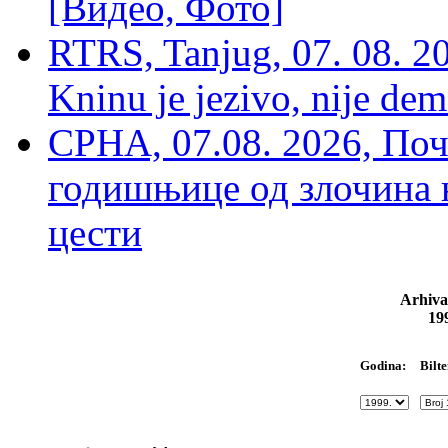
[Видео, Фото]
RTRS, Tanjug, 07. 08. 2
Kninu je jezivo, nije dem
СРНА, 07.08. 2026, По
годишњице од злочина 
цести
Arhiva
19
Bilte
Godina: