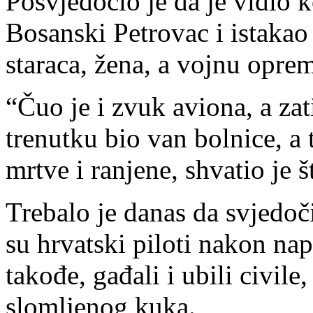
Posvjedočio je da je vidio 
Bosanski Petrovac i istakao 
staraca, žena, a vojnu oprem
“Čuo je i zvuk aviona, a zat
trenutku bio van bolnice, a
mrtve i ranjene, shvatio je š
Trebalo je danas da svjedoč
su hrvatski piloti nakon n
takođe, gađali i ubili civil
slomljenog kuka.