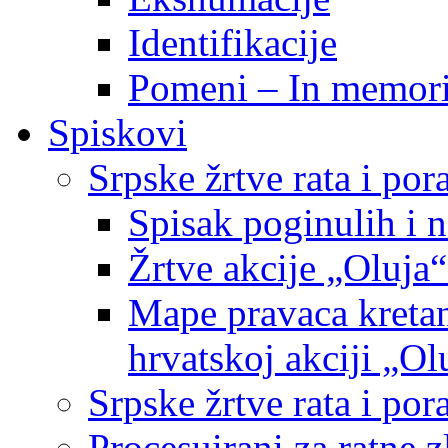
Identifikacije
Pomeni – In memor
Spiskovi
Srpske žrtve rata i po
Spisak poginulih i n
Žrtve akcije „Oluja“
Mape pravaca kretan
hrvatskoj akciji „Ol
Srpske žrtve rata i p
Procesuirani za ratne 