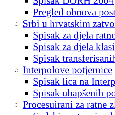
Spisak DORH 2004
Pregled obnova pos
Srbi u hrvatskim zatv
Spisak za djela ratn
Spisak za djela klas
Spisak transferisani
Interpolove potjernice
Spisak lica na Inte
Spisak uhapšenih po
Procesuirani za ratne z