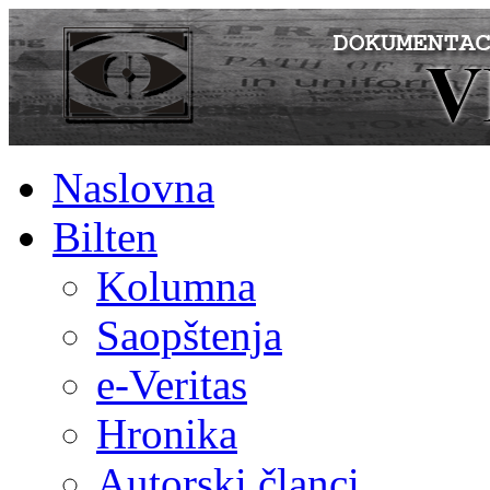
Naslovna
Bilten
Kolumna
Saopštenja
e-Veritas
Hronika
Autorski članci