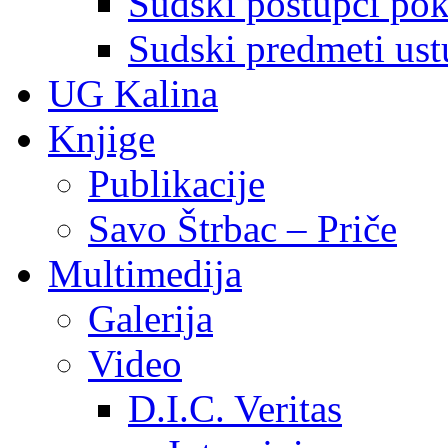
Sudski postupci pokr
Sudski predmeti ustu
UG Kalina
Knjige
Publikacije
Savo Štrbac – Priče
Multimedija
Galerija
Video
D.I.C. Veritas