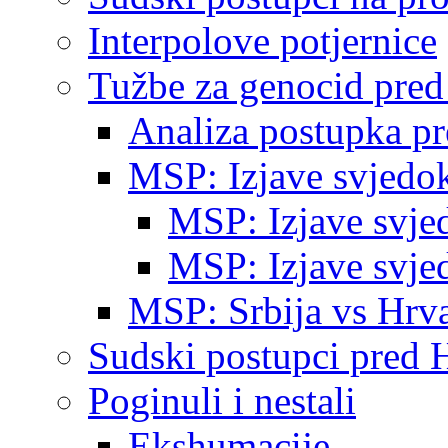
Interpolove potjernice
Tužbe za genocid pre
Analiza postupka p
MSP: Izjave svjedo
MSP: Izjave svje
MSP: Izjave svje
MSP: Srbija vs Hrva
Sudski postupci pred 
Poginuli i nestali
Ekshumacije