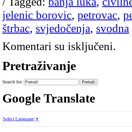
/
Tagged:
banja luka
,
civiln
jelenic borovic
,
petrovac
,
p
štrbac
,
svjedočenja
,
svodna
Komentari su isključeni.
Pretraživanje
Search for:
Google Translate
Select Language
▼