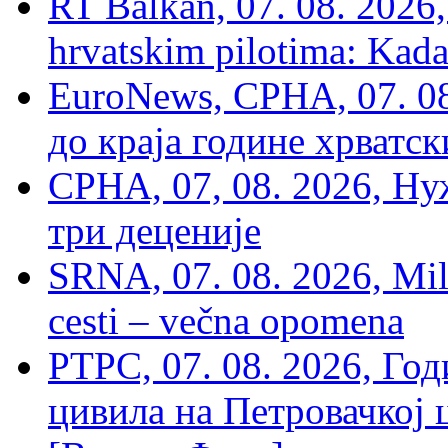
RT Balkan, 07. 08. 2026,
hrvatskim pilotima: Kada
EuroNews, СРНА, 07. 0
до краја године хрватс
СРНА, 07, 08. 2026, Ну
три деценије
SRNA, 07. 08. 2026, Mil
cesti – večna opomena
РТРС, 07. 08. 2026, Г
цивила на Петровачкој ц