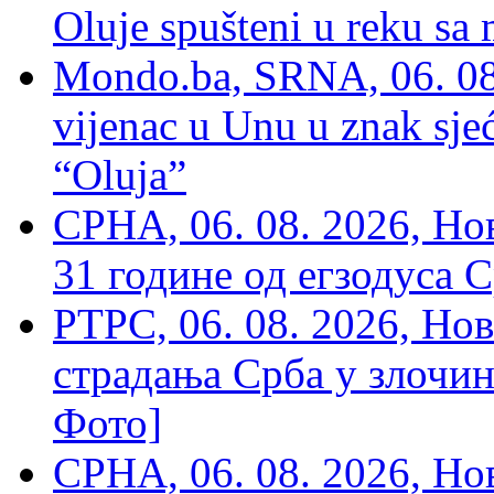
Oluje spušteni u reku sa
Mondo.ba, SRNA, 06. 08
vijenac u Unu u znak sjeć
“Oluja”
СРНА, 06. 08. 2026, Н
31 године од егзодуса С
РТРС, 06. 08. 2026, Нов
страдања Срба у злочин
Фото]
СРНА, 06. 08. 2026, Н