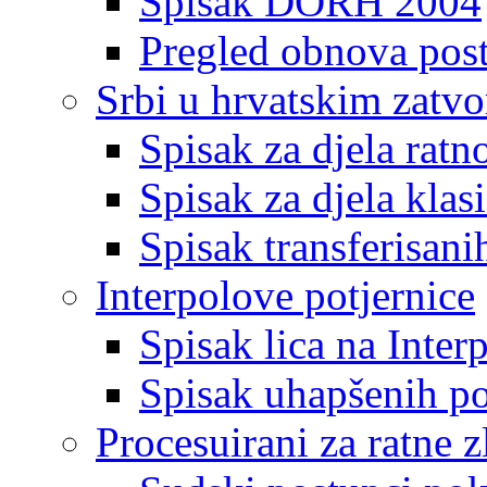
Spisak DORH 2004
Pregled obnova pos
Srbi u hrvatskim zatv
Spisak za djela ratn
Spisak za djela klas
Spisak transferisani
Interpolove potjernice
Spisak lica na Inte
Spisak uhapšenih po
Procesuirani za ratne z