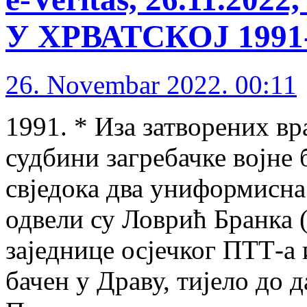
У ХРВАТСКОЈ 1991-1
26. Novembar 2022. 00:11
1991. * Иза затворених вр
судбини загребачке војне 
свједока два униформисна
одвели су Ловрић Бранка 
заједнице осјечког ПТТ-а 
бачен у Драву, тијело до 