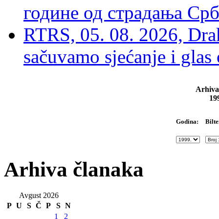
године од страдања Срб
RTRS, 05. 08. 2026, Drak
sačuvamo sjećanje i glas
Arhiva
19
Bilte
Godina:
Arhiva članaka
Avgust 2026
P
U
S
Č
P
S
N
1
2