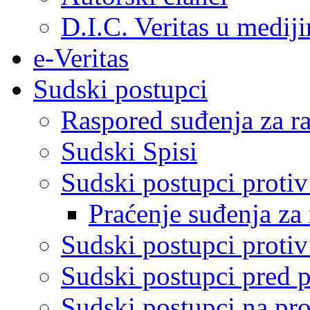
D.I.C. Veritas u medij
e-Veritas
Sudski postupci
Raspored suđenja za ra
Sudski Spisi
Sudski postupci proti
Praćenje suđenja za 
Sudski postupci proti
Sudski postupci pred 
Sudski postupci na pro