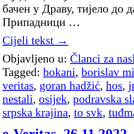
бачен у Драву, тијело до 
Припадници …
Cijeli tekst →
Objavljeno u:
Članci za na
Tagged:
bokani
,
borislav mi
veritas
,
goran hadžić
,
hos
,
j
nestali
,
osijek
,
podravska sl
srpska krajina
,
to svk
,
tuđm
е-Veritas, 26.11.2