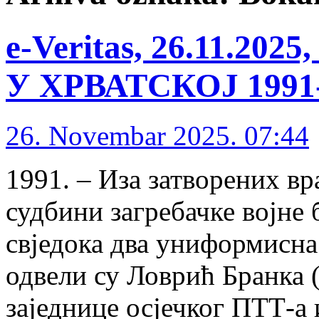
е-Veritas, 26.11.2
У ХРВАТСКОЈ 1991-1
26. Novembar 2025. 07:44
1991. – Иза затворених вр
судбини загребачке војне 
свједока два униформисна
одвели су Ловрић Бранка 
заједнице осјечког ПТТ-а 