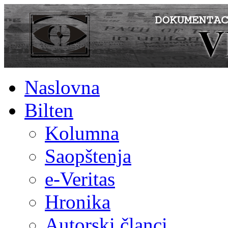
Naslovna
Bilten
Kolumna
Saopštenja
e-Veritas
Hronika
Autorski članci