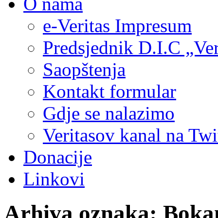
O nama
e-Veritas Impresum
Predsjednik D.I.C „Ver
Saopštenja
Kontakt formular
Gdje se nalazimo
Veritasov kanal na Twi
Donacije
Linkovi
Arhiva oznaka:
Boka