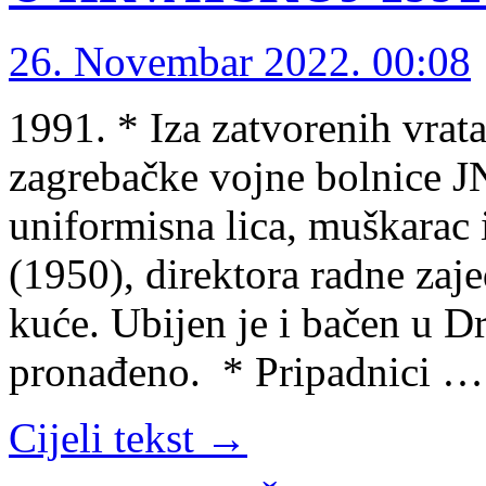
26. Novembar 2022. 00:08
1991. * Iza zatvorenih vrat
zagrebačke vojne bolnice J
uniformisna lica, muškarac 
(1950), direktora radne zaj
kuće. Ubijen je i bačen u Dr
pronađeno. * Pripadnici …
Cijeli tekst →