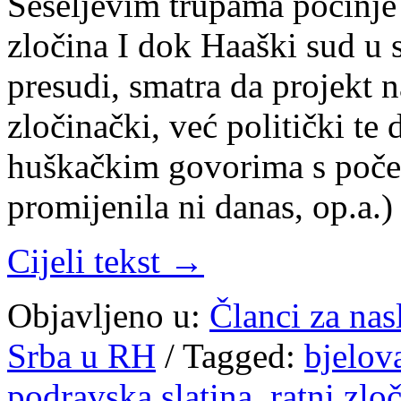
Šešeljevim trupama počinje 
zločina I dok Haaški sud u 
presudi, smatra da projekt n
zločinački, već politički te
huškačkim govorima s početk
promijenila ni danas, op.a.)
Cijeli tekst →
Objavljeno u:
Članci za na
Srba u RH
/
Tagged:
bjelov
podravska slatina
,
ratni zlo