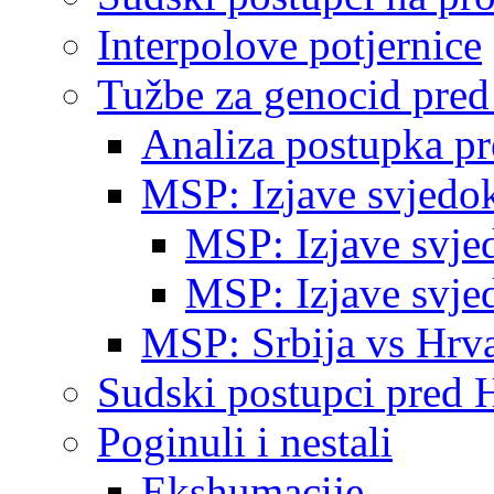
Interpolove potjernice
Tužbe za genocid pre
Analiza postupka p
MSP: Izjave svjedo
MSP: Izjave svje
MSP: Izjave svje
MSP: Srbija vs Hrva
Sudski postupci pred 
Poginuli i nestali
Ekshumacije