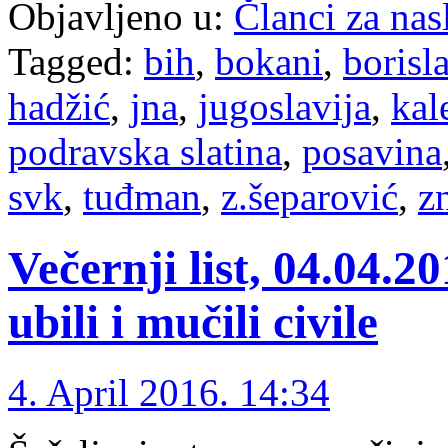
Objavljeno u:
Članci za na
Tagged:
bih
,
bokani
,
borisl
hadžić
,
jna
,
jugoslavija
,
kal
podravska slatina
,
posavina
svk
,
tuđman
,
z.šeparović
,
z
Večernji list, 04.04.2
ubili i mučili civile
4. April 2016. 14:34