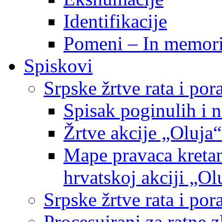
Identifikacije
Pomeni – In memor
Spiskovi
Srpske žrtve rata i po
Spisak poginulih i n
Žrtve akcije „Oluja“
Mape pravaca kretan
hrvatskoj akciji „Ol
Srpske žrtve rata i p
Procesuirani za ratne 