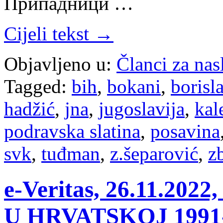
Припадници …
Cijeli tekst →
Objavljeno u:
Članci za na
Tagged:
bih
,
bokani
,
borisl
hadžić
,
jna
,
jugoslavija
,
kal
podravska slatina
,
posavina
svk
,
tuđman
,
z.šeparović
,
z
e-Veritas, 26.11.2
U HRVATSKOJ 1991-1