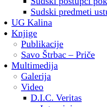
Sudski postupci pokr
Sudski predmeti ustu
UG Kalina
Knjige
Publikacije
Savo Štrbac – Priče
Multimedija
Galerija
Video
D.I.C. Veritas