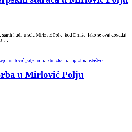
tarih ljudi, u selu Mirlović Polje, kod Drniša. Iako se ovaj događaj
 za …
kejo
,
mirlović polje
,
ndh
,
ratni zločin
,
unprofor
,
ustaštvo
Srba u Mirlović Polju