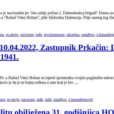
 da je nacionalist jer ‘isto odaje počast 2. Dalmatinskoj brigadi‘ Dana
-a “Rafael Vitez Boban”, piše Slobodna Dalmacija. Prije samog tog či
ora
,
m.skejo
,
nacizam
,
ndh
,
revizionizam
,
ukrajina
,
ustaštvo
,
z.hasanbe
 10.04.2022, Zastupnik Prkačin:
.1941.
 Rafael Vitez Boban su ispred spomenika svojim poginulim suborcima u
io je da je ta bojna rođena u ratu koji je bio …
lora
,
m.skejo
,
nacizam
,
ndh
,
split
,
ustaštvo
,
z.hasanbegović
plitu obilježena 31. godišnjica 