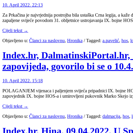
10. April 2022. 22:13
Za Prkačina je najvrjednija postrojba bila ustaška Crna legija, a kaže
zapaljene svijeće povodom 31. obljetnice ustrojavanja IX. bojne HOS
Cijeli tekst →
Objavljeno u:
Članci za naslovnu
,
Hronika
/
Tagged:
a.pavelić
,
hos
,
l
Index.hr, DalmatinskiPortal.hr,
zapovijeda, govorilo bi se o 10.4
10. April 2022. 15:18
POLAGANJEM vijenaca i paljenjem svijeća pripadnici IX. bojne HOS- a
zapovjednik IX. bojne HOS-a i umirovljeni pukovnik Marko Skejo izjav
Cijeli tekst →
Objavljeno u:
Članci za naslovnu
,
Hronika
/
Tagged:
dalmacija
,
hos
,
Index.hr, Hina, 09.04.2022, U S