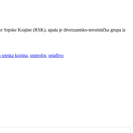
ke Srpske Krajine (RSK), upala je diverzantsko-teroristička grupa iz
a srpska krajina
,
unprofor
,
ustaštvo