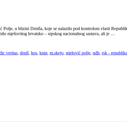
 Polje, u blizini Drniša, koje se nalazilo pod kontrolom vlasti Republi
 bilo mješovitog hrvatsko – srpskog nacionalnog sastava, ali je …
dic veritas
,
drniš
,
hos
,
knin
,
m.skejo
,
mirlović polje
,
ndh
,
rsk - republik