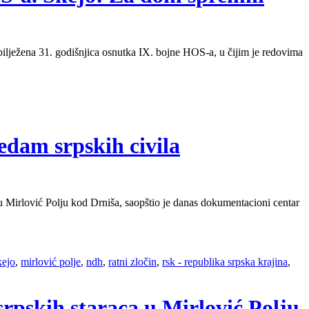
ilježena 31. godišnjica osnutka IX. bojne HOS-a, u čijim je redovima
edam srpskih civila
irlović Polju kod Drniša, saopštio je danas dokumentacioni centar
kejo
,
mirlović polje
,
ndh
,
ratni zločin
,
rsk - republika srpska krajina
,
srpskih staraca u Mirlović Polju