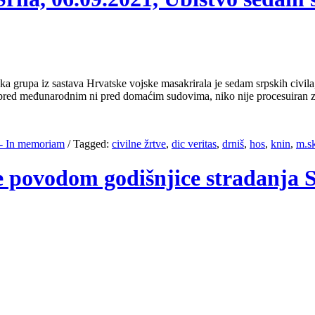
rupa iz sastava Hrvatske vojske masakrirala je sedam srpskih civila, s
 pred međunarodnim ni pred domaćim sudovima, niko nije procesuiran
- In memoriam
/
Tagged:
civilne žrtve
,
dic veritas
,
drniš
,
hos
,
knin
,
m.s
je povodom godišnjice stradanja 