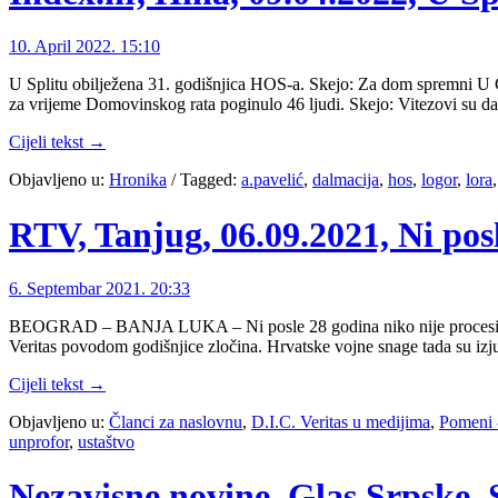
10. April 2022. 15:10
U Splitu obilježena 31. godišnjica HOS-a. Skejo: Za dom spremni U C
za vrijeme Domovinskog rata poginulo 46 ljudi. Skejo: Vitezovi su da
Cijeli tekst →
Objavljeno u:
Hronika
/
Tagged:
a.pavelić
,
dalmacija
,
hos
,
logor
,
lora
RTV, Tanjug, 06.09.2021, Ni pos
6. Septembar 2021. 20:33
BEOGRAD – BANJA LUKA – Ni posle 28 godina niko nije procesiran zb
Veritas povodom godišnjice zločina. Hrvatske vojne snage tada su izj
Cijeli tekst →
Objavljeno u:
Članci za naslovnu
,
D.I.C. Veritas u medijima
,
Pomeni 
unprofor
,
ustaštvo
Nezavisne novine, Glas Srpske, 