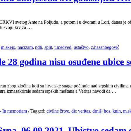
RKVI svetog Ante na Poljudu, a potom i u dvorani u Lori, danas je ob
li svoju krv za …
,
m.skejo
,
nacizam
,
ndh
,
split
,
t.medved
,
ustaštvo
,
z.hasanbegović
le 28 godina nisu osuđene ubice s
og zločina koji su hrvatske snage počinule nad srpskim civilima u M
utra izmasakrirale sedam srpskih meštana a Veritas navodi da …
- In memoriam
/
Tagged:
civilne žrtve
,
dic veritas
,
drniš
,
hos
,
knin
,
m.s
Srna, 06.09.2021, Ubistvo sedam 