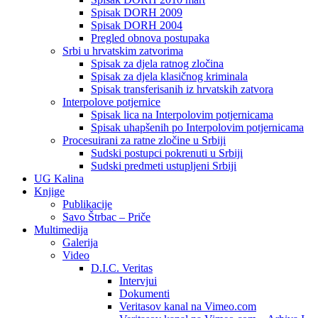
Spisak DORH 2009
Spisak DORH 2004
Pregled obnova postupaka
Srbi u hrvatskim zatvorima
Spisak za djela ratnog zločina
Spisak za djela klasičnog kriminala
Spisak transferisanih iz hrvatskih zatvora
Interpolove potjernice
Spisak lica na Interpolovim potjernicama
Spisak uhapšenih po Interpolovim potjernicama
Procesuirani za ratne zločine u Srbiji
Sudski postupci pokrenuti u Srbiji
Sudski predmeti ustupljeni Srbiji
UG Kalina
Knjige
Publikacije
Savo Štrbac – Priče
Multimedija
Galerija
Video
D.I.C. Veritas
Intervjui
Dokumenti
Veritasov kanal na Vimeo.com