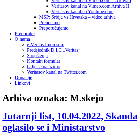
Veritasov kanal na Vimeo.com – Arhiva I
Veritasov kanal na Vimeo.com Arhiva II
Veritasov kanal na Youtube.com
MSP: Srbija vs Hrvatska – video arhiva
Prenosimo
Preporučujemo
Preporuke
O nama
e-Veritas Impresum
Predsjednik D.I.C „Veritas“
Saopštenja
Kontakt formular
Gdje se nalazimo
Veritasov kanal na Twitter.com
Donacije
Linkovi
Arhiva oznaka:
M.skejo
Jutarnji list, 10.04.2022, Ska
oglasilo se i Ministarstvo