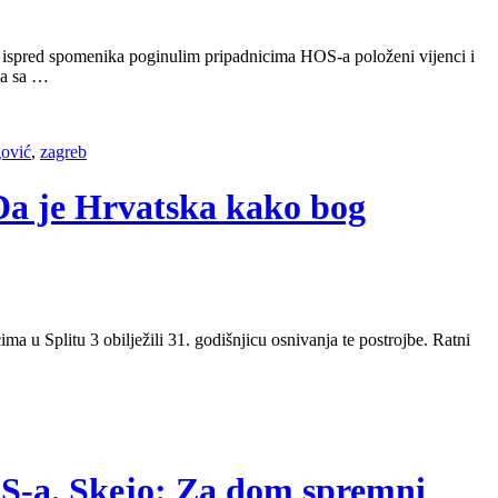
s su ispred spomenika poginulim pripadnicima HOS-a položeni vijenci i
na sa …
gović
,
zagreb
 Da je Hrvatska kako bog
 Splitu 3 obilježili 31. godišnjicu osnivanja te postrojbe. Ratni
HOS-a. Skejo: Za dom spremni