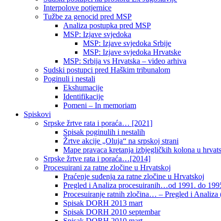
Interpolove potjernice
Tužbe za genocid pred MSP
Analiza postupka pred MSP
MSP: Izjave svjedoka
MSP: Izjave svjedoka Srbije
MSP: Izjave svjedoka Hrvatske
MSP: Srbija vs Hrvatska – video arhiva
Sudski postupci pred Haškim tribunalom
Poginuli i nestali
Ekshumacije
Identifikacije
Pomeni – In memoriam
Spiskovi
Srpske žrtve rata i poraća… [2021]
Spisak poginulih i nestalih
Žrtve akcije „Oluja“ na srpskoj strani
Mape pravaca kretanja izbjegličkih kolona u hrvats
Srpske žrtve rata i poraća…[2014]
Procesuirani za ratne zločine u Hrvatskoj
Praćenje suđenja za ratne zločine u Hrvatskoj
Pregled i Analiza procesuiranih…od 1991. do 1995
Procesuiranje ratnih zločina… – Pregled i Analiza (
Spisak DORH 2013 mart
Spisak DORH 2010 septembar
Spisak DORH 2010 mart