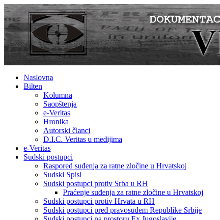
Naslovna
Bilten
Kolumna
Saopštenja
e-Veritas
Hronika
Autorski članci
D.I.C. Veritas u medijima
e-Veritas
Sudski postupci
Raspored suđenja za ratne zločine u Hrvatskoj
Sudski Spisi
Sudski postupci protiv Srba u RH
Praćenje suđenja za ratne zločine u Hrvatskoj
Sudski postupci protiv Hrvata u RH
Sudski postupci pred pravosuđem Republike Srbije
Sudski postupci na prostoru Ex Jugoslavije