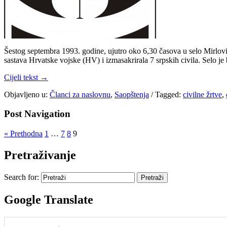
Šestog septembra 1993. godine, ujutro oko 6,30 časova u selo Mirlović
sastava Hrvatske vojske (HV) i izmasakrirala 7 srpskih civila. Selo je
Cijeli tekst →
Objavljeno u:
Članci za naslovnu
,
Saopštenja
/
Tagged:
civilne žrtve
,
Post Navigation
« Prethodna
1
…
7
8
9
Pretraživanje
Search for:
Google Translate