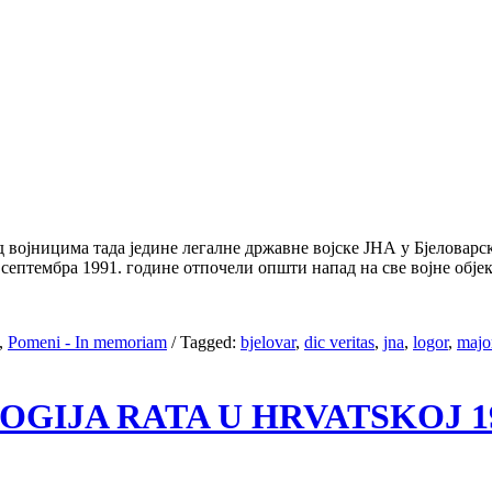
војницима тада једине легалне државне војске ЈНА у Бјеловарск
ептембра 1991. године отпочели општи напад на све војне објек
,
Pomeni - In memoriam
/
Tagged:
bjelovar
,
dic veritas
,
jna
,
logor
,
majo
OLOGIJA RATA U HRVATSKOJ 199