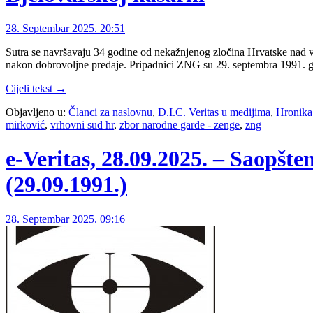
28. Septembar 2025. 20:51
Sutra se navršavaju 34 godine od nekažnjenog zločina Hrvatske nad vo
nakon dobrovoljne predaje. Pripadnici ZNG su 29. septembra 1991. g
Cijeli tekst →
Objavljeno u:
Članci za naslovnu
,
D.I.C. Veritas u medijima
,
Hronika
mirković
,
vrhovni sud hr
,
zbor narodne garde - zenge
,
zng
e-Veritas, 28.09.2025. – Saopšt
(29.09.1991.)
28. Septembar 2025. 09:16