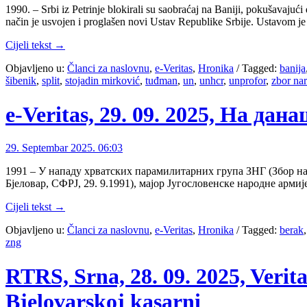
1990. – Srbi iz Petrinje blokirali su saobraćaj na Baniji, pokušavaju
način je usvojen i proglašen novi Ustav Republike Srbije. Ustavom j
Cijeli tekst →
Objavljeno u:
Članci za naslovnu
,
e-Veritas
,
Hronika
/
Tagged:
banija
šibenik
,
split
,
stojadin mirković
,
tuđman
,
un
,
unhcr
,
unprofor
,
zbor na
e-Veritas, 29. 09. 2025, На да
29. Septembar 2025. 06:03
1991 – У нападу хрватских парамилитарних група ЗНГ (Збор на
Бјеловар, СФРЈ, 29. 9.1991), мајор Југословенске народне арми
Cijeli tekst →
Objavljeno u:
Članci za naslovnu
,
e-Veritas
,
Hronika
/
Tagged:
berak
zng
RTRS, Srna, 28. 09. 2025, Verit
Bjelovarskoj kasarni