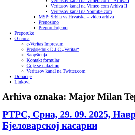
Veritasov kanal na Vimeo.com – Arhiva I
Veritasov kanal na Vimeo.com Arhiva II
Veritasov kanal na Youtube.com
MSP: Srbija vs Hrvatska – video arhiva
Prenosimo
Preporučujemo
Preporuke
O nama
e-Veritas Impresum
Predsjednik D.I.C „Veritas“
Saopštenja
Kontakt formular
Gdje se nalazimo
Veritasov kanal na Twitter.com
Donacije
Linkovi
Arhiva oznaka:
Major Milan Te
РТРС, Срна, 29. 09. 2025, Нав
Бјеловарској касарни