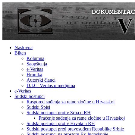
Naslovna
Bilten
Kolumna
Saopštenja
e-Veritas
Hronika
Autorski članci
D.I.C. Veritas u medijima
e-Veritas
Sudski postupci
Raspored suđenja za ratne zločine u Hrvatskoj
Sudski Spisi
Sudski postupci protiv Srba u RH
Praćenje suđenja za ratne zločine u Hrvatskoj
Sudski postupci protiv Hrvata u RH
Sudski postupci pred pravosuđem Republike Srbije
Sudski postupci na prostoru Ex Jugoslavije