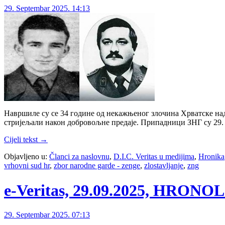
29. Septembar 2025. 14:13
Навршиле су се 34 године од некажњеног злочина Хрватске над 
стријељали након добровољне предаје. Припадници ЗНГ су 29. с
Cijeli tekst →
Objavljeno u:
Članci za naslovnu
,
D.I.C. Veritas u medijima
,
Hronika
vrhovni sud hr
,
zbor narodne garde - zenge
,
zlostavljanje
,
zng
e-Veritas, 29.09.2025, HRON
29. Septembar 2025. 07:13