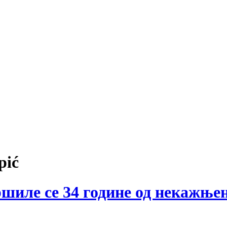
pić
ршиле се 34 године од некажње