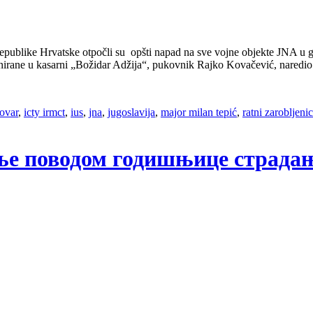
ublike Hrvatske otpočli su opšti napad na sve vojne objekte JNA u ga
irane u kasarni „Božidar Adžija“, pukovnik Rajko Kovačević, naredi
lovar
,
icty irmct
,
ius
,
jna
,
jugoslavija
,
major milan tepić
,
ratni zarobljenic
тење поводом годишњице страд