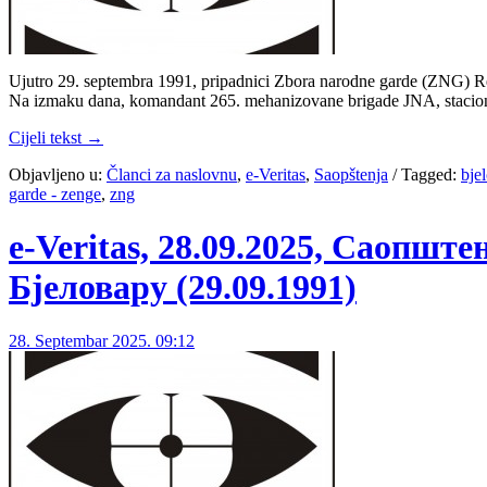
Ujutro 29. septembra 1991, pripadnici Zbora narodne garde (ZNG) Rep
Na izmaku dana, komandant 265. mehanizovane brigade JNA, stacion
Cijeli tekst →
Objavljeno u:
Članci za naslovnu
,
e-Veritas
,
Saopštenja
/
Tagged:
bje
garde - zenge
,
zng
e-Veritas, 28.09.2025, Саопш
Бјеловару (29.09.1991)
28. Septembar 2025. 09:12