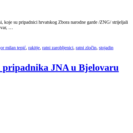
 koje su pripadnici hrvatskog Zbora narodne garde /ZNG/ strijeljali
ovar, …
or milan tepić
,
rakitje
,
ratni zarobljenici
,
ratni zločin
,
stojadin
ja pripadnika JNA u Bjelovaru