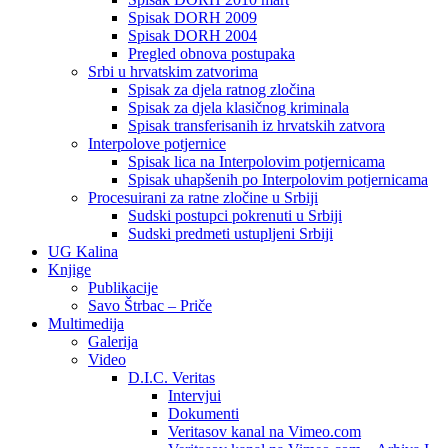
Spisak DORH 2009
Spisak DORH 2004
Pregled obnova postupaka
Srbi u hrvatskim zatvorima
Spisak za djela ratnog zločina
Spisak za djela klasičnog kriminala
Spisak transferisanih iz hrvatskih zatvora
Interpolove potjernice
Spisak lica na Interpolovim potjernicama
Spisak uhapšenih po Interpolovim potjernicama
Procesuirani za ratne zločine u Srbiji
Sudski postupci pokrenuti u Srbiji
Sudski predmeti ustupljeni Srbiji
UG Kalina
Knjige
Publikacije
Savo Štrbac – Priče
Multimedija
Galerija
Video
D.I.C. Veritas
Intervjui
Dokumenti
Veritasov kanal na Vimeo.com