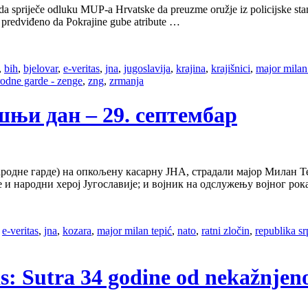
ći da spriječe odluku MUP-a Hrvatske da preuzme oružje iz policijske sta
e predviđeno da Pokrajine gube atribute …
,
bih
,
bjelovar
,
e-veritas
,
jna
,
jugoslavija
,
krajina
,
krajišnici
,
major milan
rodne garde - zenge
,
zng
,
zrmanja
нашњи дан – 29. септембар
родне гарде) на опкољену касарну ЈНА, страдали мајор Милан Т
је и народни херој Југославије; и војник на одслужењу војног р
,
e-veritas
,
jna
,
kozara
,
major milan tepić
,
nato
,
ratni zločin
,
republika s
as: Sutra 34 godine od nekažnjen