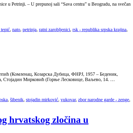
nice u Petrinji. – U prepunoj sali “Sava centra” u Beogradu, na svečan
 tepić
,
nato
,
petrinja
,
ratni zarobljenici
,
rsk - republika srpska krajina
,
епић (Комленац, Козарска Дубица, ФНРЈ, 1957 – Беденик,
ока, Стојадин Мирковић (Горње Лесковице, Ваљево, 14. …
rpska
,
šibenik
,
stojadin mirković
,
vukovar
,
zbor narodne garde - zenge
,
og hrvatskog zločina u