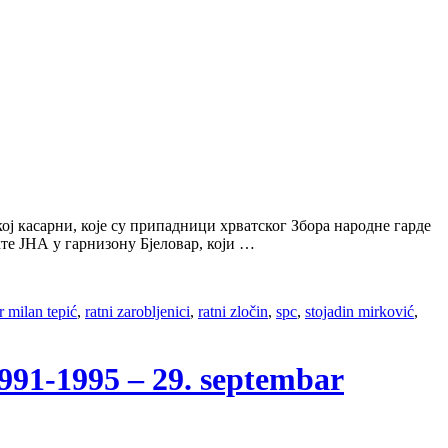
ој касарни, које су припадници хрватског Збора народне гарде
те ЈНА у гарнизону Бјеловар, који …
r milan tepić
,
ratni zarobljenici
,
ratni zločin
,
spc
,
stojadin mirković
,
1-1995 – 29. septembar