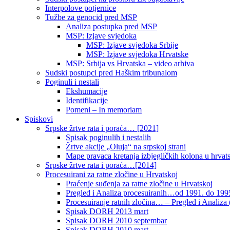
Interpolove potjernice
Tužbe za genocid pred MSP
Analiza postupka pred MSP
MSP: Izjave svjedoka
MSP: Izjave svjedoka Srbije
MSP: Izjave svjedoka Hrvatske
MSP: Srbija vs Hrvatska – video arhiva
Sudski postupci pred Haškim tribunalom
Poginuli i nestali
Ekshumacije
Identifikacije
Pomeni – In memoriam
Spiskovi
Srpske žrtve rata i poraća… [2021]
Spisak poginulih i nestalih
Žrtve akcije „Oluja“ na srpskoj strani
Mape pravaca kretanja izbjegličkih kolona u hrvats
Srpske žrtve rata i poraća…[2014]
Procesuirani za ratne zločine u Hrvatskoj
Praćenje suđenja za ratne zločine u Hrvatskoj
Pregled i Analiza procesuiranih…od 1991. do 1995
Procesuiranje ratnih zločina… – Pregled i Analiza (
Spisak DORH 2013 mart
Spisak DORH 2010 septembar
Spisak DORH 2010 mart