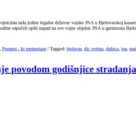
jnicima tada jedine legalne državne vojske ЈNA u Bjelovarskoj kasarni,
odine otpočeli opšti napad na sve vojne objekte ЈNA u garnizonu Bjel
,
Pomeni - In memoriam
/
Tagged:
bjelovar
,
dic veritas
,
dubica
,
jna
,
maj
enje povodom godišnjice stradan