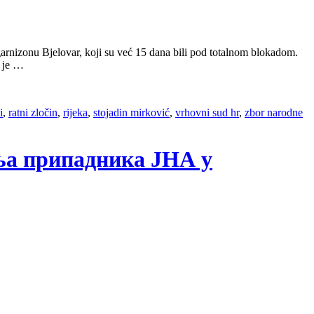
rnizonu Bjelovar, koji su već 15 dana bili pod totalnom blokadom.
o je …
i
,
ratni zločin
,
rijeka
,
stojadin mirković
,
vrhovni sud hr
,
zbor narodne
ања припадника ЈНА у