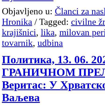
Objavljeno u:
Članci za na
Hronika
/
Tagged:
civilne ž
krajišnici
,
lika
,
milovan per
tovarnik
,
udbina
Политика, 13. 06.
ГРАНИЧНОМ ПРЕЛ
Веритас: У Хрватск
Ваљева