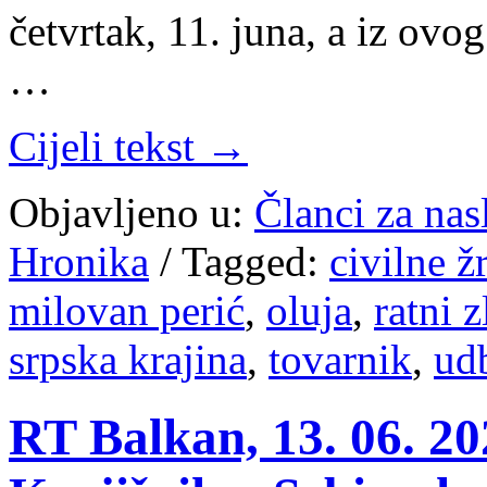
četvrtak, 11. juna, a iz ov
…
Cijeli tekst →
Objavljeno u:
Članci za na
Hronika
/
Tagged:
civilne ž
milovan perić
,
oluja
,
ratni z
srpska krajina
,
tovarnik
,
ud
RT Balkan, 13. 06. 20