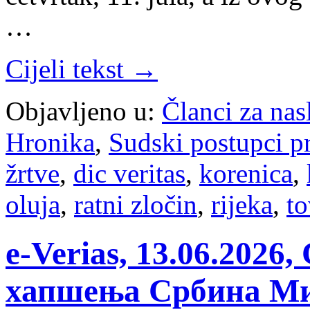
…
Cijeli tekst →
Objavljeno u:
Članci za na
Hronika
,
Sudski postupci p
žrtve
,
dic veritas
,
korenica
,
oluja
,
ratni zločin
,
rijeka
,
to
e-Verias, 13.06.202
хапшења Србина Ми