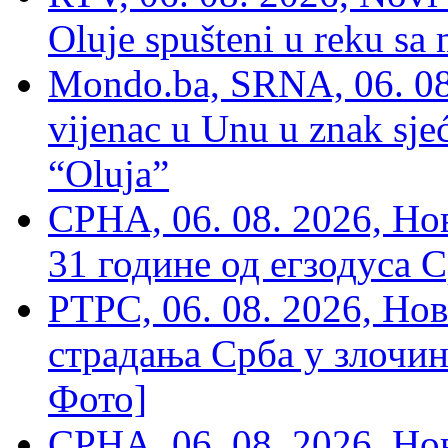
Oluje spušteni u reku sa
Mondo.ba, SRNA, 06. 08
vijenac u Unu u znak sjeć
“Oluja”
СРНА, 06. 08. 2026, Н
31 године од егзодуса С
РТРС, 06. 08. 2026, Нов
страдања Срба у злочин
Фото]
СРНА, 06. 08. 2026, Н