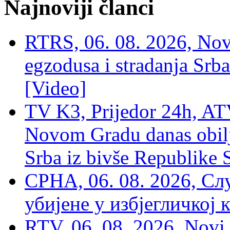
Najnoviji članci
RTRS, 06. 08. 2026, Nov
egzodusa i stradanja Srba
[Video]
TV K3, Prijedor 24h, ATV
Novom Gradu danas obilj
Srba iz bivše Republike 
СРНА, 06. 08. 2026, Сл
убијене у избјегличкој 
RTV, 06. 08. 2026, Novi 