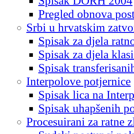
Spisak DORH 2004
Pregled obnova pos
Srbi u hrvatskim zatv
Spisak za djela ratn
Spisak za djela klas
Spisak transferisani
Interpolove potjernice
Spisak lica na Inte
Spisak uhapšenih po
Procesuirani za ratne z