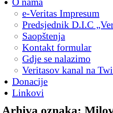
O nama
e-Veritas Impresum
Predsjednik D.I.C „Ver
Saopštenja
Kontakt formular
Gdje se nalazimo
Veritasov kanal na Twi
Donacije
Linkovi
Arhiva oznaka:
Milov