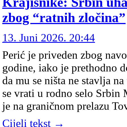
Krajišnike: Srbin uha
zbog “ratnih zločina”
13. Juni 2026. 20:44
Perić je priveden zbog navo
godine, iako je prethodno d
da mu se ništa ne stavlja na 
se vrati u rodno selo Srbin
je na graničnom prelazu To
Cijeli tekst →