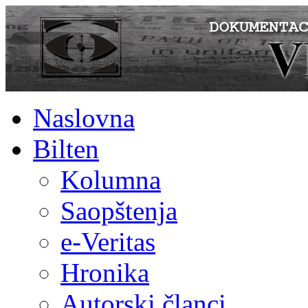
Naslovna
Bilten
Kolumna
Saopštenja
e-Veritas
Hronika
Autorski članci