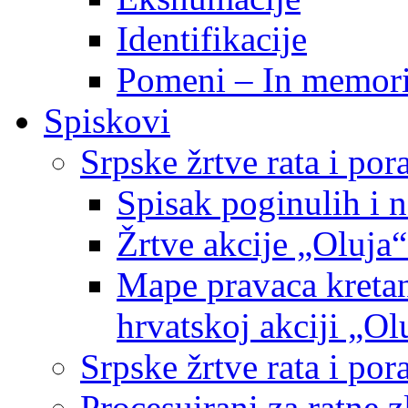
Identifikacije
Pomeni – In memor
Spiskovi
Srpske žrtve rata i po
Spisak poginulih i n
Žrtve akcije „Oluja“
Mape pravaca kretan
hrvatskoj akciji „Ol
Srpske žrtve rata i p
Procesuirani za ratne 