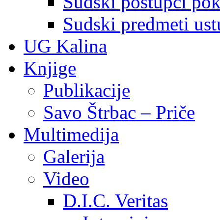
Sudski postupci pokr
Sudski predmeti ustu
UG Kalina
Knjige
Publikacije
Savo Štrbac – Priče
Multimedija
Galerija
Video
D.I.C. Veritas