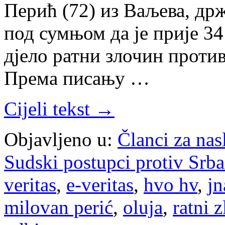
Перић (72) из Ваљева, др
под сумњом да је прије 3
дјело ратни злочин проти
Према писању …
Cijeli tekst →
Objavljeno u:
Članci za na
Sudski postupci protiv Srb
veritas
,
e-veritas
,
hvo hv
,
jn
milovan perić
,
oluja
,
ratni z