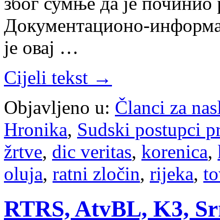
због сумње да је починио 
Документационо-информац
је овај …
Cijeli tekst →
Objavljeno u:
Članci za na
Hronika
,
Sudski postupci p
žrtve
,
dic veritas
,
korenica
,
oluja
,
ratni zločin
,
rijeka
,
to
RTRS, AtvBL, K3, Srna