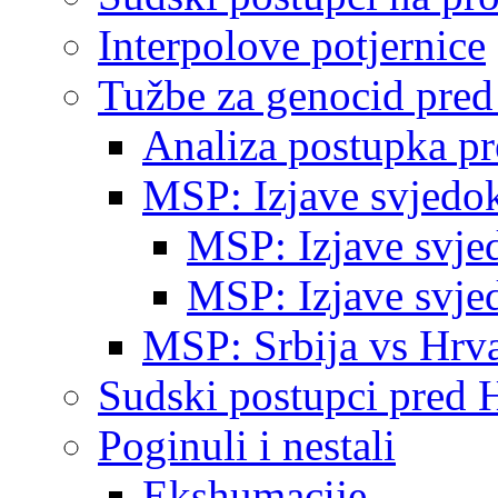
Interpolove potjernice
Tužbe za genocid pre
Analiza postupka p
MSP: Izjave svjedo
MSP: Izjave svje
MSP: Izjave svje
MSP: Srbija vs Hrva
Sudski postupci pred 
Poginuli i nestali
Ekshumacije