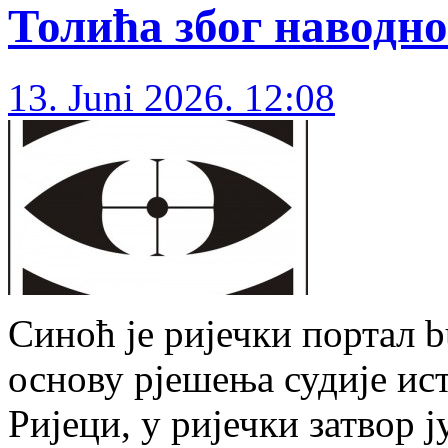
Толића због наводно
13. Juni 2026. 12:08
Синоћ је ријечки портал bu
основу рјешења судије ис
Ријеци, у ријечки затвор