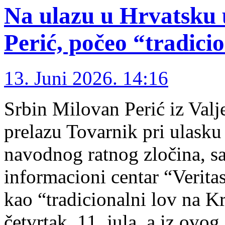
Na ulazu u Hrvatsku
Perić, počeo “tradici
13. Juni 2026. 14:16
Srbin Milovan Perić iz Val
prelazu Tovarnik pri ulasku
navodnog ratnog zločina, s
informacioni centar “Veritas
kao “tradicionalni lov na Kr
četvrtak, 11. jula, a iz ovo