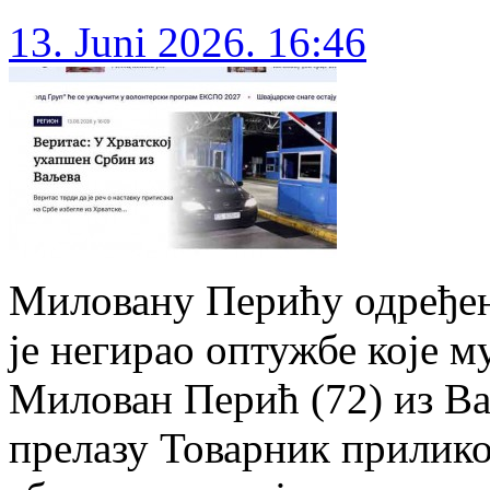
13. Juni 2026. 16:46
Миловану Перићу одређен 
је негирао оптужбе које м
Милован Перић (72) из Ва
прелазу Товарник прилико