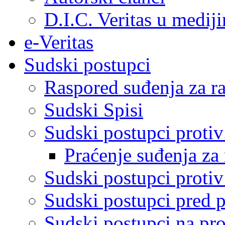
D.I.C. Veritas u medij
e-Veritas
Sudski postupci
Raspored suđenja za ra
Sudski Spisi
Sudski postupci proti
Praćenje suđenja za 
Sudski postupci proti
Sudski postupci pred 
Sudski postupci na pro