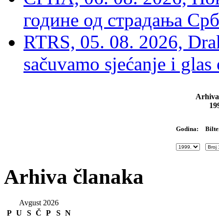
године од страдања Срб
RTRS, 05. 08. 2026, Drak
sačuvamo sjećanje i glas
Arhiva
19
Bilte
Godina:
Arhiva članaka
Avgust 2026
P
U
S
Č
P
S
N