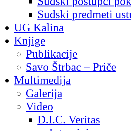
Sudski postupci pokr
Sudski predmeti ustu
UG Kalina
Knjige
Publikacije
Savo Štrbac – Priče
Multimedija
Galerija
Video
D.I.C. Veritas