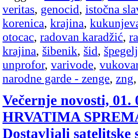
veritas
,
genocid
,
istočna sla
korenica
,
krajina
,
kukunjev
otocac
,
radovan karadžić
,
r
krajina
,
šibenik
,
šid
,
špegelj
unprofor
,
varivode
,
vukova
narodne garde - zenge
,
zng
Večernje novosti, 01
HRVATIMA SPREMA
Dostavljali satelitske