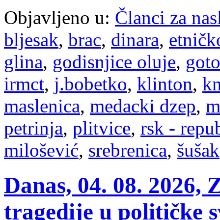
Objavljeno u:
Članci za na
bljesak
,
brac
,
dinara
,
etničk
glina
,
godisnjice oluje
,
goto
irmct
,
j.bobetko
,
klinton
,
kn
maslenica
,
medacki dzep
,
m
petrinja
,
plitvice
,
rsk - repu
milošević
,
srebrenica
,
šušak
Danas, 04. 08. 2026, 
tragedije u političke