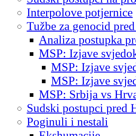
Interpolove potjernice
Tužbe za genocid pre
Analiza postupka p
MSP: Izjave svjedo
MSP: Izjave svje
MSP: Izjave svje
MSP: Srbija vs Hrva
Sudski postupci pred 
Poginuli i nestali
Ekshumacije