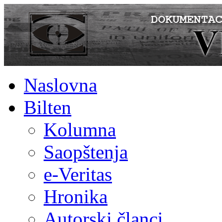
Naslovna
Bilten
Kolumna
Saopštenja
e-Veritas
Hronika
Autorski članci