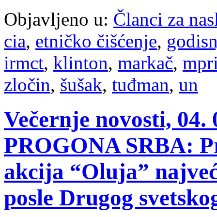
Objavljeno u:
Članci za na
cia
,
etničko čišćenje
,
godisn
irmct
,
klinton
,
markač
,
mpr
zločin
,
šušak
,
tuđman
,
un
Večernje novosti, 04
PROGONA SRBA: Pre 
akcija “Oluja” najveć
posle Drugog svetsko