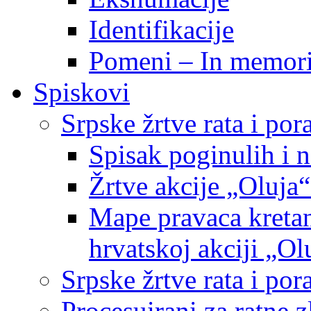
Identifikacije
Pomeni – In memor
Spiskovi
Srpske žrtve rata i po
Spisak poginulih i n
Žrtve akcije „Oluja“
Mape pravaca kretan
hrvatskoj akciji „Ol
Srpske žrtve rata i p
Procesuirani za ratne 