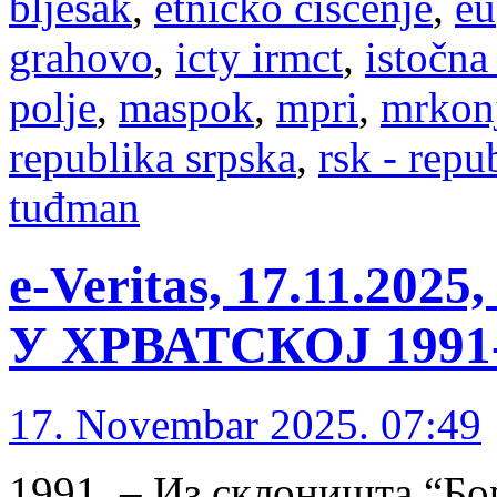
bljesak
,
etničko čišćenje
,
eu
grahovo
,
icty irmct
,
istočna
polje
,
maspok
,
mpri
,
mrkonj
republika srpska
,
rsk - repu
tuđman
е-Veritas, 17.11.2
У ХРВАТСКОЈ 1991-1
17. Novembar 2025. 07:49
1991. – Из склоништа “Бо