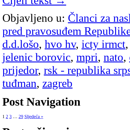
Cijeli tekst →
Objavljeno u:
Članci za na
pred pravosuđem Republike
d.d.lošo
,
hvo hv
,
icty irmct
jelenic borovic
,
mpri
,
nato
,
prijedor
,
rsk - republika srp
tuđman
,
zagreb
Post Navigation
1
2
3
…
29
Sljedeća »