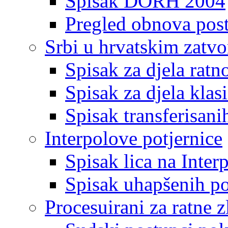
Spisak DORH 2004
Pregled obnova pos
Srbi u hrvatskim zatv
Spisak za djela ratn
Spisak za djela klas
Spisak transferisani
Interpolove potjernice
Spisak lica na Inte
Spisak uhapšenih po
Procesuirani za ratne z