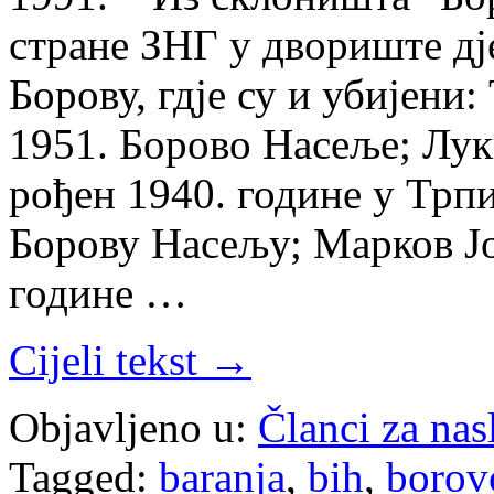
стране ЗНГ у двориште дј
Борову, гдје су и убијени
1951. Борово Насеље; Лук
рођен 1940. године у Трп
Борову Насељу; Марков Јо
године …
Cijeli tekst →
Objavljeno u:
Članci za na
Tagged:
baranja
,
bih
,
borov