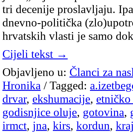
tri decenije proslavljaju. 
dnevno-politička (zlo)upotr
hrvatskih vlasti je samo d
Cijeli tekst →
Objavljeno u:
Članci za na
Hronika
/
Tagged:
a.izetbeg
drvar
,
ekshumacije
,
etničko
godisnjice oluje
,
gotovina
,
irmct
,
jna
,
kirs
,
kordun
,
kra