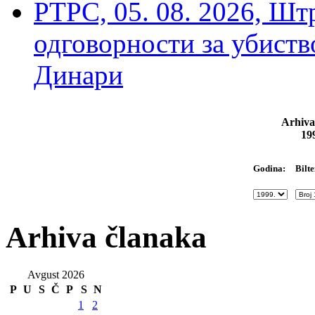
РТРС, 05. 08. 2026, Шт
одговорности за убиств
Динари
Arhiva
19
Bilte
Godina:
Arhiva članaka
Avgust 2026
P
U
S
Č
P
S
N
1
2