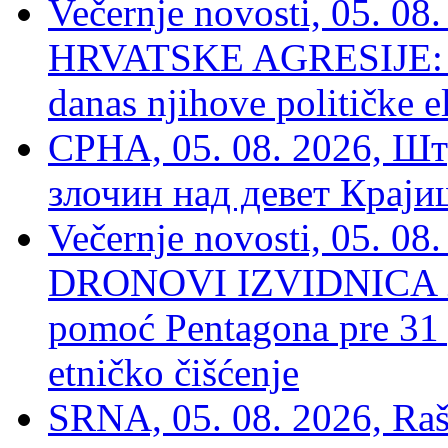
Večernje novosti, 05. 
HRVATSKE AGRESIJE: Hte
danas njihove političke e
СРНА, 05. 08. 2026, Шт
злочин над девет Крај
Večernje novosti, 05.
DRONOVI IZVIDNICA ZA
pomoć Pentagona pre 31
etničko čišćenje
SRNA, 05. 08. 2026, Rašk