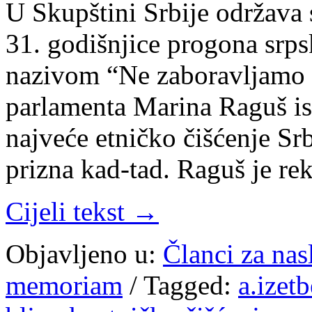
U Skupštini Srbije održava
31. godišnjice progona srps
nazivom “Ne zaboravljamo 
parlamenta Marina Raguš ist
najveće etničko čišćenje Sr
prizna kad-tad. Raguš je re
Cijeli tekst →
Objavljeno u:
Članci za na
memoriam
/
Tagged:
a.izet