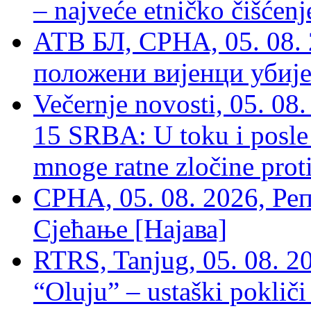
– najveće etničko čišćen
АТВ БЛ, СРНА, 05. 08. 
положени вијенци убиј
Večernje novosti, 05. 
15 SRBA: U toku i posle 
mnoge ratne zločine proti
СРНА, 05. 08. 2026, Ре
Сјећање [Најава]
RTRS, Tanjug, 05. 08. 20
“Oluju” – ustaški poklič