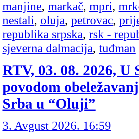
manjine
,
markač
,
mpri
,
mrk
nestali
,
oluja
,
petrovac
,
prij
republika srpska
,
rsk - repu
sjeverna dalmacija
,
tuđman
RTV, 03. 08. 2026, U 
povodom obeležavanja
Srba u “Oluji”
3. Avgust 2026. 16:59