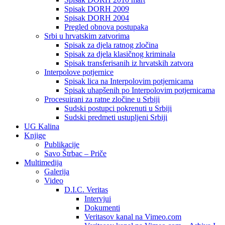
Spisak DORH 2009
Spisak DORH 2004
Pregled obnova postupaka
Srbi u hrvatskim zatvorima
Spisak za djela ratnog zločina
Spisak za djela klasičnog kriminala
Spisak transferisanih iz hrvatskih zatvora
Interpolove potjernice
Spisak lica na Interpolovim potjernicama
Spisak uhapšenih po Interpolovim potjernicama
Procesuirani za ratne zločine u Srbiji
Sudski postupci pokrenuti u Srbiji
Sudski predmeti ustupljeni Srbiji
UG Kalina
Knjige
Publikacije
Savo Štrbac – Priče
Multimedija
Galerija
Video
D.I.C. Veritas
Intervjui
Dokumenti
Veritasov kanal na Vimeo.com