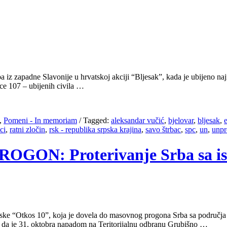
a iz zapadne Slavonije u hrvatskoj akciji “Bljesak”, kada je ubijeno
ece 107 – ubijenih civila …
,
Pomeni - In memoriam
/
Tagged:
aleksandar vučić
,
bjelovar
,
bljesak
,
ci
,
ratni zločin
,
rsk - republika srpska krajina
,
savo štrbac
,
spc
,
un
,
unpr
 PROGON: Proterivanje Srba sa i
ke “Otkos 10”, koja je dovela do masovnog progona Srba sa područja is
i da je 31. oktobra napadom na Teritorijalnu odbranu Grubišno …