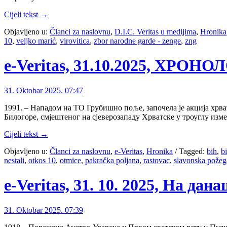
Cijeli tekst →
Objavljeno u:
Članci za naslovnu
,
D.I.C. Veritas u medijima
,
Hronika
10
,
veljko marić
,
virovitica
,
zbor narodne garde - zenge
,
zng
e-Veritas, 31.10.2025, ХРОН
31. Oktobar 2025. 07:47
1991. – Нападом на ТО Грубишно поље, започела је акција хрва
Билогоре, смјештеног на сјеверозападу Хрватске у троуглу изм
Cijeli tekst →
Objavljeno u:
Članci za naslovnu
,
e-Veritas
,
Hronika
/
Tagged:
bih
,
b
nestali
,
otkos 10
,
otmice
,
pakračka poljana
,
rastovac
,
slavonska požeg
e-Veritas, 31. 10. 2025, На да
31. Oktobar 2025. 07:39