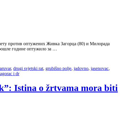
дмету против оптужених Живка Загорца (80) и Милорада
прошле године оптужило за …
aruvar
,
drugi svjetski rat
,
grubišno polje
,
jadovno
,
jasenovac
,
agorac i dr
k”: Istina o žrtvama mora biti