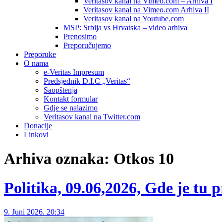
Veritasov kanal na Vimeo.com – Arhiva I
Veritasov kanal na Vimeo.com Arhiva II
Veritasov kanal na Youtube.com
MSP: Srbija vs Hrvatska – video arhiva
Prenosimo
Preporučujemo
Preporuke
O nama
e-Veritas Impresum
Predsjednik D.I.C „Veritas“
Saopštenja
Kontakt formular
Gdje se nalazimo
Veritasov kanal na Twitter.com
Donacije
Linkovi
Arhiva oznaka:
Otkos 10
Politika, 09.06,2026, Gde je tu 
9. Juni 2026. 20:34