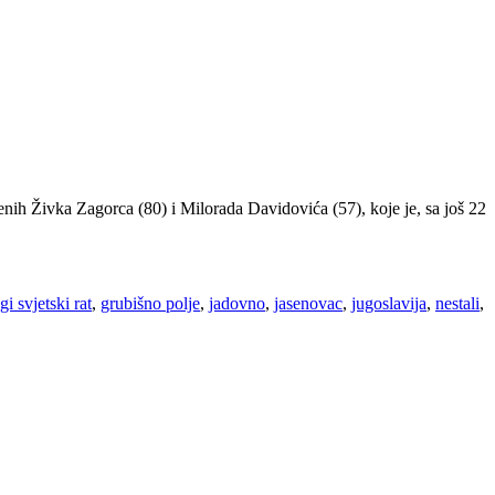
nih Živ­ka Za­gor­ca (80) i Mi­lo­ra­da Da­vi­do­vi­ća (57), ko­je je, sa još 22
gi svjetski rat
,
grubišno polje
,
jadovno
,
jasenovac
,
jugoslavija
,
nestali
,