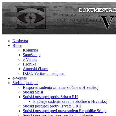
Naslovna
Bilten
Kolumna
Saopštenja
e-Veritas
Hronika
Autorski članci
D.I.C. Veritas u medijima
e-Veritas
Sudski postupci
Raspored suđenja za ratne zločine u Hrvatskoj
Sudski Spisi
Sudski postupci protiv Srba u RH
Praćenje suđenja za ratne zločine u Hrvatskoj
Sudski postupci protiv Hrvata u RH
Sudski postupci pred pravosuđem Republike Srbije
Sudski postupci na prostoru Ex Jugoslavije