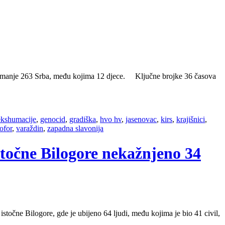
 najmanje 263 Srba, među kojima 12 djece. Ključne brojke 36 časova
ekshumacije
,
genocid
,
gradiška
,
hvo hv
,
jasenovac
,
kirs
,
krajišnici
,
ofor
,
varaždin
,
zapadna slavonija
stočne Bilogore nekažnjeno 34
točne Bilogore, gde je ubijeno 64 ljudi, među kojima je bio 41 civil,