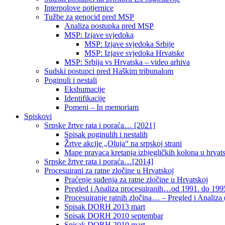
Interpolove potjernice
Tužbe za genocid pred MSP
Analiza postupka pred MSP
MSP: Izjave svjedoka
MSP: Izjave svjedoka Srbije
MSP: Izjave svjedoka Hrvatske
MSP: Srbija vs Hrvatska – video arhiva
Sudski postupci pred Haškim tribunalom
Poginuli i nestali
Ekshumacije
Identifikacije
Pomeni – In memoriam
Spiskovi
Srpske žrtve rata i poraća… [2021]
Spisak poginulih i nestalih
Žrtve akcije „Oluja“ na srpskoj strani
Mape pravaca kretanja izbjegličkih kolona u hrvats
Srpske žrtve rata i poraća…[2014]
Procesuirani za ratne zločine u Hrvatskoj
Praćenje suđenja za ratne zločine u Hrvatskoj
Pregled i Analiza procesuiranih…od 1991. do 1995
Procesuiranje ratnih zločina… – Pregled i Analiza (
Spisak DORH 2013 mart
Spisak DORH 2010 septembar
Spisak DORH 2010 mart