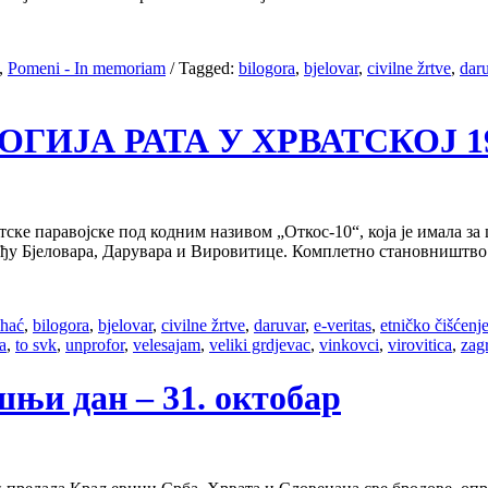
,
Pomeni - In memoriam
/
Tagged:
bilogora
,
bjelovar
,
civilne žrtve
,
dar
ОЛОГИЈА РАТА У ХРВАТСКОЈ 199
тске паравојске под кодним називом „Откос-10“, која је имала з
еђу Бјеловара, Дарувара и Вировитице. Комплетно становништво 
ihać
,
bilogora
,
bjelovar
,
civilne žrtve
,
daruvar
,
e-veritas
,
etničko čišćenj
a
,
to svk
,
unprofor
,
velesajam
,
veliki grdjevac
,
vinkovci
,
virovitica
,
zag
нашњи дан – 31. октобар