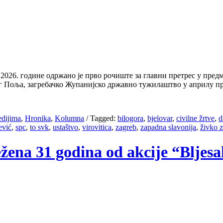
2026. године одржано је прво рочиште за главни претрес у пре
шног Поља, загребачко Жупанијско државно тужилаштво у априлу 
edijima
,
Hronika
,
Kolumna
/
Tagged:
bilogora
,
bjelovar
,
civilne žrtve
,
d
ević
,
spc
,
to svk
,
ustaštvo
,
virovitica
,
zagreb
,
zapadna slavonija
,
živko z
ežena 31 godina od akcije “Bljesa