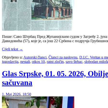
Пише: Саво Штрбац Пред Жупанијским судом у Загребу 2. јуна 
Давидовића (57), које је, са још 22 Србина с подручја Груби
Cijeli tekst →
Objavljeno u:
Autorski članci
,
Članci za naslovnu
,
D.I.C. Veritas u m
jugoslavija
,
nestali
,
otkos 10
,
ratni zločin
,
savo štrbac
,
slobodan miloš
Glas Srpske, 01. 05. 2026, Obilj
sačuvana
1. Maj 2026. 18:50