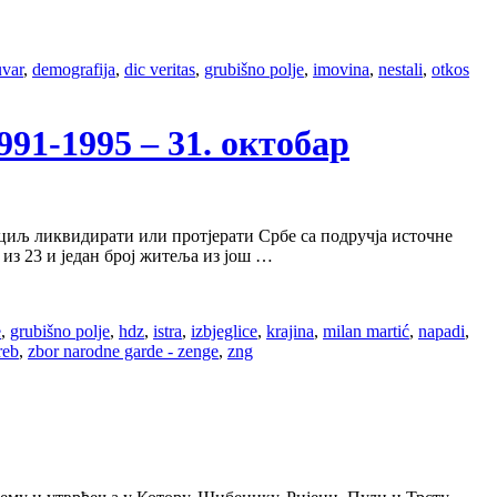
uvar
,
demografija
,
dic veritas
,
grubišno polje
,
imovina
,
nestali
,
otkos
1-1995 – 31. октобар
а циљ ликвидирати или протјерати Србе са подручја источне
из 23 и један број житеља из још …
e
,
grubišno polje
,
hdz
,
istra
,
izbjeglice
,
krajina
,
milan martić
,
napadi
,
reb
,
zbor narodne garde - zenge
,
zng