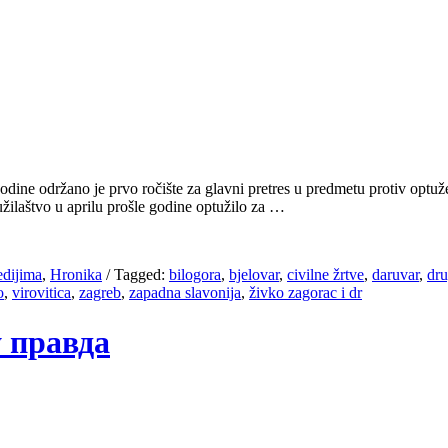
e odr­ža­no je pr­vo ro­či­šte za glav­ni pre­tres u pred­me­tu pro­tiv op­tu­že­
ži­la­štvo u apri­lu pro­šle go­di­ne op­tu­ži­lo za …
edijima
,
Hronika
/
Tagged:
bilogora
,
bjelovar
,
civilne žrtve
,
daruvar
,
dru
o
,
virovitica
,
zagreb
,
zapadna slavonija
,
živko zagorac i dr
у правда