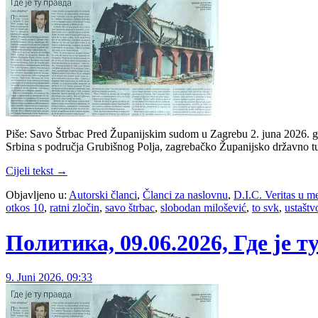
Piše: Savo Štrbac Pred Žu­pa­nij­skim su­dom u Za­gre­bu 2. ju­na 2026. go­di­n
Sr­bi­na s pod­ruč­ja Gru­bi­šnog Po­lja, za­gre­bač­ko Žu­pa­nij­sko dr­žav­no tu­
Cijeli tekst →
Objavljeno u:
Autorski članci
,
Članci za naslovnu
,
D.I.C. Veritas u m
otkos 10
,
ratni zločin
,
savo štrbac
,
slobodan milošević
,
to svk
,
ustaštv
Политика, 09.06.2026, Где је т
9. Juni 2026. 09:33