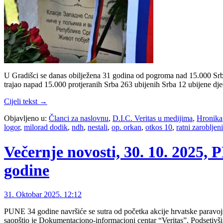
U Gradišci se danas obilježena 31 godina od pogroma nad 15.000 Srb
trajao napad 15.000 protjeranih Srba 263 ubijenih Srba 12 ubijene dj
Cijeli tekst →
Objavljeno u:
Članci za naslovnu
,
D.I.C. Veritas u medijima
,
Hronika
logor
,
milorad dodik
,
ndh
,
nestali
,
op. orkan
,
otkos 10
,
ratni zarobljeni
Večernje novosti, 30. 10. 2025,
godine
31. Oktobar 2025. 12:12
PUNE 34 godine navršiće se sutra od početka akcije hrvatske paravojs
saopštio je Dokumentaciono-informacioni centar “Veritas”. Podsetivš