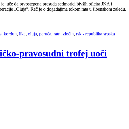
e da prvostepena presuda sedmorici bivših oficira JNA i
 operacije „Oluja”. Reč je o događajima tokom rata u šibenskom zaleđu,
s
,
kordun
,
lika
,
oluja
,
peruća
,
ratni zločin
,
rsk - republika srpska
ičko-pravosudni trofej uoči