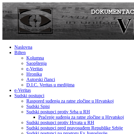
Naslovna
Bilten
Kolumna
Saopštenja
e-Veritas
Hronika
Autorski članci
D.I.C. Veritas u medijima
e-Veritas
Sudski postupci
Raspored suđenja za ratne zločine u Hrvatskoj
Sudski Spisi
Sudski postupci protiv Srba u RH
Praćenje suđenja za ratne zločine u Hrvatskoj
Sudski postupci protiv Hrvata u RH
Sudski postupci pred pravosuđem Republike Srbije
Sudski postupci na prostoru Ex Jugoslavije