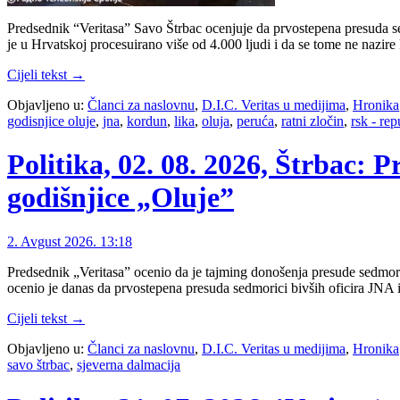
Predsednik “Veritasa” Savo Štrbac ocenjuje da prvostepena presuda sed
je u Hrvatskoj procesuirano više od 4.000 ljudi i da se tome ne nazire 
Cijeli tekst →
Objavljeno u:
Članci za naslovnu
,
D.I.C. Veritas u medijima
,
Hronika
godisnjice oluje
,
jna
,
kordun
,
lika
,
oluja
,
peruća
,
ratni zločin
,
rsk - rep
Politika, 02. 08. 2026, Štrbac: 
godišnjice „Oluje”
2. Avgust 2026. 13:18
Predsednik „Veritasa” ocenio da je tajming donošenja presude sedmor
ocenio je danas da prvostepena presuda sedmorici bivših oficira JNA i
Cijeli tekst →
Objavljeno u:
Članci za naslovnu
,
D.I.C. Veritas u medijima
,
Hronika
savo štrbac
,
sjeverna dalmacija