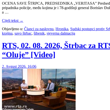
OCENA SAVE ŠTRPCA, PREDSEDNIKA „VERITASA” Predsednik dokument
pripadnika policije, među kojima je i 78-godišnji general Borislav Đu
a …
Cijeli tekst →
Objavljeno u:
Članci za naslovnu
,
Hronika
,
Sudski postupci protiv S
krajina
,
savo štrbac
,
šibenik
,
sjeverna dalmacija
RTS, 02. 08. 2026, Štrbac za RT
“Oluje” [Video]
2. Avgust 2026. 16:06