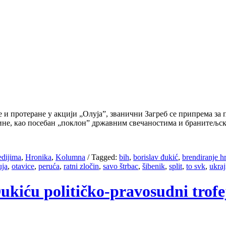
е и протеране у акцији „Олуја”, званични Загреб се припрема за
дине, као посебан „поклон” државним свечаностима и бранитељ
edijima
,
Hronika
,
Kolumna
/
Tagged:
bih
,
borislav đukić
,
brendiranje h
uja
,
otavice
,
peruća
,
ratni zločin
,
savo štrbac
,
šibenik
,
split
,
to svk
,
ukraj
Đukiću političko-pravosudni trofe