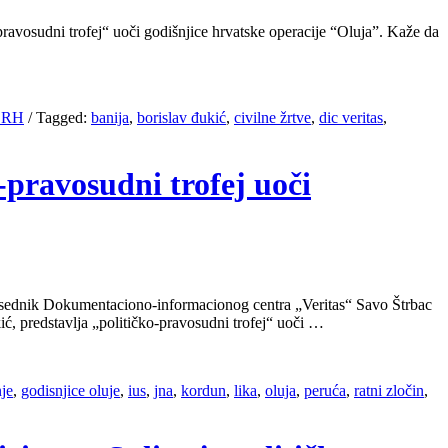
pravosudni trofej“ uoči godišnjice hrvatske operacije “Oluja”. Kaže da
u RH
/
Tagged:
banija
,
borislav đukić
,
civilne žrtve
,
dic veritas
,
-pravosudni trofej uoči
redsednik Dokumentaciono-informacionog centra „Veritas“ Savo Štrbac
ić, predstavlja „političko-pravosudni trofej“ uoči …
nje
,
godisnjice oluje
,
ius
,
jna
,
kordun
,
lika
,
oluja
,
peruća
,
ratni zločin
,