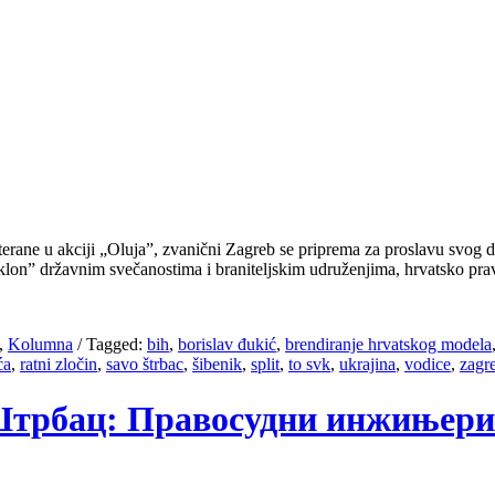
oterane u akciji „Oluja”, zvanični Zagreb se priprema za proslavu sv
oklon” državnim svečanostima i braniteljskim udruženjima, hrvatsko pr
,
Kolumna
/
Tagged:
bih
,
borislav đukić
,
brendiranje hrvatskog modela
ća
,
ratni zločin
,
savo štrbac
,
šibenik
,
split
,
to svk
,
ukrajina
,
vodice
,
zagr
о Штрбац: Правосудни инжињери