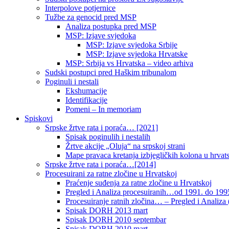
Interpolove potjernice
Tužbe za genocid pred MSP
Analiza postupka pred MSP
MSP: Izjave svjedoka
MSP: Izjave svjedoka Srbije
MSP: Izjave svjedoka Hrvatske
MSP: Srbija vs Hrvatska – video arhiva
Sudski postupci pred Haškim tribunalom
Poginuli i nestali
Ekshumacije
Identifikacije
Pomeni – In memoriam
Spiskovi
Srpske žrtve rata i poraća… [2021]
Spisak poginulih i nestalih
Žrtve akcije „Oluja“ na srpskoj strani
Mape pravaca kretanja izbjegličkih kolona u hrvats
Srpske žrtve rata i poraća…[2014]
Procesuirani za ratne zločine u Hrvatskoj
Praćenje suđenja za ratne zločine u Hrvatskoj
Pregled i Analiza procesuiranih…od 1991. do 1995
Procesuiranje ratnih zločina… – Pregled i Analiza (
Spisak DORH 2013 mart
Spisak DORH 2010 septembar
Spisak DORH 2010 mart