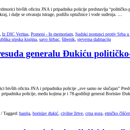
morici bivših oficira JNA i pripadnika policije predstavlja “političko-
kraj, i dalje se otvaraju istrage, podižu optužnice i vode suđenja. …
,
Iz DIC Veritas
,
Pomeni - In memoriam
,
Sudski postupci protiv Srba 
ublika srpska krajina
,
savo štrbac
,
šibenik
,
sjeverna dalmacija
Presuda generalu Đukiću političko
ici bivših oficira JNA i pripadnika policije „sve samo ne slučajan” P
 pripadnika policije, među kojima je i 78-godišnji general Borislav Đuk
/
Tagged:
banija
,
borislav đukić
,
civilne žrtve
,
crna gora
,
etničko čišće