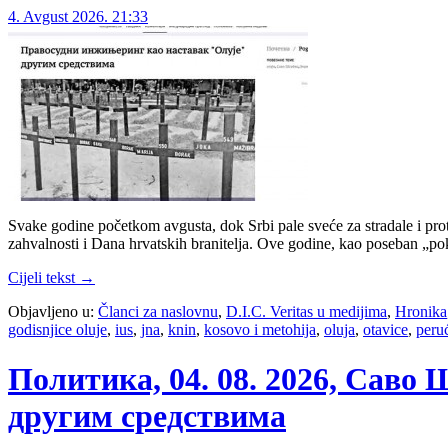
4. Avgust 2026. 21:33
Svake godine početkom avgusta, dok Srbi pale sveće za stradale i pr
zahvalnosti i Dana hrvatskih branitelja. Ove godine, kao poseban „p
Cijeli tekst →
Objavljeno u:
Članci za naslovnu
,
D.I.C. Veritas u medijima
,
Hronika
godisnjice oluje
,
ius
,
jna
,
knin
,
kosovo i metohija
,
oluja
,
otavice
,
peru
Политика, 04. 08. 2026, Сав
другим средствима