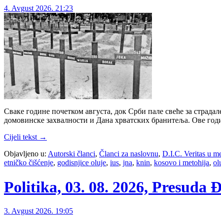
4. Avgust 2026. 21:23
Сваке године почетком августа, док Срби пале свеће за страдал
домовинске захвалности и Дана хрватских бранитеља. Ове го
Cijeli tekst →
Objavljeno u:
Autorski članci
,
Članci za naslovnu
,
D.I.C. Veritas u m
etničko čišćenje
,
godisnjice oluje
,
ius
,
jna
,
knin
,
kosovo i metohija
,
ol
Politika, 03. 08. 2026, Presuda 
3. Avgust 2026. 19:05