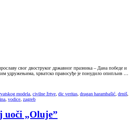
 прославу свог двоструког државног празника – Дана победе и
ским удружењима, хрватско правосуђе је понудило опипљив …
rvatskog modela
,
civilne žrtve
,
dic veritas
,
dragan harambašić
,
drniš
,
ina
,
vodice
,
zagreb
j uoči „Oluje”