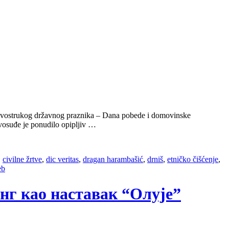
og dvostrukog državnog praznika – Dana pobede i domovinske
avosuđe je ponudilo opipljiv …
,
civilne žrtve
,
dic veritas
,
dragan harambašić
,
drniš
,
etničko čišćenje
,
eb
нг као наставак “Олује”