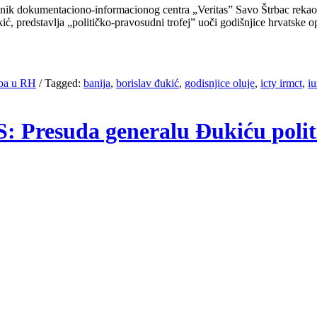
aciono-informacionog centra „Veritas” Savo Štrbac rekao je juč
kić, predstavlja „političko-pravosudni trofej” uoči godišnjice hrvatske
rba u RH
/
Tagged:
banija
,
borislav đukić
,
godisnjice oluje
,
icty irmct
,
iu
S: Presuda generalu Đukiću polit