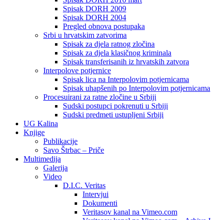
Spisak DORH 2009
Spisak DORH 2004
Pregled obnova postupaka
Srbi u hrvatskim zatvorima
Spisak za djela ratnog zločina
Spisak za djela klasičnog kriminala
Spisak transferisanih iz hrvatskih zatvora
Interpolove potjernice
Spisak lica na Interpolovim potjernicama
Spisak uhapšenih po Interpolovim potjernicama
Procesuirani za ratne zločine u Srbiji
Sudski postupci pokrenuti u Srbiji
Sudski predmeti ustupljeni Srbiji
UG Kalina
Knjige
Publikacije
Savo Štrbac – Priče
Multimedija
Galerija
Video
D.I.C. Veritas
Intervjui
Dokumenti
Veritasov kanal na Vimeo.com