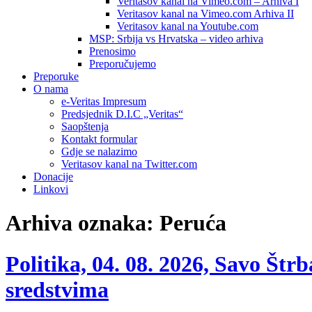
Veritasov kanal na Vimeo.com – Arhiva I
Veritasov kanal na Vimeo.com Arhiva II
Veritasov kanal na Youtube.com
MSP: Srbija vs Hrvatska – video arhiva
Prenosimo
Preporučujemo
Preporuke
O nama
e-Veritas Impresum
Predsjednik D.I.C „Veritas“
Saopštenja
Kontakt formular
Gdje se nalazimo
Veritasov kanal na Twitter.com
Donacije
Linkovi
Arhiva oznaka:
Peruća
Politika, 04. 08. 2026, Savo Št
sredstvima