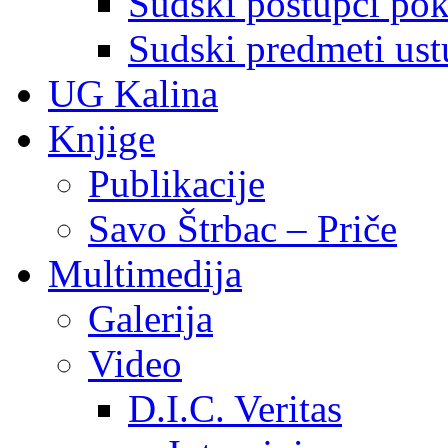
Sudski postupci pokr
Sudski predmeti ustu
UG Kalina
Knjige
Publikacije
Savo Štrbac – Priče
Multimedija
Galerija
Video
D.I.C. Veritas