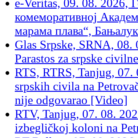
e-Veritas, 09. 08. 2026
комеморативној Академи
марама плава“, Бањалука
Glas Srpske, SRNA, 08. 0
Parastos za srpske civilne
RTS, RTRS, Tanjug, 07. 0
srpskih civila na Petrovač
nije odgovarao [Video]
RTV, Tanjug, 07. 08. 2026
izbegličkoj koloni na Pet