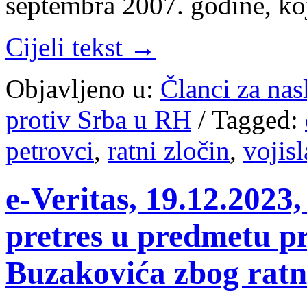
septembra 2007. godine, k
Cijeli tekst →
Objavljeno u:
Članci za na
protiv Srba u RH
/
Tagged:
petrovci
,
ratni zločin
,
vojis
e-Veritas, 19.12.2023,
pretres u predmetu pr
Buzakovića zbog ratn