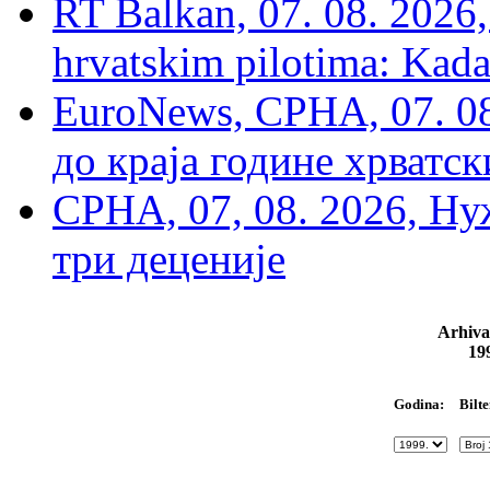
RT Balkan, 07. 08. 2026,
hrvatskim pilotima: Kada
EuroNews, СРНА, 07. 0
до краја године хрватс
СРНА, 07, 08. 2026, Ну
три деценије
Arhiva
19
Bilte
Godina: