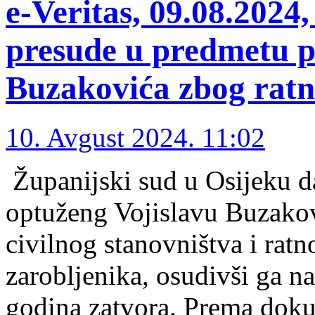
e-Veritas, 09.08.2024
presude u predmetu pr
Buzakovića zbog ratn
10. Avgust 2024. 11:02
Županijski sud u Osijeku d
optuženg Vojislavu Buzakov
civilnog stanovništva i ratn
zarobljenika, osudivši ga n
godina zatvora. Prema doku