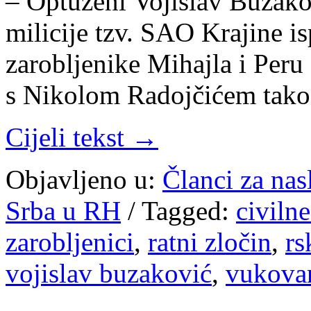
– Optuženi Vojislav Buzako
milicije tzv. SAO Krajine isp
zarobljenike Mihajla i Peru 
s Nikolom Radojčićem tako 
Cijeli tekst →
Objavljeno u:
Članci za na
Srba u RH
/
Tagged:
civilne
zarobljenici
,
ratni zločin
,
rs
vojislav buzaković
,
vukova