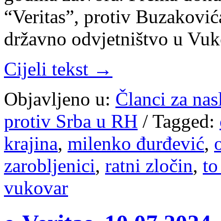
“Veritas”, protiv Buzaković
državno odvjetništvo u Vu
Cijeli tekst →
Objavljeno u:
Članci za na
protiv Srba u RH
/
Tagged:
krajina
,
milenko đurđević
,
zarobljenici
,
ratni zločin
,
to
vukovar