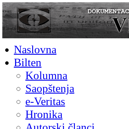
Naslovna
Bilten
Kolumna
Saopštenja
e-Veritas
Hronika
Autorski članci