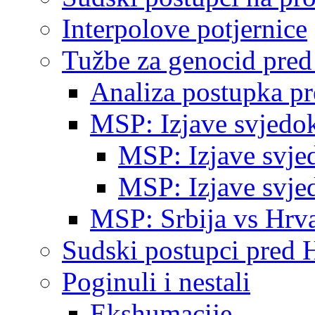
Interpolove potjernice
Tužbe za genocid pre
Analiza postupka p
MSP: Izjave svjedo
MSP: Izjave svje
MSP: Izjave svje
MSP: Srbija vs Hrva
Sudski postupci pred 
Poginuli i nestali
Ekshumacije