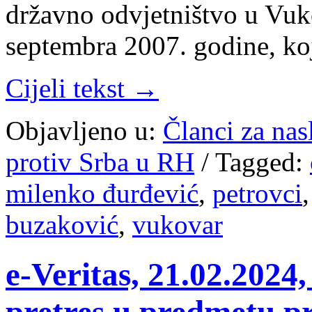
državno odvjetništvo u Vuk
septembra 2007. godine, ko
Cijeli tekst →
Objavljeno u:
Članci za na
protiv Srba u RH
/
Tagged:
milenko đurđević
,
petrovci
buzaković
,
vukovar
e-Veritas, 21.02.2024,
pretres u predmetu pr