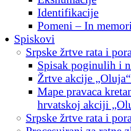
Identifikacije
Pomeni – In memor
Spiskovi
Srpske žrtve rata i po
Spisak poginulih i n
Žrtve akcije „Oluja“
Mape pravaca kretan
hrvatskoj akciji „Ol
Srpske žrtve rata i p
Procesuirani za ratne 