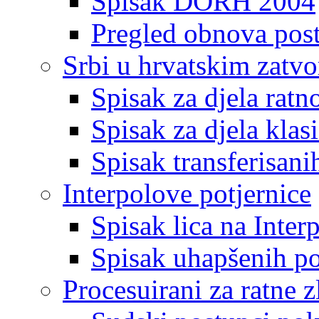
Spisak DORH 2004
Pregled obnova pos
Srbi u hrvatskim zatv
Spisak za djela ratn
Spisak za djela klas
Spisak transferisani
Interpolove potjernice
Spisak lica na Inte
Spisak uhapšenih po
Procesuirani za ratne z