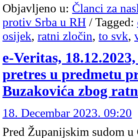
Objavljeno u:
Članci za na
protiv Srba u RH
/
Tagged:
osijek
,
ratni zločin
,
to svk
,
e-Veritas, 18.12.2023,
pretres u predmetu pr
Buzakovića zbog ratn
18. Decembar 2023. 09:20
Pred Županijskim sudom u O