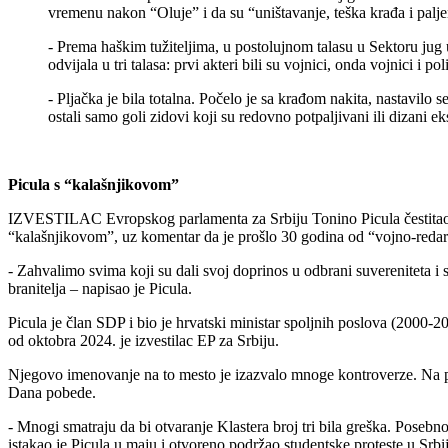
vremenu nakon “Oluje” i da su “uništavanje, teška krađa i paljen
- Prema haškim tužiteljima, u postolujnom talasu u Sektoru jug u
odvijala u tri talasa: prvi akteri bili su vojnici, onda vojnici i po
- Pljačka je bila totalna. Počelo je sa krađom nakita, nastavilo 
ostali samo goli zidovi koji su redovno potpaljivani ili dizani 
Picula s “kalašnjikovom”
IZVESTILAC Evropskog parlamenta za Srbiju Tonino Picula čestitao je
“kalašnjikovom”, uz komentar da je prošlo 30 godina od “vojno-redar
- Zahvalimo svima koji su dali svoj doprinos u odbrani suvereniteta
branitelja – napisao je Picula.
Picula je član SDP i bio je hrvatski ministar spoljnih poslova (2000
od oktobra 2024. je izvestilac EP za Srbiju.
Njegovo imenovanje na to mesto je izazvalo mnoge kontroverze. Na pr
Dana pobede.
- Mnogi smatraju da bi otvaranje Klastera broj tri bila greška. Posebn
istakao je Picula u maju i otvoreno podržao studentske proteste u Srbij