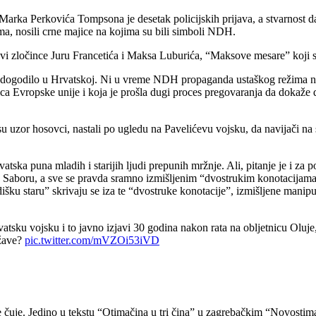
rka Perkovića Tompsona je desetak policijskih prijava, a stvarnost da 
a, nosili crne majice na kojima su bili simboli NDH.
avi zločince Juru Francetića i Maksa Luburića, “Maksove mesare” koji su
 dogodilo u Hrvatskoj. Ni u vreme NDH propaganda ustaškog režima ne bi
ica Evropske unije i koja je prošla dugi proces pregovaranja da dokaže d
 su uzor hosovci, nastali po ugledu na Pavelićevu vojsku, da navijači na 
atska puna mladih i starijih ljudi prepunih mržnje. Ali, pitanje je i za po
 Saboru, a sve se pravda sramno izmišljenim “dvostrukim konotacijama
išku staru” skrivaju se iza te “dvostruke konotacije”, izmišljene manipu
atsku vojsku i to javno izjavi 30 godina nakon rata na obljetnicu Oluje,
ržave?
pic.twitter.com/mVZOi53iVD
uje. Jedino u tekstu “Otimačina u tri čina” u zagrebačkim “Novostima”