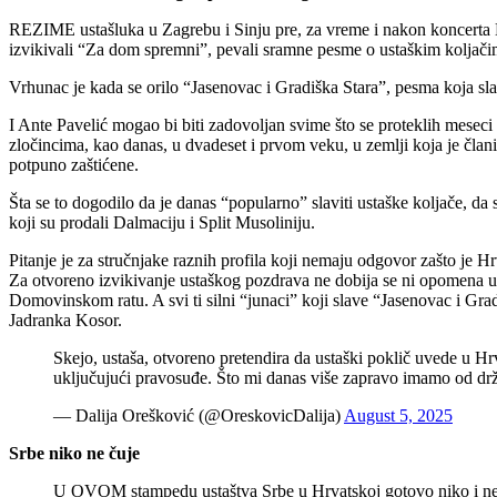
REZIME ustašluka u Zagrebu i Sinju pre, za vreme i nakon koncerta Ma
izvikivali “Za dom spremni”, pevali sramne pesme o ustaškim koljačim
Vrhunac je kada se orilo “Jasenovac i Gradiška Stara”, pesma koja sl
I Ante Pavelić mogao bi biti zadovoljan svime što se proteklih meseci
zločincima, kao danas, u dvadeset i prvom veku, u zemlji koja je član
potpuno zaštićene.
Šta se to dogodilo da je danas “popularno” slaviti ustaške koljače, da
koji su prodali Dalmaciju i Split Musoliniju.
Pitanje je za stručnjake raznih profila koji nemaju odgovor zašto je Hrv
Za otvoreno izvikivanje ustaškog pozdrava ne dobija se ni opomena u
Domovinskom ratu. A svi ti silni “junaci” koji slave “Jasenovac i Grad
Jadranka Kosor.
Skejo, ustaša, otvoreno pretendira da ustaški poklič uvede u Hrv
uključujući pravosuđe. Što mi danas više zapravo imamo od d
— Dalija Orešković (@OreskovicDalija)
August 5, 2025
Srbe niko ne čuje
U OVOM stampedu ustaštva Srbe u Hrvatskoj gotovo niko i ne č