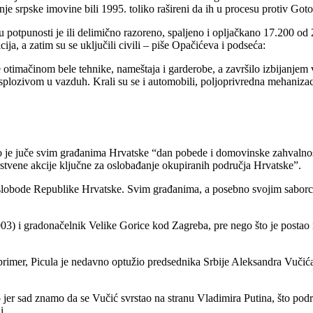
je srpske imovine bili 1995. toliko rašireni da ih u procesu protiv Gotov
 potpunosti je ili delimično razoreno, spaljeno i opljačkano 17.200 od 2
licija, a zatim su se uključili civili – piše Opačićeva i podseća:
se otimačinom bele tehnike, nameštaja i garderobe, a završilo izbijanjem v
eksplozivom u vazduh. Krali su se i automobili, poljoprivredna mehanizaci
 juče svim građanima Hrvatske “dan pobede i domovinske zahvalnosti”,
stvene akcije ključne za oslobađanje okupiranih područja Hrvatske”.
 i slobode Republike Hrvatske. Svim građanima, a posebno svojim sabor
-2003) i gradonačelnik Velike Gorice kod Zagreba, pre nego što je posta
imer, Picula je nedavno optužio predsednika Srbije Aleksandra Vučića d
o jer sad znamo da se Vučić svrstao na stranu Vladimira Putina, što podrž
i.