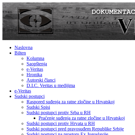
Naslovna
Bilten
Kolumna
Saopštenja
e-Veritas
Hronika
Autorski članci
D.I.C. Veritas u medijima
e-Veritas
Sudski postupci
Raspored suđenja za ratne zločine u Hrvatskoj
Sudski Spisi
Sudski postupci protiv Srba u RH
Praćenje suđenja za ratne zločine u Hrvatskoj
Sudski postupci protiv Hrvata u RH
Sudski postupci pred pravosuđem Republike Srbije
Sudski postupci na prostoru Ex Jugoslavije