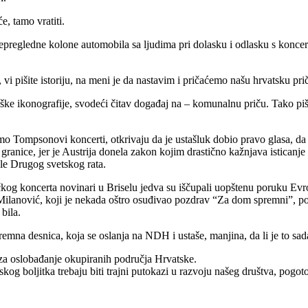
, tamo vratiti.
pregledne kolone automobila sa ljudima pri dolasku i odlasku s koncer
i, vi pišite istoriju, na meni je da nastavim i pričaćemo našu hrvatsku 
ške ikonografije, svodeći čitav događaj na – komunalnu priču. Tako piš
o Tompsonovi koncerti, otkrivaju da je ustašluk dobio pravo glasa, da j
nice, jer je Austrija donela zakon kojim drastično kažnjava isticanje fa
sle Drugog svetskog rata.
kog koncerta novinari u Briselu jedva su iščupali uopštenu poruku Ev
 Milanović, koji je nekada oštro osuđivao pozdrav “Za dom spremni”, po
bila.
stremna desnica, koja se oslanja na NDH i ustaše, manjina, da li je to sa
 za oslobađanje okupiranih područja Hrvatske.
kog boljitka trebaju biti trajni putokazi u razvoju našeg društva, pogo