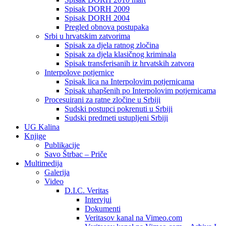
Spisak DORH 2009
Spisak DORH 2004
Pregled obnova postupaka
Srbi u hrvatskim zatvorima
Spisak za djela ratnog zločina
Spisak za djela klasičnog kriminala
Spisak transferisanih iz hrvatskih zatvora
Interpolove potjernice
Spisak lica na Interpolovim potjernicama
Spisak uhapšenih po Interpolovim potjernicama
Procesuirani za ratne zločine u Srbiji
Sudski postupci pokrenuti u Srbiji
Sudski predmeti ustupljeni Srbiji
UG Kalina
Knjige
Publikacije
Savo Štrbac – Priče
Multimedija
Galerija
Video
D.I.C. Veritas
Intervjui
Dokumenti
Veritasov kanal na Vimeo.com