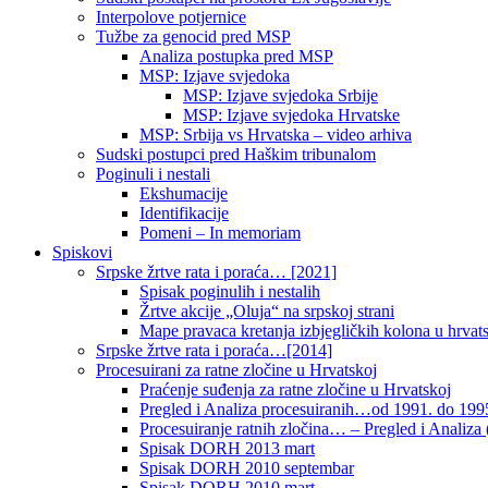
Interpolove potjernice
Tužbe za genocid pred MSP
Analiza postupka pred MSP
MSP: Izjave svjedoka
MSP: Izjave svjedoka Srbije
MSP: Izjave svjedoka Hrvatske
MSP: Srbija vs Hrvatska – video arhiva
Sudski postupci pred Haškim tribunalom
Poginuli i nestali
Ekshumacije
Identifikacije
Pomeni – In memoriam
Spiskovi
Srpske žrtve rata i poraća… [2021]
Spisak poginulih i nestalih
Žrtve akcije „Oluja“ na srpskoj strani
Mape pravaca kretanja izbjegličkih kolona u hrvats
Srpske žrtve rata i poraća…[2014]
Procesuirani za ratne zločine u Hrvatskoj
Praćenje suđenja za ratne zločine u Hrvatskoj
Pregled i Analiza procesuiranih…od 1991. do 1995
Procesuiranje ratnih zločina… – Pregled i Analiza (
Spisak DORH 2013 mart
Spisak DORH 2010 septembar
Spisak DORH 2010 mart