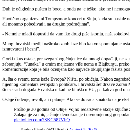
Duh je očigledno pušten iz boce, a onda ga je teško, ako ne i nemoguće
Haotično organizovani Tompsonov koncert u Sinju, kada su nastale ne
ali moramo pobeđivati i na drugim područjima”.
- Nemojte mladi dopustiti da vam iko drugi piše istoriju, naši sokolov
Mnogi hrvatski mediji naširoko zaobilaze bilo kakvo spominjanje usta
izmrcvareni i besni”.
Gorki ukus ostaje, pre svega zbog činjenice da mnogi događaji, ne sam
zabranjuju. “Junaka” u crnim majicama više nema u Blajburgu, preko gra
komemoracije koja je bila ocenjena kao najveće okupljanje fašista po
A, šta o svemu tome kaže Evropa? Ništa, po običaju. Nakon zagrebač
nijednog komentara evropskih političara. I hrvatski šef države Zoran
što se sada događa Hrvatska nikad ne bi ušla u EU, pa kakva god ona 
Ostaje čuđenje, revolt, ali i pitanje. Ako se do sada smatralo da je ek
Prošlo je 30 godina od Oluje, vojno-redarstvene akcije ključne
Zalaganje za mir, jačanje demokracije i ravnomjernog gospodars
pic.twitter.com/7SKC587VhQ
— Tonino Picula (@TPicula)
August 5, 2025