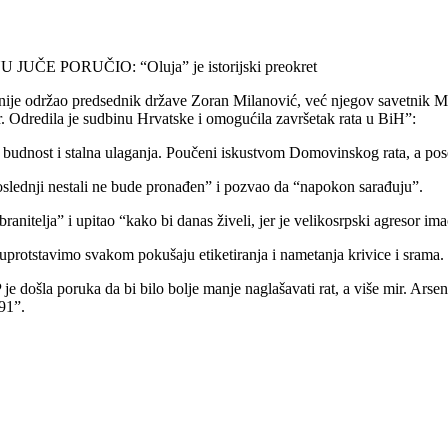
PORUČIO: “Oluja” je istorijski preokret
nije održao predsednik države Zoran Milanović, već njegov savetnik M
sor. Odredila je sudbinu Hrvatske i omogućila završetak rata u BiH”:
ži budnost i stalna ulaganja. Poučeni iskustvom Domovinskog rata, a p
oslednji nestali ne bude pronađen” i pozvao da “napokon sarađuju”.
nitelja” i upitao “kako bi danas živeli, jer je velikosrpski agresor im
uprotstavimo svakom pokušaju etiketiranja i nametanja krivice i srama.
 došla poruka da bi bilo bolje manje naglašavati rat, a više mir. Arse
91”.