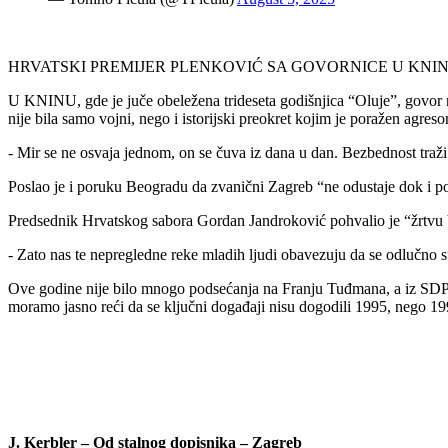
HRVATSKI PREMIJER PLENKOVIĆ SA GOVORNICE U KNINU JUČE 
U KNINU, gde je juče obeležena trideseta godišnjica “Oluje”, govor 
nije bila samo vojni, nego i istorijski preokret kojim je poražen agre
- Mir se ne osvaja jednom, on se čuva iz dana u dan. Bezbednost tra
Poslao je i poruku Beogradu da zvanični Zagreb “ne odustaje dok i p
Predsednik Hrvatskog sabora Gordan Jandroković pohvalio je “žrtvu bra
- Zato nas te nepregledne reke mladih ljudi obavezuju da se odlučno s
Ove godine nije bilo mnogo podsećanja na Franju Tuđmana, a iz SDP je
moramo jasno reći da se ključni događaji nisu dogodili 1995, nego 19
J. Kerbler – Od stalnog dopisnika – Zagreb