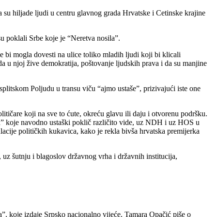
su hiljade ljudi u centru glavnog grada Hrvatske i Cetinske krajine
 poklali Srbe koje je “Neretva nosila”.
 mogla dovesti na ulice toliko mladih ljudi koji bi klicali
a u njoj žive demokratija, poštovanje ljudskih prava i da su manjine
splitskom Poljudu u transu viču “ajmo ustaše”, prizivajući iste one
litičare koji na sve to ćute, okreću glavu ili daju i otvorenu podršku.
” koje navodno ustaški poklič različito vide, uz NDH i uz HOS u
lacije političkih kukavica, kako je rekla bivša hrvatska premijerka
 uz šutnju i blagoslov državnog vrha i državnih institucija,
, koje izdaje Srpsko nacionalno vijeće, Tamara Opačić piše o