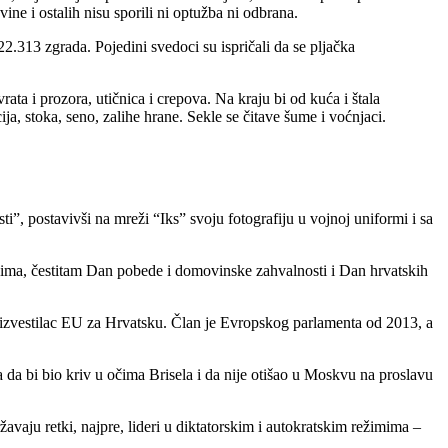
ine i ostalih nisu sporili ni optužba ni odbrana.
2.313 zgrada. Pojedini svedoci su ispričali da se pljačka
rata i prozora, utičnica i crepova. Na kraju bi od kuća i štala
ja, stoka, seno, zalihe hrane. Sekle se čitave šume i voćnjaci.
 postavivši na mreži “Iks” svoju fotografiju u vojnoj uniformi i sa
cima, čestitam Dan pobede i domovinske zahvalnosti i Dan hrvatskih
o izvestilac EU za Hrvatsku. Član je Evropskog parlamenta od 2013, a
a bi bio kriv u očima Brisela i da nije otišao u Moskvu na proslavu
avaju retki, najpre, lideri u diktatorskim i autokratskim režimima –