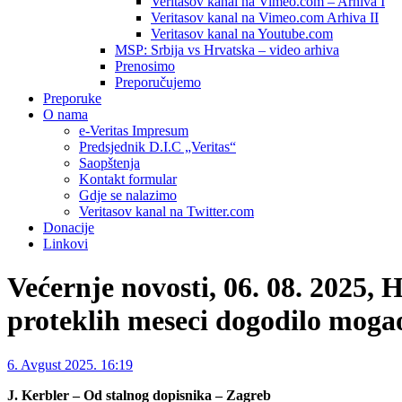
Veritasov kanal na Vimeo.com – Arhiva I
Veritasov kanal na Vimeo.com Arhiva II
Veritasov kanal na Youtube.com
MSP: Srbija vs Hrvatska – video arhiva
Prenosimo
Preporučujemo
Preporuke
O nama
e-Veritas Impresum
Predsjednik D.I.C „Veritas“
Saopštenja
Kontakt formular
Gdje se nalazimo
Veritasov kanal na Twitter.com
Donacije
Linkovi
Većernje novosti, 06. 08. 2
proteklih meseci dogodilo mogao
6. Avgust 2025. 16:19
J. Kerbler – Od stalnog dopisnika – Zagreb