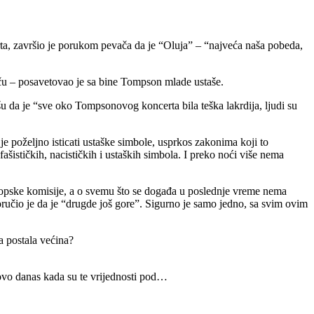
ta, završio je porukom pevača da je “Oluja” – “najveća naša pobeda,
priču – posavetovao je sa bine Tompson mlade ustaše.
u da je “sve oko Tompsonovog koncerta bila teška lakrdija, ljudi su
e poželjno isticati ustaške simbole, usprkos zakonima koji to
šističkih, nacističkih i ustaških simbola. I preko noći više nema
ropske komisije, a o svemu što se događa u poslednje vreme nema
ručio je da je “drugde još gore”. Sigurno je samo jedno, sa svim ovim
da postala većina?
tovo danas kada su te vrijednosti pod…