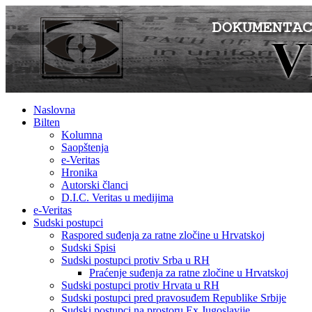
Naslovna
Bilten
Kolumna
Saopštenja
e-Veritas
Hronika
Autorski članci
D.I.C. Veritas u medijima
e-Veritas
Sudski postupci
Raspored suđenja za ratne zločine u Hrvatskoj
Sudski Spisi
Sudski postupci protiv Srba u RH
Praćenje suđenja za ratne zločine u Hrvatskoj
Sudski postupci protiv Hrvata u RH
Sudski postupci pred pravosuđem Republike Srbije
Sudski postupci na prostoru Ex Jugoslavije