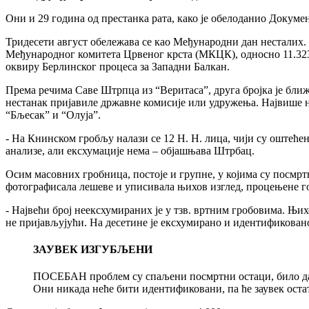
Они и 29 година од престанка рата, како је обелоданио Докум
Тридесети август обележава се као Међународни дан несталих. П
Међународног комитета Црвеног крста (МКЦК), односно 11.323, 
оквиру Берлинског процеса за Западни Балкан.
Према речима Саве Штрпца из “Веритаса”, друга бројка је ближ
нестанак пријавиле државне комисије или удружења. Највише не
“Бљесак” и “Олуја”.
- На Книнском гробљу налази се 12 Н. Н. лица, чији су оштећ
анализе, али ексхумације нема – објашњава Штрбац.
Осим масовних гробница, постоје и групне, у којима су посмртн
фотографисала лешеве и уписивала њихов изглед, процењене го
- Највећи број неексхумираних је у тзв. вртним гробовима. Њи
не пријављујући. На десетине је ексхумирано и идентификовано
ЗАУВЕК ИЗГУБЉЕНИ
ПОСЕБАН проблем су спаљени посмртни остаци, било да с
Они никада неће бити идентификовани, па ће заувек остати