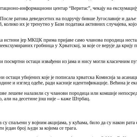
ентационо-информациони центар “Веритас”, чекају на ексхумациј
осле ратова деведесетих на подручју бивше Југославије и даље се
колико их је тренутно у Бази података активних случајева, којо
а истини јер МКЦК прима пријаве само чланова породица нестали
ексхумираних гробница у Хрватској, за које се верује да крију 
ени посмртни остаци извађени из јама и нису могли класичним п
и остаци убијених које је пописала хрватска Комисија за асанац
дине и изглед одеће, ради касније идентификације. Већина је е
хове лешеве налазили су чланови породица или комшије непосредн
, али на десетине још није – каже Штрбац.
у спаљени у војним акцијама, у кућама, било да су након рата 
 један број људи за којима се трага.