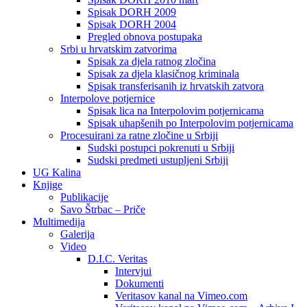
Spisak DORH 2009
Spisak DORH 2004
Pregled obnova postupaka
Srbi u hrvatskim zatvorima
Spisak za djela ratnog zločina
Spisak za djela klasičnog kriminala
Spisak transferisanih iz hrvatskih zatvora
Interpolove potjernice
Spisak lica na Interpolovim potjernicama
Spisak uhapšenih po Interpolovim potjernicama
Procesuirani za ratne zločine u Srbiji
Sudski postupci pokrenuti u Srbiji
Sudski predmeti ustupljeni Srbiji
UG Kalina
Knjige
Publikacije
Savo Štrbac – Priče
Multimedija
Galerija
Video
D.I.C. Veritas
Intervjui
Dokumenti
Veritasov kanal na Vimeo.com