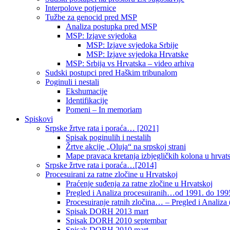
Interpolove potjernice
Tužbe za genocid pred MSP
Analiza postupka pred MSP
MSP: Izjave svjedoka
MSP: Izjave svjedoka Srbije
MSP: Izjave svjedoka Hrvatske
MSP: Srbija vs Hrvatska – video arhiva
Sudski postupci pred Haškim tribunalom
Poginuli i nestali
Ekshumacije
Identifikacije
Pomeni – In memoriam
Spiskovi
Srpske žrtve rata i poraća… [2021]
Spisak poginulih i nestalih
Žrtve akcije „Oluja“ na srpskoj strani
Mape pravaca kretanja izbjegličkih kolona u hrvats
Srpske žrtve rata i poraća…[2014]
Procesuirani za ratne zločine u Hrvatskoj
Praćenje suđenja za ratne zločine u Hrvatskoj
Pregled i Analiza procesuiranih…od 1991. do 1995
Procesuiranje ratnih zločina… – Pregled i Analiza (
Spisak DORH 2013 mart
Spisak DORH 2010 septembar
Spisak DORH 2010 mart