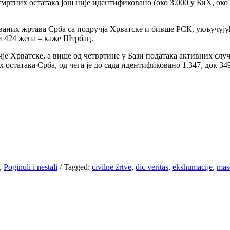
мртних остатака још није идентификовано (око 3.000 у БиХ, око
ваних жртава Срба са подручја Хрватске и бивше РСК, укључују
 и 424 жена – каже Штрбац.
је Хрватске, а више од четвртине у Бази података активних случ
остатака Срба, од чега је до сада идентификовано 1.347, док 34
,
Poginuli i nestali
/
Tagged:
civilne žrtve
,
dic veritas
,
ekshumacije
,
mas