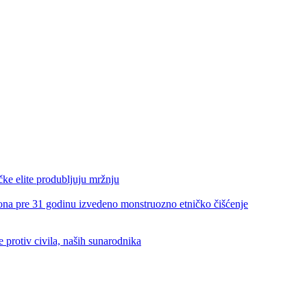
e elite produbljuju mržnju
re 31 godinu izvedeno monstruozno etničko čišćenje
rotiv civila, naših sunarodnika