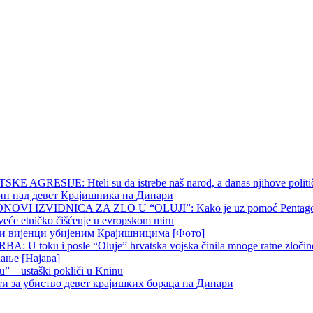
 AGRESIJE: Hteli su da istrebe naš narod, a danas njihove političk
чин над девет Крајишника на Динари
OVI IZVIDNICA ZA ZLO U “OLUJI”: Kako je uz pomoć Pentagona p
veće etničko čišćenje u evropskom miru
ни вијенци убијеним Крајишницима [Фото]
 U toku i posle “Oluje” hrvatska vojska činila mnoge ratne zločine p
ање [Најава]
u” – ustaški pokliči u Kninu
ти за убиство девет крајишких бораца на Динари