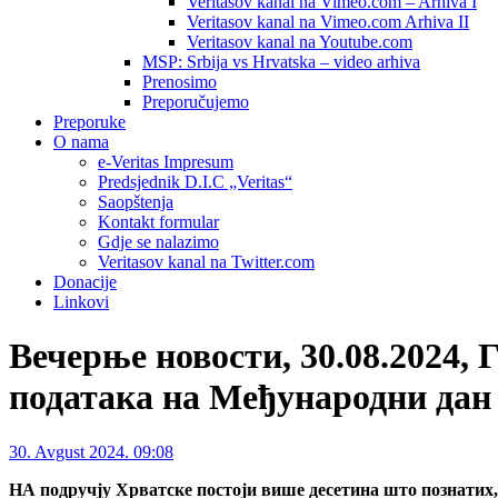
Veritasov kanal na Vimeo.com – Arhiva I
Veritasov kanal na Vimeo.com Arhiva II
Veritasov kanal na Youtube.com
MSP: Srbija vs Hrvatska – video arhiva
Prenosimo
Preporučujemo
Preporuke
O nama
e-Veritas Impresum
Predsjednik D.I.C „Veritas“
Saopštenja
Kontakt formular
Gdje se nalazimo
Veritasov kanal na Twitter.com
Donacije
Linkovi
Вечерње новости, 30.08.20
података на Међународни дан н
30. Avgust 2024. 09:08
НА подручју Хрватске постоји више десетина што познатих,