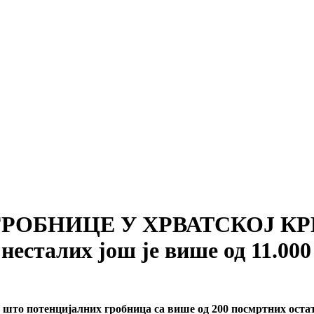
24, ГРОБНИЦЕ У ХРВАТСКОЈ КР
есталих још је више од 11.000
 што потенцијалних гробница са више од 200 посмртних остат