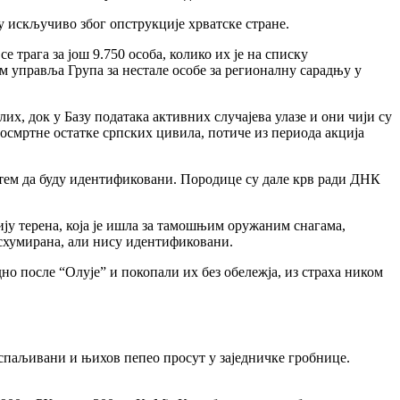
у искључиво због опструкције хрватске стране.
 трага за још 9.750 особа, колико их је на списку
м управља Група за нестале особе за регионалну сарадњу у
х, док у Базу података активних случајева улазе и они чији су
посмртне остатке српских цивила, потиче из периода акција
утем да буду идентификовани. Породице су дале крв ради ДНК
ију терена, која је ишла за тамошњим оружаним снагама,
ксхумирана, али нису идентификовани.
о после “Олује” и покопали их без обележја, из страха ником
спаљивани и њихов пепео просут у заједничке гробнице.