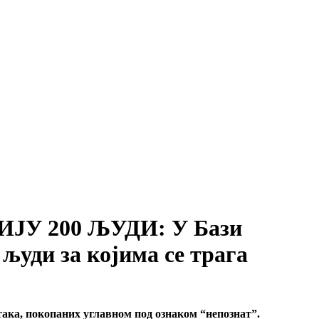
ИЈУ 200 ЉУДИ: У Бази
 људи за којима се трага
ака, покопаних углавном под ознаком “непознат”.