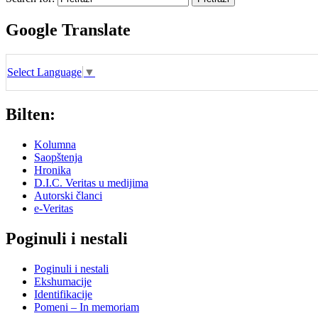
Google Translate
Select Language
▼
Bilten:
Kolumna
Saopštenja
Hronika
D.I.C. Veritas u medijima
Autorski članci
e-Veritas
Poginuli i nestali
Poginuli i nestali
Ekshumacije
Identifikacije
Pomeni – In memoriam