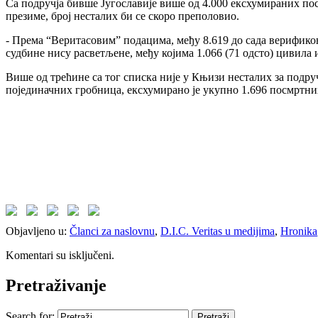
Са подручја бивше Југославије више од 4.000 ексхумираних пос
презиме, број несталих би се скоро преполовио.
- Према “Веритасовим” подацима, међу 8.619 до сада верифико
судбине нису расветљене, међу којима 1.066 (71 одсто) цивила
Више од трећине са тог списка није у Књизи несталих за подруч
појединачних гробница, ексхумирано је укупно 1.696 посмртних 
Objavljeno u:
Članci za naslovnu
,
D.I.C. Veritas u medijima
,
Hronika
Komentari su isključeni.
Pretraživanje
Search for: