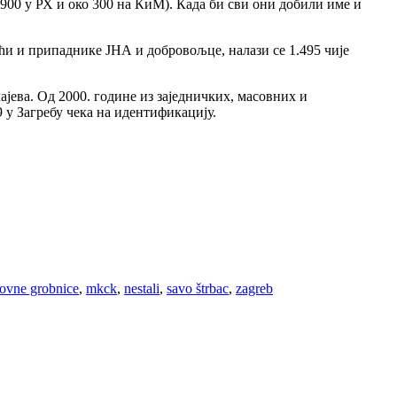
 900 у РХ и око 300 на КиМ). Када би сви они добили име и
ћи и припаднике ЈНА и добровољце, налази се 1.495 чије
ајева. Од 2000. године из заједничких, масовних и
9 у Загребу чека на идентификацију.
ovne grobnice
,
mkck
,
nestali
,
savo štrbac
,
zagreb