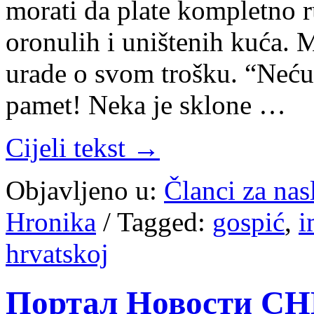
morati da plate kompletno r
oronulih i uništenih kuća. 
urade o svom trošku. “Neću 
pamet! Neka je sklone …
Cijeli tekst →
Objavljeno u:
Članci za na
Hronika
/
Tagged:
gospić
,
i
hrvatskoj
Портал Новости СНВ