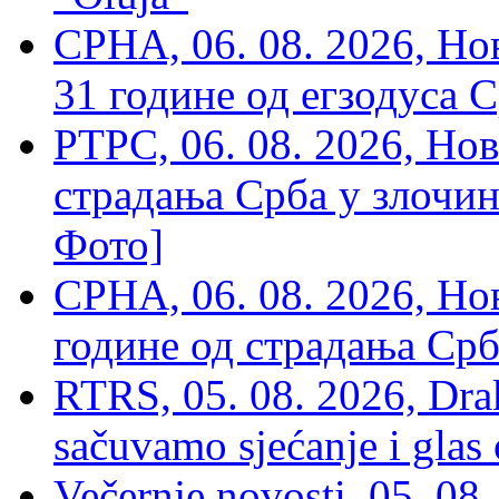
СРНА, 06. 08. 2026, Н
31 године од егзодуса С
РТРС, 06. 08. 2026, Нов
страдања Срба у злочин
Фото]
СРНА, 06. 08. 2026, Н
године од страдања Срб
RTRS, 05. 08. 2026, Drak
sačuvamo sjećanje i glas
Večernje novosti, 05. 