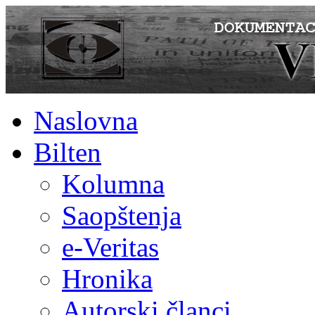
Naslovna
Bilten
Kolumna
Saopštenja
e-Veritas
Hronika
Autorski članci