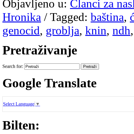
Objavljeno u:
Članci za na
Hronika
/
Tagged:
baština
,
ć
genocid
,
groblja
,
knin
,
ndh
Pretraživanje
Search for:
Google Translate
Select Language
▼
Bilten: