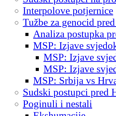
Interpolove potjernice
Tužbe za genocid pre
Analiza postupka p
MSP: Izjave svjedo
MSP: Izjave svje
MSP: Izjave svje
MSP: Srbija vs Hrva
Sudski postupci pred 
Poginuli i nestali
Ekshumacije