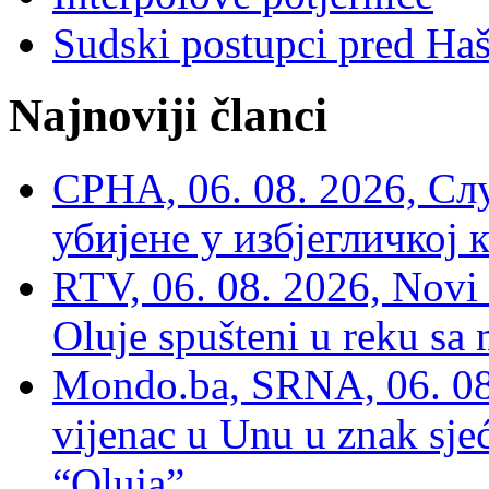
Sudski postupci pred Ha
Najnoviji članci
СРНА, 06. 08. 2026, Сл
убијене у избјегличкој 
RTV, 06. 08. 2026, Novi 
Oluje spušteni u reku sa
Mondo.ba, SRNA, 06. 08
vijenac u Unu u znak sjeć
“Oluja”