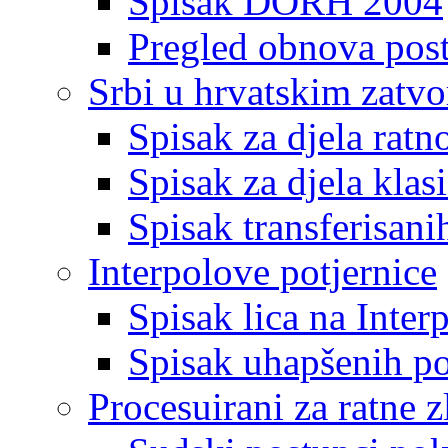
Spisak DORH 2004
Pregled obnova pos
Srbi u hrvatskim zatv
Spisak za djela ratn
Spisak za djela klas
Spisak transferisani
Interpolove potjernice
Spisak lica na Inte
Spisak uhapšenih po
Procesuirani za ratne z