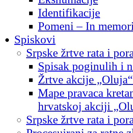
Identifikacije
Pomeni – In memor
Spiskovi
Srpske žrtve rata i po
Spisak poginulih i n
Žrtve akcije „Oluja“
Mape pravaca kretan
hrvatskoj akciji „Ol
Srpske žrtve rata i p
Procesuirani za ratne 