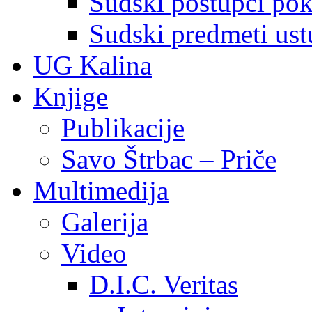
Sudski postupci pokr
Sudski predmeti ustu
UG Kalina
Knjige
Publikacije
Savo Štrbac – Priče
Multimedija
Galerija
Video
D.I.C. Veritas