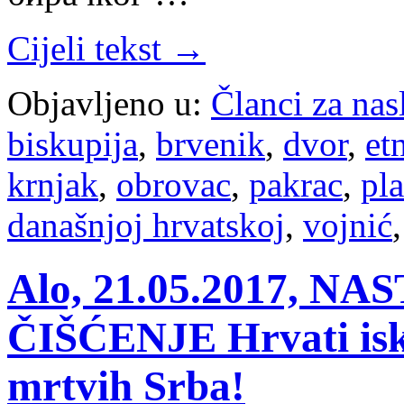
Cijeli tekst →
Objavljeno u:
Članci za na
biskupija
,
brvenik
,
dvor
,
et
krnjak
,
obrovac
,
pakrac
,
pla
današnjoj hrvatskoj
,
vojnić
Alo, 21.05.2017, 
ČIŠĆENJE Hrvati isko
mrtvih Srba!