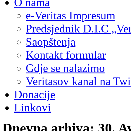
O nama
e-Veritas Impresum
Predsjednik D.I.C „Ver
Saopštenja
Kontakt formular
Gdje se nalazimo
Veritasov kanal na Twi
Donacije
Linkovi
Dnevna arhiva:
30. A