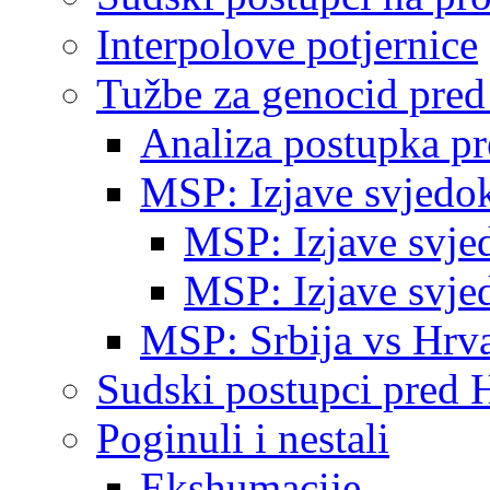
Interpolove potjernice
Tužbe za genocid pre
Analiza postupka p
MSP: Izjave svjedo
MSP: Izjave svje
MSP: Izjave svje
MSP: Srbija vs Hrva
Sudski postupci pred 
Poginuli i nestali
Ekshumacije