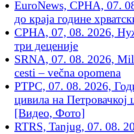
EuroNews, СРНА, 07. 0
до краја године хрватс
СРНА, 07, 08. 2026, Ну
три деценије
SRNA, 07. 08. 2026, Mil
cesti – večna opomena
РТРС, 07. 08. 2026, Г
цивила на Петровачкој ц
[Видео, Фото]
RTRS, Tanjug, 07. 08. 2