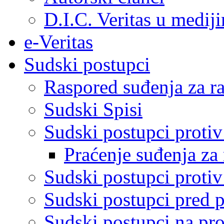
D.I.C. Veritas u medij
e-Veritas
Sudski postupci
Raspored suđenja za ra
Sudski Spisi
Sudski postupci proti
Praćenje suđenja za 
Sudski postupci proti
Sudski postupci pred 
Sudski postupci na pro