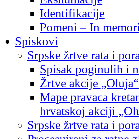
Identifikacije
Pomeni – In memor
Spiskovi
Srpske žrtve rata i po
Spisak poginulih i n
Žrtve akcije „Oluja“
Mape pravaca kretan
hrvatskoj akciji „Ol
Srpske žrtve rata i p
Procesuirani za ratne 