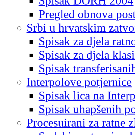
Spisak DORH 2004
Pregled obnova pos
Srbi u hrvatskim zatv
Spisak za djela ratn
Spisak za djela klas
Spisak transferisani
Interpolove potjernice
Spisak lica na Inte
Spisak uhapšenih po
Procesuirani za ratne z