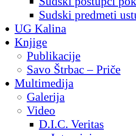
Sudski postupci pokr
Sudski predmeti ustu
UG Kalina
Knjige
Publikacije
Savo Štrbac – Priče
Multimedija
Galerija
Video
D.I.C. Veritas