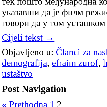
тек пошто међународна к
указавши да је филм режис
говори да у том усташком
Cijeli tekst →
Objavljeno u:
Članci za na
demografija
,
efraim zurof
,
ustaštvo
Post Navigation
« Prethodna
1
2