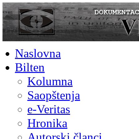
Naslovna
Bilten
Kolumna
Saopštenja
e-Veritas
Hronika
Autorski članci