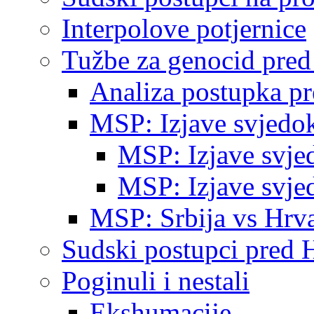
Interpolove potjernice
Tužbe za genocid pre
Analiza postupka p
MSP: Izjave svjedo
MSP: Izjave svje
MSP: Izjave svje
MSP: Srbija vs Hrva
Sudski postupci pred 
Poginuli i nestali
Ekshumacije