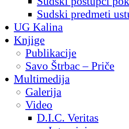
Sudski postupci pokr
Sudski predmeti ustu
UG Kalina
Knjige
Publikacije
Savo Štrbac – Priče
Multimedija
Galerija
Video
D.I.C. Veritas