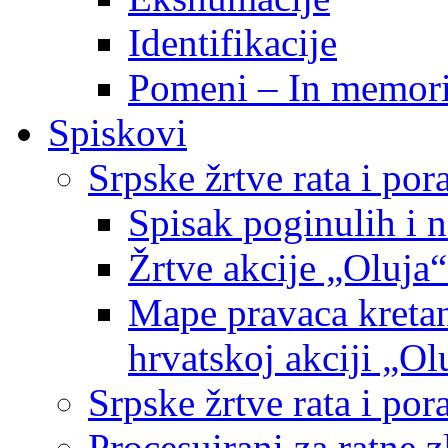
Identifikacije
Pomeni – In memor
Spiskovi
Srpske žrtve rata i po
Spisak poginulih i n
Žrtve akcije „Oluja“
Mape pravaca kretan
hrvatskoj akciji „Ol
Srpske žrtve rata i p
Procesuirani za ratne 