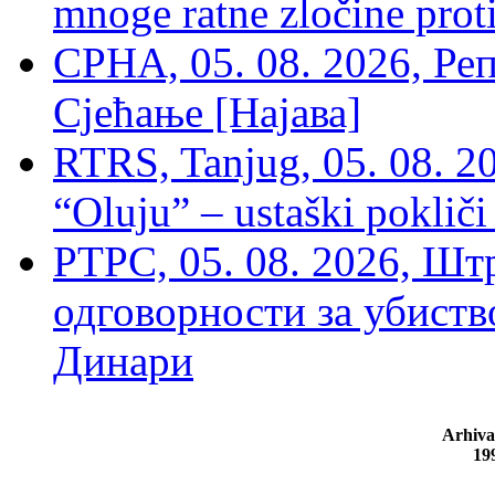
mnoge ratne zločine proti
СРНА, 05. 08. 2026, Ре
Сјећање [Најава]
RTRS, Tanjug, 05. 08. 20
“Oluju” – ustaški poklič
РТРС, 05. 08. 2026, Шт
одговорности за убиств
Динари
Arhiva
19