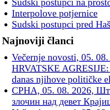
Sudski postupci na prost
Interpolove potjernice
Sudski postupci pred Ha
Najnoviji članci
Večernje novosti, 05. 
HRVATSKE AGRESIJE: Hte
danas njihove političke e
СРНА, 05. 08. 2026, Шт
злочин над девет Крај