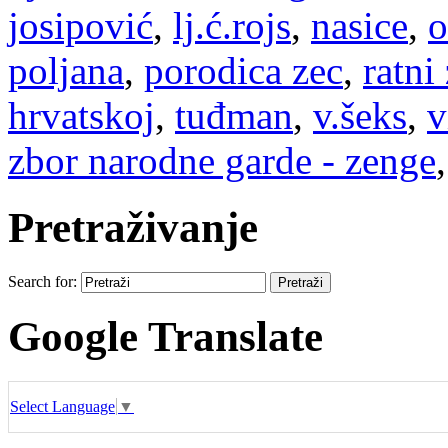
josipović
,
lj.ć.rojs
,
nasice
,
o
poljana
,
porodica zec
,
ratni
hrvatskoj
,
tuđman
,
v.šeks
,
v
zbor narodne garde - zenge
Pretraživanje
Search for:
Google Translate
Select Language
▼