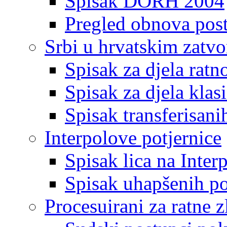
Spisak DORH 2004
Pregled obnova pos
Srbi u hrvatskim zatv
Spisak za djela ratn
Spisak za djela klas
Spisak transferisani
Interpolove potjernice
Spisak lica na Inte
Spisak uhapšenih po
Procesuirani za ratne z