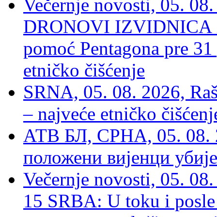
Večernje novosti, 05.
DRONOVI IZVIDNICA ZA
pomoć Pentagona pre 31
etničko čišćenje
SRNA, 05. 08. 2026, Rašk
– najveće etničko čišćen
АТВ БЛ, СРНА, 05. 08. 
положени вијенци убиј
Večernje novosti, 05. 
15 SRBA: U toku i posle 