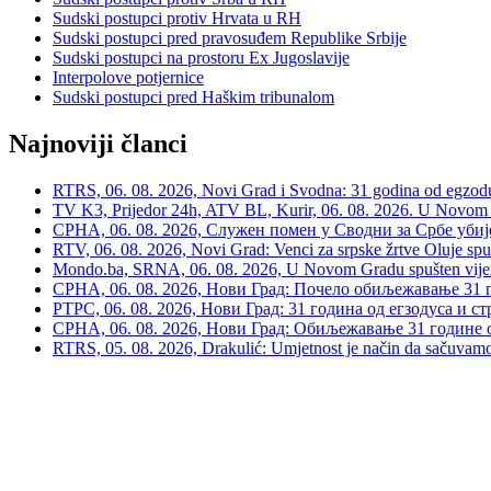
Sudski postupci protiv Hrvata u RH
Sudski postupci pred pravosuđem Republike Srbije
Sudski postupci na prostoru Ex Jugoslavije
Interpolove potjernice
Sudski postupci pred Haškim tribunalom
Najnoviji članci
RTRS, 06. 08. 2026, Novi Grad i Svodna: 31 godina od egzodusa
TV K3, Prijedor 24h, ATV BL, Kurir, 06. 08. 2026. U Novom G
СРНА, 06. 08. 2026, Служен помен у Сводни за Србе убије
RTV, 06. 08. 2026, Novi Grad: Venci za srpske žrtve Oluje spu
Mondo.ba, SRNA, 06. 08. 2026, U Novom Gradu spušten vijenac
СРНА, 06. 08. 2026, Нови Град: Почело обиљежавање 31 г
РТРС, 06. 08. 2026, Нови Град: 31 година од егзодуса и с
СРНА, 06. 08. 2026, Нови Град: Обиљежавање 31 године 
RTRS, 05. 08. 2026, Drakulić: Umjetnost je način da sačuvamo 