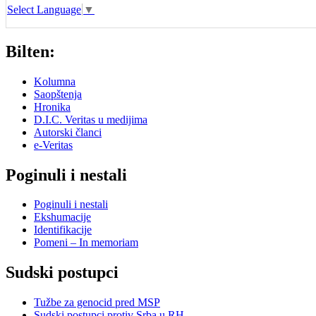
Select Language
▼
Bilten:
Kolumna
Saopštenja
Hronika
D.I.C. Veritas u medijima
Autorski članci
e-Veritas
Poginuli i nestali
Poginuli i nestali
Ekshumacije
Identifikacije
Pomeni – In memoriam
Sudski postupci
Tužbe za genocid pred MSP
Sudski postupci protiv Srba u RH