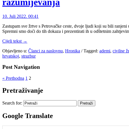
razumijevanja
10. Juli 2022. 00:41
Zastupam sve žrtve s Petrovačke ceste, dvoje ljudi koji su bili ranjen
Spremni smo doći do tih dokaza i prezentirati ih u odštetnim zahtje
Cijeli tekst →
Objavljeno u:
Članci za naslovnu
,
Hronika
/
Tagged:
ademi
,
civilne ž
hrvatskoj
,
strazbur
Post Navigation
« Prethodna
1
2
Pretraživanje
Search for:
Google Translate