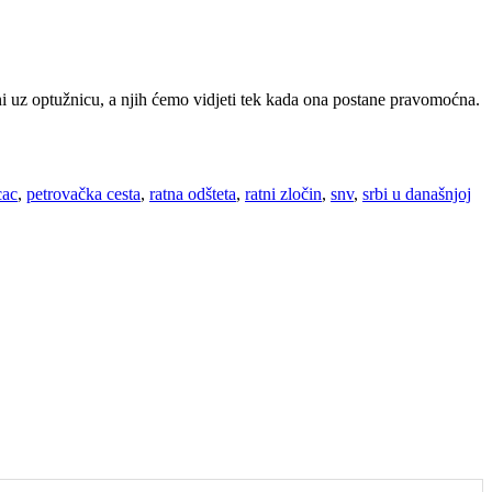
ženi uz optužnicu, a njih ćemo vidjeti tek kada ona postane pravomoćna.
cac
,
petrovačka cesta
,
ratna odšteta
,
ratni zločin
,
snv
,
srbi u današnjoj