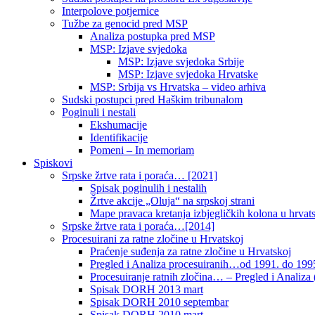
Interpolove potjernice
Tužbe za genocid pred MSP
Analiza postupka pred MSP
MSP: Izjave svjedoka
MSP: Izjave svjedoka Srbije
MSP: Izjave svjedoka Hrvatske
MSP: Srbija vs Hrvatska – video arhiva
Sudski postupci pred Haškim tribunalom
Poginuli i nestali
Ekshumacije
Identifikacije
Pomeni – In memoriam
Spiskovi
Srpske žrtve rata i poraća… [2021]
Spisak poginulih i nestalih
Žrtve akcije „Oluja“ na srpskoj strani
Mape pravaca kretanja izbjegličkih kolona u hrvats
Srpske žrtve rata i poraća…[2014]
Procesuirani za ratne zločine u Hrvatskoj
Praćenje suđenja za ratne zločine u Hrvatskoj
Pregled i Analiza procesuiranih…od 1991. do 1995
Procesuiranje ratnih zločina… – Pregled i Analiza (
Spisak DORH 2013 mart
Spisak DORH 2010 septembar
Spisak DORH 2010 mart