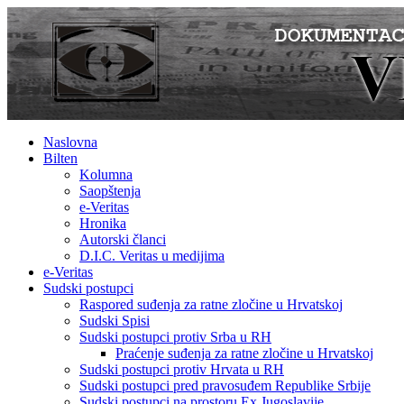
Naslovna
Bilten
Kolumna
Saopštenja
e-Veritas
Hronika
Autorski članci
D.I.C. Veritas u medijima
e-Veritas
Sudski postupci
Raspored suđenja za ratne zločine u Hrvatskoj
Sudski Spisi
Sudski postupci protiv Srba u RH
Praćenje suđenja za ratne zločine u Hrvatskoj
Sudski postupci protiv Hrvata u RH
Sudski postupci pred pravosuđem Republike Srbije
Sudski postupci na prostoru Ex Jugoslavije