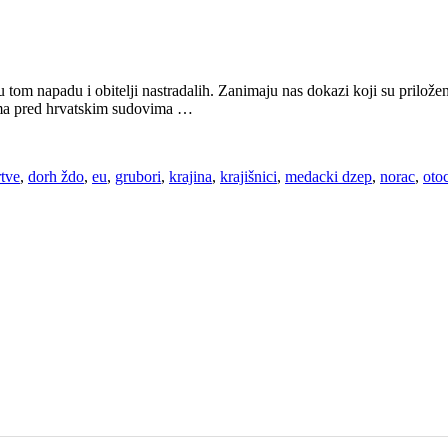
i u tom napadu i obitelji nastradalih. Zanimaju nas dokazi koji su prilo
vima pred hrvatskim sudovima …
rtve
,
dorh ždo
,
eu
,
grubori
,
krajina
,
krajišnici
,
medacki dzep
,
norac
,
oto