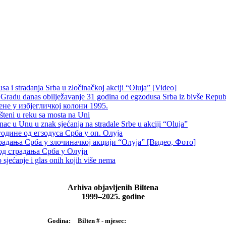
 i stradanja Srba u zločinačkoj akciji “Oluja” [Video]
radu danas obilježavanje 31 godina od egzodusa Srba iz bivše Repub
не у избјегличкој колони 1995.
šteni u reku sa mosta na Uni
 u Unu u znak sjećanja na stradale Srbe u akciji “Oluja”
одине од егзодуса Срба у оп. Олуја
традања Срба у злочиначкој акцији “Олуја” [Видео, Фото]
од страдања Срба у Олуји
sjećanje i glas onih kojih više nema
Arhiva objavljenih Biltena
1999–2025. godine
Bilten # - mjesec:
Godina: