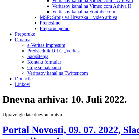
Veritasov kanal na Vimeo.com – Arhiva I
Veritasov kanal na Vimeo.com Arhiva II
Veritasov kanal na Youtube.com
MSP: Srbija vs Hrvatska – video arhiva
Prenosimo
Preporučujemo
Preporuke
O nama
e-Veritas Impresum
Predsjednik D.I.C „Veritas“
Saopštenja
Kontakt formular
Gdje se nalazimo
Veritasov kanal na Twitter.com
Donacije
Linkovi
Dnevna arhiva:
10. Juli 2022.
Upravo gledate dnevnu arhivu.
Portal Novosti, 09. 07. 2022, S