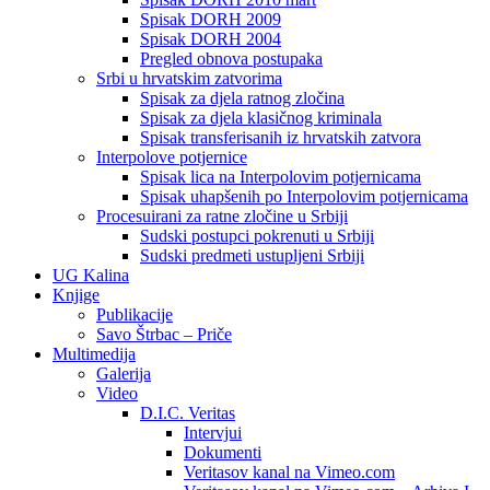
Spisak DORH 2009
Spisak DORH 2004
Pregled obnova postupaka
Srbi u hrvatskim zatvorima
Spisak za djela ratnog zločina
Spisak za djela klasičnog kriminala
Spisak transferisanih iz hrvatskih zatvora
Interpolove potjernice
Spisak lica na Interpolovim potjernicama
Spisak uhapšenih po Interpolovim potjernicama
Procesuirani za ratne zločine u Srbiji
Sudski postupci pokrenuti u Srbiji
Sudski predmeti ustupljeni Srbiji
UG Kalina
Knjige
Publikacije
Savo Štrbac – Priče
Multimedija
Galerija
Video
D.I.C. Veritas
Intervjui
Dokumenti
Veritasov kanal na Vimeo.com