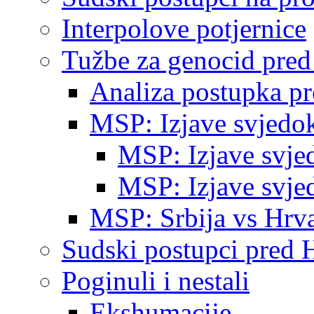
Interpolove potjernice
Tužbe za genocid pre
Analiza postupka p
MSP: Izjave svjedo
MSP: Izjave svje
MSP: Izjave svje
MSP: Srbija vs Hrva
Sudski postupci pred 
Poginuli i nestali
Ekshumacije