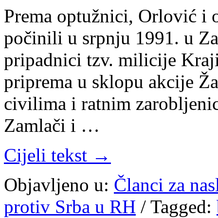
Prema optužnici, Orlović i os
počinili u srpnju 1991. u Za
pripadnici tzv. milicije Kr
priprema u sklopu akcije Ž
civilima i ratnim zarobljeni
Zamlači i …
Cijeli tekst →
Objavljeno u:
Članci za na
protiv Srba u RH
/
Tagged: