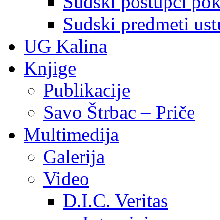
Sudski postupci pokr
Sudski predmeti ustu
UG Kalina
Knjige
Publikacije
Savo Štrbac – Priče
Multimedija
Galerija
Video
D.I.C. Veritas