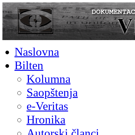
Naslovna
Bilten
Kolumna
Saopštenja
e-Veritas
Hronika
Autorski članci