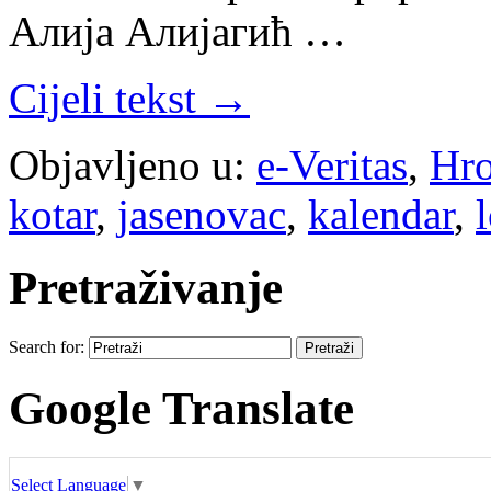
Алија Алијагић …
Cijeli tekst →
Objavljeno u:
e-Veritas
,
Hro
kotar
,
jasenovac
,
kalendar
,
Pretraživanje
Search for:
Google Translate
Select Language
▼