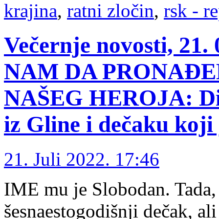
krajina
,
ratni zločin
,
rsk - r
Večernje novosti, 21
NAM DA PRONAĐE
NAŠEG HEROJA: Dirl
iz Gline i dečaku koj
21. Juli 2022. 17:46
IME mu je Slobodan. Tada, 
šesnaestogodišnji dečak, al