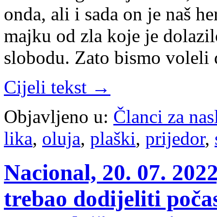
onda, ali i sada on je naš he
majku od zla koje je dolazi
slobodu. Zato bismo voleli
Cijeli tekst →
Objavljeno u:
Članci za na
lika
,
oluja
,
plaški
,
prijedor
,
Nacional, 20. 07. 2022
trebao dodijeliti poča