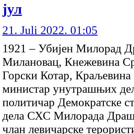
јул
21. Juli 2022. 01:05
1921 – Убијен Милорад Д
Милановац, Кнежевина Срб
Горски Котар, Краљевина 
министар унутрашњих де
политичар Демократске с
дела СХС Милорада Драшк
члан левичарске терорист