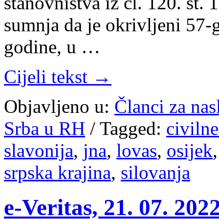
stanovništva iz čl. 120. st
sumnja da je okrivljeni 57-
godine, u …
Cijeli tekst →
Objavljeno u:
Članci za na
Srba u RH
/
Tagged:
civilne
slavonija
,
jna
,
lovas
,
osijek
srpska krajina
,
silovanja
e-Veritas, 21. 07. 20