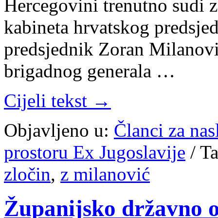
Hercegovini trenutno sudi za
kabineta hrvatskog predsjed
predsjednik Zoran Milanović
brigadnog generala …
Cijeli tekst →
Objavljeno u:
Članci za na
prostoru Ex Jugoslavije
/
Ta
zločin
,
z milanović
Županijsko državno o