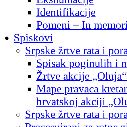
Identifikacije
Pomeni – In memor
Spiskovi
Srpske žrtve rata i po
Spisak poginulih i n
Žrtve akcije „Oluja“
Mape pravaca kretan
hrvatskoj akciji „Ol
Srpske žrtve rata i p
Procesuirani za ratne 