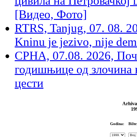
цивила на Петровачкој ц
[Видео, Фото]
RTRS, Tanjug, 07. 08. 2
Kninu je jezivo, nije dem
СРНА, 07.08. 2026, По
годишњице од злочина 
цести
Arhiva
19
Bilte
Godina: