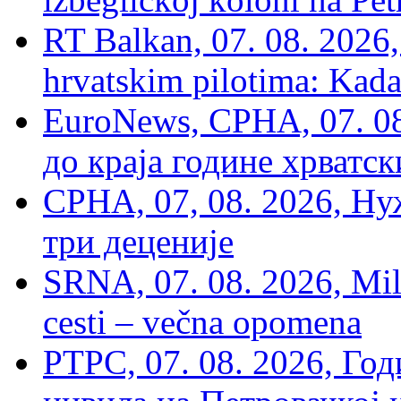
RT Balkan, 07. 08. 2026,
hrvatskim pilotima: Kada
EuroNews, СРНА, 07. 0
до краја године хрватс
СРНА, 07, 08. 2026, Ну
три деценије
SRNA, 07. 08. 2026, Mil
cesti – večna opomena
РТРС, 07. 08. 2026, Г