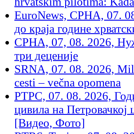
hrvatskim pilotima: Kada
EuroNews, СРНА, 07. 0
до краја године хрватс
СРНА, 07, 08. 2026, Ну
три деценије
SRNA, 07. 08. 2026, Mil
cesti – večna opomena
РТРС, 07. 08. 2026, Г
цивила на Петровачкој ц
[Видео, Фото]