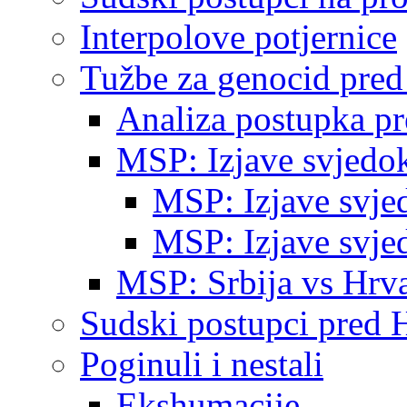
Interpolove potjernice
Tužbe za genocid pre
Analiza postupka p
MSP: Izjave svjedo
MSP: Izjave svje
MSP: Izjave svje
MSP: Srbija vs Hrva
Sudski postupci pred 
Poginuli i nestali
Ekshumacije