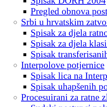
Spisak DORH 2004
Pregled obnova pos
Srbi u hrvatskim zatv
Spisak za djela ratn
Spisak za djela klas
Spisak transferisani
Interpolove potjernice
Spisak lica na Inte
Spisak uhapšenih po
Procesuirani za ratne z