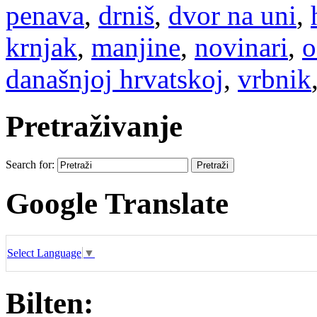
penava
,
drniš
,
dvor na uni
,
krnjak
,
manjine
,
novinari
,
o
današnjoj hrvatskoj
,
vrbnik
Pretraživanje
Search for:
Google Translate
Select Language
▼
Bilten: