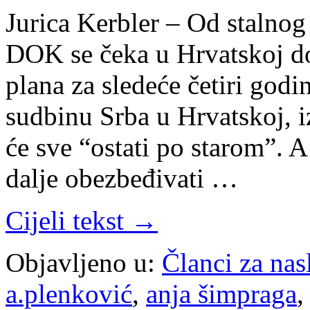
Jurica Kerbler – Od staln
DOK se čeka u Hrvatskoj d
plana za sledeće četiri godi
sudbinu Srba u Hrvatskoj, 
će sve “ostati po starom”. A
dalje obezbeđivati …
Cijeli tekst →
Objavljeno u:
Članci za na
a.plenković
,
anja šimpraga