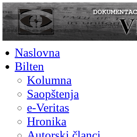
Naslovna
Bilten
Kolumna
Saopštenja
e-Veritas
Hronika
Autorski članci