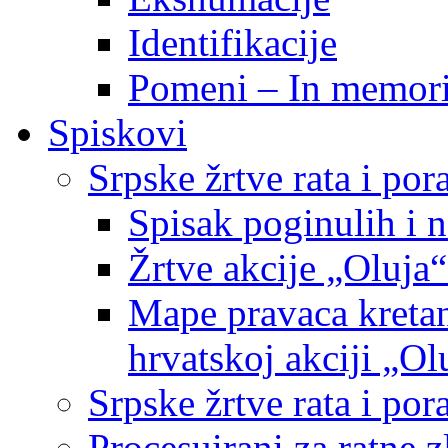
Identifikacije
Pomeni – In memor
Spiskovi
Srpske žrtve rata i po
Spisak poginulih i n
Žrtve akcije „Oluja“
Mape pravaca kretan
hrvatskoj akciji „Ol
Srpske žrtve rata i p
Procesuirani za ratne 