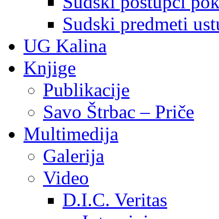
Sudski postupci pokr
Sudski predmeti ustu
UG Kalina
Knjige
Publikacije
Savo Štrbac – Priče
Multimedija
Galerija
Video
D.I.C. Veritas