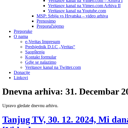
Veritasov kanal na Vimeo.com – Arhiva I
Veritasov kanal na Vimeo.com Arhiva II
Veritasov kanal na Youtube.com
MSP: Srbija vs Hrvatska – video arhiva
Prenosimo
Preporučujemo
Preporuke
O nama
e-Veritas Impresum
Predsjednik D.I.C „Veritas“
Saopštenja
Kontakt formular
Gdje se nalazimo
Veritasov kanal na Twitter.com
Donacije
Linkovi
Dnevna arhiva:
31. Decembar 2
Upravo gledate dnevnu arhivu.
Tanjug TV, 30. 12. 2024, Mi da