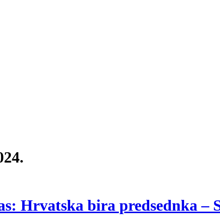
024.
nas: Hrvatska bira predsednka – 