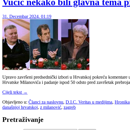
Vučić nekako bili glavna tema p
31. Decembar 2024. 01:19
Upravo završeni predsednički izbori u Hrvatskoj pokreću komentare u
Hrvatske Milanovića i padanje ispod 50 odsto pred završetak prebrojav
Cijeli tekst →
Objavljeno u:
Članci za naslovnu
,
D.I.C. Veritas u medijima
,
Hronika
današnjoj hrvatskoj
,
z milanović
,
zagreb
Pretraživanje