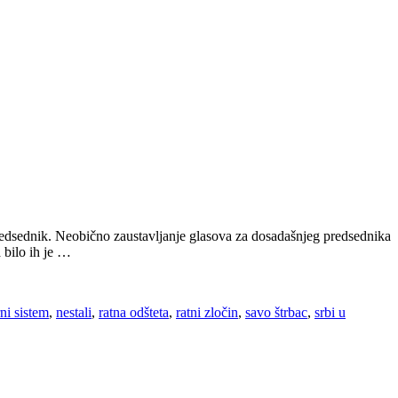
redsednik. Neobično zaustavljanje glasova za dosadašnjeg predsednika
 bilo ih je …
ni sistem
,
nestali
,
ratna odšteta
,
ratni zločin
,
savo štrbac
,
srbi u