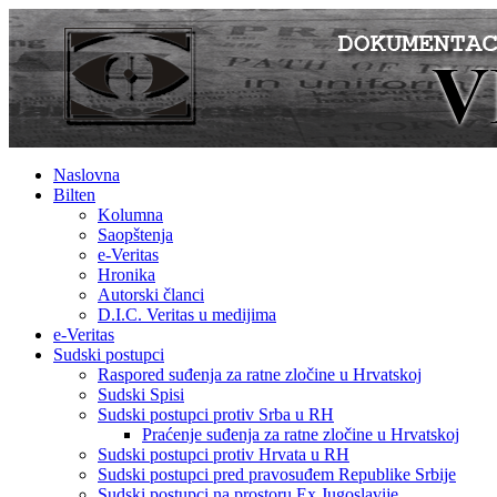
Naslovna
Bilten
Kolumna
Saopštenja
e-Veritas
Hronika
Autorski članci
D.I.C. Veritas u medijima
e-Veritas
Sudski postupci
Raspored suđenja za ratne zločine u Hrvatskoj
Sudski Spisi
Sudski postupci protiv Srba u RH
Praćenje suđenja za ratne zločine u Hrvatskoj
Sudski postupci protiv Hrvata u RH
Sudski postupci pred pravosuđem Republike Srbije
Sudski postupci na prostoru Ex Jugoslavije