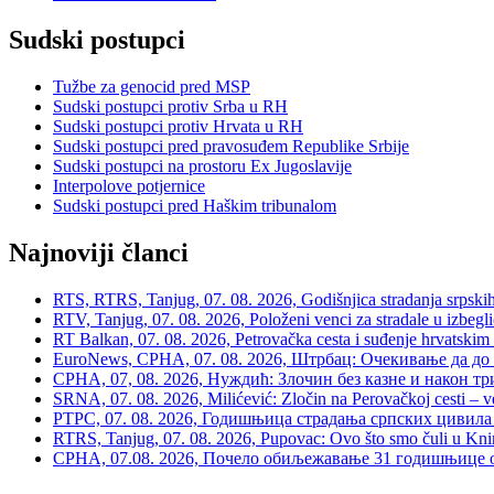
Sudski postupci
Tužbe za genocid pred MSP
Sudski postupci protiv Srba u RH
Sudski postupci protiv Hrvata u RH
Sudski postupci pred pravosuđem Republike Srbije
Sudski postupci na prostoru Ex Jugoslavije
Interpolove potjernice
Sudski postupci pred Haškim tribunalom
Najnoviji članci
RTS, RTRS, Tanjug, 07. 08. 2026, Godišnjica stradanja srpskih c
RTV, Tanjug, 07. 08. 2026, Položeni venci za stradale u izbegli
RT Balkan, 07. 08. 2026, Petrovačka cesta i suđenje hrvatskim
EuroNews, СРНА, 07. 08. 2026, Штрбац: Очекивање да до 
СРНА, 07, 08. 2026, Нуждић: Злочин без казне и након тр
SRNA, 07. 08. 2026, Milićević: Zločin na Perovačkoj cesti –
РТРС, 07. 08. 2026, Годишњица страдања српских цивила 
RTRS, Tanjug, 07. 08. 2026, Pupovac: Ovo što smo čuli u Kninu 
СРНА, 07.08. 2026, Почело обиљежавање 31 годишњице о