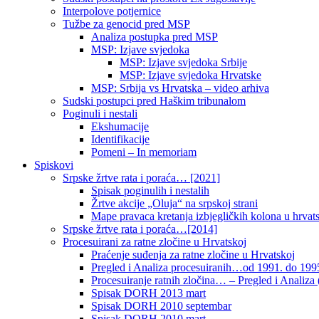
Interpolove potjernice
Tužbe za genocid pred MSP
Analiza postupka pred MSP
MSP: Izjave svjedoka
MSP: Izjave svjedoka Srbije
MSP: Izjave svjedoka Hrvatske
MSP: Srbija vs Hrvatska – video arhiva
Sudski postupci pred Haškim tribunalom
Poginuli i nestali
Ekshumacije
Identifikacije
Pomeni – In memoriam
Spiskovi
Srpske žrtve rata i poraća… [2021]
Spisak poginulih i nestalih
Žrtve akcije „Oluja“ na srpskoj strani
Mape pravaca kretanja izbjegličkih kolona u hrvats
Srpske žrtve rata i poraća…[2014]
Procesuirani za ratne zločine u Hrvatskoj
Praćenje suđenja za ratne zločine u Hrvatskoj
Pregled i Analiza procesuiranih…od 1991. do 1995
Procesuiranje ratnih zločina… – Pregled i Analiza (
Spisak DORH 2013 mart
Spisak DORH 2010 septembar
Spisak DORH 2010 mart