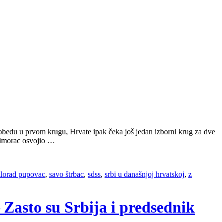
bedu u prvom krugu, Hrvate ipak čeka još jedan izborni krug za dve
rimorac osvojio …
lorad pupovac
,
savo štrbac
,
sdss
,
srbi u današnjoj hrvatskoj
,
z
 Zasto su Srbija i predsednik