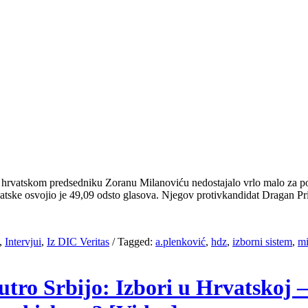
m hrvatskom predsedniku Zoranu Milanoviću nedostajalo vrlo malo za po
vatske osvojio je 49,09 odsto glasova. Njegov protivkandidat Dragan P
,
Intervjui
,
Iz DIC Veritas
/
Tagged:
a.plenković
,
hdz
,
izborni sistem
,
mi
utro Srbijo: Izbori u Hrvatskoj –