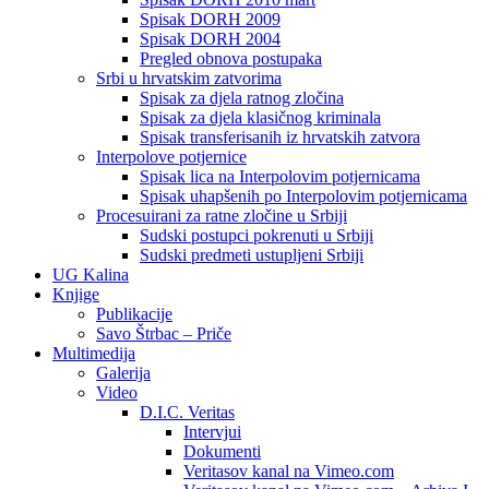
Spisak DORH 2009
Spisak DORH 2004
Pregled obnova postupaka
Srbi u hrvatskim zatvorima
Spisak za djela ratnog zločina
Spisak za djela klasičnog kriminala
Spisak transferisanih iz hrvatskih zatvora
Interpolove potjernice
Spisak lica na Interpolovim potjernicama
Spisak uhapšenih po Interpolovim potjernicama
Procesuirani za ratne zločine u Srbiji
Sudski postupci pokrenuti u Srbiji
Sudski predmeti ustupljeni Srbiji
UG Kalina
Knjige
Publikacije
Savo Štrbac – Priče
Multimedija
Galerija
Video
D.I.C. Veritas
Intervjui
Dokumenti
Veritasov kanal na Vimeo.com