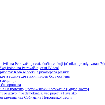
ivila na Petrovačkoj cesti, zločina za koji još niko nije odgovarao [Vi
čkoj koloni na Petrovačkoj cesti [Video]
 pilotima: Kada se očekuje prvostepena presuda
краја године хрватски пилоти буду осуђени
и деценије
 večna opomena
на Петровачкој цести – злочин без казне [Видео, Фото]
je jezivo, nije demokratija, već prijetnja Hrvatskoj
д злочина над Србима на Петровачкој цести