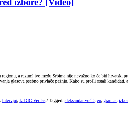
red izbore? [Video]
 regionu, a razumljivo među Srbima nije nevažno ko će biti hrvatski p
anja glasova psebno privlače pažnju. Kako su prošli ostali kandidati, a
,
Intervjui
,
Iz DIC Veritas
/
Tagged:
aleksandar vučić
,
eu
,
granica
,
izbor