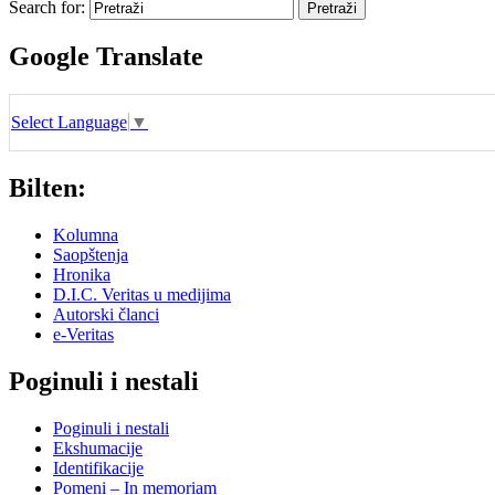
Search for:
Google Translate
Select Language
▼
Bilten:
Kolumna
Saopštenja
Hronika
D.I.C. Veritas u medijima
Autorski članci
e-Veritas
Poginuli i nestali
Poginuli i nestali
Ekshumacije
Identifikacije
Pomeni – In memoriam