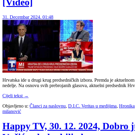
[Video]
31. Decembar 2024. 01:48
Hrvatska ide u drugi krug predsedničkih izbora. Premda je aktuelno
nedelje. Na osnovu svih prebrojanih glasova, aktuelni predsednik Hr
Cijeli tekst →
Objavljeno u:
Članci za naslovnu
,
D.I.C. Veritas u medijima
,
Hronika
milanović
Happy TV, 30. 12. 2024, Dobro j