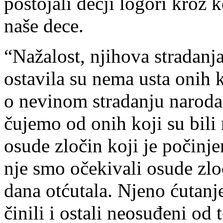
postojali dečji logori kroz k
naše dece.
“Nažalost, njihova stradanja
ostavila su nema usta onih k
o nevinom stradanju naroda
čujemo od onih koji su bili
osude zločin koji je počinje
nje smo očekivali osude zlo
dana otćutala. Njeno ćutanj
činili i ostali neosuđeni od