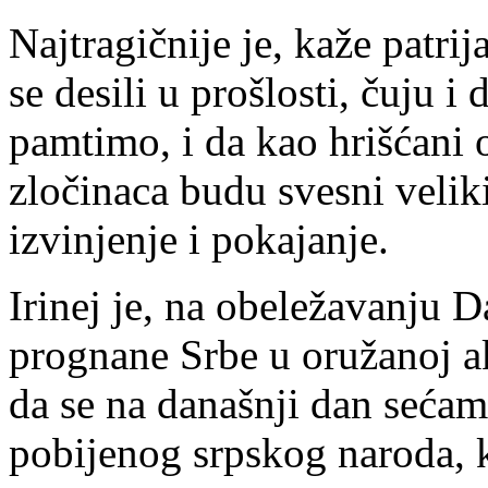
Najtragičnije je, kaže patrija
se desili u prošlosti, čuju i 
pamtimo, i da kao hrišćani
zločinaca budu svesni velik
izvinjenje i pokajanje.
Irinej je, na obeležavanju D
prognane Srbe u oružanoj ak
da se na današnji dan seća
pobijenog srpskog naroda, k