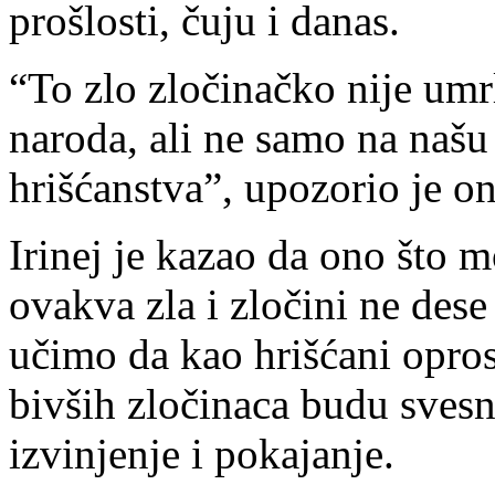
prošlosti, čuju i danas.
“To zlo zločinačko nije umrl
naroda, ali ne samo na našu 
hrišćanstva”, upozorio je on
Irinej je kazao da ono što 
ovakva zla i zločini ne dese
učimo da kao hrišćani opro
bivših zločinaca budu svesn
izvinjenje i pokajanje.