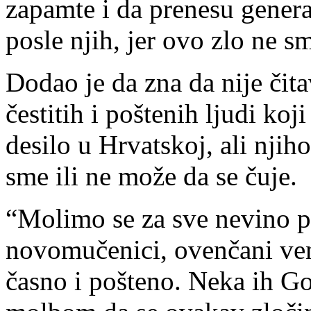
zapamte i da prenesu genera
posle njih, jer ovo zlo ne sm
Dodao je da zna da nije čit
čestitih i poštenih ljudi koj
desilo u Hrvatskoj, ali njiho
sme ili ne može da se čuje.
“Molimo se za sve nevino po
novomučenici, ovenčani ven
časno i pošteno. Neka ih Go