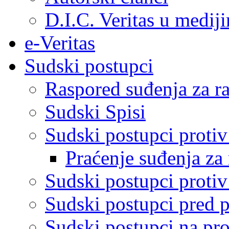
D.I.C. Veritas u medij
e-Veritas
Sudski postupci
Raspored suđenja za ra
Sudski Spisi
Sudski postupci proti
Praćenje suđenja za 
Sudski postupci proti
Sudski postupci pred 
Sudski postupci na pro