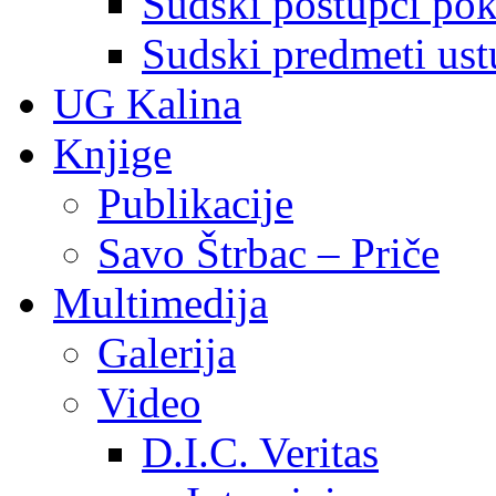
Sudski postupci pokr
Sudski predmeti ustu
UG Kalina
Knjige
Publikacije
Savo Štrbac – Priče
Multimedija
Galerija
Video
D.I.C. Veritas