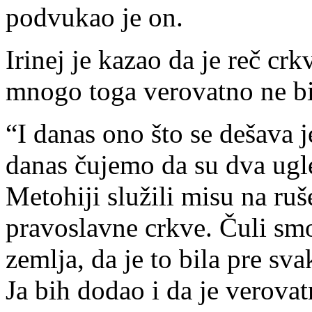
podvukao je on.
Irinej je kazao da je reč crk
mnogo toga verovatno ne bi d
“I danas ono što se dešava j
danas čujemo da su dva ugl
Metohiji služili misu na ru
pravoslavne crkve. Čuli smo 
zemlja, da je to bila pre svak
Ja bih dodao i da je verovat