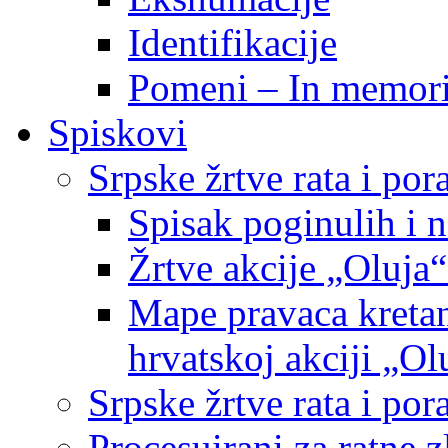
Identifikacije
Pomeni – In memor
Spiskovi
Srpske žrtve rata i po
Spisak poginulih i n
Žrtve akcije „Oluja“
Mape pravaca kretan
hrvatskoj akciji „Ol
Srpske žrtve rata i p
Procesuirani za ratne 