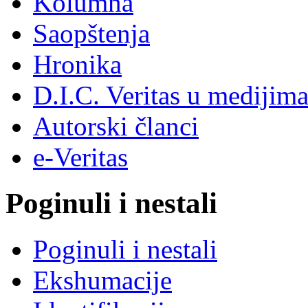
Kolumna
Saopštenja
Hronika
D.I.C. Veritas u medijim
Autorski članci
e-Veritas
Poginuli i nestali
Poginuli i nestali
Ekshumacije