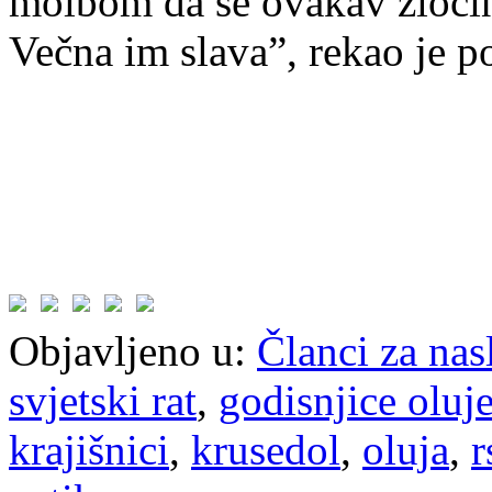
molbom da se ovakav zločin 
Večna im slava”, rekao je 
Objavljeno u:
Članci za na
svjetski rat
,
godisnjice oluj
krajišnici
,
krusedol
,
oluja
,
r