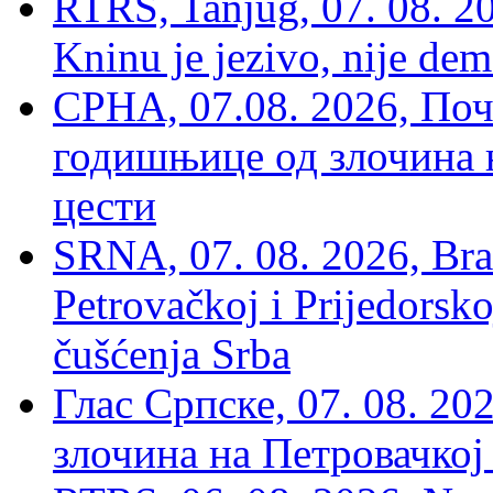
RTRS, Tanjug, 07. 08. 2
Kninu je jezivo, nije dem
СРНА, 07.08. 2026, По
годишњице од злочина 
цести
SRNA, 07. 08. 2026, Brat
Petrovačkoj i Prijedorsko
čušćenja Srba
Глас Српске, 07. 08. 2
злочина на Петровачкој