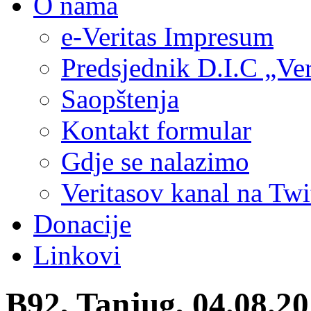
O nama
e-Veritas Impresum
Predsjednik D.I.C „Ver
Saopštenja
Kontakt formular
Gdje se nalazimo
Veritasov kanal na Twi
Donacije
Linkovi
B92, Tanjug, 04.08.20