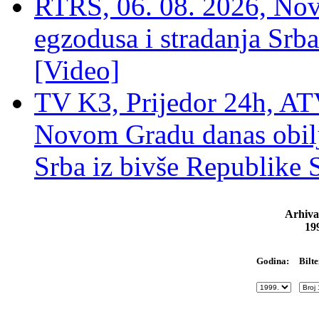
RTRS, 06. 08. 2026, Nov
egzodusa i stradanja Srba
[Video]
TV K3, Prijedor 24h, ATV
Novom Gradu danas obilj
Srba iz bivše Republike 
Arhiva
19
Bilte
Godina: