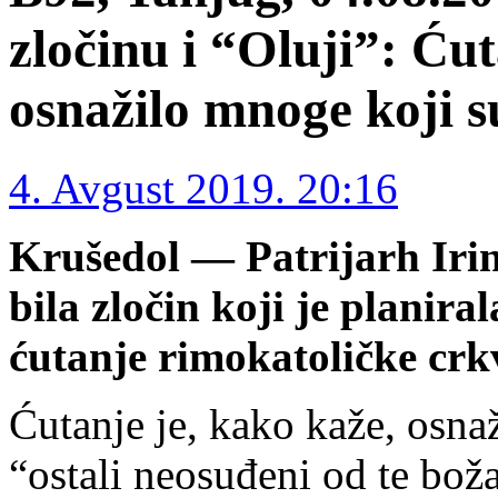
zločinu i “Oluji”: Ću
osnažilo mnoge koji su
4. Avgust 2019. 20:16
Krušedol — Patrijarh Irin
bila zločin koji je planira
ćutanje rimokatoličke crk
Ćutanje je, kako kaže, osnaž
“ostali neosuđeni od te bož