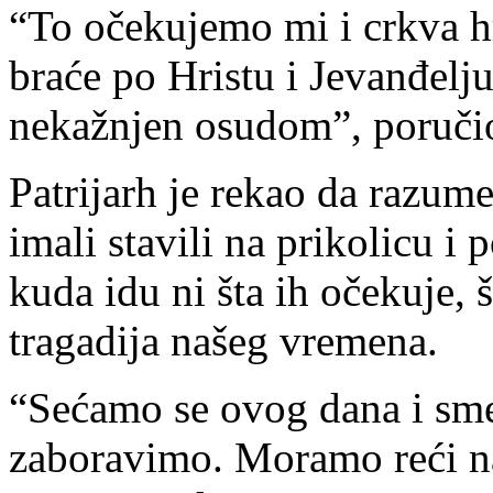
“To očekujemo mi i crkva h
braće po Hristu i Jevanđelju
nekažnjen osudom”, poručio
Patrijarh je rekao da razume
imali stavili na prikolicu i 
kuda idu ni šta ih očekuje, 
tragadija našeg vremena.
“Sećamo se ovog dana i sme
zaboravimo. Moramo reći naš