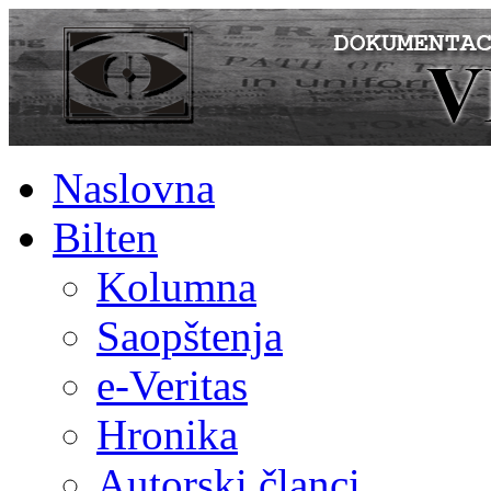
Naslovna
Bilten
Kolumna
Saopštenja
e-Veritas
Hronika
Autorski članci