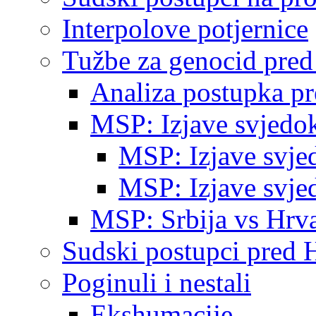
Interpolove potjernice
Tužbe za genocid pre
Analiza postupka p
MSP: Izjave svjedo
MSP: Izjave svje
MSP: Izjave svje
MSP: Srbija vs Hrva
Sudski postupci pred 
Poginuli i nestali
Ekshumacije