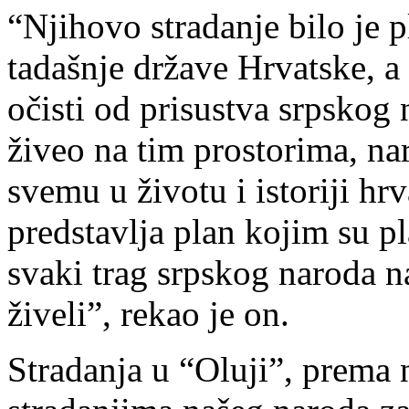
“Njihovo stradanje bilo je 
tadašnje države Hrvatske, a 
očisti od prisustva srpskog
živeo na tim prostorima, na
svemu u životu i istoriji hr
predstavlja plan kojim su pl
svaki trag srpskog naroda n
živeli”, rekao je on.
Stradanja u “Oluji”, prema 