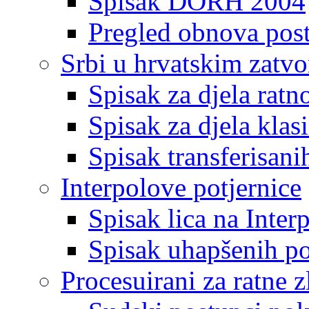
Spisak DORH 2004
Pregled obnova pos
Srbi u hrvatskim zatv
Spisak za djela ratn
Spisak za djela klas
Spisak transferisani
Interpolove potjernice
Spisak lica na Inte
Spisak uhapšenih po
Procesuirani za ratne z