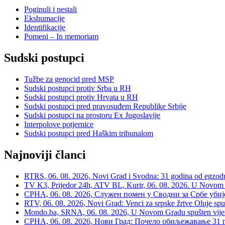
Poginuli i nestali
Ekshumacije
Identifikacije
Pomeni – In memoriam
Sudski postupci
Tužbe za genocid pred MSP
Sudski postupci protiv Srba u RH
Sudski postupci protiv Hrvata u RH
Sudski postupci pred pravosuđem Republike Srbije
Sudski postupci na prostoru Ex Jugoslavije
Interpolove potjernice
Sudski postupci pred Haškim tribunalom
Najnoviji članci
RTRS, 06. 08. 2026, Novi Grad i Svodna: 31 godina od egzodusa
TV K3, Prijedor 24h, ATV BL, Kurir, 06. 08. 2026. U Novom G
СРНА, 06. 08. 2026, Служен помен у Сводни за Србе убије
RTV, 06. 08. 2026, Novi Grad: Venci za srpske žrtve Oluje spu
Mondo.ba, SRNA, 06. 08. 2026, U Novom Gradu spušten vijenac
СРНА, 06. 08. 2026, Нови Град: Почело обиљежавање 31 г