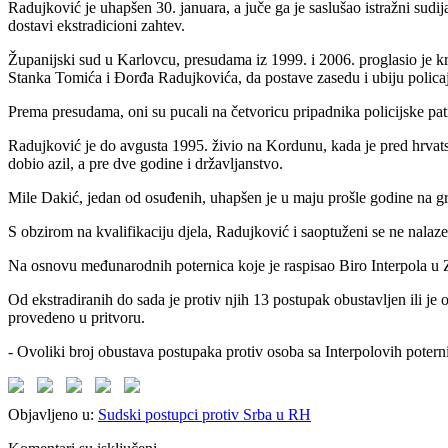
Radujković je uhapšen 30. januara, a juče ga je saslušao istražni sudi
dostavi ekstradicioni zahtev.
Županijski sud u Karlovcu, presudama iz 1999. i 2006. proglasio je 
Stanka Tomića i Đorđa Radujkovića, da postave zasedu i ubiju policaj
Prema presudama, oni su pucali na četvoricu pripadnika policijske patro
Radujković je do avgusta 1995. živio na Kordunu, kada je pred hrvat
dobio azil, a pre dve godine i državljanstvo.
Mile Dakić, jedan od osuđenih, uhapšen je u maju prošle godine na gr
S obzirom na kvalifikaciju djela, Radujković i saoptuženi se ne nalaz
Na osnovu međunarodnih poternica koje je raspisao Biro Interpola u Z
Od ekstradiranih do sada je protiv njih 13 postupak obustavljen ili j
provedeno u pritvoru.
- Ovoliki broj obustava postupaka protiv osoba sa Interpolovih potern
Objavljeno u:
Sudski postupci protiv Srba u RH