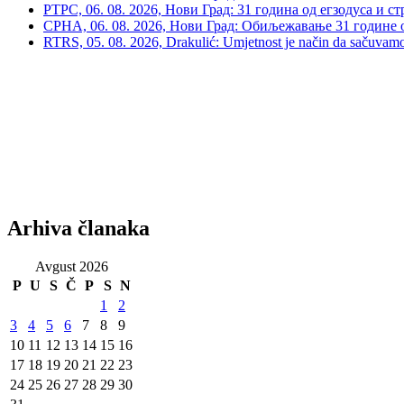
РТРС, 06. 08. 2026, Нови Град: 31 година од егзодуса и с
СРНА, 06. 08. 2026, Нови Град: Обиљежавање 31 године 
RTRS, 05. 08. 2026, Drakulić: Umjetnost je način da sačuvamo 
Arhiva članaka
Avgust 2026
P
U
S
Č
P
S
N
1
2
3
4
5
6
7
8
9
10
11
12
13
14
15
16
17
18
19
20
21
22
23
24
25
26
27
28
29
30