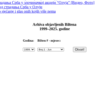
традања Срба у злочиначкој акцији “Олуја” [Видео, Фото]
од страдања Срба у Олуји
sjećanje i glas onih kojih više nema
Arhiva objavljenih Biltena
1999–2025. godine
Bilten # - mjesec:
Godina: