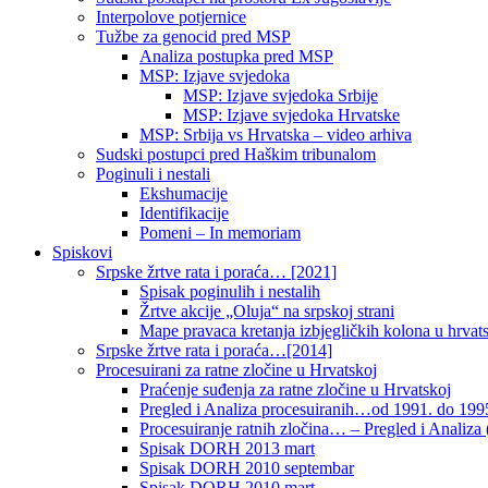
Interpolove potjernice
Tužbe za genocid pred MSP
Analiza postupka pred MSP
MSP: Izjave svjedoka
MSP: Izjave svjedoka Srbije
MSP: Izjave svjedoka Hrvatske
MSP: Srbija vs Hrvatska – video arhiva
Sudski postupci pred Haškim tribunalom
Poginuli i nestali
Ekshumacije
Identifikacije
Pomeni – In memoriam
Spiskovi
Srpske žrtve rata i poraća… [2021]
Spisak poginulih i nestalih
Žrtve akcije „Oluja“ na srpskoj strani
Mape pravaca kretanja izbjegličkih kolona u hrvats
Srpske žrtve rata i poraća…[2014]
Procesuirani za ratne zločine u Hrvatskoj
Praćenje suđenja za ratne zločine u Hrvatskoj
Pregled i Analiza procesuiranih…od 1991. do 1995
Procesuiranje ratnih zločina… – Pregled i Analiza (
Spisak DORH 2013 mart
Spisak DORH 2010 septembar
Spisak DORH 2010 mart