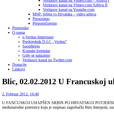
Veritasov kanal na Vimeo.com – Arhiva I
Veritasov kanal na Vimeo.com Arhiva II
Veritasov kanal na Youtube.com
MSP: Srbija vs Hrvatska – video arhiva
Prenosimo
Preporučujemo
Preporuke
O nama
e-Veritas Impresum
Predsjednik D.I.C „Veritas“
Saopštenja
Kontakt formular
Gdje se nalazimo
Veritasov kanal na Twitter.com
Donacije
Linkovi
Blic, 02.02.2012 U Francuskoj 
2. Februar 2012. 16:40
U FANCUSKOJ UHAPŠEN SRBIN PO HRVATSKOJ POTJERNICI/Francuska
međunarodne poternice koju je raspisao zagrebački Biro Interpola, sa