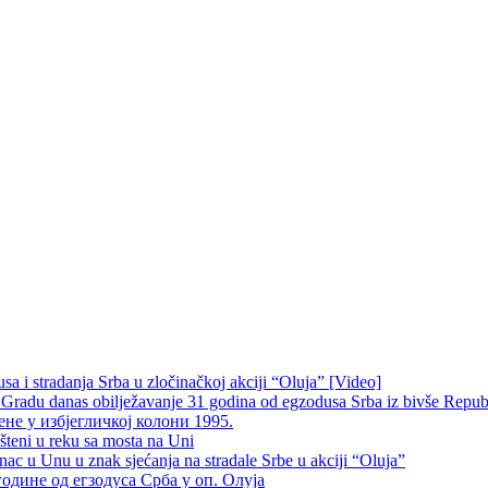
 i stradanja Srba u zločinačkoj akciji “Oluja” [Video]
radu danas obilježavanje 31 godina od egzodusa Srba iz bivše Repub
не у избјегличкој колони 1995.
šteni u reku sa mosta na Uni
 u Unu u znak sjećanja na stradale Srbe u akciji “Oluja”
одине од егзодуса Срба у оп. Олуја