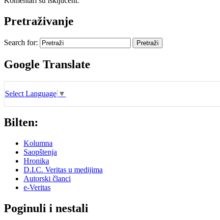
Komentari su isključeni.
Pretraživanje
Search for:
Google Translate
Select Language
▼
Bilten:
Kolumna
Saopštenja
Hronika
D.I.C. Veritas u medijima
Autorski članci
e-Veritas
Poginuli i nestali