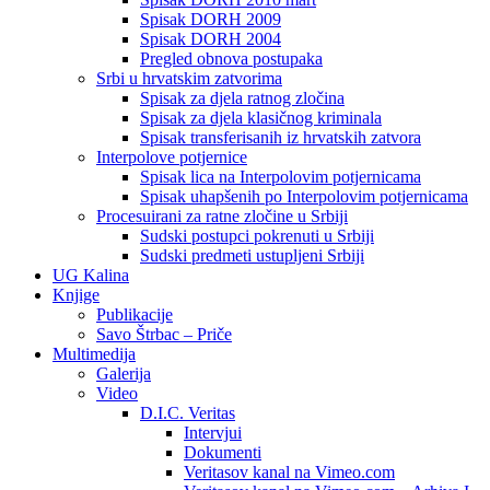
Spisak DORH 2009
Spisak DORH 2004
Pregled obnova postupaka
Srbi u hrvatskim zatvorima
Spisak za djela ratnog zločina
Spisak za djela klasičnog kriminala
Spisak transferisanih iz hrvatskih zatvora
Interpolove potjernice
Spisak lica na Interpolovim potjernicama
Spisak uhapšenih po Interpolovim potjernicama
Procesuirani za ratne zločine u Srbiji
Sudski postupci pokrenuti u Srbiji
Sudski predmeti ustupljeni Srbiji
UG Kalina
Knjige
Publikacije
Savo Štrbac – Priče
Multimedija
Galerija
Video
D.I.C. Veritas
Intervjui
Dokumenti
Veritasov kanal na Vimeo.com