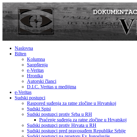
Naslovna
Bilten
Kolumna
Saopštenja
e-Veritas
Hronika
Autorski članci
D.I.C. Veritas u medijima
e-Veritas
Sudski postupci
Raspored suđenja za ratne zločine u Hrvatskoj
Sudski Spisi
Sudski postupci protiv Srba u RH
Praćenje suđenja za ratne zločine u Hrvatskoj
Sudski postupci protiv Hrvata u RH
Sudski postupci pred pravosuđem Republike Srbije
Sudski postupci na prostoru Ex Jugoslavije