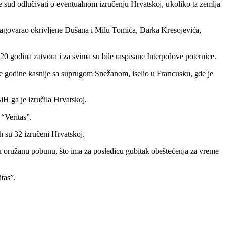
će sud odlučivati o eventualnom izručenju Hrvatskoj, ukoliko ta zemlja
nagovarao okrivljene Dušana i Milu Tomića, Darka Kresojevića,
 20 godina zatvora i za svima su bile raspisane Interpolove poternice.
ve godine kasnije sa suprugom Snežanom, iselio u Francusku, gde je
H ga je izručila Hrvatskoj.
 “Veritas”.
h su 32 izručeni Hrvatskoj.
a u oružanu pobunu, što ima za posledicu gubitak obeštećenja za vreme
tas”.