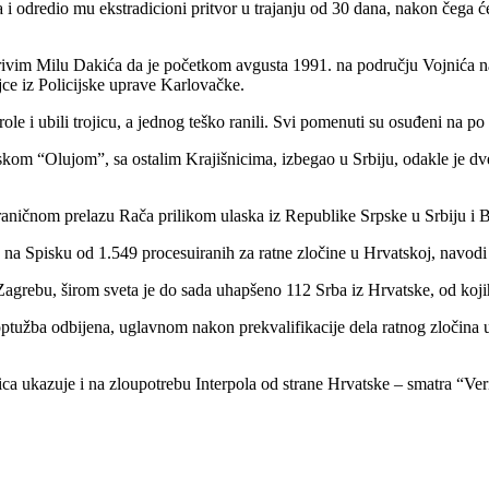
ja i odredio mu ekstradicioni pritvor u trajanju od 30 dana, nakon čega 
krivim Milu Dakića da je početkom avgusta 1991. na području Vojnića 
ce iz Policijske uprave Karlovačke.
le i ubili trojicu, a jednog teško ranili. Svi pomenuti su osuđeni na po
skom “Olujom”, sa ostalim Krajišnicima, izbegao u Srbiju, odakle je d
aničnom prelazu Rača prilikom ulaska iz Republike Srpske u Srbiju i Bi
e na Spisku od 1.549 procesuiranih za ratne zločine u Hrvatskoj, navodi
agrebu, širom sveta je do sada uhapšeno 112 Srba iz Hrvatske, od koji
e optužba odbijena, uglavnom nakon prekvalifikacije dela ratnog zločin
ica ukazuje i na zloupotrebu Interpola od strane Hrvatske – smatra “Veri