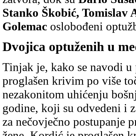
Stanko Škobić, Tomislav A
Golemac
oslobođeni optuž
Dvojica optuženih u m
Tinjak je, kako se navodi u
proglašen krivim po više to
nezakonitom uhićenju bošnj
godine, koji su odvedeni i z
za nečovječno postupanje pr
žene. Kordić je proglašen k