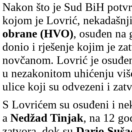
Nakon što je Sud BiH potvr
kojom je Lovrić, nekadašnj
obrane (HVO)
, osuđen na 
donio i rješenje kojim je z
novčanom. Lovrić je osuđen 
u nezakonitom uhićenju viš
ulice koji su odvezeni i zat
S Lovrićem su osuđeni i ne
a
Nedžad Tinjak
, na 12 go
zatvora, dok su
Dario Suša