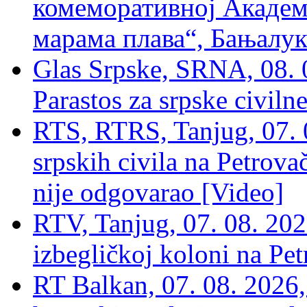
комеморативној Академи
марама плава“, Бањалука
Glas Srpske, SRNA, 08. 0
Parastos za srpske civilne
RTS, RTRS, Tanjug, 07. 0
srpskih civila na Petrovač
nije odgovarao [Video]
RTV, Tanjug, 07. 08. 2026
izbegličkoj koloni na Pet
RT Balkan, 07. 08. 2026,