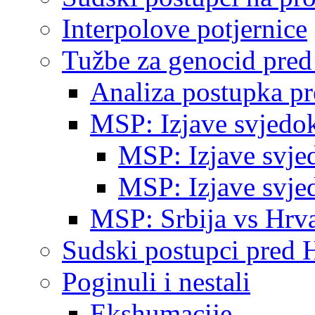
Interpolove potjernice
Tužbe za genocid pre
Analiza postupka p
MSP: Izjave svjedo
MSP: Izjave svje
MSP: Izjave svje
MSP: Srbija vs Hrva
Sudski postupci pred 
Poginuli i nestali
Ekshumacije