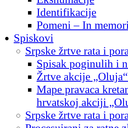
Identifikacije
Pomeni – In memor
Spiskovi
Srpske žrtve rata i po
Spisak poginulih i n
Žrtve akcije „Oluja“
Mape pravaca kretan
hrvatskoj akciji „Ol
Srpske žrtve rata i p
Procesuirani za ratne 