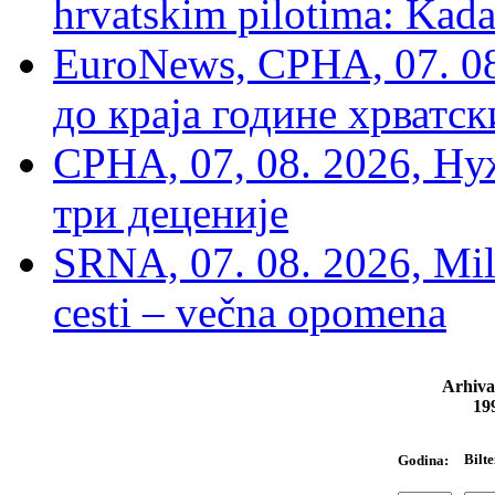
hrvatskim pilotima: Kada
EuroNews, СРНА, 07. 0
до краја године хрватс
СРНА, 07, 08. 2026, Ну
три деценије
SRNA, 07. 08. 2026, Mil
cesti – večna opomena
Arhiva
19
Bilte
Godina: