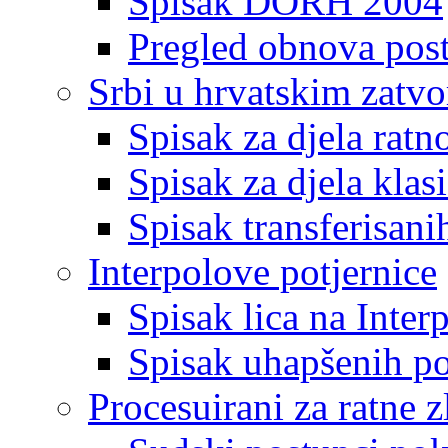
Spisak DORH 2004
Pregled obnova pos
Srbi u hrvatskim zatv
Spisak za djela ratn
Spisak za djela klas
Spisak transferisani
Interpolove potjernice
Spisak lica na Inte
Spisak uhapšenih po
Procesuirani za ratne z