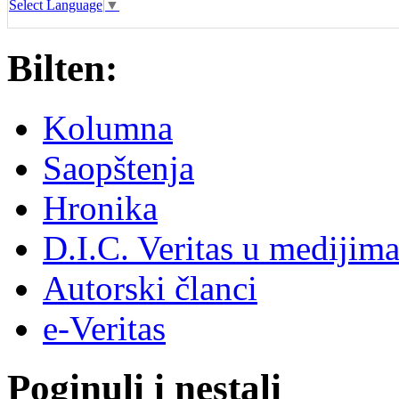
Select Language
▼
Bilten:
Kolumna
Saopštenja
Hronika
D.I.C. Veritas u medijim
Autorski članci
e-Veritas
Poginuli i nestali