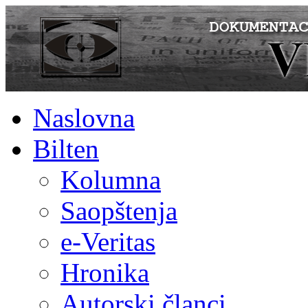
Naslovna
Bilten
Kolumna
Saopštenja
e-Veritas
Hronika
Autorski članci