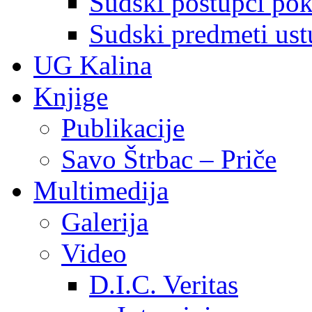
Sudski postupci pokr
Sudski predmeti ustu
UG Kalina
Knjige
Publikacije
Savo Štrbac – Priče
Multimedija
Galerija
Video
D.I.C. Veritas