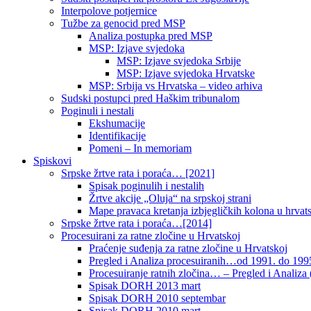
Interpolove potjernice
Tužbe za genocid pred MSP
Analiza postupka pred MSP
MSP: Izjave svjedoka
MSP: Izjave svjedoka Srbije
MSP: Izjave svjedoka Hrvatske
MSP: Srbija vs Hrvatska – video arhiva
Sudski postupci pred Haškim tribunalom
Poginuli i nestali
Ekshumacije
Identifikacije
Pomeni – In memoriam
Spiskovi
Srpske žrtve rata i poraća… [2021]
Spisak poginulih i nestalih
Žrtve akcije „Oluja“ na srpskoj strani
Mape pravaca kretanja izbjegličkih kolona u hrvats
Srpske žrtve rata i poraća…[2014]
Procesuirani za ratne zločine u Hrvatskoj
Praćenje suđenja za ratne zločine u Hrvatskoj
Pregled i Analiza procesuiranih…od 1991. do 1995
Procesuiranje ratnih zločina… – Pregled i Analiza (
Spisak DORH 2013 mart
Spisak DORH 2010 septembar
Spisak DORH 2010 mart