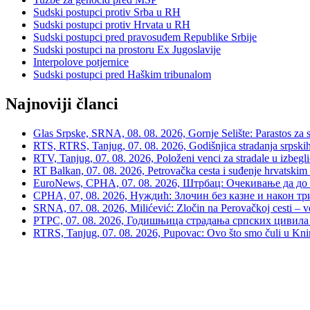
Sudski postupci protiv Srba u RH
Sudski postupci protiv Hrvata u RH
Sudski postupci pred pravosuđem Republike Srbije
Sudski postupci na prostoru Ex Jugoslavije
Interpolove potjernice
Sudski postupci pred Haškim tribunalom
Najnoviji članci
Glas Srpske, SRNA, 08. 08. 2026, Gornje Selište: Parastos za sr
RTS, RTRS, Tanjug, 07. 08. 2026, Godišnjica stradanja srpskih c
RTV, Tanjug, 07. 08. 2026, Položeni venci za stradale u izbegli
RT Balkan, 07. 08. 2026, Petrovačka cesta i suđenje hrvatskim
EuroNews, СРНА, 07. 08. 2026, Штрбац: Очекивање да до 
СРНА, 07, 08. 2026, Нуждић: Злочин без казне и након тр
SRNA, 07. 08. 2026, Milićević: Zločin na Perovačkoj cesti –
РТРС, 07. 08. 2026, Годишњица страдања српских цивила 
RTRS, Tanjug, 07. 08. 2026, Pupovac: Ovo što smo čuli u Kninu 