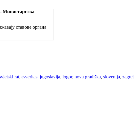
 – Министарства
жавају ставове органа
svjetski rat
,
e-veritas
,
jugoslavija
,
logor
,
nova gradiška
,
slovenija
,
zagre