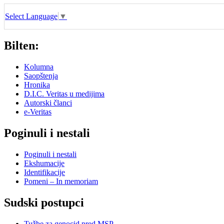
Select Language
▼
Bilten:
Kolumna
Saopštenja
Hronika
D.I.C. Veritas u medijima
Autorski članci
e-Veritas
Poginuli i nestali
Poginuli i nestali
Ekshumacije
Identifikacije
Pomeni – In memoriam
Sudski postupci
Tužbe za genocid pred MSP