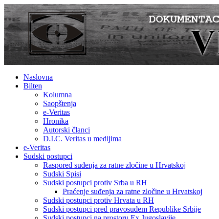
Naslovna
Bilten
Kolumna
Saopštenja
e-Veritas
Hronika
Autorski članci
D.I.C. Veritas u medijima
e-Veritas
Sudski postupci
Raspored suđenja za ratne zločine u Hrvatskoj
Sudski Spisi
Sudski postupci protiv Srba u RH
Praćenje suđenja za ratne zločine u Hrvatskoj
Sudski postupci protiv Hrvata u RH
Sudski postupci pred pravosuđem Republike Srbije
Sudski postupci na prostoru Ex Jugoslavije