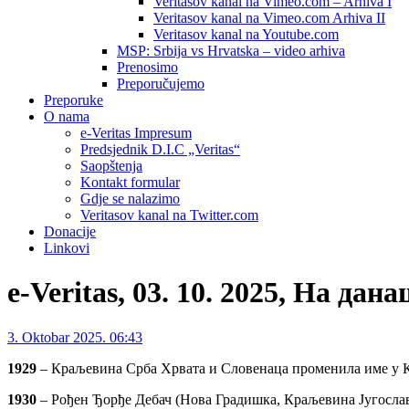
Veritasov kanal na Vimeo.com – Arhiva I
Veritasov kanal na Vimeo.com Arhiva II
Veritasov kanal na Youtube.com
MSP: Srbija vs Hrvatska – video arhiva
Prenosimo
Preporučujemo
Preporuke
O nama
e-Veritas Impresum
Predsjednik D.I.C „Veritas“
Saopštenja
Kontakt formular
Gdje se nalazimo
Veritasov kanal na Twitter.com
Donacije
Linkovi
e-Veritas, 03. 10. 2025, На дан
3. Oktobar 2025. 06:43
1929
– Краљевина Срба Хрвата и Словенаца променила име у К
1930
– Рођен Ђорђе Дебач (Нова Градишка, Краљевина Југославиј