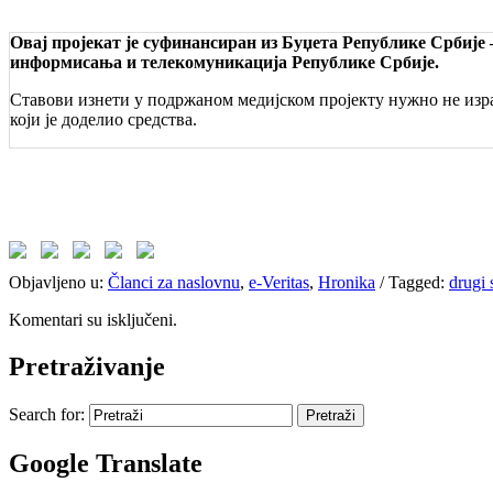
Овај пројекат је суфинансиран из Буџета Републике Србије
информисања и телекомуникација Републике Србије.
Ставови изнети у подржаном медијском пројекту нужно не изра
који је доделио средства.
Objavljeno u:
Članci za naslovnu
,
e-Veritas
,
Hronika
/
Tagged:
drugi 
Komentari su isključeni.
Pretraživanje
Search for:
Google Translate