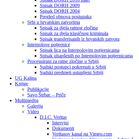
Spisak DORH 2009
Spisak DORH 2004
Pregled obnova postupaka
Srbi u hrvatskim zatvorima
Spisak za djela ratnog zločina
Spisak za djela klasičnog kriminala
Spisak transferisanih iz hrvatskih zatvora
Interpolove potjernice
Spisak lica na Interpolovim potjernicama
Spisak uhapšenih po Interpolovim potjernicama
Procesuirani za ratne zločine u Srbiji
Sudski postupci pokrenuti u Srbiji
Sudski predmeti ustupljeni Srbiji
UG Kalina
Knjige
Publikacije
Savo Štrbac – Priče
Multimedija
Galerija
Video
D.I.C. Veritas
Intervjui
Dokumenti
Veritasov kanal na Vimeo.com