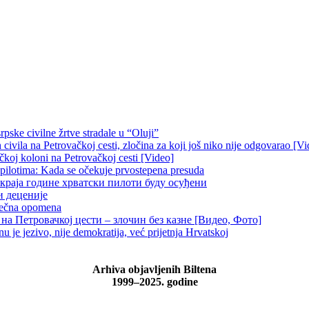
pske civilne žrtve stradale u “Oluji”
ivila na Petrovačkoj cesti, zločina za koji još niko nije odgovarao [Vi
čkoj koloni na Petrovačkoj cesti [Video]
 pilotima: Kada se očekuje prvostepena presuda
краја године хрватски пилоти буду осуђени
и деценије
 večna opomena
на Петровачкој цести – злочин без казне [Видео, Фото]
je jezivo, nije demokratija, već prijetnja Hrvatskoj
Arhiva objavljenih Biltena
1999–2025. godine