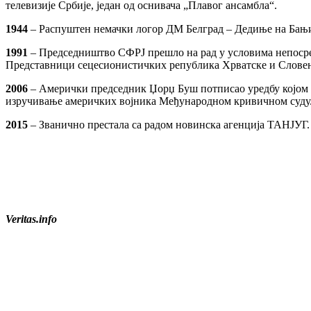
телевизије Србије, један од оснивача „Плавог ансамбла“.
1944
– Распуштен немачки логор ДМ Белград – Дедиње на Бањи
1991
– Председништво СФРЈ прешло на рад у условима непосредн
Представници сецесионистичких република Хрватске и Словени
2006
– Амерички председник Џорџ Буш потписао уредбу којом се
изручивање америчких војника Међународном кривичном суду
2015
– Званично престала са радом новинска агенција ТАНЈУГ.
Veritas.info