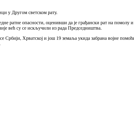
ци у Другом светском рату.
е ратне опасности, оценивши да је грађански рат на помолу и д
је већ су се искључили из рада Председништва.
 Србији, Хрватској и још 19 земаља укида забрана војне помоћи,
.