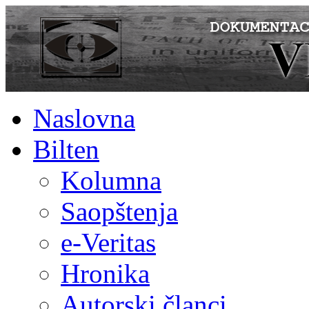
Naslovna
Bilten
Kolumna
Saopštenja
e-Veritas
Hronika
Autorski članci