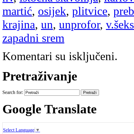
martić
,
osijek
,
plitvice
,
preb
krajina
,
un
,
unprofor
,
v.šeks
zapadni srem
Komentari su isključeni.
Pretraživanje
Search for:
Google Translate
Select Language
▼