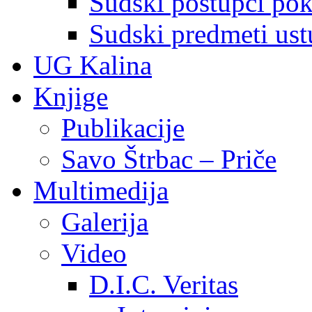
Sudski postupci pokr
Sudski predmeti ustu
UG Kalina
Knjige
Publikacije
Savo Štrbac – Priče
Multimedija
Galerija
Video
D.I.C. Veritas