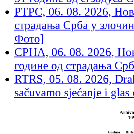
РТРС, 06. 08. 2026, Нов
страдања Срба у злочин
Фото]
СРНА, 06. 08. 2026, Н
године од страдања Срб
RTRS, 05. 08. 2026, Drak
sačuvamo sjećanje i glas
Arhiva
19
Bilte
Godina: