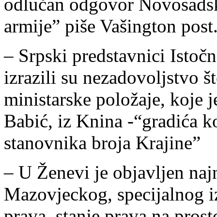
odlučan odgovor Novosads
armije” piše Vašington post
– Srpski predstavnici Istoč
izrazili su nezadovoljstvo š
ministarske položaje, koje 
Babić, iz Knina -“gradića 
stanovnika broja Krajine”
– U Ženevi je objavljen najn
Mazovjeckog, specijalnog iz
prava, stanje prava na pros