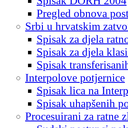
Spisak DORH 2004
Pregled obnova pos
Srbi u hrvatskim zatv
Spisak za djela ratn
Spisak za djela klas
Spisak transferisani
Interpolove potjernice
Spisak lica na Inte
Spisak uhapšenih po
Procesuirani za ratne z