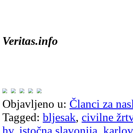
Veritas.info
Objavljeno u:
Članci za na
Tagged:
bljesak
,
civilne žrt
hv
,
istočna slavonija
,
karlo