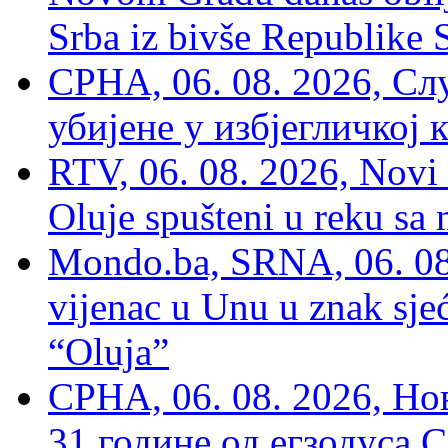
Srba iz bivše Republike 
СРНА, 06. 08. 2026, Сл
убијене у избјегличкој 
RTV, 06. 08. 2026, Novi 
Oluje spušteni u reku sa
Mondo.ba, SRNA, 06. 08
vijenac u Unu u znak sjeć
“Oluja”
СРНА, 06. 08. 2026, Н
31 године од егзодуса С