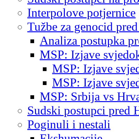
Interpolove potjernice
Tužbe za genocid pre
Analiza postupka p
MSP: Izjave svjedo
MSP: Izjave svje
MSP: Izjave svje
MSP: Srbija vs Hrva
Sudski postupci pred 
Poginuli i nestali
Ekshumacije