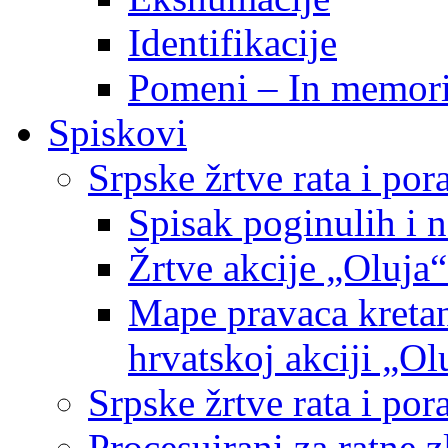
Identifikacije
Pomeni – In memor
Spiskovi
Srpske žrtve rata i po
Spisak poginulih i n
Žrtve akcije „Oluja“
Mape pravaca kretan
hrvatskoj akciji „Ol
Srpske žrtve rata i p
Procesuirani za ratne 