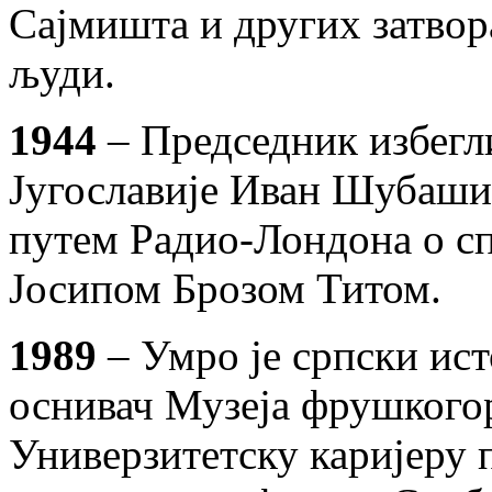
Сајмишта и других затвор
људи.
1944
– Председник избегл
Југославије Иван Шубашић
путем Радио-Лондона о сп
Јосипом Брозом Титом.
1989
– Умро је српски ис
оснивач Музеја фрушкого
Универзитетску каријеру п