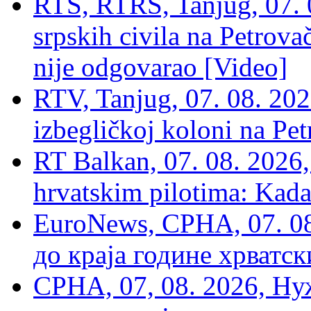
RTS, RTRS, Tanjug, 07. 0
srpskih civila na Petrovač
nije odgovarao [Video]
RTV, Tanjug, 07. 08. 2026
izbegličkoj koloni na Pet
RT Balkan, 07. 08. 2026,
hrvatskim pilotima: Kada
EuroNews, СРНА, 07. 0
до краја године хрватс
СРНА, 07, 08. 2026, Ну