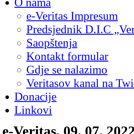
O nama
e-Veritas Impresum
Predsjednik D.I.C „Ver
Saopštenja
Kontakt formular
Gdje se nalazimo
Veritasov kanal na Twi
Donacije
Linkovi
e-Veritas, 09. 07. 20