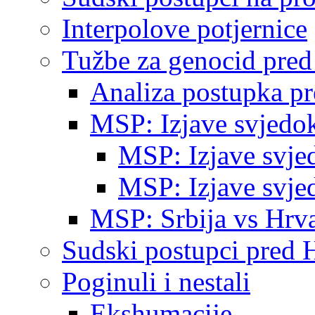
Interpolove potjernice
Tužbe za genocid pre
Analiza postupka p
MSP: Izjave svjedo
MSP: Izjave svje
MSP: Izjave svje
MSP: Srbija vs Hrva
Sudski postupci pred 
Poginuli i nestali
Ekshumacije