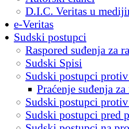
D.I.C. Veritas u medij
e-Veritas
Sudski postupci
Raspored suđenja za ra
Sudski Spisi
Sudski postupci proti
Praćenje suđenja za 
Sudski postupci proti
Sudski postupci pred 
Sudski postupci na pro