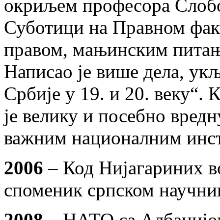
окриљем професора Слобод
Суботици на Правном факу
правом, мањинским пита
Написао је више дела, ук
Србије у 19. и 20. веку“.
је велику и посебно вредн
важним националним инст
2006
– Код Нијагариних в
споменик српском научни
2008
– НАТО са Албанијо