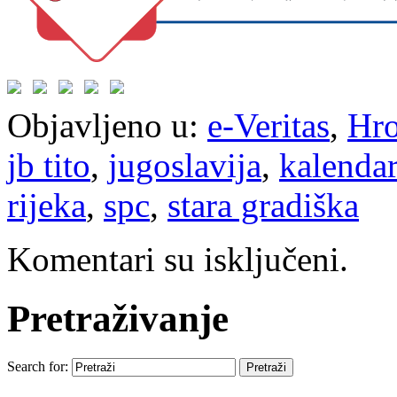
Objavljeno u:
e-Veritas
,
Hro
jb tito
,
jugoslavija
,
kalendar
rijeka
,
spc
,
stara gradiška
Komentari su isključeni.
Pretraživanje
Search for: