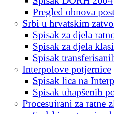
Spisak DORH 2004
Pregled obnova pos
Srbi u hrvatskim zatv
Spisak za djela ratn
Spisak za djela klas
Spisak transferisani
Interpolove potjernice
Spisak lica na Inte
Spisak uhapšenih po
Procesuirani za ratne z