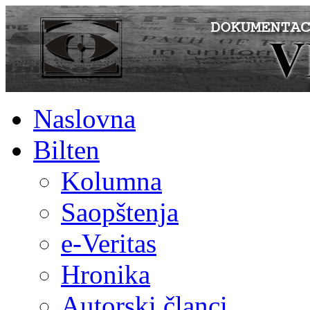
Naslovna
Bilten
Kolumna
Saopštenja
e-Veritas
Hronika
Autorski članci