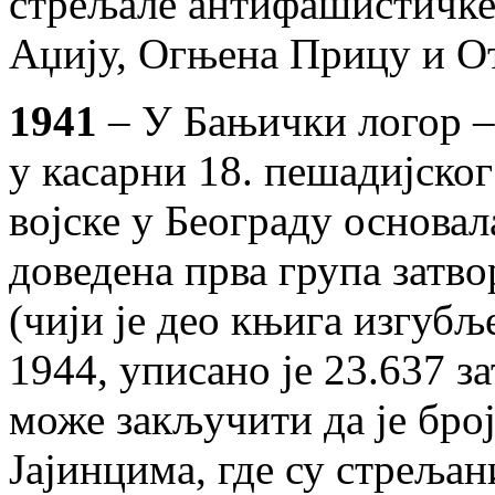
стрељале антифашистичке
Аџију, Огњена Прицу и О
1941
– У Бањички логор – 
у касарни 18. пешадијско
војске у Београду основал
доведена прва група затво
(чији је део књига изгубљ
1944, уписано је 23.637 з
може закључити да је бројк
Јајинцима, где су стрељан