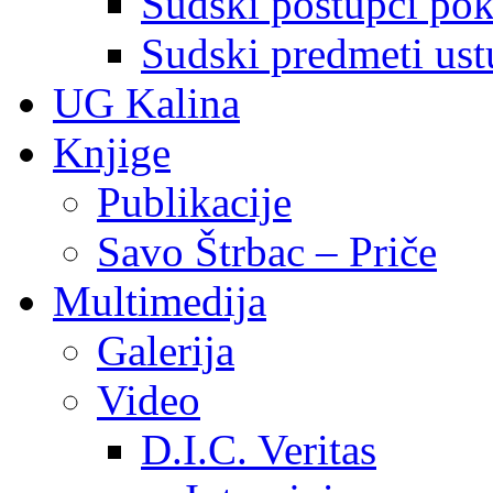
Sudski postupci pokr
Sudski predmeti ustu
UG Kalina
Knjige
Publikacije
Savo Štrbac – Priče
Multimedija
Galerija
Video
D.I.C. Veritas