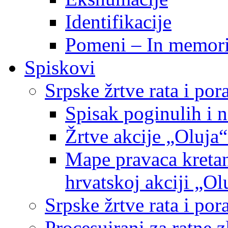
Identifikacije
Pomeni – In memor
Spiskovi
Srpske žrtve rata i po
Spisak poginulih i n
Žrtve akcije „Oluja“
Mape pravaca kretan
hrvatskoj akciji „Ol
Srpske žrtve rata i p
Procesuirani za ratne 