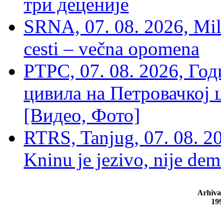
три деценије
SRNA, 07. 08. 2026, Mil
cesti – večna opomena
РТРС, 07. 08. 2026, Г
цивила на Петровачкој ц
[Видео, Фото]
RTRS, Tanjug, 07. 08. 2
Kninu je jezivo, nije dem
Arhiva
19