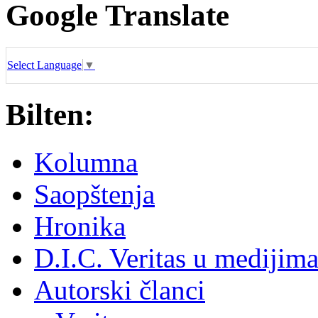
Google Translate
Select Language
▼
Bilten:
Kolumna
Saopštenja
Hronika
D.I.C. Veritas u medijim
Autorski članci