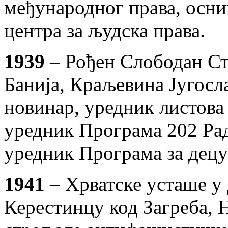
међународног права, осни
центра за људска права.
1939
– Рођен Слободан Ст
Банија, Краљевина Југосла
новинар, уредник листова 
уредник Програма 202 Рад
уредник Програма за децу
1941
– Хрватске усташе у 
Керестинцу код Загреба, 