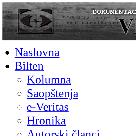
Naslovna
Bilten
Kolumna
Saopštenja
e-Veritas
Hronika
Autorski članci