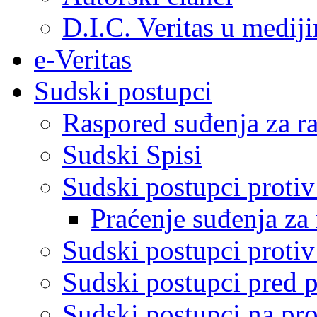
D.I.C. Veritas u medij
e-Veritas
Sudski postupci
Raspored suđenja za ra
Sudski Spisi
Sudski postupci proti
Praćenje suđenja za 
Sudski postupci proti
Sudski postupci pred 
Sudski postupci na pro