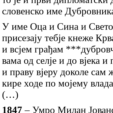
словенско име Дубровник
У име Оца и Сина и Свето
присезају тебје кнеже Кр
и всјем грађам ***дубров
вама од селје и до вјека и
и праву вјеру доколе сам
кире ходе по мојему владан
(…)
1847
– Умро Милан Јовано