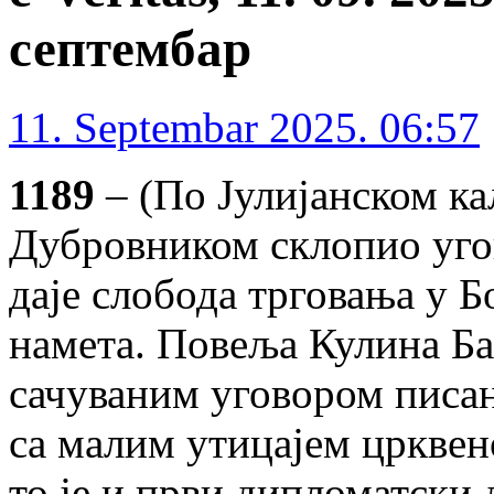
септембар
11. Septembar 2025. 06:57
1189
– (По Јулијанском ка
Дубровником склопио уго
даје слобода трговања у 
намета. Повеља Кулина Ба
сачуваним уговором писа
са малим утицајем црквен
то је и први дипломатски 