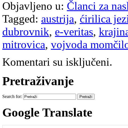
Objavljeno u:
Članci za na
Tagged:
austrija
,
ćirilica jez
dubrovnik
,
e-veritas
,
krajin
mitrovica
,
vojvoda momčilo
Komentari su isključeni.
Pretraživanje
Search for:
Google Translate