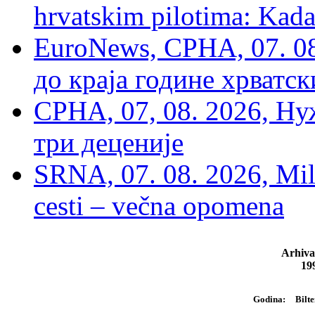
hrvatskim pilotima: Kada
EuroNews, СРНА, 07. 0
до краја године хрватс
СРНА, 07, 08. 2026, Ну
три деценије
SRNA, 07. 08. 2026, Mil
cesti – večna opomena
Arhiva
19
Bilte
Godina: