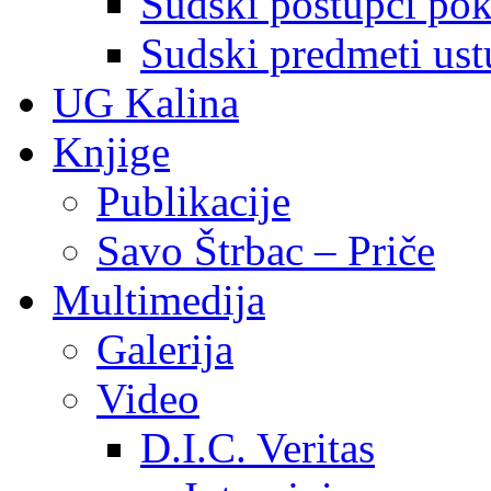
Sudski postupci pokr
Sudski predmeti ustu
UG Kalina
Knjige
Publikacije
Savo Štrbac – Priče
Multimedija
Galerija
Video
D.I.C. Veritas