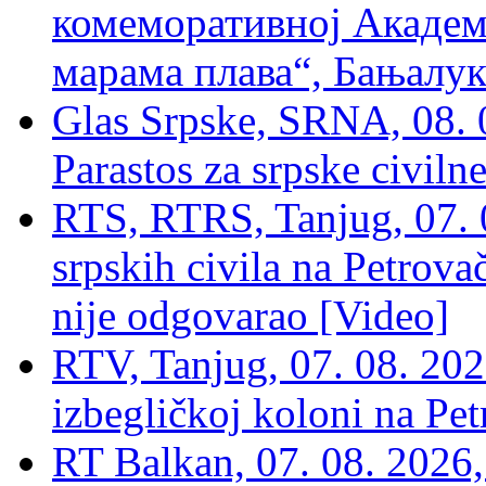
комеморативној Академи
марама плава“, Бањалука
Glas Srpske, SRNA, 08. 0
Parastos za srpske civilne
RTS, RTRS, Tanjug, 07. 0
srpskih civila na Petrovač
nije odgovarao [Video]
RTV, Tanjug, 07. 08. 2026
izbegličkoj koloni na Pet
RT Balkan, 07. 08. 2026,