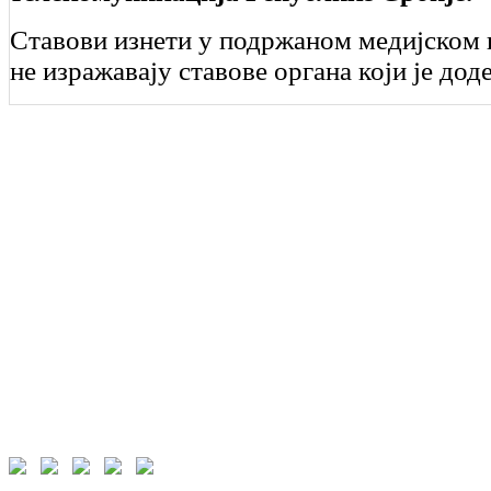
Ставови изнети у подржаном медијском 
не изражавају ставове органа који је дод