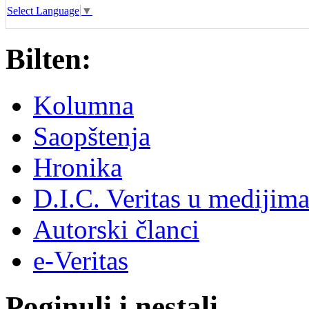
Select Language
▼
Bilten:
Kolumna
Saopštenja
Hronika
D.I.C. Veritas u medijim
Autorski članci
e-Veritas
Poginuli i nestali