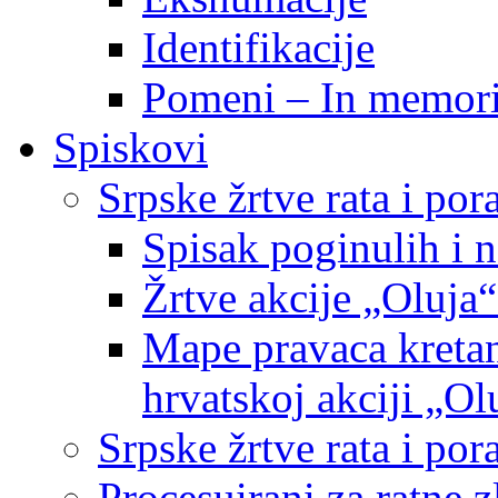
Identifikacije
Pomeni – In memor
Spiskovi
Srpske žrtve rata i po
Spisak poginulih i n
Žrtve akcije „Oluja“
Mape pravaca kretan
hrvatskoj akciji „Ol
Srpske žrtve rata i p
Procesuirani za ratne 