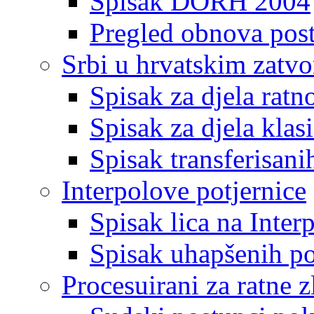
Spisak DORH 2004
Pregled obnova pos
Srbi u hrvatskim zatv
Spisak za djela ratn
Spisak za djela klas
Spisak transferisani
Interpolove potjernice
Spisak lica na Inte
Spisak uhapšenih po
Procesuirani za ratne z