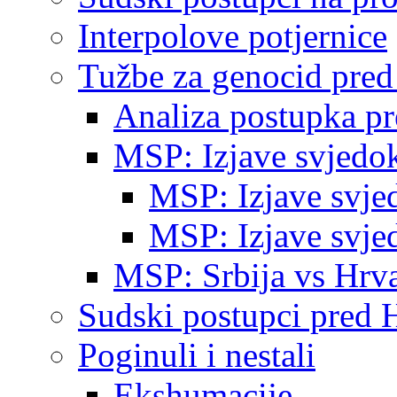
Interpolove potjernice
Tužbe za genocid pre
Analiza postupka p
MSP: Izjave svjedo
MSP: Izjave svje
MSP: Izjave svje
MSP: Srbija vs Hrva
Sudski postupci pred 
Poginuli i nestali
Ekshumacije