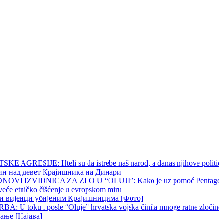
 AGRESIJE: Hteli su da istrebe naš narod, a danas njihove političk
чин над девет Крајишника на Динари
OVI IZVIDNICA ZA ZLO U “OLUJI”: Kako je uz pomoć Pentagona p
veće etničko čišćenje u evropskom miru
ни вијенци убијеним Крајишницима [Фото]
 U toku i posle “Oluje” hrvatska vojska činila mnoge ratne zločine p
ање [Најава]