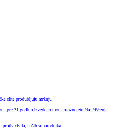
e elite produbljuju mržnju
re 31 godinu izvedeno monstruozno etničko čišćenje
rotiv civila, naših sunarodnika