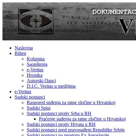
Naslovna
Bilten
Kolumna
Saopštenja
e-Veritas
Hronika
Autorski članci
D.I.C. Veritas u medijima
e-Veritas
Sudski postupci
Raspored suđenja za ratne zločine u Hrvatskoj
Sudski Spisi
Sudski postupci protiv Srba u RH
Praćenje suđenja za ratne zločine u Hrvatskoj
Sudski postupci protiv Hrvata u RH
Sudski postupci pred pravosuđem Republike Srbije
Sudski postupci na prostoru Ex Jugoslavije