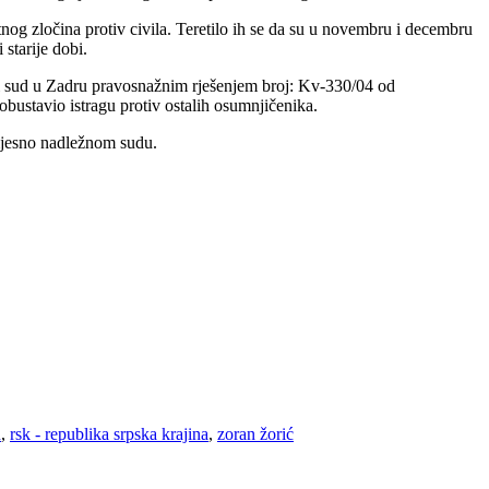
og zločina protiv civila. Teretilo ih se da su u novembru i decembru
starije dobi.
ki sud u Zadru pravosnažnim rješenjem broj: Kv-330/04 od
bustavio istragu protiv ostalih osumnjičenika.
mjesno nadležnom sudu.
n
,
rsk - republika srpska krajina
,
zoran žorić