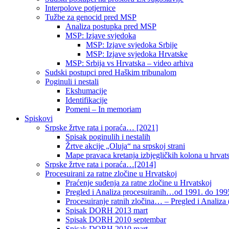
Interpolove potjernice
Tužbe za genocid pred MSP
Analiza postupka pred MSP
MSP: Izjave svjedoka
MSP: Izjave svjedoka Srbije
MSP: Izjave svjedoka Hrvatske
MSP: Srbija vs Hrvatska – video arhiva
Sudski postupci pred Haškim tribunalom
Poginuli i nestali
Ekshumacije
Identifikacije
Pomeni – In memoriam
Spiskovi
Srpske žrtve rata i poraća… [2021]
Spisak poginulih i nestalih
Žrtve akcije „Oluja“ na srpskoj strani
Mape pravaca kretanja izbjegličkih kolona u hrvats
Srpske žrtve rata i poraća…[2014]
Procesuirani za ratne zločine u Hrvatskoj
Praćenje suđenja za ratne zločine u Hrvatskoj
Pregled i Analiza procesuiranih…od 1991. do 1995
Procesuiranje ratnih zločina… – Pregled i Analiza (
Spisak DORH 2013 mart
Spisak DORH 2010 septembar
Spisak DORH 2010 mart