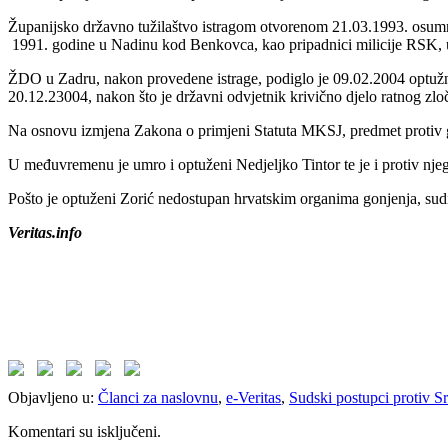
Županijsko državno tužilaštvo istragom otvorenom 21.03.1993. osumnji
1991. godine u Nadinu kod Benkovca, kao pripadnici milicije RSK, u
ŽDO u Zadru, nakon provedene istrage, podiglo je 09.02.2004 optužn
20.12.23004, nakon što je državni odvjetnik krivično djelo ratnog zl
Na osnovu izmjena Zakona o primjeni Statuta MKSJ, predmet protiv g
U međuvremenu je umro i optuženi Nedjeljko Tintor te je i protiv nje
Pošto je optuženi Zorić nedostupan hrvatskim organima gonjenja, sud
Veritas.info
Objavljeno u:
Članci za naslovnu
,
e-Veritas
,
Sudski postupci protiv 
Komentari su isključeni.