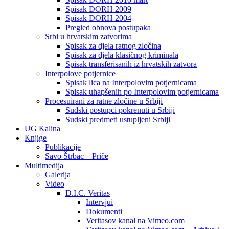
Spisak DORH 2009
Spisak DORH 2004
Pregled obnova postupaka
Srbi u hrvatskim zatvorima
Spisak za djela ratnog zločina
Spisak za djela klasičnog kriminala
Spisak transferisanih iz hrvatskih zatvora
Interpolove potjernice
Spisak lica na Interpolovim potjernicama
Spisak uhapšenih po Interpolovim potjernicama
Procesuirani za ratne zločine u Srbiji
Sudski postupci pokrenuti u Srbiji
Sudski predmeti ustupljeni Srbiji
UG Kalina
Knjige
Publikacije
Savo Štrbac – Priče
Multimedija
Galerija
Video
D.I.C. Veritas
Intervjui
Dokumenti
Veritasov kanal na Vimeo.com