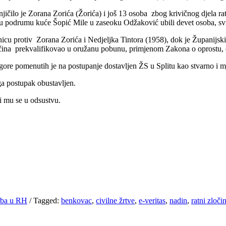
čilo je Zorana Zorića (Žorića) i još 13 osoba zbog krivičnog djela ratn
 podrumu kuće Šopić Mile u zaseoku Odžaković ubili devet osoba, svi 
icu protiv Zorana Zorića i Nedjeljka Tintora (1958), dok je Županijs
očina prekvalifikovao u oružanu pobunu, primjenom Zakona o oprostu, o
ore pomenutih je na postupanje dostavljen ŽS u Splitu kao stvarno i 
ga postupak obustavljen.
i mu se u odsustvu.
Srba u RH
/
Tagged:
benkovac
,
civilne žrtve
,
e-veritas
,
nadin
,
ratni zloči