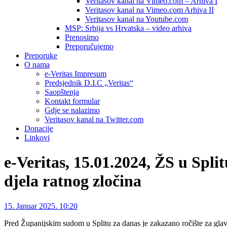
Veritasov kanal na Vimeo.com – Arhiva I
Veritasov kanal na Vimeo.com Arhiva II
Veritasov kanal na Youtube.com
MSP: Srbija vs Hrvatska – video arhiva
Prenosimo
Preporučujemo
Preporuke
O nama
e-Veritas Impresum
Predsjednik D.I.C „Veritas“
Saopštenja
Kontakt formular
Gdje se nalazimo
Veritasov kanal na Twitter.com
Donacije
Linkovi
e-Veritas, 15.01.2024, ŽS u Spli
djela ratnog zločina
15. Januar 2025. 10:20
Pred Županijskim sudom u Splitu za danas je zakazano ročište za glav