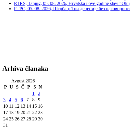
RTRS, Tanjug, 05. 08. 2026, Hrvatska i ove godine slavi “Oluj
РТРС, 05. 08. 2026, Штрбац: Три деценије без одговорнос
Arhiva članaka
Avgust 2026
P
U
S
Č
P
S
N
1
2
3
4
5
6
7
8
9
10
11
12
13
14
15
16
17
18
19
20
21
22
23
24
25
26
27
28
29
30
31