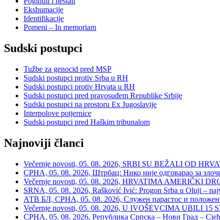
Poginuli i nestali
Ekshumacije
Identifikacije
Pomeni – In memoriam
Sudski postupci
Tužbe za genocid pred MSP
Sudski postupci protiv Srba u RH
Sudski postupci protiv Hrvata u RH
Sudski postupci pred pravosuđem Republike Srbije
Sudski postupci na prostoru Ex Jugoslavije
Interpolove potjernice
Sudski postupci pred Haškim tribunalom
Najnoviji članci
Večernje novosti, 05. 08. 2026, SRBI SU BEŽALI OD HRVATSKE
СРНА, 05. 08. 2026, Штрбац: Нико није одговарао за зло
Večernje novosti, 05. 08. 2026, HRVATIMA AMERIČKI DRON
SRNA, 05. 08. 2026, Rašković Ivić: Progon Srba u Oluji – naj
АТВ БЛ, СРНА, 05. 08. 2026, Служен парастос и положе
Večernje novosti, 05. 08. 2026, U IVOŠEVCIMA UBILI 15 SRBA:
СРНА, 05. 08. 2026, Република Српска – Нови Град – Сјећ