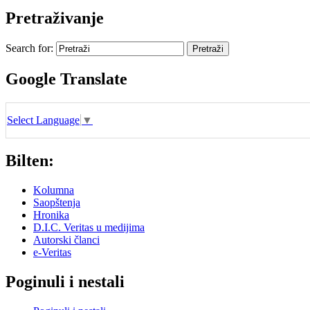
Pretraživanje
Search for:
Google Translate
Select Language
▼
Bilten:
Kolumna
Saopštenja
Hronika
D.I.C. Veritas u medijima
Autorski članci
e-Veritas
Poginuli i nestali