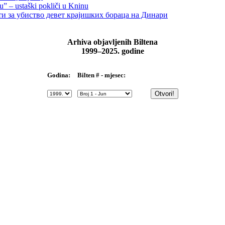
u” – ustaški pokliči u Kninu
ти за убиство девет крајишких бораца на Динари
Arhiva objavljenih Biltena
1999–2025. godine
Bilten # - mjesec:
Godina: