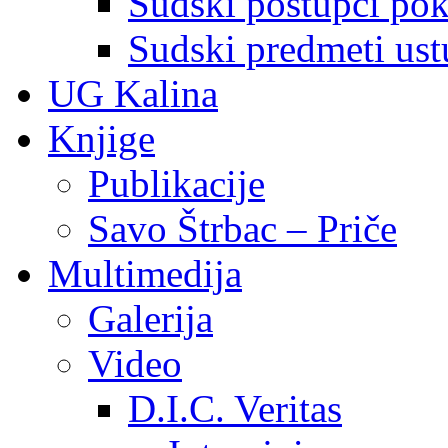
Sudski postupci pokr
Sudski predmeti ustu
UG Kalina
Knjige
Publikacije
Savo Štrbac – Priče
Multimedija
Galerija
Video
D.I.C. Veritas