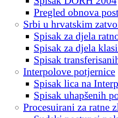
Spisak DORH 2004
Pregled obnova pos
Srbi u hrvatskim zatv
Spisak za djela ratn
Spisak za djela klas
Spisak transferisani
Interpolove potjernice
Spisak lica na Inte
Spisak uhapšenih po
Procesuirani za ratne z