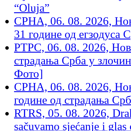
“Oluja”
СРНА, 06. 08. 2026, Н
31 године од егзодуса С
РТРС, 06. 08. 2026, Нов
страдања Срба у злочин
Фото]
СРНА, 06. 08. 2026, Н
године од страдања Срб
RTRS, 05. 08. 2026, Drak
sačuvamo sjećanje i glas