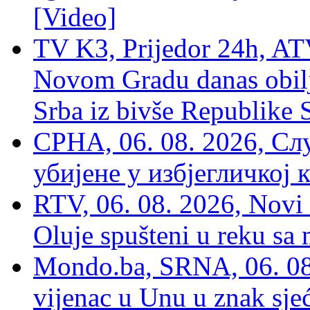
[Video]
TV K3, Prijedor 24h, ATV
Novom Gradu danas obilj
Srba iz bivše Republike 
СРНА, 06. 08. 2026, Сл
убијене у избјегличкој 
RTV, 06. 08. 2026, Novi 
Oluje spušteni u reku sa
Mondo.ba, SRNA, 06. 08
vijenac u Unu u znak sjeć