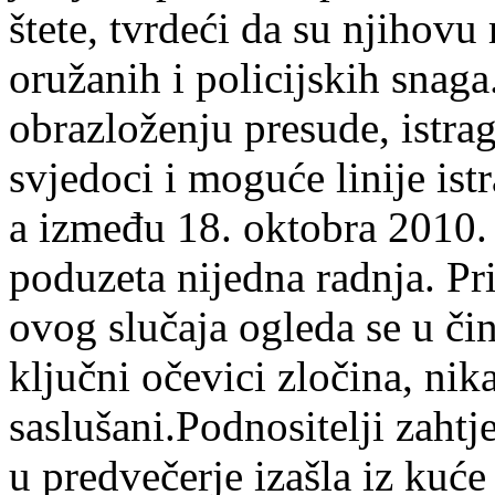
štete, tvrdeći da su njihovu
oružanih i policijskih snag
obrazloženju presude, istraga
svjedoci i moguće linije istr
a između 18. oktobra 2010. i
poduzeta nijedna radnja. Pr
ovog slučaja ogleda se u čin
ključni očevici zločina, ni
saslušani.Podnositelji zahtj
u predvečerje izašla iz kuće