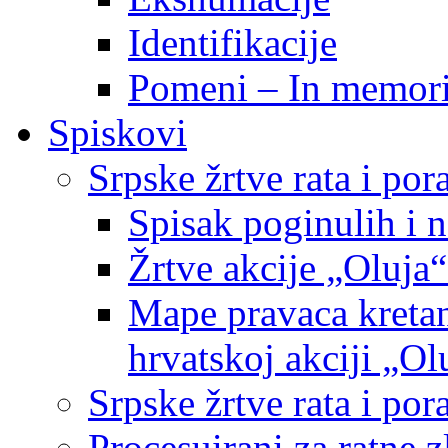
Identifikacije
Pomeni – In memor
Spiskovi
Srpske žrtve rata i po
Spisak poginulih i n
Žrtve akcije „Oluja“
Mape pravaca kretan
hrvatskoj akciji „Ol
Srpske žrtve rata i p
Procesuirani za ratne 