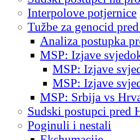
Interpolove potjernice
Tužbe za genocid pre
Analiza postupka p
MSP: Izjave svjedo
MSP: Izjave svje
MSP: Izjave svje
MSP: Srbija vs Hrva
Sudski postupci pred 
Poginuli i nestali
Ekshumacije