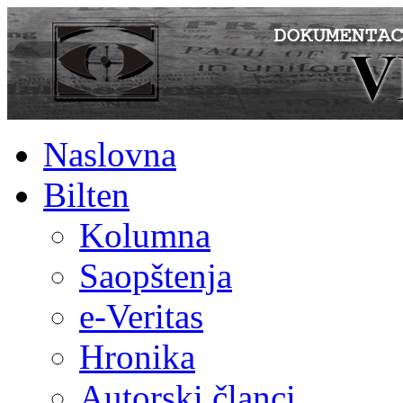
Naslovna
Bilten
Kolumna
Saopštenja
e-Veritas
Hronika
Autorski članci