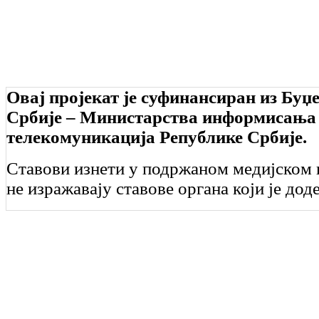
Овај пројекат је суфинансиран из Буџ
Србије – Министарства информисања
телекомуникација Републике Србије.
Ставови изнети у подржаном медијском 
не изражавају ставове органа који је дод