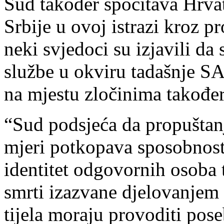
Sud također spočitava Hrvat
Srbije u ovoj istrazi kroz p
neki svjedoci su izjavili da
službe u okviru tadašnje S
na mjestu zločinima također 
“Sud podsjeća da propuštanje
mjeri potkopava sposobnost 
identitet odgovornih osoba 
smrti izazvane djelovanjem
tijela moraju provoditi pos