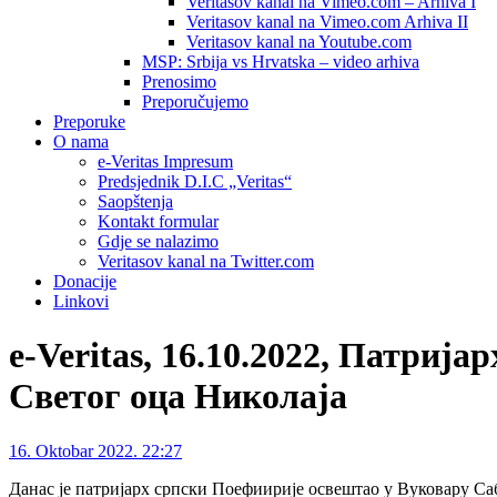
Veritasov kanal na Vimeo.com – Arhiva I
Veritasov kanal na Vimeo.com Arhiva II
Veritasov kanal na Youtube.com
MSP: Srbija vs Hrvatska – video arhiva
Prenosimo
Preporučujemo
Preporuke
O nama
e-Veritas Impresum
Predsjednik D.I.C „Veritas“
Saopštenja
Kontakt formular
Gdje se nalazimo
Veritasov kanal na Twitter.com
Donacije
Linkovi
e-Veritas, 16.10.2022, Патри
Светог оца Николаја
16. Oktobar 2022. 22:27
Данас је патријарх српски Поефиирије освештао у Вуковару С