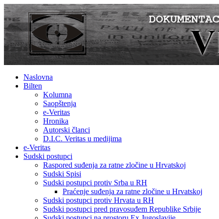
Naslovna
Bilten
Kolumna
Saopštenja
e-Veritas
Hronika
Autorski članci
D.I.C. Veritas u medijima
e-Veritas
Sudski postupci
Raspored suđenja za ratne zločine u Hrvatskoj
Sudski Spisi
Sudski postupci protiv Srba u RH
Praćenje suđenja za ratne zločine u Hrvatskoj
Sudski postupci protiv Hrvata u RH
Sudski postupci pred pravosuđem Republike Srbije
Sudski postupci na prostoru Ex Jugoslavije