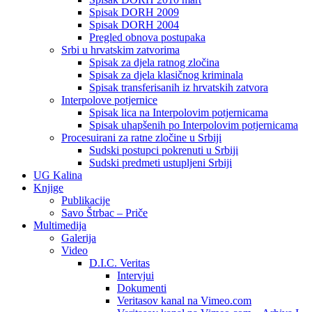
Spisak DORH 2009
Spisak DORH 2004
Pregled obnova postupaka
Srbi u hrvatskim zatvorima
Spisak za djela ratnog zločina
Spisak za djela klasičnog kriminala
Spisak transferisanih iz hrvatskih zatvora
Interpolove potjernice
Spisak lica na Interpolovim potjernicama
Spisak uhapšenih po Interpolovim potjernicama
Procesuirani za ratne zločine u Srbiji
Sudski postupci pokrenuti u Srbiji
Sudski predmeti ustupljeni Srbiji
UG Kalina
Knjige
Publikacije
Savo Štrbac – Priče
Multimedija
Galerija
Video
D.I.C. Veritas
Intervjui
Dokumenti
Veritasov kanal na Vimeo.com