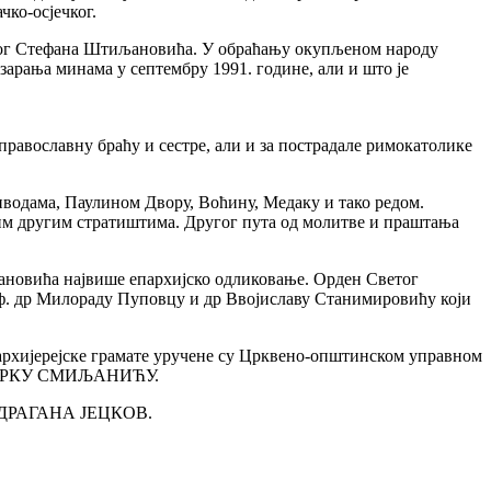
чко-осјечког.
ветог Стефана Штиљановића. У обраћању окупљеном народу
зарања минама у септембру 1991. године, али и што је
 православну браћу и сестре, али и за пострадале римокатолике
риводама, Паулином Двору, Воћину, Медаку и тако редом.
гим другим стратиштима. Другог пута од молитве и праштања
ановића највише епархијско одликовање. Орден Светог
ф. др Милораду Пуповцу и др Ввојиславу Станимировићу који
хијерејске грамате уручене су Црквено-општинском управном
МИРКУ СМИЉАНИЋУ.
-а ДРАГАНА ЈЕЦКОВ.