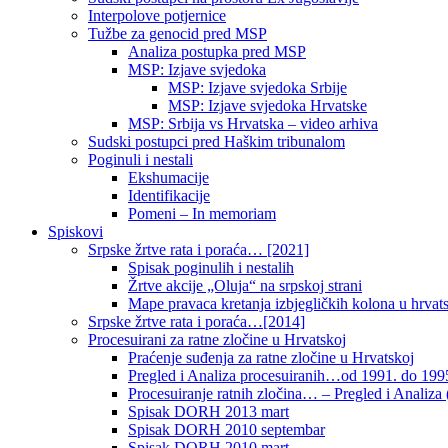
Interpolove potjernice
Tužbe za genocid pred MSP
Analiza postupka pred MSP
MSP: Izjave svjedoka
MSP: Izjave svjedoka Srbije
MSP: Izjave svjedoka Hrvatske
MSP: Srbija vs Hrvatska – video arhiva
Sudski postupci pred Haškim tribunalom
Poginuli i nestali
Ekshumacije
Identifikacije
Pomeni – In memoriam
Spiskovi
Srpske žrtve rata i poraća… [2021]
Spisak poginulih i nestalih
Žrtve akcije „Oluja“ na srpskoj strani
Mape pravaca kretanja izbjegličkih kolona u hrvats
Srpske žrtve rata i poraća…[2014]
Procesuirani za ratne zločine u Hrvatskoj
Praćenje suđenja za ratne zločine u Hrvatskoj
Pregled i Analiza procesuiranih…od 1991. do 1995
Procesuiranje ratnih zločina… – Pregled i Analiza (
Spisak DORH 2013 mart
Spisak DORH 2010 septembar
Spisak DORH 2010 mart