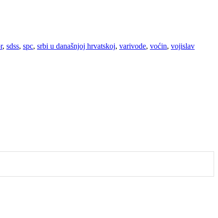
r
,
sdss
,
spc
,
srbi u današnjoj hrvatskoj
,
varivode
,
voćin
,
vojislav