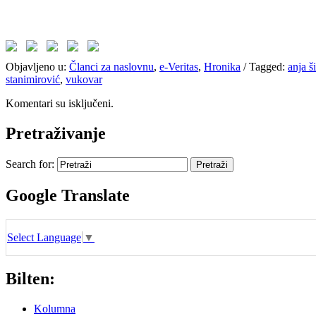
Objavljeno u:
Članci za naslovnu
,
e-Veritas
,
Hronika
/
Tagged:
anja 
stanimirović
,
vukovar
Komentari su isključeni.
Pretraživanje
Search for:
Google Translate
Select Language
▼
Bilten:
Kolumna