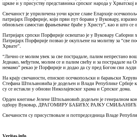
цркве и у присуству представника српског народа у Хрватској 
Свечаност је уприличена уочи крсне славе Епархије осечкопо
патријарх Порфирије, који први пут борави у Вуковару, изразио
обновљен самостан фрањевачке браће у Христу”, као и што се 
Патријарх српски Порфирије освештао је у Вуковару Саборни 
Патријарх Порфирије позвао је окупљене на молитву за “све пос
Хрвате”.
“Лично се молим увек за све пострадале, палим непрестано вош
Једнако, међутим, молим се и палим свећу и за пострадале на
немамо” рекао је Порфирије и додао да су пред Богом сви људи 
На крају свечаности, епископ осечкопољски и барањски Херув
Стефана Штиљановића је додељен и Влади Републике Србије ко
су се истакли у обнови Николајевског храма и Српског дома.
Орден кнегиње Јелене Штиљановић додељен је генералном ко
одбору Вуковар, ДРАГОМИРУ БАБИЋУ, РАЈКУ СМИЉА
Свечаности су присуствовале и потпредседница Владе Реп
Veritas.info