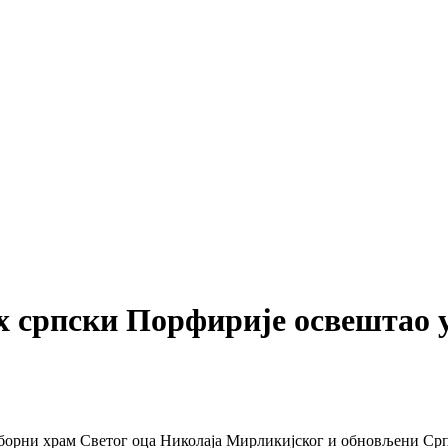
јарх српски Порфирије освештао
аборни храм Светог оца Николаја Мирликијског и обновљени Ср