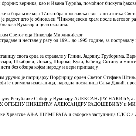
и бројних верника, као и Ивана Ћурића, помоћног бискупа ђакова
љске и барањске која 17.октобра прославља свог заштитника С
 је радост што је обновљен “Николајевски храм после његовог ра
обнавља Вуковар и цела околина.
храм Светог оца Николаја Мирликијског
традале и нестале у рату од 1991. до 1995.године, за пострадалу
таницу свога срца за страдале у Глини, Јадовну, Груборима, Ва
 Овчари, Шкабрњи, Ловасу, Широкој Кули, Баћину, Сотину и мно
исти без обзира којем народу и вери припадају.
им уручио је патријарху Порфирију орден Светог Стефана Штиљ
ји је примила изасланица, народна посланица Сања Дакић, про
нзулу Републике Србије у Вуковару АЛЕКСАНДРУ НАКИЋУ, а ар
НИЋУ, ОГЊЕНУ НИКШИЋУ, АЛЕКСАНДРУ РАДОШЕВИЋУ и 
ублике Хрватске АЊА ШИМПРАГА и саборска заступница СДСС