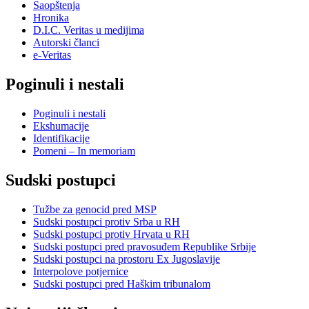
Saopštenja
Hronika
D.I.C. Veritas u medijima
Autorski članci
e-Veritas
Poginuli i nestali
Poginuli i nestali
Ekshumacije
Identifikacije
Pomeni – In memoriam
Sudski postupci
Tužbe za genocid pred MSP
Sudski postupci protiv Srba u RH
Sudski postupci protiv Hrvata u RH
Sudski postupci pred pravosuđem Republike Srbije
Sudski postupci na prostoru Ex Jugoslavije
Interpolove potjernice
Sudski postupci pred Haškim tribunalom