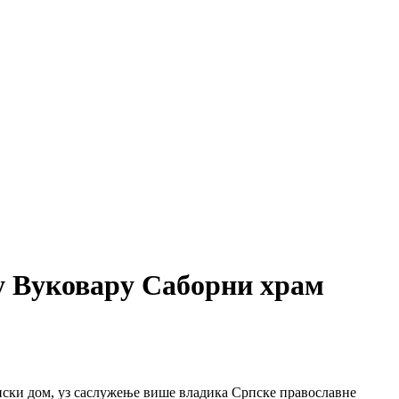
 у Вуковару Саборни храм
пски дом, уз саслужење више владика Српске православне