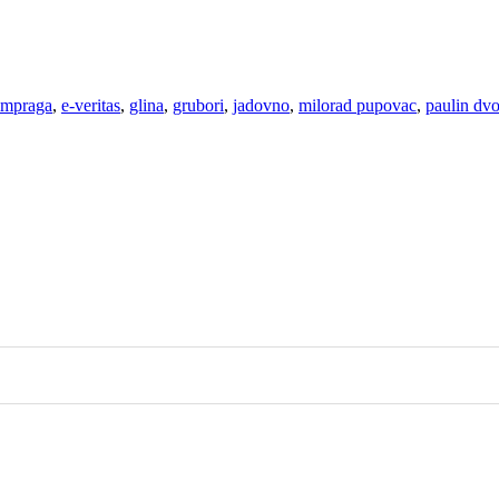
šimpraga
,
e-veritas
,
glina
,
grubori
,
jadovno
,
milorad pupovac
,
paulin dvo