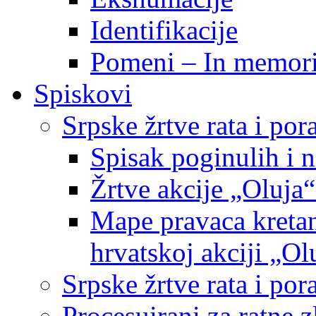
Identifikacije
Pomeni – In memor
Spiskovi
Srpske žrtve rata i po
Spisak poginulih i n
Žrtve akcije „Oluja“
Mape pravaca kretan
hrvatskoj akciji „Ol
Srpske žrtve rata i p
Procesuirani za ratne 