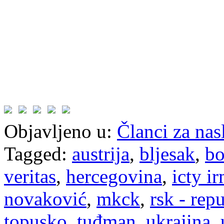
Objavljeno u:
Članci za na
Tagged:
austrija
,
bljesak
,
bo
veritas
,
hercegovina
,
icty i
novaković
,
mkck
,
rsk - rep
topusko
,
tuđman
,
ukrajina
,