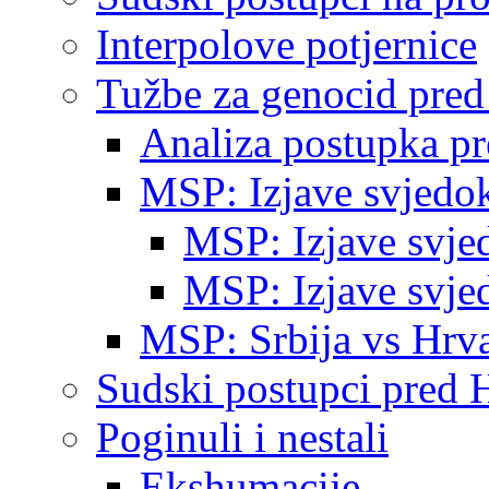
Interpolove potjernice
Tužbe za genocid pre
Analiza postupka p
MSP: Izjave svjedo
MSP: Izjave svje
MSP: Izjave svje
MSP: Srbija vs Hrva
Sudski postupci pred 
Poginuli i nestali
Ekshumacije