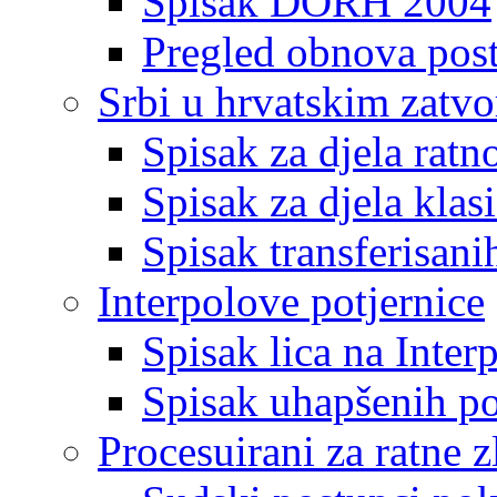
Spisak DORH 2004
Pregled obnova pos
Srbi u hrvatskim zatv
Spisak za djela ratn
Spisak za djela klas
Spisak transferisani
Interpolove potjernice
Spisak lica na Inte
Spisak uhapšenih po
Procesuirani za ratne z