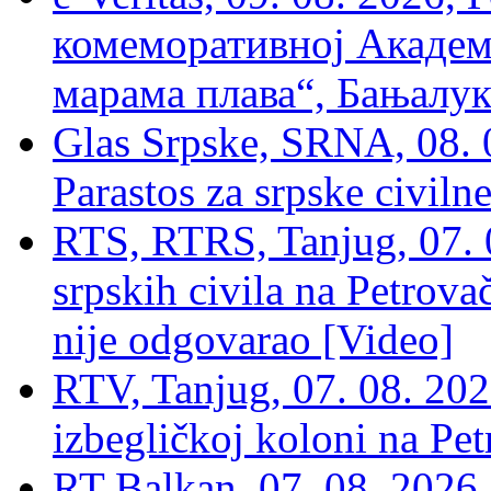
комеморативној Академи
марама плава“, Бањалука
Glas Srpske, SRNA, 08. 0
Parastos za srpske civilne
RTS, RTRS, Tanjug, 07. 0
srpskih civila na Petrovač
nije odgovarao [Video]
RTV, Tanjug, 07. 08. 2026
izbegličkoj koloni na Pet
RT Balkan, 07. 08. 2026,