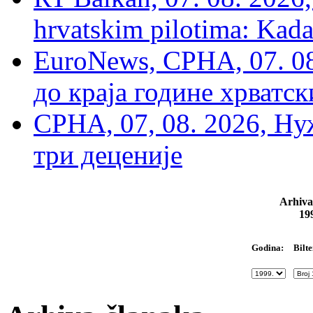
hrvatskim pilotima: Kada
EuroNews, СРНА, 07. 0
до краја године хрватс
СРНА, 07, 08. 2026, Ну
три деценије
Arhiva
19
Bilte
Godina: