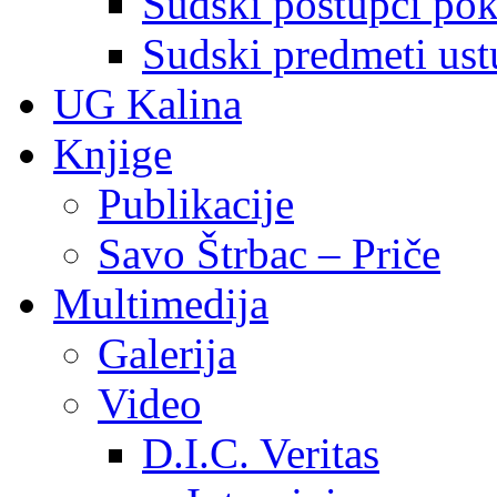
Sudski postupci pokr
Sudski predmeti ustu
UG Kalina
Knjige
Publikacije
Savo Štrbac – Priče
Multimedija
Galerija
Video
D.I.C. Veritas