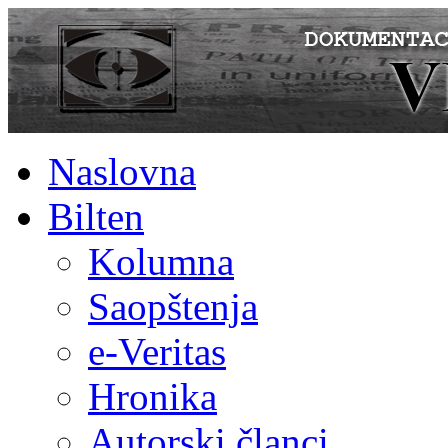
Naslovna
Bilten
Kolumna
Saopštenja
e-Veritas
Hronika
Autorski članci