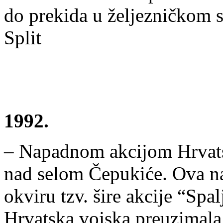
do prekida u željezničkom s
Split
1992.
– Napadnom akcijom Hrvatsk
nad selom Čepukiće. Ova na
okviru tzv. šire akcije “Sp
Hrvatska vojska preuzimal