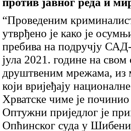
против јавног реда и ми
“Проведеним криминалис
утврђено је како је осум
пребива на подручју САД-а
јула 2021. године на сво
друштвеним мрежама, из 
који вријеђају националне
Хрватске чиме је починио
Оптужни приједлог је при
Опћинског суда у Шибеник