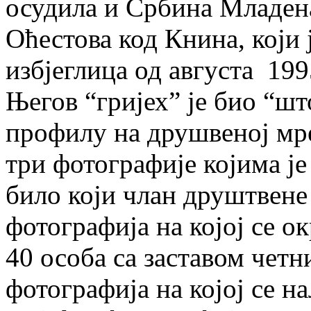
осудила и Србина Младен
Оћестова код Книна, који ј
избјеглица од августа 199
Његов “гријех” је био “шт
профилу на друшвеној мр
три фотографије којима је
било који члан друштвене
фотографија на којој се о
40 особа са заставом четн
фотографија на којој се н