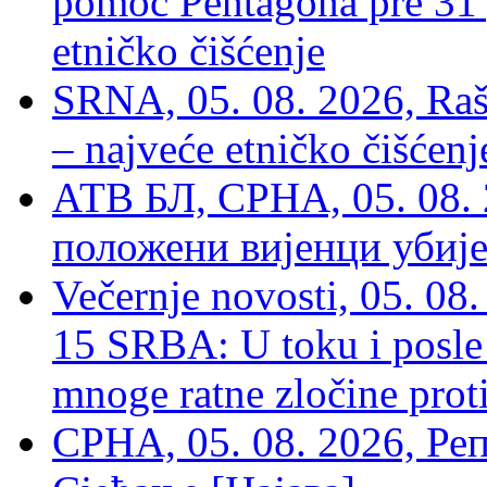
pomoć Pentagona pre 31
etničko čišćenje
SRNA, 05. 08. 2026, Rašk
– najveće etničko čišćen
АТВ БЛ, СРНА, 05. 08. 
положени вијенци убиј
Večernje novosti, 05. 
15 SRBA: U toku i posle 
mnoge ratne zločine proti
СРНА, 05. 08. 2026, Ре