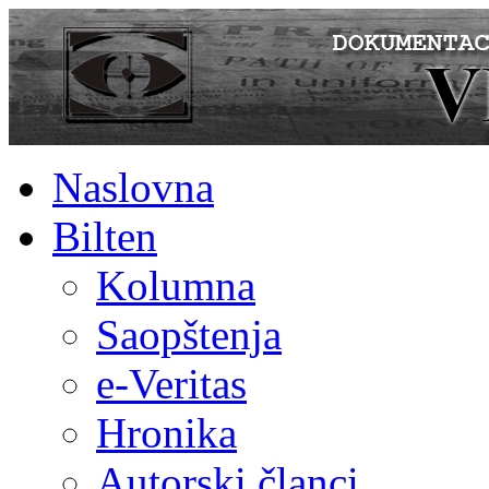
Naslovna
Bilten
Kolumna
Saopštenja
e-Veritas
Hronika
Autorski članci