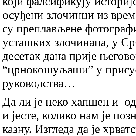
који фалсификују историј
осуђени злочинци из вре
су преплављене фотографи
усташких злочинаца, у С
десетак дана прије његов
“црнокошуљаши” у присус
руководства…
Да ли је неко хапшен и од
и јесте, колико нам је поз
казну. Изгледа да је хрват