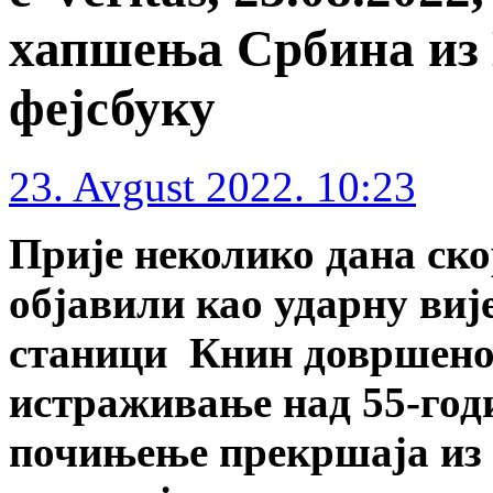
хапшења Србина из 
фејсбуку
23. Avgust 2022. 10:23
Прије неколико дана ско
објавили као ударну вије
станици Книн довршено
истраживање над 55-го
почињење прекршаја из