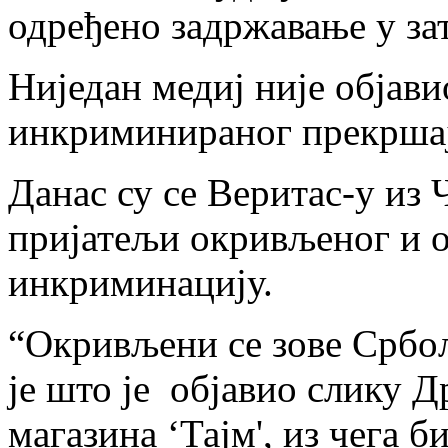
одређено задржавање у зат
Ниједан медиј није објав
инкриминираног прекршај
Данас су се Веритас-у из 
пријатељи окривљеног и о
инкриминацију.
“Окривљени се зове Срб
је што је објавио слику Д
магазина ‘Тајм', из чега б