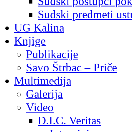
Sudski postupci pokr
Sudski predmeti ustu
UG Kalina
Knjige
Publikacije
Savo Štrbac – Priče
Multimedija
Galerija
Video
D.I.C. Veritas