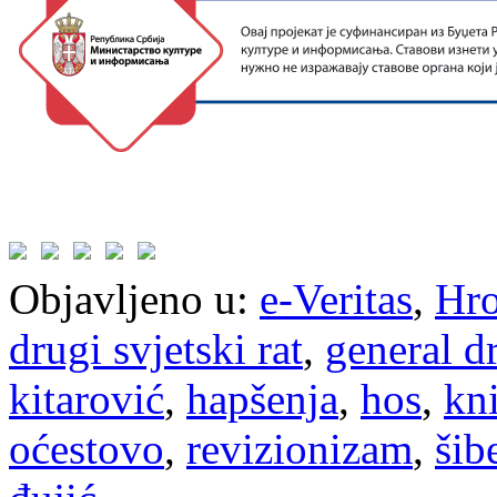
Objavljeno u:
e-Veritas
,
Hro
drugi svjetski rat
,
general d
kitarović
,
hapšenja
,
hos
,
kn
oćestovo
,
revizionizam
,
šib