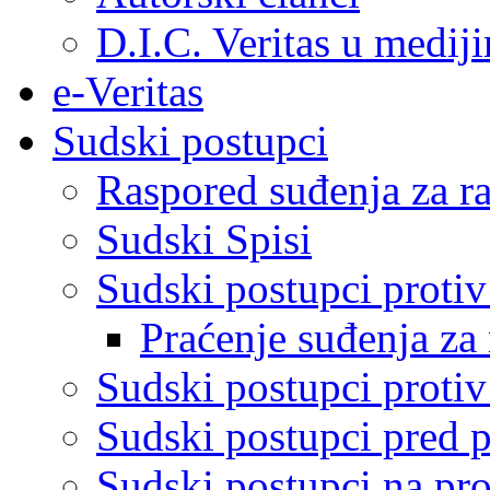
D.I.C. Veritas u medij
e-Veritas
Sudski postupci
Raspored suđenja za ra
Sudski Spisi
Sudski postupci proti
Praćenje suđenja za 
Sudski postupci proti
Sudski postupci pred 
Sudski postupci na pro