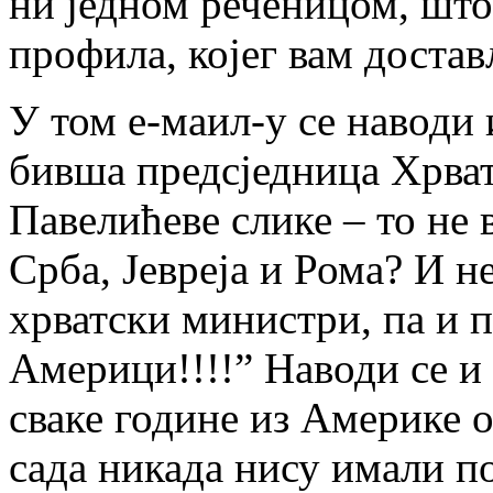
ни једном реченицом, што
профила, којег вам доста
У том е-маил-у се наводи 
бивша предсједница Хрват
Павелићеве слике – то не
Срба, Јевреја и Рома? И н
хрватски министри, па и 
Америци!!!!” Наводи се и
сваке године из Америке о
сада никада нису имали п