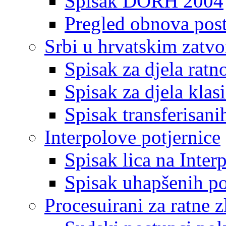
Spisak DORH 2004
Pregled obnova pos
Srbi u hrvatskim zatv
Spisak za djela ratn
Spisak za djela klas
Spisak transferisani
Interpolove potjernice
Spisak lica na Inte
Spisak uhapšenih po
Procesuirani za ratne z