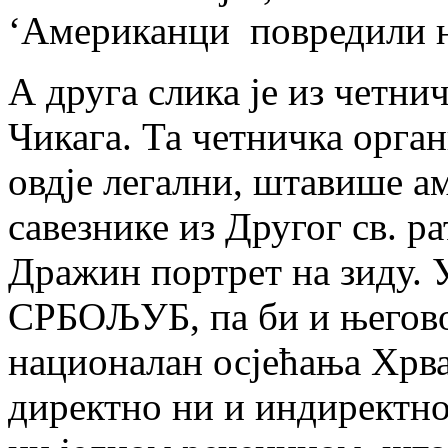
‘Американци повредили н
А друга слика је из четни
Чикага. Та четничка орга
овдје легални, штавише ам
савезнике из Другог св. ра
Дражин портрет на зиду. У
СРБОЉУБ, па би и његово
националан осјећања Хрва
директно ни и индиректн