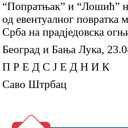
“Попратњак” и “Лошић” н
од евентуалног повратка 
Срба на прадједовска огњ
Београд и Бања Лука, 23.0
П Р Е Д С Ј Е Д Н И К
Саво Штрбац