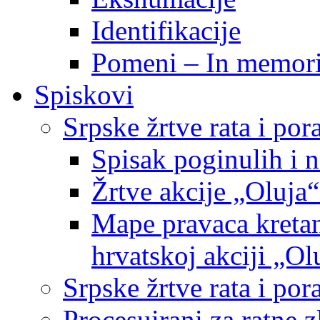
Identifikacije
Pomeni – In memor
Spiskovi
Srpske žrtve rata i po
Spisak poginulih i n
Žrtve akcije „Oluja“
Mape pravaca kretan
hrvatskoj akciji „Ol
Srpske žrtve rata i p
Procesuirani za ratne 