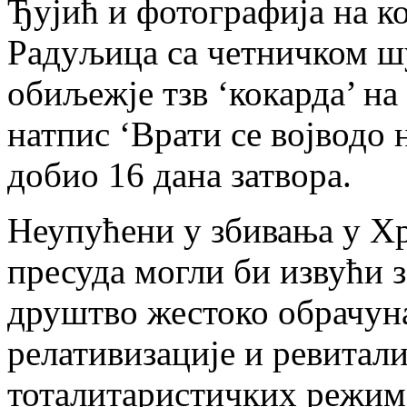
Ђујић и фотографија на к
Радуљица са четничком шуб
обиљежје тзв ‘кокарда’ на
натпис ‘Врати се војводо н
добио 16 дана затвора.
Неупућени у збивања у Хр
пресуда могли би извући з
друштво жестоко обрачун
релативизације и ревитал
тоталитаристичких режим