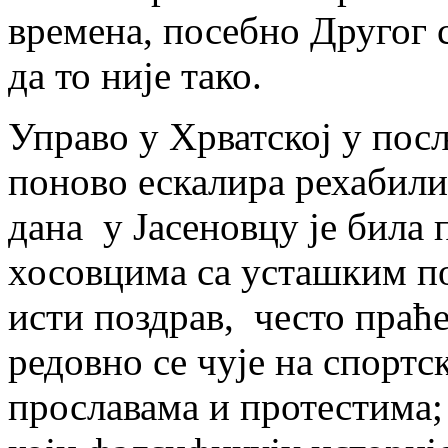
времена, посебно Другог с
да то није тако.
Управо у Хрватској у пос
поново ескалира рехабили
дана у Јасеновцу је била
хосовцима са усташким п
исти поздрав, често праћ
редовно се чује на спорт
прославама и протестима;