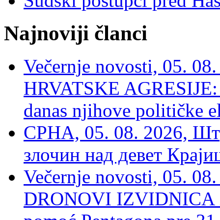
Sudski postupci pred Ha
Najnoviji članci
Večernje novosti, 05. 
HRVATSKE AGRESIJE: Hte
danas njihove političke e
СРНА, 05. 08. 2026, Шт
злочин над девет Крај
Večernje novosti, 05.
DRONOVI IZVIDNICA ZA