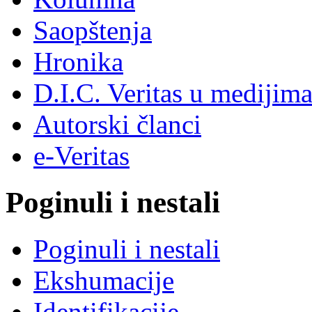
Saopštenja
Hronika
D.I.C. Veritas u medijim
Autorski članci
e-Veritas
Poginuli i nestali
Poginuli i nestali
Ekshumacije
Identifikacije