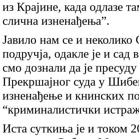
из Крајине, када одлазе та
слична изненађења”.
Јавило нам се и неколико
подручја, одакле је и сад
смо дознали да је пресуду
Прекршајног суда у Шибе
изненађење и книнских пол
“криминалистички истраж
Иста суткиња је и током 2