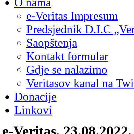
O nama
e-Veritas Impresum
Predsjednik D.I.C „Ver
Saopštenja
Kontakt formular
Gdje se nalazimo
Veritasov kanal na Twi
Donacije
Linkovi
e-Veritas, 23.08.2