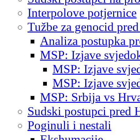
Interpolove potjernice
Tužbe za genocid pre
Analiza postupka p
MSP: Izjave svjedo
MSP: Izjave svje
MSP: Izjave svje
MSP: Srbija vs Hrva
Sudski postupci pred 
Poginuli i nestali
Ekshumacije