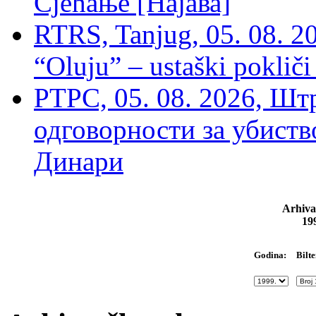
Сјећање [Најава]
RTRS, Tanjug, 05. 08. 20
“Oluju” – ustaški poklič
РТРС, 05. 08. 2026, Шт
одговорности за убиств
Динари
Arhiva
19
Bilte
Godina: