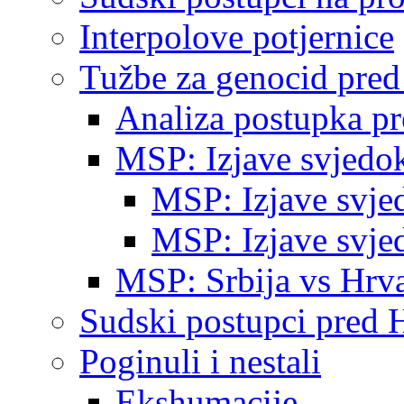
Interpolove potjernice
Tužbe za genocid pre
Analiza postupka p
MSP: Izjave svjedo
MSP: Izjave svje
MSP: Izjave svje
MSP: Srbija vs Hrva
Sudski postupci pred 
Poginuli i nestali
Ekshumacije