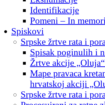
Identifikacije
Pomeni – In memor
Spiskovi
Srpske žrtve rata i po
Spisak poginulih i n
Žrtve akcije „Oluja“
Mape pravaca kretan
hrvatskoj akciji „Ol
Srpske žrtve rata i p
Procesuirani za ratne 