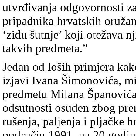
utvrđivanja odgovornosti za
pripadnika hrvatskih oružan
‘zidu šutnje’ koji otežava n
takvih predmeta.”
Jedan od loših primjera kak
izjavi Ivana Šimonovića, mi
predmetu Milana Španovića
odsutnosti osuđen zbog pre
rušenja, paljenja i pljačke 
području 1991. na 20 godina