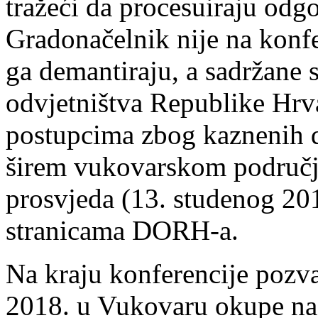
tražeći da procesuiraju odg
Gradonačelnik nije na konf
ga demantiraju, a sadržane
odvjetništva Republike Hrva
postupcima zbog kaznenih d
širem vukovarskom području
prosvjeda (13. studenog 20
stranicama DORH-a.
Na kraju konferencije pozva
2018. u Vukovaru okupe na 