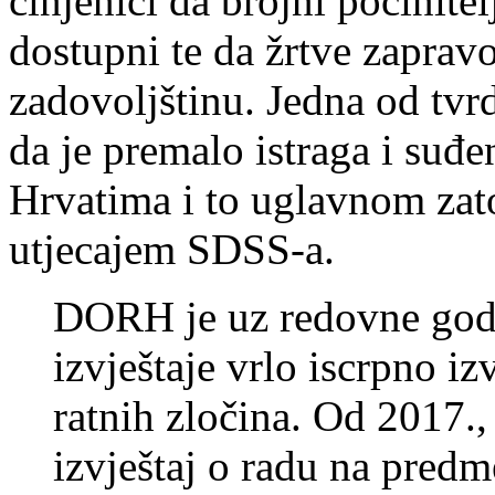
činjenici da brojni počinitel
dostupni te da žrtve zaprav
zadovoljštinu. Jedna od tvrd
da je premalo istraga i suđe
Hrvatima i to uglavnom zat
utjecajem SDSS-a.
DORH je uz redovne godi
izvještaje vrlo iscrpno i
ratnih zločina. Od 2017.,
izvještaj o radu na predm