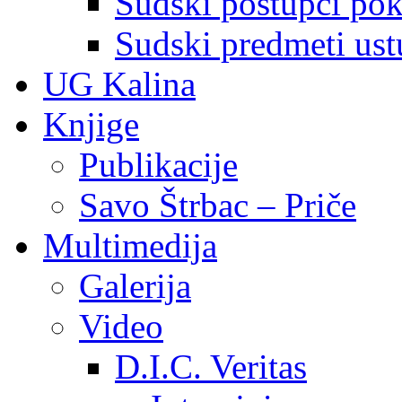
Sudski postupci pokr
Sudski predmeti ustu
UG Kalina
Knjige
Publikacije
Savo Štrbac – Priče
Multimedija
Galerija
Video
D.I.C. Veritas