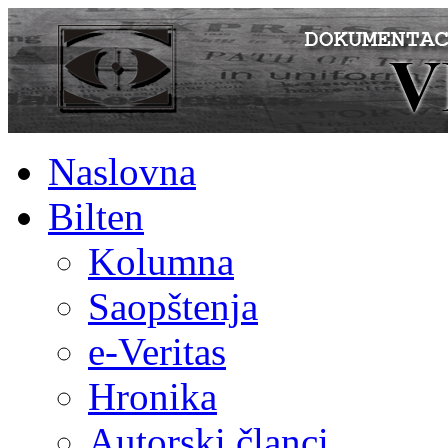
Naslovna
Bilten
Kolumna
Saopštenja
e-Veritas
Hronika
Autorski članci