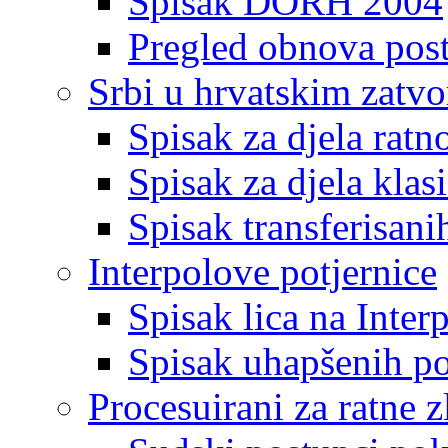
Spisak DORH 2004
Pregled obnova pos
Srbi u hrvatskim zatv
Spisak za djela ratn
Spisak za djela klas
Spisak transferisani
Interpolove potjernice
Spisak lica na Inte
Spisak uhapšenih po
Procesuirani za ratne z