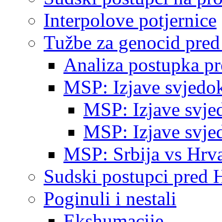
Interpolove potjernice
Tužbe za genocid pre
Analiza postupka p
MSP: Izjave svjedo
MSP: Izjave svje
MSP: Izjave svje
MSP: Srbija vs Hrva
Sudski postupci pred 
Poginuli i nestali
Ekshumacije