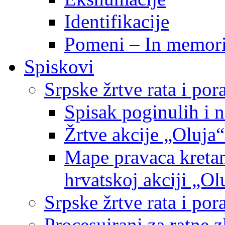
Identifikacije
Pomeni – In memor
Spiskovi
Srpske žrtve rata i po
Spisak poginulih i n
Žrtve akcije „Oluja“
Mape pravaca kretan
hrvatskoj akciji „Ol
Srpske žrtve rata i p
Procesuirani za ratne 