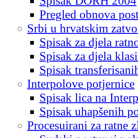
Spisak DORH 2004
Pregled obnova pos
Srbi u hrvatskim zatv
Spisak za djela ratn
Spisak za djela klas
Spisak transferisani
Interpolove potjernice
Spisak lica na Inte
Spisak uhapšenih po
Procesuirani za ratne z