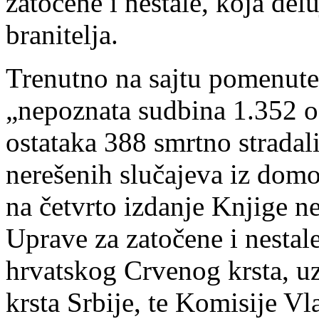
zatočene i nestale, koja del
branitelja.
Trenutno na sajtu pomenute 
„nepoznata sudbina 1.352 o
ostataka 388 smrtno stradal
nerešenih slučajeva iz domo
na četvrto izdanje Knjige nes
Uprave za zatočene i nestale
hrvatskog Crvenog krsta, u
krsta Srbije, te Komisije Vl