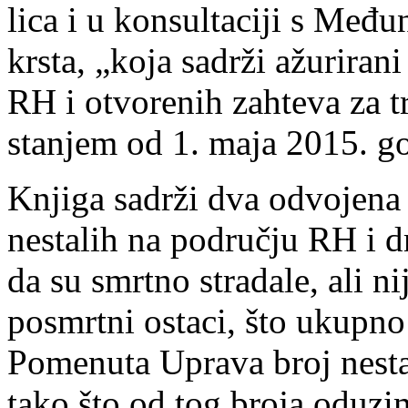
lica i u konsultaciji s Me
krsta, „koja sadrži ažuriran
RH i otvorenih zahteva za t
stanjem od 1. maja 2015. g
Knjiga sadrži dva odvojena 
nestalih na području RH i d
da su smrtno stradale, ali n
posmrtni ostaci, što ukupno
Pomenuta Uprava broj nesta
tako što od tog broja odu