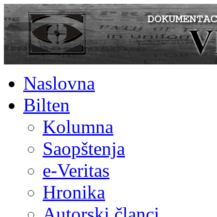
Naslovna
Bilten
Kolumna
Saopštenja
e-Veritas
Hronika
Autorski članci