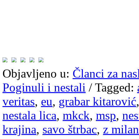
Objavljeno u:
Članci za na
Poginuli i nestali
/
Tagged:
veritas
,
eu
,
grabar kitarović
nestala lica
,
mkck
,
msp
,
nes
krajina
,
savo štrbac
,
z mila