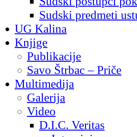
Sudski postupci pokr
Sudski predmeti ustu
UG Kalina
Knjige
Publikacije
Savo Štrbac – Priče
Multimedija
Galerija
Video
D.I.C. Veritas