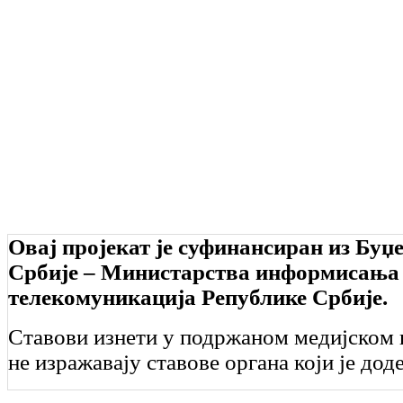
Овај пројекат је суфинансиран из Буџ
Србије – Министарства информисања
телекомуникација Републике Србије.
Ставови изнети у подржаном медијском 
не изражавају ставове органа који је дод