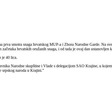
a prva smotra snaga hrvatskog MUP-a i Zbora Narodne Garde. Na svečan
n začetaka hrvatskih oružanih snaga, i od tada je ovaj dan ustanovlje
je 40 lica.
tavnika Narodne skupštine i Vlade s delegacijom SAO Krajine, u kojem s
je srpskog naroda u Krajini.”