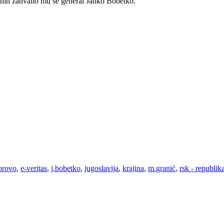
vanih zahvalio mu se general Janko Bobetko.
orovo
,
e-veritas
,
j.bobetko
,
jugoslavija
,
krajina
,
m.granić
,
rsk - republik