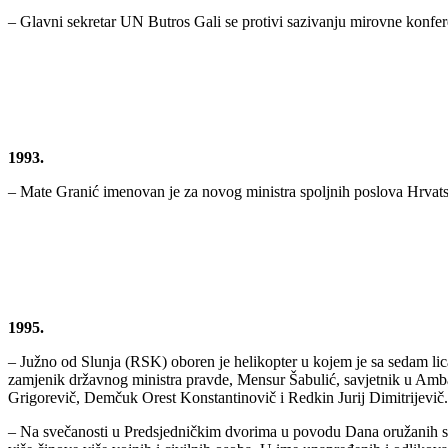
– Glavni sekretar UN Butros Gali se protivi sazivanju mirovne konfere
1993.
– Mate Granić imenovan je za novog ministra spoljnih poslova Hrvat
1995.
– Južno od Slunja (RSK) oboren je helikopter u kojem je sa sedam lic
zamjenik državnog ministra pravde, Mensur Šabulić, savjetnik u Amb
Grigorevič, Demčuk Orest Konstantinovič i Redkin Jurij Dimitrijevič.
– Na svečanosti u Predsjedničkim dvorima u povodu Dana oružanih sn