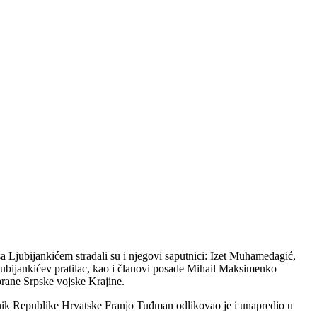
a Ljubijankićem stradali su i njegovi saputnici: Izet Muhamedagić,
bijankićev pratilac, kao i članovi posade Mihail Maksimenko
brane Srpske vojske Krajine.
nik Republike Hrvatske Franjo Tuđman odlikovao je i unapredio u