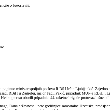
ncije o Jugoslaviji.
ske.
a poginuo ministar spoljnih poslova R BiH Irfan Ljubijankić. Zajedno s
asadi RBiH u Zagrebu, major Fadil Pekić, pripadnik MUP-a RBiH i Lju
 Helikopter su oborili pripadnici 44. raketne brigade protuvazdušne od
aga, Dana državnosti i pete godišnjice samostalne Hrvatske, predsjed