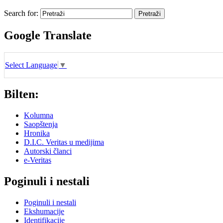
Search for:
Google Translate
Select Language
▼
Bilten:
Kolumna
Saopštenja
Hronika
D.I.C. Veritas u medijima
Autorski članci
e-Veritas
Poginuli i nestali
Poginuli i nestali
Ekshumacije
Identifikacije