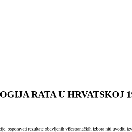
OLOGIJA RATA U HRVATSKOJ 199
 osporavati rezultate obavljenih višestranačkih izbora niti uvoditi izva