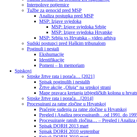
Interpolove potjernice
Tužbe za genocid pred MSP
Analiza postupka pred MSP
MSP: Izjave svjedoka
MSP: Izjave svjedoka Srbije
MSP: Izjave svjedoka Hrvatske
MSP: Srbija vs Hrvatska – video arhiva
Sudski postupci pred Haškim tribunalom
Poginuli i nestali
Ekshumacije
Identifikacije
Pomeni – In memoriam
Spiskovi
Srpske žrtve rata i poraća… [2021]
Spisak poginulih i nestalih
Žrtve akcije „Oluja“ na srpskoj strani
Mape pravaca kretanja izbjegličkih kolona u hrvats
Srpske žrtve rata i poraća…[2014]
Procesuirani za ratne zločine u Hrvatskoj
Praćenje suđenja za ratne zločine u Hrvatskoj
Pregled i Analiza procesuiranih…od 1991. do 1995
Procesuiranje ratnih zločina… – Pregled i Analiza (
Spisak DORH 2013 mart
Spisak DORH 2010 septembar
Spisak DORH 2010 mart