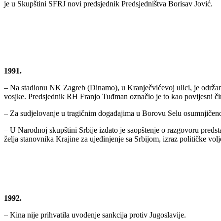
je u Skupštini SFRJ novi predsjednik Predsjedništva Borisav Jović.
1991.
– Na stadionu NK Zagreb (Dinamo), u Kranječvićevoj ulici, je održan
vosjke. Predsjednik RH Franjo Tuđman označio je to kao povijesni či
– Za sudjelovanje u tragičnim događajima u Borovu Selu osumnjičeno 
– U Narodnoj skupštini Srbije izdato je saopštenje o razgovoru preds
želja stanovnika Krajine za ujedinjenje sa Srbijom, izraz političke vol
1992.
– Kina nije prihvatila uvođenje sankcija protiv Jugoslavije.