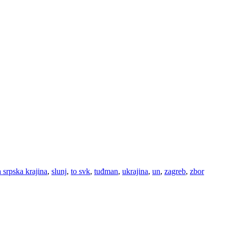
a srpska krajina
,
slunj
,
to svk
,
tuđman
,
ukrajina
,
un
,
zagreb
,
zbor