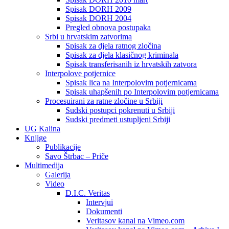
Spisak DORH 2009
Spisak DORH 2004
Pregled obnova postupaka
Srbi u hrvatskim zatvorima
Spisak za djela ratnog zločina
Spisak za djela klasičnog kriminala
Spisak transferisanih iz hrvatskih zatvora
Interpolove potjernice
Spisak lica na Interpolovim potjernicama
Spisak uhapšenih po Interpolovim potjernicama
Procesuirani za ratne zločine u Srbiji
Sudski postupci pokrenuti u Srbiji
Sudski predmeti ustupljeni Srbiji
UG Kalina
Knjige
Publikacije
Savo Štrbac – Priče
Multimedija
Galerija
Video
D.I.C. Veritas
Intervjui
Dokumenti
Veritasov kanal na Vimeo.com