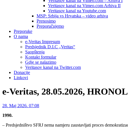
Veritasov kanal na Vimeo.com – Arhiva I
Veritasov kanal na Vimeo.com Arhiva II
Veritasov kanal na Youtube.com
MSP: Srbija vs Hrvatska – video arhiva
Prenosimo
Preporučujemo
Preporuke
O nama
e-Veritas Impresum
Predsjednik D.I.C „Veritas“
Saopštenja
Kontakt formular
Gdje se nalazimo
Veritasov kanal na Twitter.com
Donacije
Linkovi
e-Veritas, 28.05.2026, HRON
28. Maj 2026. 07:08
1990.
– Predsjedništvo SFRJ nema namjeru zaustavljati proces demokratizacije,