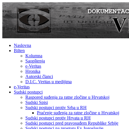
Naslovna
Bilten
Kolumna
Saopštenja
e-Veritas
Hronika
Autorski članci
D.I.C. Veritas u medijima
e-Veritas
Sudski postupci
Raspored suđenja za ratne zločine u Hrvatskoj
Sudski Spisi
Sudski postupci protiv Srba u RH
Praćenje suđenja za ratne zločine u Hrvatskoj
Sudski postupci protiv Hrvata u RH
Sudski postupci pred pravosuđem Republike Srbije
Sudski postupci na prostoru Ex Jugoslavije