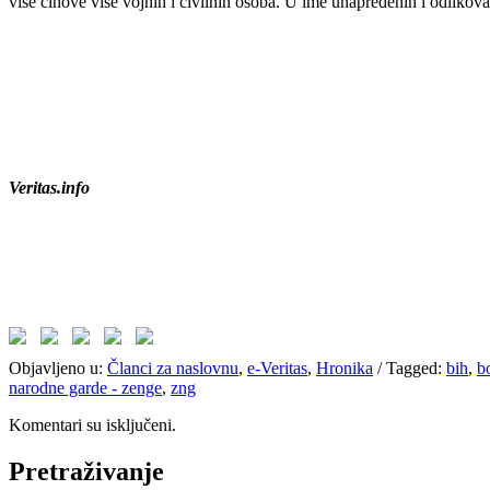
više činove više vojnih i civilnih osoba. U ime unapređenih i odliko
Veritas.info
Objavljeno u:
Članci za naslovnu
,
e-Veritas
,
Hronika
/
Tagged:
bih
,
b
narodne garde - zenge
,
zng
Komentari su isključeni.
Pretraživanje