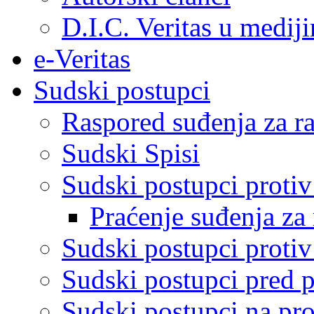
D.I.C. Veritas u medij
e-Veritas
Sudski postupci
Raspored suđenja za ra
Sudski Spisi
Sudski postupci proti
Praćenje suđenja za 
Sudski postupci proti
Sudski postupci pred 
Sudski postupci na pro