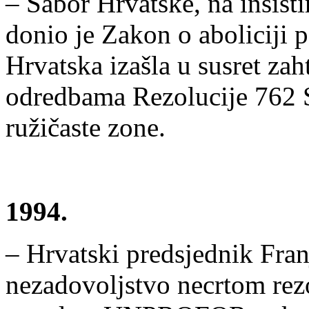
– Sabor Hrvatske, na insist
donio je Zakon o aboliciji 
Hrvatska izašla u susret za
odredbama Rezolucije 762 S
ružičaste zone.
1994.
– Hrvatski predsjednik Fran
nezadovoljstvo necrtom rez