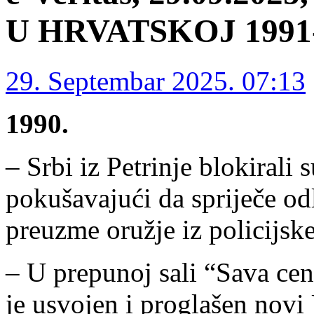
U HRVATSKOJ 1991-1
29. Septembar 2025. 07:13
1990.
– Srbi iz Petrinje blokirali 
pokušavajući da spriječe 
preuzme oružje iz policijske 
– U prepunoj sali “Sava cen
je usvojen i proglašen nov