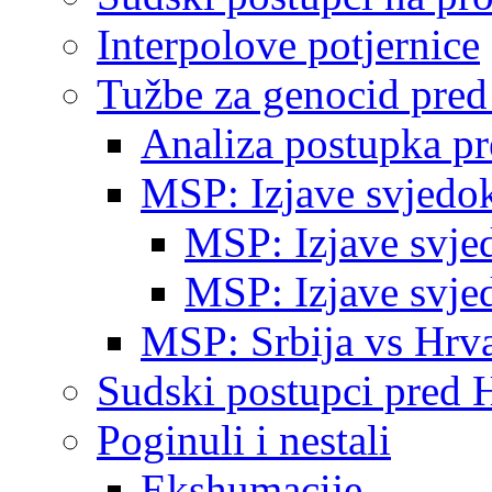
Interpolove potjernice
Tužbe za genocid pre
Analiza postupka p
MSP: Izjave svjedo
MSP: Izjave svje
MSP: Izjave svje
MSP: Srbija vs Hrva
Sudski postupci pred 
Poginuli i nestali
Ekshumacije