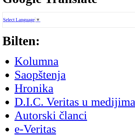
Select Language
▼
Bilten:
Kolumna
Saopštenja
Hronika
D.I.C. Veritas u medijim
Autorski članci
e-Veritas