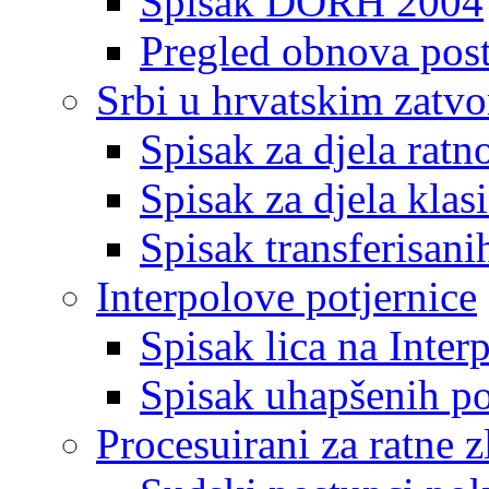
Spisak DORH 2004
Pregled obnova pos
Srbi u hrvatskim zatv
Spisak za djela ratn
Spisak za djela klas
Spisak transferisani
Interpolove potjernice
Spisak lica na Inte
Spisak uhapšenih po
Procesuirani za ratne z