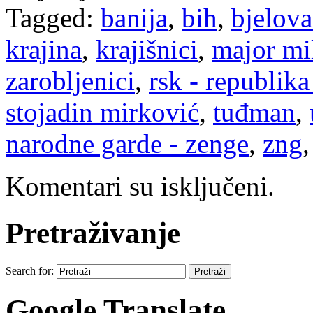
Tagged:
banija
,
bih
,
bjelova
krajina
,
krajišnici
,
major mi
zarobljenici
,
rsk - republika
stojadin mirković
,
tuđman
,
narodne garde - zenge
,
zng
Komentari su isključeni.
Pretraživanje
Search for:
Google Translate