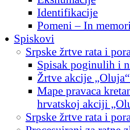
Identifikacije
Pomeni – In memor
Spiskovi
Srpske žrtve rata i po
Spisak poginulih i n
Žrtve akcije „Oluja“
Mape pravaca kretan
hrvatskoj akciji „Ol
Srpske žrtve rata i p
Procesuirani za ratne 