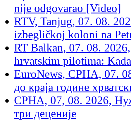
nije odgovarao [Video]
RTV, Tanjug, 07. 08. 2026
izbegličkoj koloni na Pet
RT Balkan, 07. 08. 2026,
hrvatskim pilotima: Kada
EuroNews, СРНА, 07. 0
до краја године хрватс
СРНА, 07, 08. 2026, Ну
три деценије