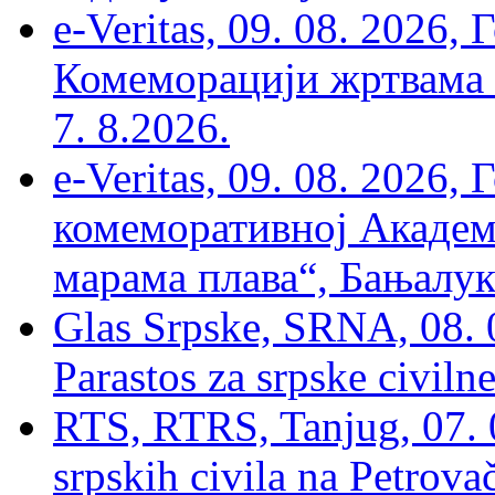
e-Veritas, 09. 08. 2026
Комеморацији жртвама ’
7. 8.2026.
e-Veritas, 09. 08. 2026
комеморативној Академи
марама плава“, Бањалука
Glas Srpske, SRNA, 08. 0
Parastos za srpske civilne
RTS, RTRS, Tanjug, 07. 0
srpskih civila na Petrovač