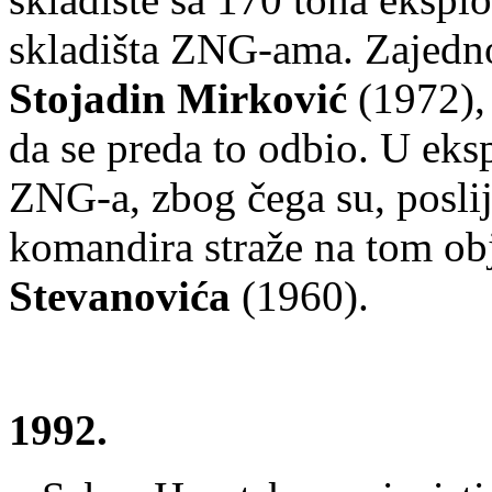
skladišta ZNG-ama. Zajedno 
Stojadin Mirković
(1972), 
da se preda to odbio. U eksp
ZNG-a, zbog čega su, poslije 
komandira straže na tom obj
Stevanovića
(1960).
1992.