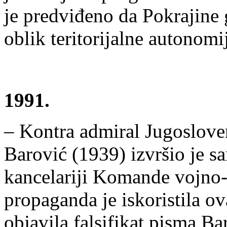
je predviđeno da Pokrajine 
oblik teritorijаlne autonomi
1991.
– Kontra admiral Jugoslove
Barović (1939) izvršio je s
kancelariji Komande vojno
propaganda je iskoristila o
objavila falsifikat pisma B