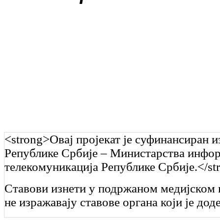
<strong>Овај пројекат је суфинансиран и
Републике Србије – Министарства инфо
телекомуникација Републике Србије.</st
Ставови изнети у подржаном медијском 
не изражавају ставове органа који је дод