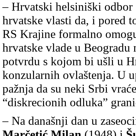
– Hrvatski helsiniški odbor
hrvatske vlasti da, i pored 
RS Krajine formalno omogu
hrvatske vlade u Beogradu
potvrdu s kojom bi ušli u 
konzularnih ovlaštenja. U u
pažnja da su neki Srbi vrać
“diskrecionih odluka” grani
– Na današnji dan u zaseoc
Marčetić Milan
(1948) i
Š