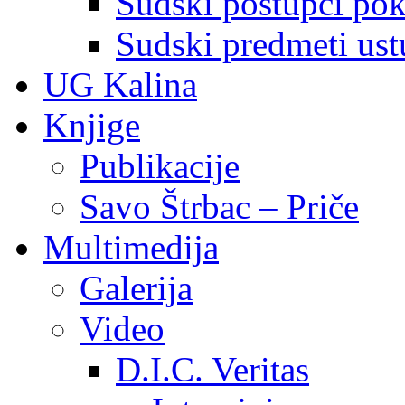
Sudski postupci pokr
Sudski predmeti ustu
UG Kalina
Knjige
Publikacije
Savo Štrbac – Priče
Multimedija
Galerija
Video
D.I.C. Veritas