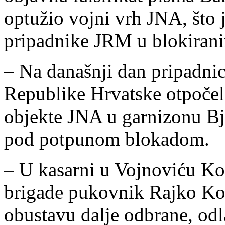
optužio vojni vrh JNA, što 
pripadnike JRM u blokirani
– Na današnji dan pripadn
Republike Hrvatske otpočeli
objekte JNA u garnizonu Bje
pod potpunom blokadom.
– U kasarni u Vojnoviću K
brigade pukovnik Rajko Kov
obustavu dalje odbrane, odl