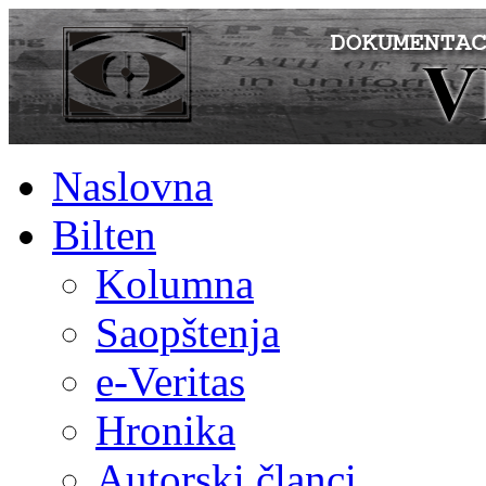
Naslovna
Bilten
Kolumna
Saopštenja
e-Veritas
Hronika
Autorski članci