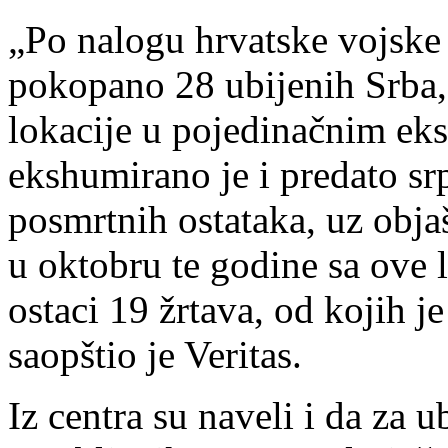
„Po nalogu hrvatske vojske
pokopano 28 ubijenih Srba
lokacije u pojedinačnim e
ekshumirano je i predato srp
posmrtnih ostataka, uz objaš
u oktobru te godine sa ove 
ostaci 19 žrtava, od kojih j
saopštio je Veritas.
Iz centra su naveli i da za u