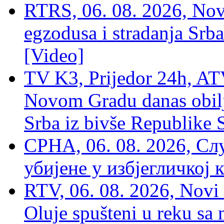
RTRS, 06. 08. 2026, Nov
egzodusa i stradanja Srba
[Video]
TV K3, Prijedor 24h, ATV
Novom Gradu danas obilj
Srba iz bivše Republike 
СРНА, 06. 08. 2026, Сл
убијене у избјегличкој 
RTV, 06. 08. 2026, Novi 
Oluje spušteni u reku sa