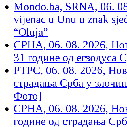
Mondo.ba, SRNA, 06. 08
vijenac u Unu u znak sjeć
“Oluja”
СРНА, 06. 08. 2026, Н
31 године од егзодуса С
РТРС, 06. 08. 2026, Нов
страдања Срба у злочин
Фото]
СРНА, 06. 08. 2026, Н
године од страдања Срб