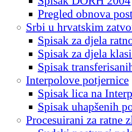
Spisak DORH 2004
Pregled obnova pos
Srbi u hrvatskim zatv
Spisak za djela ratn
Spisak za djela klas
Spisak transferisani
Interpolove potjernice
Spisak lica na Inte
Spisak uhapšenih po
Procesuirani za ratne z