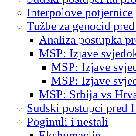
Interpolove potjernice
Tužbe za genocid pre
Analiza postupka p
MSP: Izjave svjedo
MSP: Izjave svje
MSP: Izjave svje
MSP: Srbija vs Hrva
Sudski postupci pred 
Poginuli i nestali
Ekshumacije