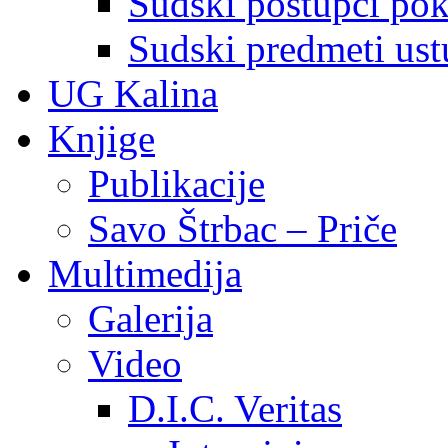
Sudski postupci pokr
Sudski predmeti ustu
UG Kalina
Knjige
Publikacije
Savo Štrbac – Priče
Multimedija
Galerija
Video
D.I.C. Veritas