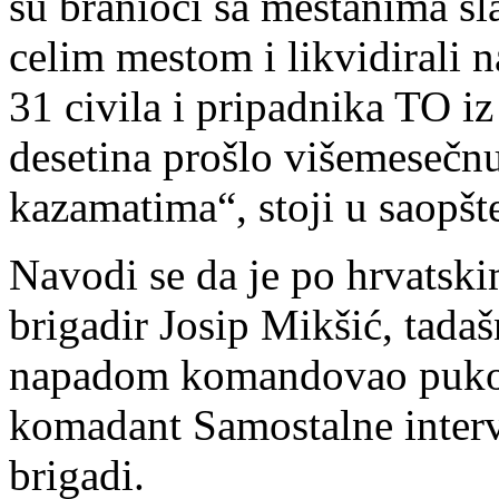
su branioci sa meštanima sl
celim mestom i likvidirali 
31 civila i pripadnika TO iz
desetina prošlo višemesečnu
kazamatima“, stoji u saopšt
Navodi se da je po hrvatski
brigadir Josip Mikšić, tada
napadom komandovao pukovn
komadant Samostalne interven
brigadi.