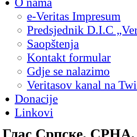
O nama
e-Veritas Impresum
Predsjednik D.I.C „Ver
Saopštenja
Kontakt formular
Gdje se nalazimo
Veritasov kanal na Twi
Donacije
Linkovi
Глас Српске, СРНА, 0