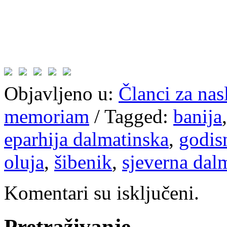
Objavljeno u:
Članci za na
memoriam
/
Tagged:
banija
eparhija dalmatinska
,
godisn
oluja
,
šibenik
,
sjeverna dal
Komentari su isključeni.
Pretraživanje