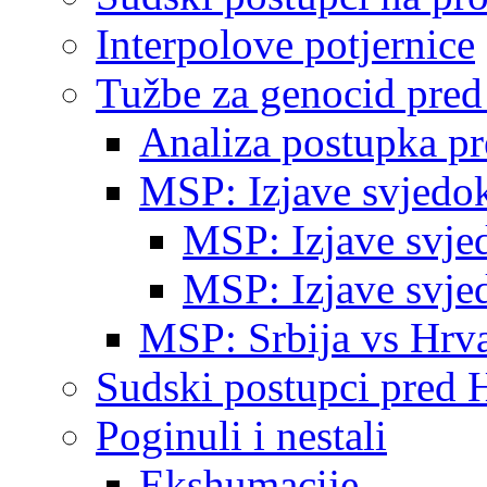
Interpolove potjernice
Tužbe za genocid pre
Analiza postupka p
MSP: Izjave svjedo
MSP: Izjave svje
MSP: Izjave svje
MSP: Srbija vs Hrva
Sudski postupci pred 
Poginuli i nestali
Ekshumacije