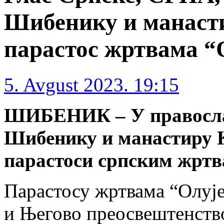
Шибенику и манаст
парастос жртвама “
5. Avgust 2023. 19:15
ШИБЕНИК – У правосла
Шибенику и манастиру К
парастоси српским жртв
Парастосу жртвама “Олује
и Његово преосвештенств