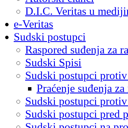
D.I.C. Veritas u medij
e-Veritas
Sudski postupci
Raspored suđenja za ra
Sudski Spisi
Sudski postupci proti
Praćenje suđenja za 
Sudski postupci proti
Sudski postupci pred 
Sudski postupci na pro