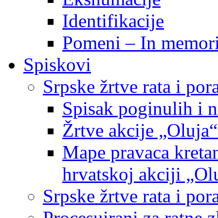
Identifikacije
Pomeni – In memor
Spiskovi
Srpske žrtve rata i po
Spisak poginulih i n
Žrtve akcije „Oluja“
Mape pravaca kretan
hrvatskoj akciji „Ol
Srpske žrtve rata i p
Procesuirani za ratne 