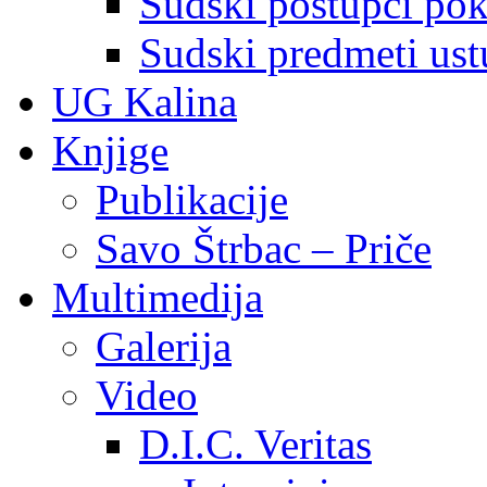
Sudski postupci pokr
Sudski predmeti ustu
UG Kalina
Knjige
Publikacije
Savo Štrbac – Priče
Multimedija
Galerija
Video
D.I.C. Veritas