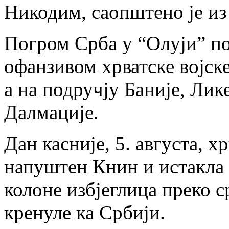
Никодим, саопштено је из
Погром Срба у “Олуји” поч
офанзивом хрватске војск
а на подручју Баније, Лик
Далмације.
Дан касније, 5. августа, х
напуштен Книн и истакла 
колоне избјеглица преко 
кренуле ка Србији.