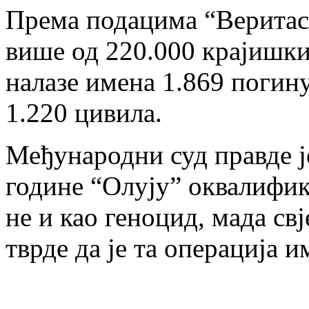
Према подацима “Веритаса
више од 220.000 крајишки
налазе имена 1.869 погину
1.220 цивила.
Међународни суд правде ј
године “Олују” оквалифик
не и као геноцид, мада свј
тврде да је та операција 