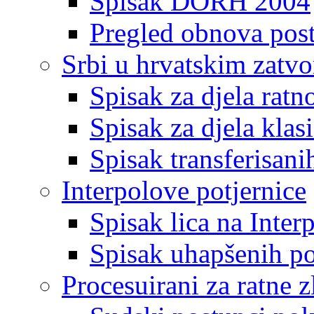
Spisak DORH 2004
Pregled obnova pos
Srbi u hrvatskim zatv
Spisak za djela ratn
Spisak za djela klas
Spisak transferisani
Interpolove potjernice
Spisak lica na Inte
Spisak uhapšenih po
Procesuirani za ratne z