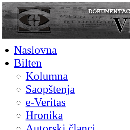
Naslovna
Bilten
Kolumna
Saopštenja
e-Veritas
Hronika
Autorski članci