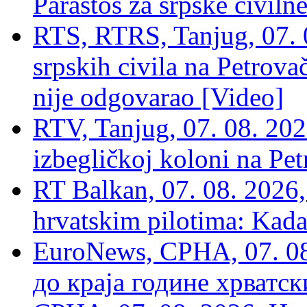
Parastos za srpske civilne
RTS, RTRS, Tanjug, 07. 0
srpskih civila na Petrovač
nije odgovarao [Video]
RTV, Tanjug, 07. 08. 2026
izbegličkoj koloni na Pet
RT Balkan, 07. 08. 2026,
hrvatskim pilotima: Kada
EuroNews, СРНА, 07. 0
до краја године хрватс